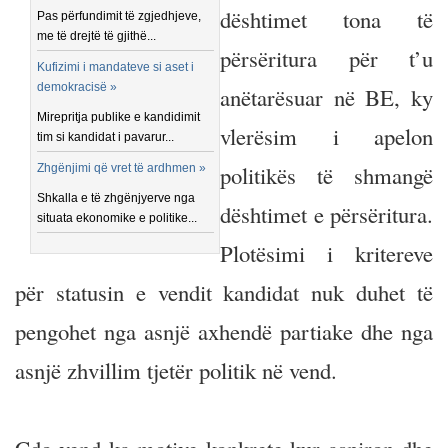
dështimet tona të
Pas përfundimit të zgjedhjeve,
me të drejtë të gjithë...
përsëritura për t’u
Kufizimi i mandateve si aset i
demokracisë »
anëtarësuar në BE, ky
Mirepritja publike e kandidimit
vlerësim i apelon
tim si kandidat i pavarur...
politikës të shmangë
Zhgënjimi që vret të ardhmen »
Shkalla e të zhgënjyerve nga
dështimet e përsëritura.
situata ekonomike e politike...
Plotësimi i kritereve
për statusin e vendit kandidat nuk duhet të
pengohet nga asnjë axhendë partiake dhe nga
asnjë zhvillim tjetër politik në vend.