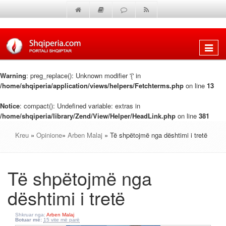
Shfaq
menun
Warning
: preg_replace(): Unknown modifier '{' in
/home/shqiperia/application/views/helpers/Fetchterms.php
on line
13
Notice
: compact(): Undefined variable: extras in
/home/shqiperia/library/Zend/View/Helper/HeadLink.php
on line
381
Kreu
»
Opinione
»
Arben Malaj
» Të shpëtojmë nga dështimi i tretë
Të shpëtojmë nga
dështimi i tretë
Shkruar nga:
Arben Malaj
Botuar më:
15 vite më parë