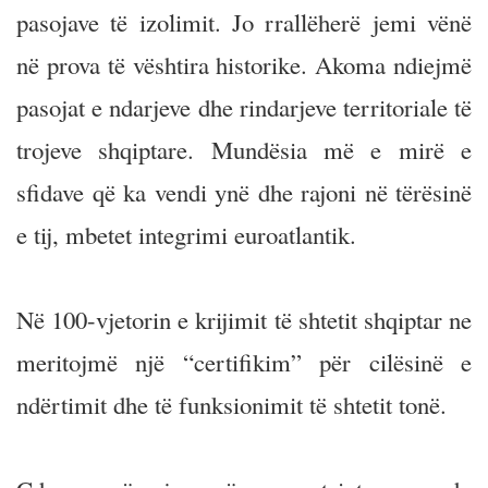
pasojave të izolimit. Jo rrallëherë jemi vënë
në prova të vështira historike. Akoma ndiejmë
pasojat e ndarjeve dhe rindarjeve territoriale të
trojeve shqiptare. Mundësia më e mirë e
sfidave që ka vendi ynë dhe rajoni në tërësinë
e tij, mbetet integrimi euroatlantik.
Në 100-vjetorin e krijimit të shtetit shqiptar ne
meritojmë një “certifikim” për cilësinë e
ndërtimit dhe të funksionimit të shtetit tonë.