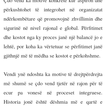
Çdo vend ka motive konkrete kur aspiron dhe
përkushtohet të integrohet në organizatat
ndërkombëtare që promovojnë zhvillimin dhe
sigurinë në nivel rajonal e global. Përfitimet
dhe kostot nga ky proces janë një balancë jo e
lehtë, por koha ka vërtetuar se përfitimet janë
gjithnjë më të mëdha se kostot e përkohshme.
Vendi ynë ndoshta ka motive të drejtpërdrejta
më shumë se çdo vend tjetër në rajon për të
ecur pa vonesë në proceset integruese.
Historia jonë është dëshmia më e qartë e