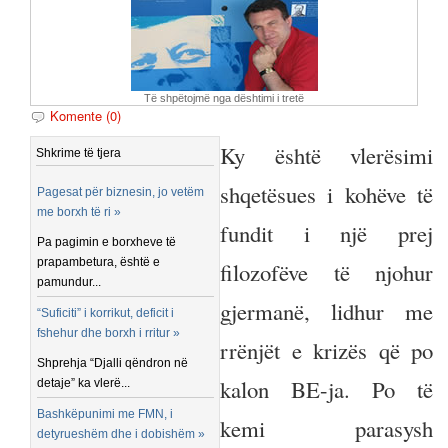
Të shpëtojmë nga dështimi i tretë
Komente (0)
Ky është vlerësimi
Shkrime të tjera
shqetësues i kohëve të
Pagesat për biznesin, jo vetëm
me borxh të ri »
fundit i një prej
Pa pagimin e borxheve të
prapambetura, është e
filozofëve të njohur
pamundur...
gjermanë, lidhur me
“Suficiti” i korrikut, deficit i
fshehur dhe borxh i rritur »
rrënjët e krizës që po
Shprehja “Djalli qëndron në
kalon BE-ja. Po të
detaje” ka vlerë...
Bashkëpunimi me FMN, i
kemi parasysh
detyrueshëm dhe i dobishëm »