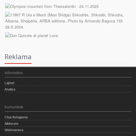
Reklama
Informative
Lajmet
Analiza
Komunitete
Chat #shqiperia
Albforumi
Webmastera