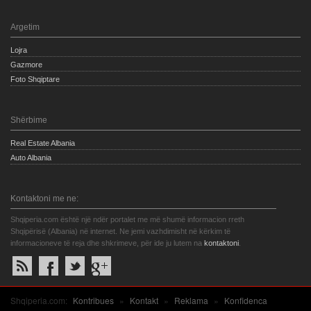
Argetim
Lojra
Gazmore
Foto Shqiptare
Shërbime
Real Estate Albania
Auto Albania
Kontaktoni me ne:
Shqiperia.com është një ndër portalet me më shumë informacion rreth
Shqipërisë (Albania) në internet. Ne jemi vazhdimisht në kërkim të
informacioneve të reja dhe shkrimeve, për ide ju lutem na
kontaktoni
.
Shqiperia.com:
Kontribues
»
Kontakt
»
Reklama
»
Konfidenca