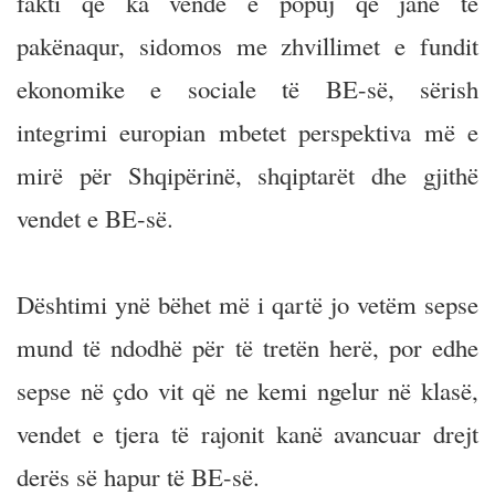
fakti që ka vende e popuj që janë të
pakënaqur, sidomos me zhvillimet e fundit
ekonomike e sociale të BE-së, sërish
integrimi europian mbetet perspektiva më e
mirë për Shqipërinë, shqiptarët dhe gjithë
vendet e BE-së.
Dështimi ynë bëhet më i qartë jo vetëm sepse
mund të ndodhë për të tretën herë, por edhe
sepse në çdo vit që ne kemi ngelur në klasë,
vendet e tjera të rajonit kanë avancuar drejt
derës së hapur të BE-së.