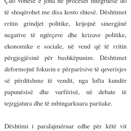
Çdo vonesë e jona në proceset integruese do
të shoqërohet me disa kosto shtesë. Dështimet
rritin grindjet politike, krijojnë sinergjinë
negative të ngërçeve dhe krizave politike,
ekonomike e sociale, në vend që të rritin
përgjegjësinë për bashkëpunim. Dështimet
deformojnë fokusin e përparësive të qeverisjes
së përditshme të vendit, nga lufta kundër
papunësisë dhe varfërisë, në debate të
tejzgjatura dhe të mbingarkuara partiake.
Dështimi i paralajmëruar edhe për këtë vit