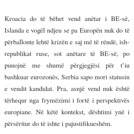
Kroacia do të bëhet vend anëtar i BE-së,
Islanda e vogël ndjeu se pa Europën nuk do të
përballonte lehtë krizën e saj më të rëndë, ish-
republikat ruse, sot anëtare të BE-së, po
punojnë me shumë përgjegjësi për t’iu
bashkuar eurozonës, Serbia sapo mori statusin
e vendit kandidat. Pra, asnjë vend nuk është
tërhequr nga frymëzimi i fortë i perspektivës
europiane. Në këtë kontekst, dështimi ynë i
përsëritur do të ishte i pajustifikueshëm.