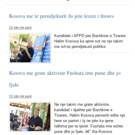
Kosova me te perndjekurit Ju jeni lezeti i fitores
12 vite më parë
Kandidati i APPD per Bashkine e Tiranes
Halim Kosova ka qene sot ne nje takim
me ish-te perndjekurit politike.
Kosova me grate aktiviste Fushata ime pune dhe jo
fjale
12 vite më parë
Ne nje takim me grate aktiviste,
kandidati i djathte per Bashkine e
Tiranes, Halim Kosova perseriti edhe nje
here se parimi i tij ne jete ka qene
ndihma per te tjeret. Fushata ime eshte
pune dhe jo fjale, â€“ tha Kosova.