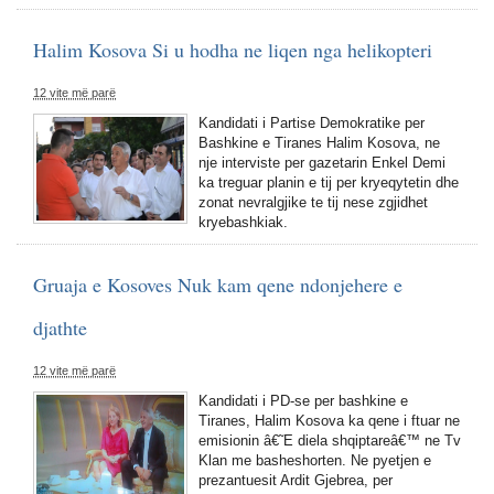
Halim Kosova Si u hodha ne liqen nga helikopteri
12 vite më parë
Kandidati i Partise Demokratike per
Bashkine e Tiranes Halim Kosova, ne
nje interviste per gazetarin Enkel Demi
ka treguar planin e tij per kryeqytetin dhe
zonat nevralgjike te tij nese zgjidhet
kryebashkiak.
Gruaja e Kosoves Nuk kam qene ndonjehere e
djathte
12 vite më parë
Kandidati i PD-se per bashkine e
Tiranes, Halim Kosova ka qene i ftuar ne
emisionin â€˜E diela shqiptareâ€™ ne Tv
Klan me basheshorten. Ne pyetjen e
prezantuesit Ardit Gjebrea, per