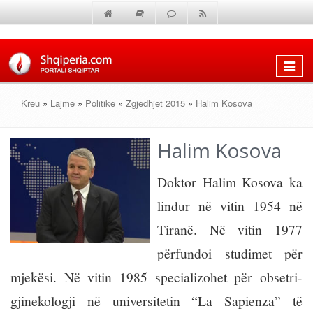
Shfaq
menun
Kreu
»
Lajme
»
Politike
»
Zgjedhjet 2015
»
Halim Kosova
Halim Kosova
Doktor Halim Kosova ka
lindur në vitin 1954 në
Tiranë. Në vitin 1977
përfundoi studimet për
mjekësi. Në vitin 1985 specializohet për obsetri-
gjinekologji në universitetin “La Sapienza” të