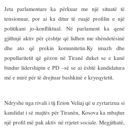
Jeta parlamentare ka përkuar me një situatë të
tensionuar, por ai ka ditur të ruajë profilin e një
politikani jo-konfliktual. Në parlament ka qenë
gjithnjë aktiv për çështje që lidhen me shëndetësinë
dhe ato që prekin komunitetin.Ky imazh dhe
popullaritetit që gëzon në Tiranë duket se e kanë
bindur lidershipin e PD –së se ai është kandidatura
më e mirë për të drejtuar bashkinë e kryeqytetit.
Ndryshe nga rivali i tij Erion Veliaj që u zyrtarizua si
kandidat i së majtës për Tiranën, Kosova ka mbajtur
një profil më pak aktiv në rrjetet sociale. Megjithatë,