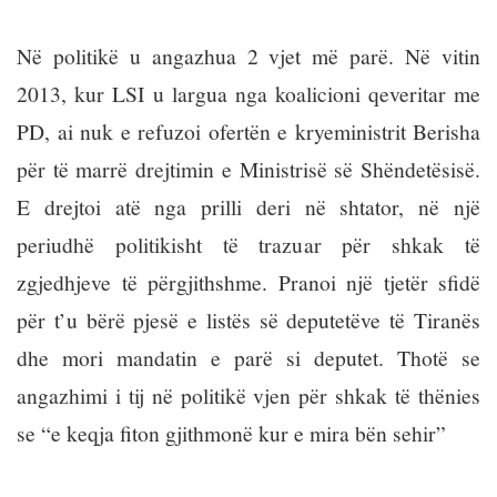
Në politikë u angazhua 2 vjet më parë. Në vitin
2013, kur LSI u largua nga koalicioni qeveritar me
PD, ai nuk e refuzoi ofertën e kryeministrit Berisha
për të marrë drejtimin e Ministrisë së Shëndetësisë.
E drejtoi atë nga prilli deri në shtator, në një
periudhë politikisht të trazuar për shkak të
zgjedhjeve të përgjithshme. Pranoi një tjetër sfidë
për t’u bërë pjesë e listës së deputetëve të Tiranës
dhe mori mandatin e parë si deputet. Thotë se
angazhimi i tij në politikë vjen për shkak të thënies
se “e keqja fiton gjithmonë kur e mira bën sehir”