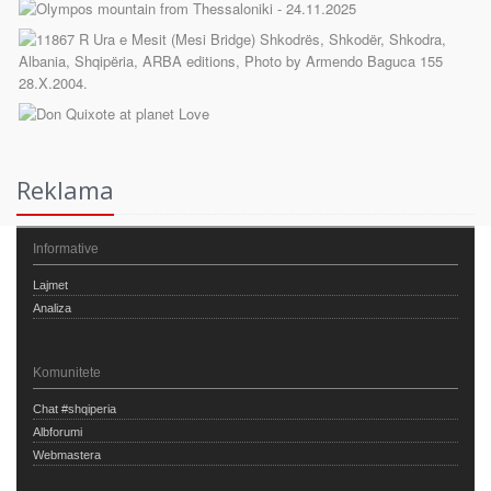
Reklama
Informative
Lajmet
Analiza
Komunitete
Chat #shqiperia
Albforumi
Webmastera