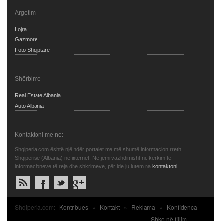
Argetim
Lojra
Gazmore
Foto Shqiptare
Shërbime
Real Estate Albania
Auto Albania
Kontaktoni me ne:
Shqiperia.com është një ndër portalet me më shumë informacion rreth
Shqipërisë (Albania) në internet. Ne jemi vazhdimisht në kërkim të
informacioneve të reja dhe shkrimeve, për ide ju lutem na
kontaktoni
.
Shqiperia.com:
Kontribues
»
Kontakt
»
Reklama
»
Konfidenca
Shko në fillim