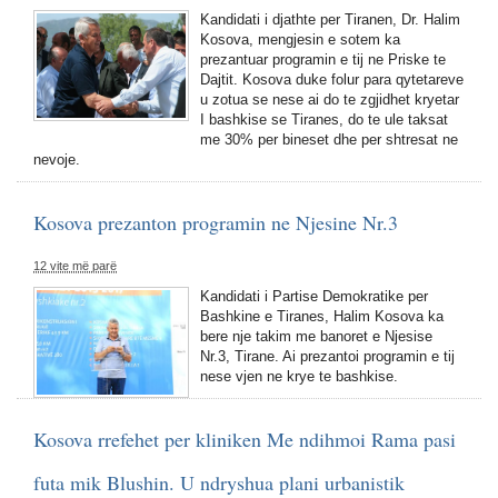
Kandidati i djathte per Tiranen, Dr. Halim
Kosova, mengjesin e sotem ka
prezantuar programin e tij ne Priske te
Dajtit. Kosova duke folur para qytetareve
u zotua se nese ai do te zgjidhet kryetar
I bashkise se Tiranes, do te ule taksat
me 30% per bineset dhe per shtresat ne
nevoje.
Kosova prezanton programin ne Njesine Nr.3
12 vite më parë
Kandidati i Partise Demokratike per
Bashkine e Tiranes, Halim Kosova ka
bere nje takim me banoret e Njesise
Nr.3, Tirane. Ai prezantoi programin e tij
nese vjen ne krye te bashkise.
Kosova rrefehet per kliniken Me ndihmoi Rama pasi
futa mik Blushin. U ndryshua plani urbanistik