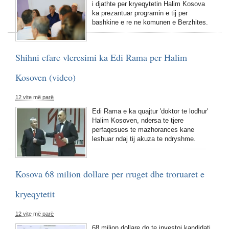
i djathte per kryeqytetin Halim Kosova
ka prezantuar programin e tij per
bashkine e re ne komunen e Berzhites.
Shihni cfare vleresimi ka Edi Rama per Halim
Kosoven (video)
12 vite më parë
Edi Rama e ka quajtur 'doktor te lodhur'
Halim Kosoven, ndersa te tjere
perfaqesues te mazhorances kane
leshuar ndaj tij akuza te ndryshme.
Kosova 68 milion dollare per rruget dhe troruaret e
kryeqytetit
12 vite më parë
68 milion dollare do te investoi kandidati