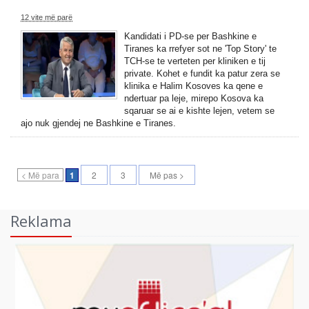
12 vite më parë
Kandidati i PD-se per Bashkine e
Tiranes ka rrefyer sot ne 'Top Story' te
TCH-se te verteten per kliniken e tij
private. Kohet e fundit ka patur zera se
klinika e Halim Kosoves ka qene e
ndertuar pa leje, mirepo Kosova ka
sqaruar se ai e kishte lejen, vetem se
ajo nuk gjendej ne Bashkine e Tiranes.
< Më para
1
2
3
Më pas >
Reklama