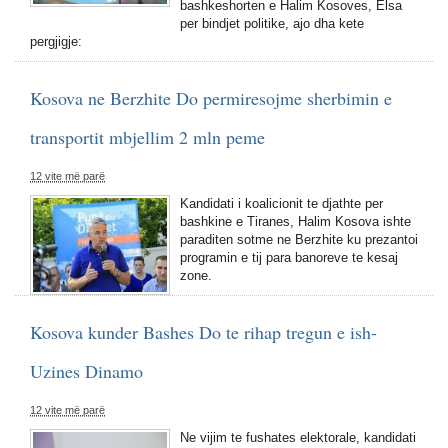
bashkeshorten e Halim Kosoves, Elsa
per bindjet politike, ajo dha kete
pergjigje:
Kosova ne Berzhite Do permiresojme sherbimin e
transportit mbjellim 2 mln peme
12 vite më parë
Kandidati i koalicionit te djathte per
bashkine e Tiranes, Halim Kosova ishte
paraditen sotme ne Berzhite ku prezantoi
programin e tij para banoreve te kesaj
zone.
Kosova kunder Bashes Do te rihap tregun e ish-
Uzines Dinamo
12 vite më parë
Ne vijim te fushates elektorale, kandidati