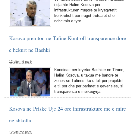
i djathte Halim Kosova per
infrastrukturen rrugore te kryeqytetit
konkretisht per rruget trotuaret dhe
ndricimin e tyre.
Kosova premton ne Tufine Kontroll transparence dore
e hekurt ne Bashki
12 vite më parë
Kandidati per kryetar Bashkie ne Tirane,
Halim Kosova, u takua me banore te
zones se Tufines, ku u foli per projektet
e tij por dhe per parimet e qeverisjes, si
transparenca e mbikeqyrja.
Kosova ne Priske Uje 24 ore infrastrukture me e mire
ne shkolla
12 vite më parë