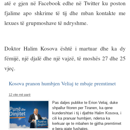
atë e gjen në Facebook edhe në Twitter ku poston
fjalime apo shkrime të tij dhe mban kontakte me
lexues të grupmoshave të ndryshme.
Doktor Halim Kosova është i martuar dhe ka dy
fëmijë, një djalë dhe një vajzë, të moshës 27 dhe 25
vjeç.
Kosova pranon humbjen Veliaj te mbaje premtimet
12 vite më parë
Pas daljes publike te Erion Veliaj, duke
shpallur fitoren per Tiranen, ka qene
kundershtari i tij i djathte Halim Kosova, i
cili ka pranuar humbjen, ndersa ka
kerkuar qe te mbahen te gjitha premtimet
e bera gjate fushates.