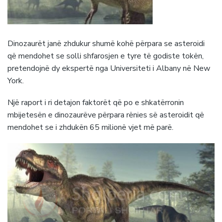
Dinozaurët janë zhdukur shumë kohë përpara se asteroidi
që mendohet se solli shfarosjen e tyre të godiste tokën,
pretendojnë dy ekspertë nga Universiteti i Albany në New
York.
Një raport i ri detajon faktorët që po e shkatërronin
mbijetesën e dinozaurëve përpara rënies së asteroidit që
mendohet se i zhdukën 65 milionë vjet më parë.