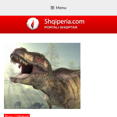
Menu
SHQIPERIA.COM
Blogu i ShqiperiaCom
Blogu i Udhëtarit