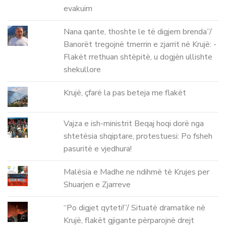
evakuim
Nana qante, thoshte le të digjem brenda”/
Banorët tregojnë tmerrin e zjarrit në Krujë: -
Flakët rrethuan shtëpitë, u dogjën ullishte
shekullore
Krujë, çfarë la pas beteja me flakët
Vajza e ish-ministrit Beqaj hoqi dorë nga
shtetësia shqiptare, protestuesi: Po fsheh
pasuritë e vjedhura!
Malësia e Madhe ne ndihmë të Krujes per
Shuarjen e Zjarreve
“Po digjet qyteti!”/ Situatë dramatike në
Krujë, flakët gjigante përparojnë drejt