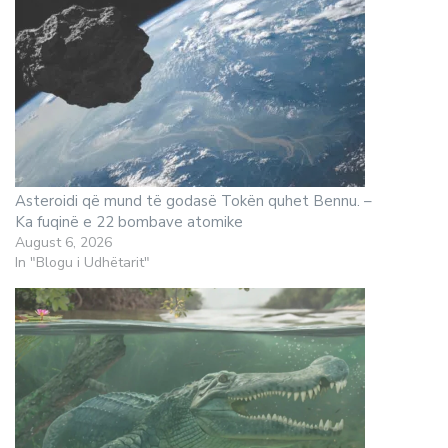
Asteroidi që mund të godasë Tokën quhet Bennu. –
Ka fuqinë e 22 bombave atomike
August 6, 2026
In "Blogu i Udhëtarit"