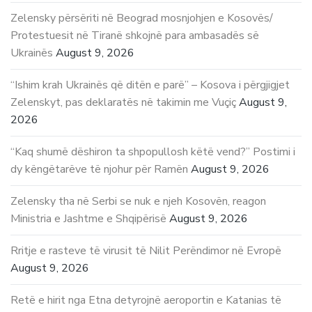
Zelensky përsëriti në Beograd mosnjohjen e Kosovës/
Protestuesit në Tiranë shkojnë para ambasadës së
Ukrainës
August 9, 2026
“Ishim krah Ukrainës që ditën e parë” – Kosova i përgjigjet
Zelenskyt, pas deklaratës në takimin me Vuçiç
August 9,
2026
“Kaq shumë dëshiron ta shpopullosh këtë vend?” Postimi i
dy këngëtarëve të njohur për Ramën
August 9, 2026
Zelensky tha në Serbi se nuk e njeh Kosovën, reagon
Ministria e Jashtme e Shqipërisë
August 9, 2026
Rritje e rasteve të virusit të Nilit Perëndimor në Evropë
August 9, 2026
Retë e hirit nga Etna detyrojnë aeroportin e Katanias të