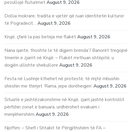
pezullojë fluturimet
August 9, 2026
Dollia mokrare, tradita e vjetër që ruan identitetin kulturor
të Pogradecit…
August 9, 2026
Krujë, çfarë la pas beteja me flakët
August 9, 2026
Nana qante, thoshte le të digjem brenda”/ Banorët tregojnë
tmerrin e zjarrit në Krujë: – Flakët rrethuan shtëpitë, u
dogjën ullishte shekullore
August 9, 2026
Festa në Lushnje kthehet në protestë, të rinjtë mbushin
sheshin me thirrjet ‘Rama, jepe dorëheqjen’
August 9, 2026
Situatë e jashtëzakonshme në Krujë, zjarri jashtë kontrollit
përfshin zonat e banuara, urdhërohet evakuim i
menjëhershëm
August 9, 2026
Njoftim: – Shefi i Shtabit të Përgjithshëm të FA –