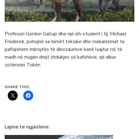
Profesori Gordon Gallup dhe një ish-student i tij, Michael
Frederick, pohojnë se bimët toksike dhe mekanizmat te
pafiqishem mbrojtës të dinozaurëve kanë luajtur rol të
madh në rrugën drejt zhdukjes së kafshëve, që dikur
zotëronin Tokën.
SHARE THIS:
Lajme te ngjashme