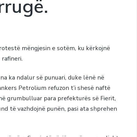
rrugë.
protestë mëngjesin e sotëm, ku kërkojnë
rafineri.
na ka ndalur së punuari, duke lënë në
ankers Petrolium refuzon t’i shesë naftë
anë grumbulluar para prefekturës së Fierit,
und të vazhdojnë punën, pasi ata shprehen