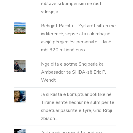
rublave si kompensim në rast
vdekjeje
Behgjet Pacolli: - Zyrtarët sillen me
indiferencë, sepse ata nuk mbajnë
asnjë përgjegjësi personale. - Janë
mbi 320 milionë euro
Nga dita e sotme Shqiperia ka
Ambasador te SHBA-së Eric P.
Wendt
Ja si kasta e korruptuar politike në
Tiranë është hedhur në sulm për të
shpëtuar pasuritë e tyre, Grid Rroji
zbulon…
Asteroidi që mund të godasë