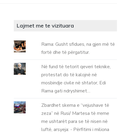
Lajmet me te vizituara
Rama: Gusht sfidues, na gjen më të
fortë dhe të përgatitur.
Në fund të tetorit qeveri teknike,
protestat do të kalojnë në
mosbindje civile në shtator, Edi
Rama gati ndryshimet…
Zbardhet skema e “vejushave të
zeza” në Rusi/ Martesa të rreme
me ushtarët para se të nisen në
luftë, arsyeja: - Përfitimi i miliona