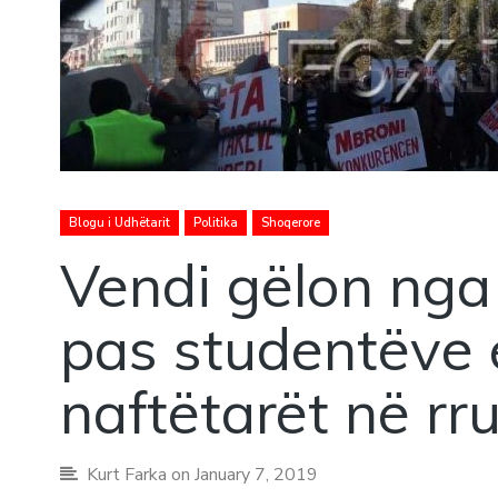
Blogu i Udhëtarit
Politika
Shoqerore
Vendi gëlon nga 
pas studentëve
naftëtarët në rr
Kurt Farka
on January 7, 2019