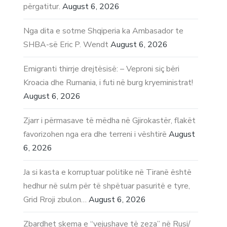
përgatitur.
August 6, 2026
Nga dita e sotme Shqiperia ka Ambasador te
SHBA-së Eric P. Wendt
August 6, 2026
Emigranti thirrje drejtësisë: – Veproni siç bëri
Kroacia dhe Rumania, i futi në burg kryeministrat!
August 6, 2026
Zjarr i përmasave të mëdha në Gjirokastër, flakët
favorizohen nga era dhe terreni i vështirë
August
6, 2026
Ja si kasta e korruptuar politike në Tiranë është
hedhur në sulm për të shpëtuar pasuritë e tyre,
Grid Rroji zbulon…
August 6, 2026
Zbardhet skema e “vejushave të zeza” në Rusi/