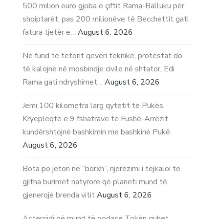
500 milion euro gjoba e çiftit Rama-Balluku për
shqiptarët, pas 200 milionëve të Becchettit gati
fatura tjetër e…
August 6, 2026
Në fund të tetorit qeveri teknike, protestat do
të kalojnë në mosbindje civile në shtator, Edi
Rama gati ndryshimet…
August 6, 2026
Jemi 100 kilometra larg qytetit të Pukës.
Kryepleqtë e 9 fshatrave të Fushë-Arrëzit
kundërshtojnë bashkimin me bashkinë Pukë
August 6, 2026
Bota po jeton në “borxh”, njerëzimi i tejkaloi të
gjitha burimet natyrore që planeti mund të
gjenerojë brenda vitit
August 6, 2026
Asteroidi që mund të godasë Tokën quhet