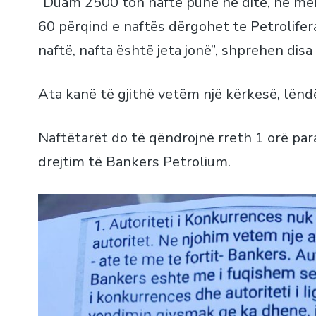
“Duam 2500 ton naftë pune në ditë, në mëny
60 përqind e naftës dërgohet te Petrolife
naftë, nafta është jeta jonë”, shprehen disa
Ata kanë të gjithë vetëm një kërkesë, lënd
Naftëtarët do të qëndrojnë rreth 1 orë par
drejtim të Bankers Petrolium.