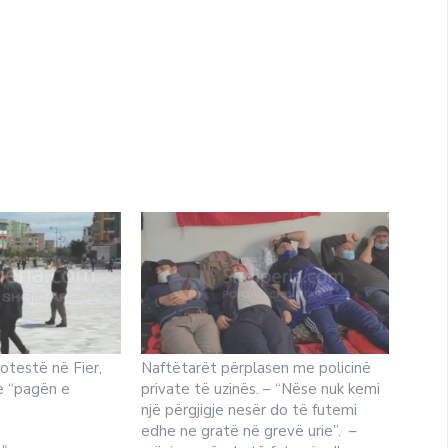
otestë në Fier,
Naftëtarët përplasen me policinë
ke “pagën e
private të uzinës. – “Nëse nuk kemi
një përgjigje nesër do të futemi
edhe ne gratë në grevë urie”. –