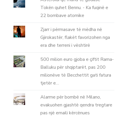
Tokën quhet Bennu. - Ka fuqinë e
22 bombave atomike
Zjarr i përmasave të mëdha në
Gjirokastër, flakët favorizohen nga
era dhe terreni i vështirë
500 milion euro gjoba e çiftit Rama-
Balluku për shqiptarët, pas 200
milionëve të Becchettit gati fatura
tjetër e…
Alarme për bombë në Milano,
evakuohen gjashtë qendra tregtare
pas një emaili kërcënues