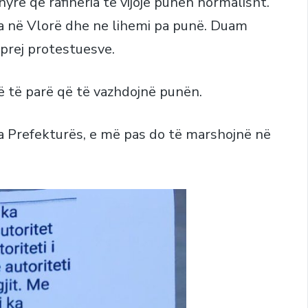
rë që rafineria të vijojë punën normalisht.
ra në Vlorë dhe ne lihemi pa punë. Duam
 prej protestuesve.
ë të parë që të vazhdojnë punën.
a Prefekturës, e më pas do të marshojnë në