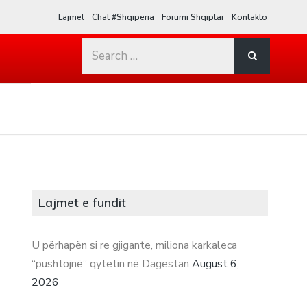
Lajmet
Chat #Shqiperia
Forumi Shqiptar
Kontakto
Search
for:
Lajmet e fundit
U përhapën si re gjigante, miliona karkaleca
“pushtojnë” qytetin në Dagestan
August 6,
2026