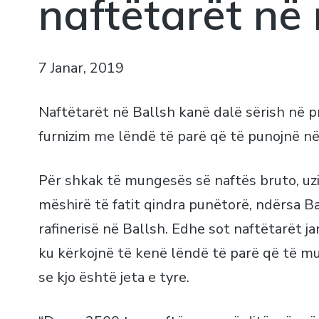
naftëtarët në 
7 Janar, 2019
Naftëtarët në Ballsh kanë dalë sërish në 
furnizim me lëndë të parë që të punojnë në 
Për shkak të mungesës së naftës bruto, uzi
mëshirë të fatit qindra punëtorë, ndërsa B
rafinerisë në Ballsh. Edhe sot naftëtarët j
ku kërkojnë të kenë lëndë të parë që të m
se kjo është jeta e tyre.