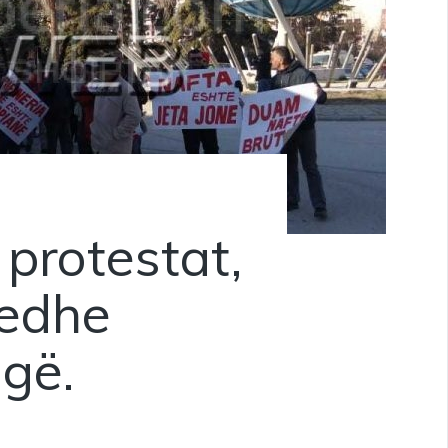
protestat,
 edhe
ugë.