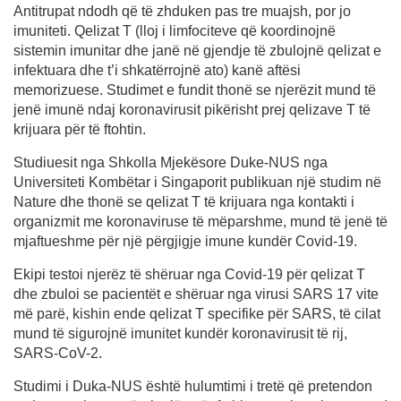
Antitrupat ndodh që të zhduken pas tre muajsh, por jo
imuniteti. Qelizat T (lloj i limfociteve që koordinojnë
sistemin imunitar dhe janë në gjendje të zbulojnë qelizat e
infektuara dhe t’i shkatërrojnë ato) kanë aftësi
memorizuese. Studimet e fundit thonë se njerëzit mund të
jenë imunë ndaj koronavirusit pikërisht prej qelizave T të
krijuara për të ftohtin.
Studiuesit nga Shkolla Mjekësore Duke-NUS nga
Universiteti Kombëtar i Singaporit publikuan një studim në
Nature dhe thonë se qelizat T të krijuara nga kontakti i
organizmit me koronaviruse të mëparshme, mund të jenë të
mjaftueshme për një përgjigje imune kundër Covid-19.
Ekipi testoi njerëz të shëruar nga Covid-19 për qelizat T
dhe zbuloi se pacientët e shëruar nga virusi SARS 17 vite
më parë, kishin ende qelizat T specifike për SARS, të cilat
mund të sigurojnë imunitet kundër koronavirusit të rij,
SARS-CoV-2.
Studimi i Duka-NUS është hulumtimi i tretë që pretendon