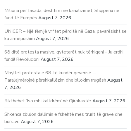
Miliona për fasada, dështim me kanalizimet, Shqipëria në
fund të Europës
August 7, 2026
UNICEF: – Një fëmijë vr*tet përditë në Gaza, pavarësisht se
ka armëpushim
August 7, 2026
68 ditë protesta masive, qytetarët nuk tërhiqen! – Ju erdhi
fundi! Revolucion!
August 7, 2026
Mbyllet protesta e 68-të kundër qeverisë. –
Paralajmërojnë përshkallëzim dhe bllokim rrugësh
August
7, 2026
Rikthehet ‘Iso mbi kalldrëm’ në Gjirokastër
August 7, 2026
Shkenca zbulon dallimin e fshehtë mes trurit të grave dhe
burrave
August 7, 2026