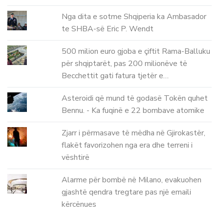
Nga dita e sotme Shqiperia ka Ambasador
te SHBA-së Eric P. Wendt
500 milion euro gjoba e çiftit Rama-Balluku
për shqiptarët, pas 200 milionëve të
Becchettit gati fatura tjetër e…
Asteroidi që mund të godasë Tokën quhet
Bennu. - Ka fuqinë e 22 bombave atomike
Zjarr i përmasave të mëdha në Gjirokastër,
flakët favorizohen nga era dhe terreni i
vështirë
Alarme për bombë në Milano, evakuohen
gjashtë qendra tregtare pas një emaili
kërcënues