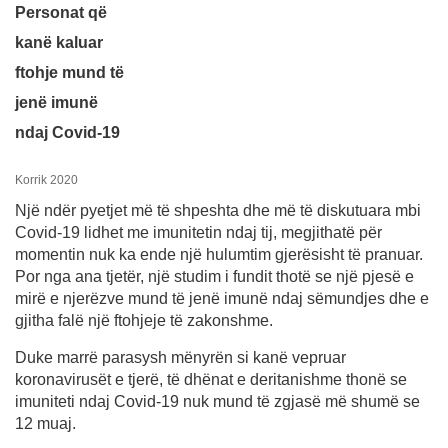
Personat që
kanë kaluar
ftohje mund të
jenë imunë
ndaj Covid-19
Korrik 2020
Një ndër pyetjet më të shpeshta dhe më të diskutuara mbi
Covid-19 lidhet me imunitetin ndaj tij, megjithatë për
momentin nuk ka ende një hulumtim gjerësisht të pranuar.
Por nga ana tjetër, një studim i fundit thotë se një pjesë e
mirë e njerëzve mund të jenë imunë ndaj sëmundjes dhe e
gjitha falë një ftohjeje të zakonshme.
Duke marrë parasysh mënyrën si kanë vepruar
koronavirusët e tjerë, të dhënat e deritanishme thonë se
imuniteti ndaj Covid-19 nuk mund të zgjasë më shumë se
12 muaj.