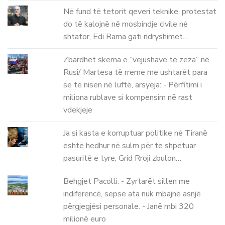
Në fund të tetorit qeveri teknike, protestat
do të kalojnë në mosbindje civile në
shtator, Edi Rama gati ndryshimet…
Zbardhet skema e “vejushave të zeza” në
Rusi/ Martesa të rreme me ushtarët para
se të nisen në luftë, arsyeja: - Përfitimi i
miliona rublave si kompensim në rast
vdekjeje
Ja si kasta e korruptuar politike në Tiranë
është hedhur në sulm për të shpëtuar
pasuritë e tyre, Grid Rroji zbulon…
Behgjet Pacolli: - Zyrtarët sillen me
indiferencë, sepse ata nuk mbajnë asnjë
përgjegjësi personale. - Janë mbi 320
milionë euro