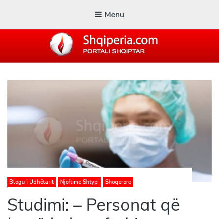
Menu
SHQIPERIA.COM
Blogu i ShqiperiaCom
Blogu i Udhëtarit
Njoftime Shtypi
Shoqerore
Studimi: – Personat që