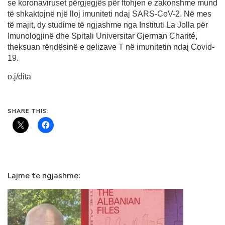
se koronaviruset përgjegjës për ftohjen e zakonshme mund
të shkaktojnë një lloj imuniteti ndaj SARS-CoV-2. Në mes
të majit, dy studime të ngjashme nga Instituti La Jolla për
Imunologjinë dhe Spitali Universitar Gjerman Charité,
theksuan rëndësinë e qelizave T në imunitetin ndaj Covid-
19.
o.j/dita
SHARE THIS:
Lajme te ngjashme