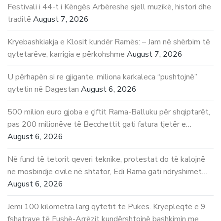
Festivali i 44-t i Këngës Arbëreshe sjell muzikë, histori dhe
traditë
August 7, 2026
Kryebashkiakja e Klosit kundër Ramës: – Jam në shërbim të
qytetarëve, karrigia e përkohshme
August 7, 2026
U përhapën si re gjigante, miliona karkaleca “pushtojnë”
qytetin në Dagestan
August 6, 2026
500 milion euro gjoba e çiftit Rama-Balluku për shqiptarët,
pas 200 milionëve të Becchettit gati fatura tjetër e…
August 6, 2026
Në fund të tetorit qeveri teknike, protestat do të kalojnë
në mosbindje civile në shtator, Edi Rama gati ndryshimet…
August 6, 2026
Jemi 100 kilometra larg qytetit të Pukës. Kryepleqtë e 9
fshatrave të Fushë-Arrëzit kundërshtojnë bashkimin me