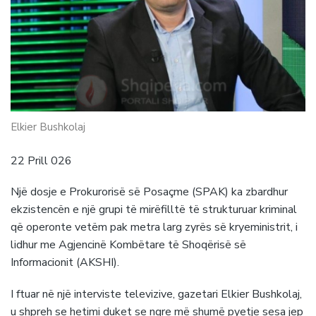
Elkier Bushkolaj
22 Prill 026
Një dosje e Prokurorisë së Posaçme (SPAK) ka zbardhur
ekzistencën e një grupi të mirëfilltë të strukturuar kriminal
që operonte vetëm pak metra larg zyrës së kryeministrit, i
lidhur me Agjencinë Kombëtare të Shoqërisë së
Informacionit (AKSHI).
I ftuar në një interviste televizive, gazetari Elkier Bushkolaj,
u shpreh se hetimi duket se ngre më shumë pyetje sesa jep