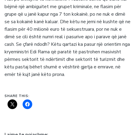
bëjmë një ambiguitet me grupet kriminale, ne flasim për
grupe që u janë kapur nga 7 ton kokainë, po ne nuk e dimë
se sa kokainë kanë kaluar. Dhe këtu ne jemi në kushte që ne
flasim për 40 milionë euro të sekuestruara, por ne nuk e
dimë se cili është numri real i pasurive apo i parave që janë
cash. Se çfarë ndodh? Këtu qartazi ka pasur një orientim nga
kryeministri Edi Rama që paratë të pastrohen masivisht
përmes sektorit të ndërtimit dhe sektorit të turizmit dhe
këtu pastaj bëhet shumë e vështirë gjetja e emrave, në
emër të kujt janë këto prona.
SHARE THIS:
Lajme te ngjashme