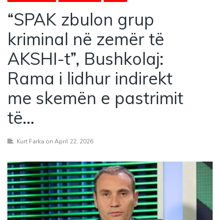
“SPAK zbulon grup
kriminal në zemër të
AKSHI-t”, Bushkolaj:
Rama i lidhur indirekt
me skemën e pastrimit
të…
Kurt Farka
on April 22, 2026