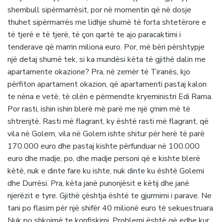
shembull sipërmarrësit, por në momentin që në dosje
thuhet sipërmarrës me lidhje shumë të forta shtetërore e
të tjerë e të tjerë, të çon qartë te ajo paracaktimi i
tenderave që marrin miliona euro. Por, më bëri përshtypje
një detaj shumë tek, si ka mundësi këta të gjithë dalin me
apartamente okazione? Pra, në zemër të Tiranës, kjo
përfiton apartament okazion, që apartamenti pastaj kalon
te nëna e vetë, të cilën e përmendte kryeministri Edi Rama.
Por rasti, ishin ishin blerë më parë me një çmim më të
shtrenjtë. Rasti më flagrant, ky është rasti më flagrant, që
vila në Golem, vila në Golem ishte shitur për herë të parë
170.000 euro dhe pastaj kishte përfunduar në 100.000
euro dhe madje, po, dhe madje personi që e kishte blerë
këtë, nuk e dinte fare ku ishte, nuk dinte ku është Golemi
dhe Durrësi. Pra, këta janë punonjësit e këtij dhe janë
njerëzit e tyre. Gjithë çështja është te gjurmimi i parave. Ne
tani po flasim për një shifër 40 milionë euro të sekuestruara.
Nuk po shkojmë te konfiskimi. Problemi është që edhe kur