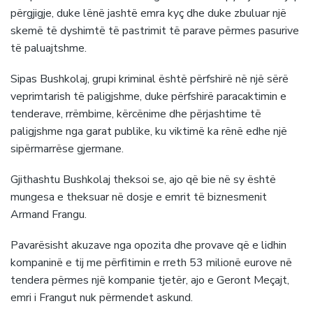
përgjigje, duke lënë jashtë emra kyç dhe duke zbuluar një
skemë të dyshimtë të pastrimit të parave përmes pasurive
të paluajtshme.
Sipas Bushkolaj, grupi kriminal është përfshirë në një sërë
veprimtarish të paligjshme, duke përfshirë paracaktimin e
tenderave, rrëmbime, kërcënime dhe përjashtime të
paligjshme nga garat publike, ku viktimë ka rënë edhe një
sipërmarrëse gjermane.
Gjithashtu Bushkolaj theksoi se, ajo që bie në sy është
mungesa e theksuar në dosje e emrit të biznesmenit
Armand Frangu.
Pavarësisht akuzave nga opozita dhe provave që e lidhin
kompaninë e tij me përfitimin e rreth 53 milionë eurove në
tendera përmes një kompanie tjetër, ajo e Geront Meçajt,
emri i Frangut nuk përmendet askund.