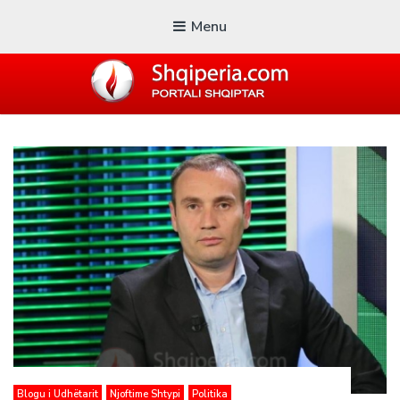
Menu
SHQIPERIA.COM
Blogu i ShqiperiaCom
Blogu i Udhëtarit
Njoftime Shtypi
Politika