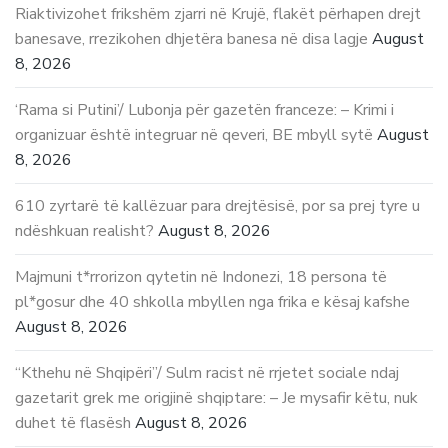
Riaktivizohet frikshëm zjarri në Krujë, flakët përhapen drejt
banesave, rrezikohen dhjetëra banesa në disa lagje
August
8, 2026
‘Rama si Putini’/ Lubonja për gazetën franceze: – Krimi i
organizuar është integruar në qeveri, BE mbyll sytë
August
8, 2026
610 zyrtarë të kallëzuar para drejtësisë, por sa prej tyre u
ndëshkuan realisht?
August 8, 2026
Majmuni t*rrorizon qytetin në Indonezi, 18 persona të
pl*gosur dhe 40 shkolla mbyllen nga frika e kësaj kafshe
August 8, 2026
“Kthehu në Shqipëri”/ Sulm racist në rrjetet sociale ndaj
gazetarit grek me origjinë shqiptare: – Je mysafir këtu, nuk
duhet të flasësh
August 8, 2026