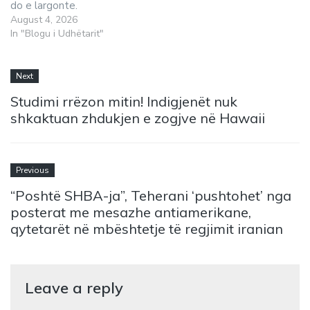
do e largonte.
August 4, 2026
In "Blogu i Udhëtarit"
Next
Studimi rrëzon mitin! Indigjenët nuk
shkaktuan zhdukjen e zogjve në Hawaii
Previous
“Poshtë SHBA-ja”, Teherani ‘pushtohet’ nga
posterat me mesazhe antiamerikane,
qytetarët në mbështetje të regjimit iranian
Leave a reply