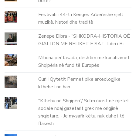
botë?
Festivali i 44-t i Këngës Arbëreshe sjell
muzikë, histori dhe traditë
Zenepe Dibra - “SHKODRA-HISTORIA QË
GJALLON ME RELIKET E SAJ”- Libri i Ri.
Miliona për fasada, dështim me kanalizimet,
Shqipëria në fund të Europës
Guri i Qytetit Permet pike arkeologjike
kthehet ne han
“Kthehu në Shqipëri”/ Sulm racist në rrjetet
sociale ndaj gazetarit grek me origjinë
shqiptare: - Je mysafir këtu, nuk duhet të
flasësh