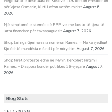
Negociatat e dështuara në Kosovë. LDK kërkon Presidentin
për Vjosa Osmanin, Kurti i ofron vetëm minist
August 8,
2026
Një simptomë e skemës së PPP-ve, me kosto të tjera të
larta financiare për taksapaguesit
August 7, 2026
Shqiptari nga Gjermania ia numëron Ramës: = Na ka vjedhur!
Kjo është mundësia e fundit për ndryshim
August 7, 2026
Shqiptarët protestë edhe në Mynih, kërkohet largimi i
Ramës: – Diaspora kundër politikës 36-vjeçare
August 7,
2026
Blog Stats
1,617,280 hits