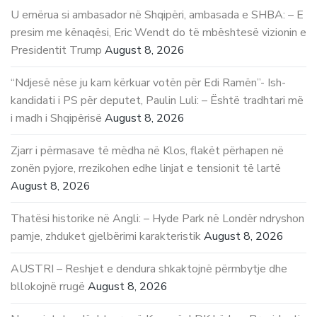
U emërua si ambasador në Shqipëri, ambasada e SHBA: – E
presim me kënaqësi, Eric Wendt do të mbështesë vizionin e
Presidentit Trump
August 8, 2026
“Ndjesë nëse ju kam kërkuar votën për Edi Ramën”- Ish-
kandidati i PS për deputet, Paulin Luli: – Është tradhtari më
i madh i Shqipërisë
August 8, 2026
Zjarr i përmasave të mëdha në Klos, flakët përhapen në
zonën pyjore, rrezikohen edhe linjat e tensionit të lartë
August 8, 2026
Thatësi historike në Angli: – Hyde Park në Londër ndryshon
pamje, zhduket gjelbërimi karakteristik
August 8, 2026
AUSTRI – Reshjet e dendura shkaktojnë përmbytje dhe
bllokojnë rrugë
August 8, 2026