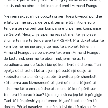
ne aty nuk na përmendet kurrkund emri i Armand Frangut.
Një njeri i akuzuar nga opozita si përfituesi kryesor, por dhe
e faturuar me prova, që të paktën janë 53 milionë euro
tendera që i ka përfituar kompania e tij përmes kompanisë
së Geront Meçajt, një sipërmarrës i cili merrte një pjesë
shumë të mirë të tenderave të AKSHI-t. Pra, duket sikur të
kemi bëjmë me një prerje që mos të shkohet tek emri i
Armand Frangut, se po shkove tek emri i Armand Frangut,
de facto, nuk jemi më te oborri, nuk jemi më as te
paradhoma, por de facto i bie që kemi hyrë në dhomë. Tani
pyetja që shtrohet këtu, a jemi përballë një dosje të
kopësitur me shumë kujdes për të evituar për shembull
këto emra apo biznesmenë të tjerë që mund të jenë të
lidhur me këto emra që dhe ata mund të kenë përfituar
tendera të paracaktuar? Kjo dosje nuk na jep këtë përgjigje.
Tani, të bën përshtypje, elementët janë llaptarshëm të
dosjes. Përtej pasurive, se unë nuk hyj dot të gjykoj për