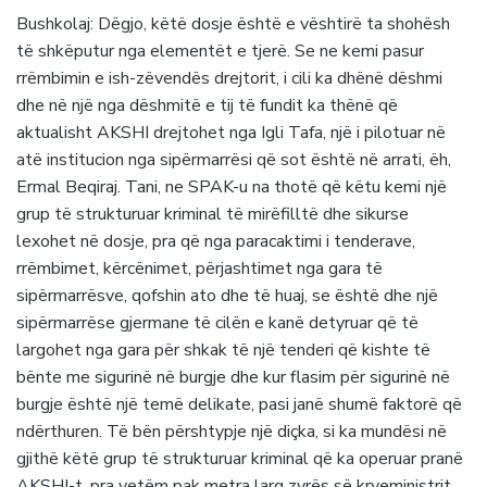
Bushkolaj: Dëgjo, këtë dosje është e vështirë ta shohësh
të shkëputur nga elementët e tjerë. Se ne kemi pasur
rrëmbimin e ish-zëvendës drejtorit, i cili ka dhënë dëshmi
dhe në një nga dëshmitë e tij të fundit ka thënë që
aktualisht AKSHI drejtohet nga Igli Tafa, një i pilotuar në
atë institucion nga sipërmarrësi që sot është në arrati, ëh,
Ermal Beqiraj. Tani, ne SPAK-u na thotë që këtu kemi një
grup të strukturuar kriminal të mirëfilltë dhe sikurse
lexohet në dosje, pra që nga paracaktimi i tenderave,
rrëmbimet, kërcënimet, përjashtimet nga gara të
sipërmarrësve, qofshin ato dhe të huaj, se është dhe një
sipërmarrëse gjermane të cilën e kanë detyruar që të
largohet nga gara për shkak të një tenderi që kishte të
bënte me sigurinë në burgje dhe kur flasim për sigurinë në
burgje është një temë delikate, pasi janë shumë faktorë që
ndërthuren. Të bën përshtypje një diçka, si ka mundësi në
gjithë këtë grup të strukturuar kriminal që ka operuar pranë
AKSHI-t, pra vetëm pak metra larg zyrës së kryeministrit,