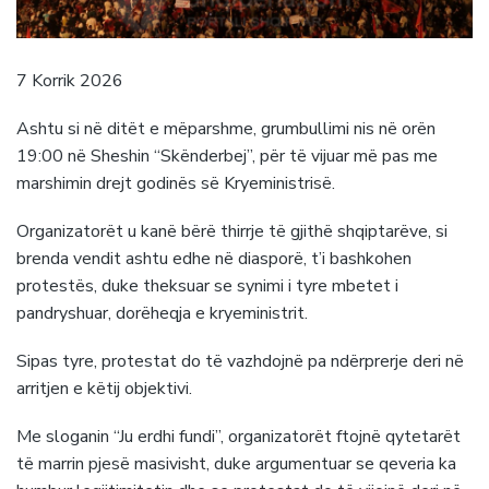
7 Korrik 2026
Ashtu si në ditët e mëparshme, grumbullimi nis në orën
19:00 në Sheshin “Skënderbej”, për të vijuar më pas me
marshimin drejt godinës së Kryeministrisë.
Organizatorët u kanë bërë thirrje të gjithë shqiptarëve, si
brenda vendit ashtu edhe në diasporë, t’i bashkohen
protestës, duke theksuar se synimi i tyre mbetet i
pandryshuar, dorëheqja e kryeministrit.
Sipas tyre, protestat do të vazhdojnë pa ndërprerje deri në
arritjen e këtij objektivi.
Me sloganin “Ju erdhi fundi”, organizatorët ftojnë qytetarët
të marrin pjesë masivisht, duke argumentuar se qeveria ka