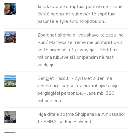
Ja si kasta e korruptuar politike në Tiranë
është hedhur në sulm për të shpëtuar
pasuritë e tyre, Grid Rroji zbulon…
Zbardhet skema e “vejushave të zeza” në
Rusi/ Martesa të rreme me ushtarët para
se të nisen në luftë, arsyeja: - Përfitimi i
miliona rublave si kompensim në rast
vdekjeje
Behgjet Pacolli: - Zyrtarët sillen me
indiferencë, sepse ata nuk mbajnë asnjë
përgjegjësi personale. - Janë mbi 320
milionë euro
Nga dita e sotme Shqiperia ka Ambasador
te SHBA-së Eric P. Wendt