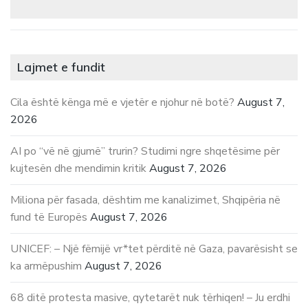
Lajmet e fundit
Cila është kënga më e vjetër e njohur në botë?
August 7,
2026
AI po “vë në gjumë” trurin? Studimi ngre shqetësime për
kujtesën dhe mendimin kritik
August 7, 2026
Miliona për fasada, dështim me kanalizimet, Shqipëria në
fund të Europës
August 7, 2026
UNICEF: – Një fëmijë vr*tet përditë në Gaza, pavarësisht se
ka armëpushim
August 7, 2026
68 ditë protesta masive, qytetarët nuk tërhiqen! – Ju erdhi