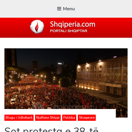
Menu
SHQIPERIA.COM
Blogu i ShqiperiaCom
Blogu i Udhëtarit
Njoftime Shtypi
Politika
Shoqerore
Sot protesta e 38-të