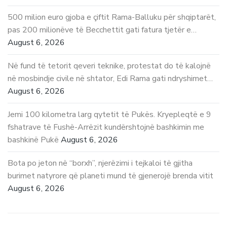
500 milion euro gjoba e çiftit Rama-Balluku për shqiptarët,
pas 200 milionëve të Becchettit gati fatura tjetër e…
August 6, 2026
Në fund të tetorit qeveri teknike, protestat do të kalojnë
në mosbindje civile në shtator, Edi Rama gati ndryshimet…
August 6, 2026
Jemi 100 kilometra larg qytetit të Pukës. Kryepleqtë e 9
fshatrave të Fushë-Arrëzit kundërshtojnë bashkimin me
bashkinë Pukë
August 6, 2026
Bota po jeton në “borxh”, njerëzimi i tejkaloi të gjitha
burimet natyrore që planeti mund të gjenerojë brenda vitit
August 6, 2026