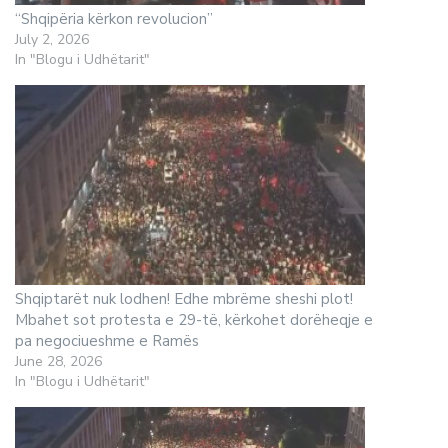
“Shqipëria kërkon revolucion”
July 2, 2026
In "Blogu i Udhëtarit"
Shqiptarët nuk lodhen! Edhe mbrëme sheshi plot!
Mbahet sot protesta e 29-të, kërkohet dorëheqje e
pa negociueshme e Ramës
June 28, 2026
In "Blogu i Udhëtarit"