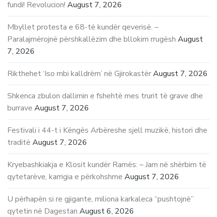
fundi! Revolucion!
August 7, 2026
Mbyllet protesta e 68-të kundër qeverisë. –
Paralajmërojnë përshkallëzim dhe bllokim rrugësh
August
7, 2026
Rikthehet ‘Iso mbi kalldrëm’ në Gjirokastër
August 7, 2026
Shkenca zbulon dallimin e fshehtë mes trurit të grave dhe
burrave
August 7, 2026
Festivali i 44-t i Këngës Arbëreshe sjell muzikë, histori dhe
traditë
August 7, 2026
Kryebashkiakja e Klosit kundër Ramës: – Jam në shërbim të
qytetarëve, karrigia e përkohshme
August 7, 2026
U përhapën si re gjigante, miliona karkaleca “pushtojnë”
qytetin në Dagestan
August 6, 2026