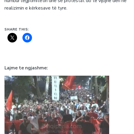
humbur legjitimitetin dhe se protestat do të vijojnë deri në
realizimin e kërkesave të tyre.
SHARE THIS:
Lajme te ngjashme