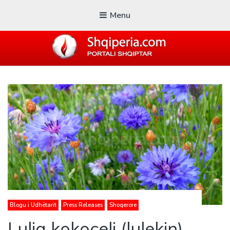
Menu
SHQIPERIA.COM
Blogu i ShqiperiaCom
Blogu i Udhëtarit
Press Releases
Shoqerore
Lulja kokoçeli (lulekin)