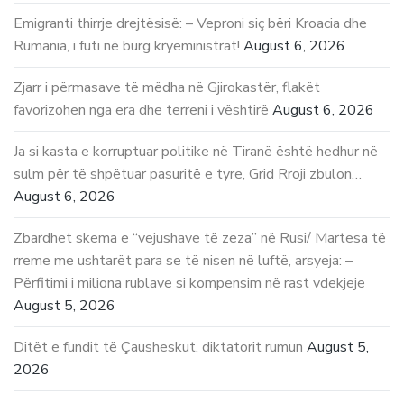
Emigranti thirrje drejtësisë: – Veproni siç bëri Kroacia dhe
Rumania, i futi në burg kryeministrat!
August 6, 2026
Zjarr i përmasave të mëdha në Gjirokastër, flakët
favorizohen nga era dhe terreni i vështirë
August 6, 2026
Ja si kasta e korruptuar politike në Tiranë është hedhur në
sulm për të shpëtuar pasuritë e tyre, Grid Rroji zbulon…
August 6, 2026
Zbardhet skema e “vejushave të zeza” në Rusi/ Martesa të
rreme me ushtarët para se të nisen në luftë, arsyeja: –
Përfitimi i miliona rublave si kompensim në rast vdekjeje
August 5, 2026
Ditët e fundit të Çausheskut, diktatorit rumun
August 5,
2026