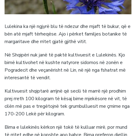
Lulekina ka një ngjyrë blu të ndezur dhe mjaft të bukur, që e
bën atë mjaft tërheqëse. Ajo i përket familjes botanike të
margaritave dhe rritet gjatë gjithë vitit.
Në Shqipëri nuk janë të paktë kultivuesit e Lulekinës. Kjo
bimë kultivohet në kushte natyrore sidomos në zonën e
Pogradecit dhe veçanërisht në Lin, në një nga fshatrat më
interesantë të vendit.
Kultivuesit shqiptarë arrijnë që secili të marrë një prodhim
prej rreth 100 kilogram të kësaj bime mjekësore në vit, të
cilën më pas e tregëtojnë tek grumbulluesit me çmime nga
170-200 Lekë për kilogram.
Bima e lulekinës kërkon një tokë të kulluar mirë, por mund
të rritet edhe në kopshte apo bahçe. Bima preferon diellin