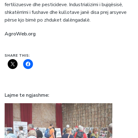
fertilizuesve dhe pesticideve. Industrializimi i bujqësisë,
shkatërrimi i fushave dhe kullotave janë disa prej arsyeve
përse kjo bimë po zhduket dalëngadalë.
AgroWeb.org
SHARE THIS:
Lajme te ngjashme