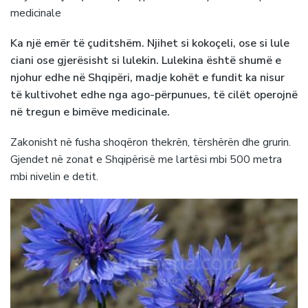
medicinale
Ka një emër të çuditshëm. Njihet si kokoçeli, ose si lule
ciani ose gjerësisht si lulekin. Lulekina është shumë e
njohur edhe në Shqipëri, madje kohët e fundit ka nisur
të kultivohet edhe nga ago-përpunues, të cilët operojnë
në tregun e bimëve medicinale.
Zakonisht në fusha shoqëron thekrën, tërshërën dhe grurin.
Gjendet në zonat e Shqipërisë me lartësi mbi 500 metra
mbi nivelin e detit.