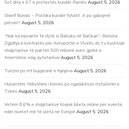
Sot dita e 67 e protestës kundër Ramës
August 5, 2026
Sherif Bundo: – Politika kundër fshatit. A po gabojmë
përsëri?
August 5, 2026
“Nuk ka injorante të dytë si Balluku në Ballkan”- Berisha:
Zgjidhja e kontratës për Aeroportin e Vlorës do t’u kushtojë
shqiptarëve të paktën 500 milionë euro, gjobë e
tmerrshme ndaj qytetarëve
August 5, 2026
Turizmi po rrit bujqësinë e fqinjëve
August 5, 2026
Hulumtimi: Ndryshimi i klimës po ngadalëson rrotullimin e
Tokës
August 5, 2026
Vetëm 8.6% e shqiptarëve blejnë bileta online për evente,
ndër nivelet më të ulëta në Europë
August 5, 2026