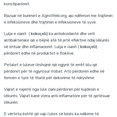
konstipacionit.
Bazuar në burimet e AgroWeb.org, ajo ndihmon me trajtimin
e infeksioneve dhe trajtimin e infeksioneve të syve.
Lulja e cianit (
kokoçeli)
ka antioksidantë dhe veti
antibakteriale që e bëjnë atë të jetë efektive ndaj lëkurës
së irrituar dhe inflamacionit. Lulja e cianit (
kokoçeli)
përdoret edhe në produktet e flokëve.
Petalet e luleve lëshojnë një ngjyrë të errët blu që
përdoret për të ngjyrosur rrobat. Ato përdoren edhe në
formën e tyre të thatë për dekorime të ndryshme.
Vajrat e nxjerrë nga lule ciani përdoren për kujdesin e
lëkurës. Vajrat kanë vlera anti-inflamatore për të qetësuar
lëkurën.
E vërteta është që vaji i lules së kinës ka ndikime të