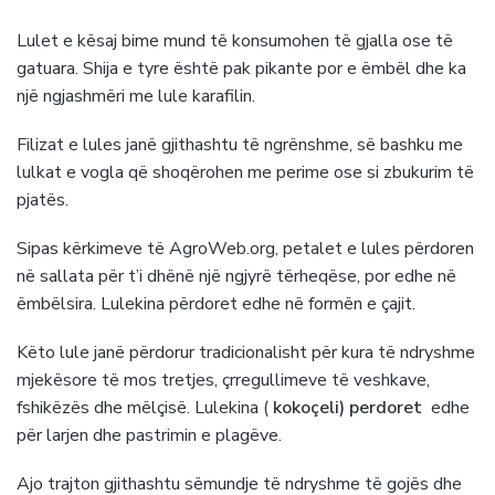
Lulet e kësaj bime mund të konsumohen të gjalla ose të
gatuara. Shija e tyre është pak pikante por e ëmbël dhe ka
një ngjashmëri me lule karafilin.
Filizat e lules janë gjithashtu të ngrënshme, së bashku me
lulkat e vogla që shoqërohen me perime ose si zbukurim të
pjatës.
Sipas kërkimeve të AgroWeb.org, petalet e lules përdoren
në sallata për t’i dhënë një ngjyrë tërheqëse, por edhe në
ëmbëlsira. Lulekina përdoret edhe në formën e çajit.
Këto lule janë përdorur tradicionalisht për kura të ndryshme
mjekësore të mos tretjes, çrregullimeve të veshkave,
fshikëzës dhe mëlçisë. Lulekina (
kokoçeli) perdoret
edhe
për larjen dhe pastrimin e plagëve.
Ajo trajton gjithashtu sëmundje të ndryshme të gojës dhe