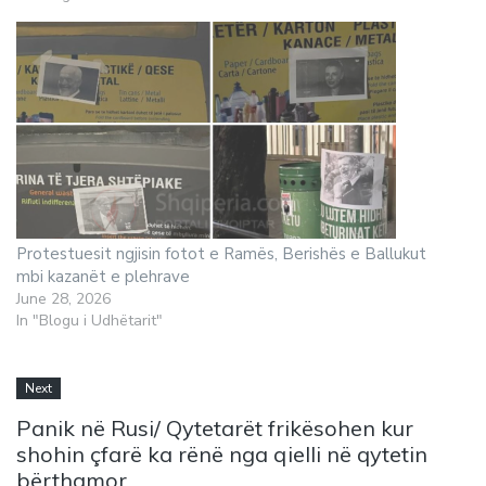
Protestuesit ngjisin fotot e Ramës, Berishës e Ballukut
mbi kazanët e plehrave
June 28, 2026
In "Blogu i Udhëtarit"
Next
Panik në Rusi/ Qytetarët frikësohen kur
shohin çfarë ka rënë nga qielli në qytetin
bërthamor