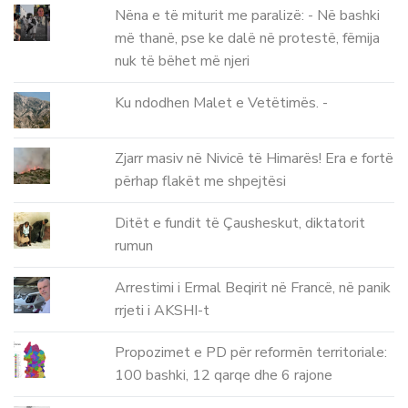
Nëna e të miturit me paralizë: - Në bashki
më thanë, pse ke dalë në protestë, fëmija
nuk të bëhet më njeri
Ku ndodhen Malet e Vetëtimës. -
Zjarr masiv në Nivicë të Himarës! Era e fortë
përhap flakët me shpejtësi
Ditët e fundit të Çausheskut, diktatorit
rumun
Arrestimi i Ermal Beqirit në Francë, në panik
rrjeti i AKSHI-t
Propozimet e PD për reformën territoriale:
100 bashki, 12 qarqe dhe 6 rajone