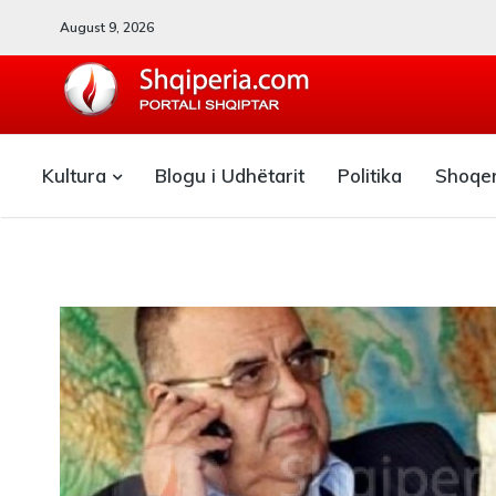
August 9, 2026
SHQIPERIA.COM
Kultura
Blogu i Udhëtarit
Politika
Shoqe
Blogu i ShqiperiaCom