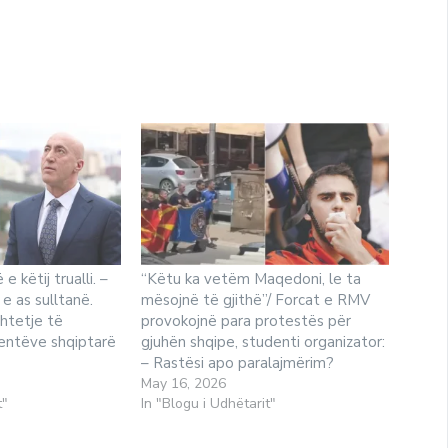
e këtij trualli. –
“Këtu ka vetëm Maqedoni, le ta
 e as sulltanë.
mësojnë të gjithë”/ Forcat e RMV
htetje të
provokojnë para protestës për
entëve shqiptarë
gjuhën shqipe, studenti organizator:
– Rastësi apo paralajmërim?
May 16, 2026
t"
In "Blogu i Udhëtarit"