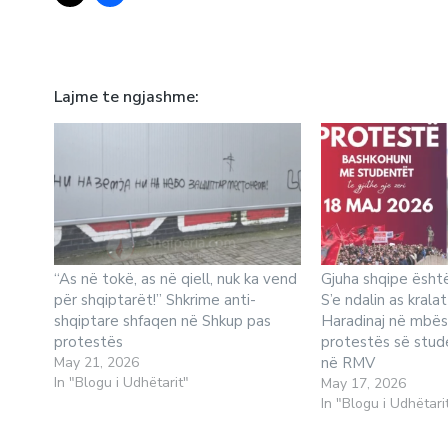
Lajme te ngjashme
“As në tokë, as në qiell, nuk ka vend
Gjuha shqipe është 
për shqiptarët!” Shkrime anti-
S’e ndalin as kralat
shqiptare shfaqen në Shkup pas
Haradinaj në mbës
protestës
protestës së stud
May 21, 2026
në RMV
In "Blogu i Udhëtarit"
May 17, 2026
In "Blogu i Udhëtari