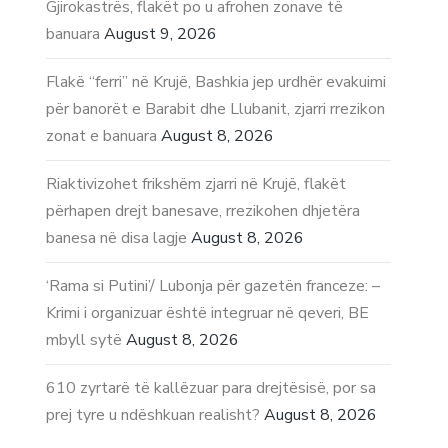
Gjirokastrës, flakët po u afrohen zonave të
banuara
August 9, 2026
Flakë “ferri” në Krujë, Bashkia jep urdhër evakuimi
për banorët e Barabit dhe Llubanit, zjarri rrezikon
zonat e banuara
August 8, 2026
Riaktivizohet frikshëm zjarri në Krujë, flakët
përhapen drejt banesave, rrezikohen dhjetëra
banesa në disa lagje
August 8, 2026
‘Rama si Putini’/ Lubonja për gazetën franceze: –
Krimi i organizuar është integruar në qeveri, BE
mbyll sytë
August 8, 2026
610 zyrtarë të kallëzuar para drejtësisë, por sa
prej tyre u ndëshkuan realisht?
August 8, 2026