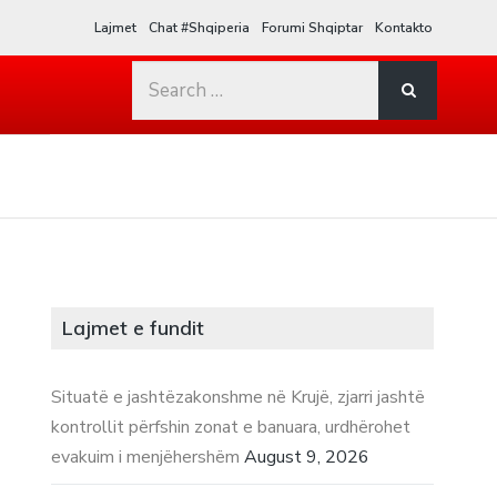
Lajmet
Chat #Shqiperia
Forumi Shqiptar
Kontakto
Search
for:
Lajmet e fundit
Situatë e jashtëzakonshme në Krujë, zjarri jashtë
kontrollit përfshin zonat e banuara, urdhërohet
evakuim i menjëhershëm
August 9, 2026