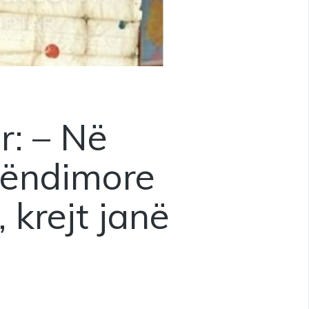
r: – Në
ëndimore
krejt janë