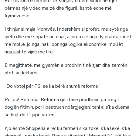
Por historia e fermerit të Korçës, e bërë virale në rrjet
përmes një video me zë dhe figurë, është edhe më
frymezuese:
I thinjur si maja Moravës, i ndershëm si profet, me sytë nga
qielli dhe me sopatë në duar, ai preu një nga dy plantacionet
me mollë, jo nga inati, por nga logjika ekonomike: mollët
nga jashtë vijnë më lirë.
E megjithatë, me gjysmën e prodhimit në zjarr dhe zemrën
plot, ai deklaroi:
“Do votoj për PS, se ka bërë shumë reforma!”
Po, po! Reforma. Reforma që i lanë prodhimin pa treg, i
dogjën fitimin, por i pastruan ndërgjegjen: tani ai s’ka dilema
se kujt do t’i japë votën.
Kjo është Shqipëria e re: ku fermeri s’ka tokë, s’ka lekë, s’ka
shpresë, por ka besë. Besa e tij quhet “Mandati IV”, një fe e