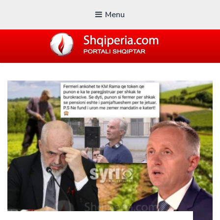
Menu
SHQIPERIA.COM
Blogu i ShqiperiaCom