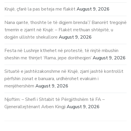
Krujë, çfarë la pas beteja me flakët
August 9, 2026
Nana qante, thoshte le të digjem brenda”/ Banorët tregojnë
tmerrin e zjarrit në Krujë: – Flakët rrethuan shtëpitë, u
dogjën ullishte shekullore
August 9, 2026
Festa në Lushnje kthehet në protestë, të rinjtë mbushin
sheshin me thirrjet ‘Rama, jepe dorëheqjen’
August 9, 2026
Situatë e jashtëzakonshme në Krujë, zjarri jashtë kontrollit
përfshin zonat e banuara, urdhërohet evakuim i
menjëhershëm
August 9, 2026
Njoftim: – Shefi i Shtabit të Përgjithshëm të FA –
Gjenerallejtënant Arben Kingji
August 9, 2026