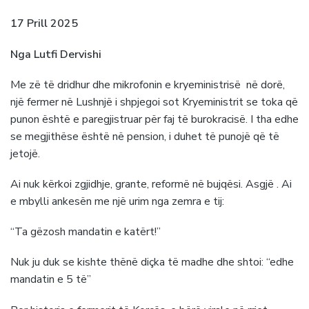
17 Prill 2025
Nga Lutfi Dervishi
Me zë të dridhur dhe mikrofonin e kryeministrisë në dorë,
një fermer në Lushnjë i shpjegoi sot Kryeministrit se toka që
punon është e paregjistruar për faj të burokracisë. I tha edhe
se megjithëse është në pension, i duhet të punojë që të
jetojë.
Ai nuk kërkoi zgjidhje, grante, reformë në bujqësi. Asgjë . Ai
e mbylli ankesën me një urim nga zemra e tij:
“Ta gëzosh mandatin e katërt!”
Nuk ju duk se kishte thënë diçka të madhe dhe shtoi: “edhe
mandatin e 5 të”