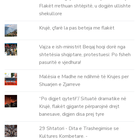
Flakët rrethuan shtëpitë, u dogjën ullishte
shekullore
Krujë, çfarë la pas beteja me flakët
Vajza e ish-ministrit Beqaj hoqi dorë nga
shtetësia shqiptare, protestuesi: Po fsheh
pasuritë e vjedhura!
Malësia e Madhe ne ndihmë të Krujes per
Shuarjen e Zjarreve
“Po digjet qyteti!”/ Situatë dramatike në
Krujë, flakët gjigante përparojnë drejt
banesave, digjen disa prej tyre
29 Shtatori - Dita e Trashegimise se
Kultures Kombetare. -