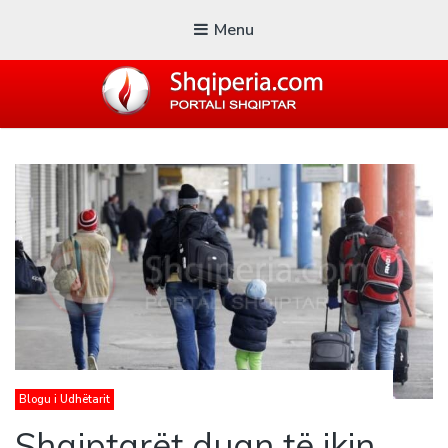
Menu
SHQIPERIA.COM
Blogu i ShqiperiaCom
Blogu i Udhëtarit
Shqiptarët duan të ikin,