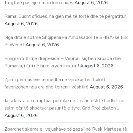
tregtare pas një emaili kërcënues
August 6, 2026
Rama: Gusht sfidues, na gjen më të fortë dhe të përgatitur.
August 6, 2026
Nga dita e sotme Shqiperia ka Ambasador te SHBA-së Eric
P. Wendt
August 6, 2026
Emigranti thirrje drejtësisë: – Veproni siç bëri Kroacia dhe
Rumania, i futi në burg kryeministrat!
August 6, 2026
Zjarr i përmasave të mëdha në Gjirokastër, flakët
favorizohen nga era dhe terreni i vështirë
August 6, 2026
Ja si kasta e korruptuar politike në Tiranë është hedhur në
sulm për të shpëtuar pasuritë e tyre, Grid Rroji zbulon…
August 6, 2026
Zbardhet skema e “vejushave të zeza” në Rusi/ Martesa të