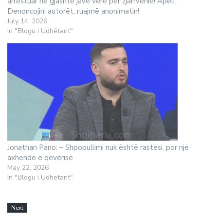
arrestuar në gjashtë javë vere për zjarrvënie! Apeli:
Denoncojini autorët, ruajmë anonimatin!
July 14, 2026
In "Blogu i Udhëtarit"
Jonathan Pano: – Shpopullimi nuk është rastësi, por një
axhendë e qeverisë
May 22, 2026
In "Blogu i Udhëtarit"
Next