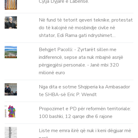
Cylja Dyjare e Laberise.
Në fund të tetorit qeveri teknike, protestat
do të kalojnë në mosbindje civile në
shtator, Edi Rama gati ndryshimet…
Behgjet Pacolli: - Zyrtarët sillen me
indiferencë, sepse ata nuk mbajnë asnjë
përgjegjësi personale. - Janë mbi 320
milionë euro
Nga dita e sotme Shqiperia ka Ambasador
te SHBA-së Eric P. Wendt
Propozimet e PD për reformën territoriale:
100 bashki, 12 qarqe dhe 6 rajone
Liste me emra ilirë që nuk i keni dëgjuar më