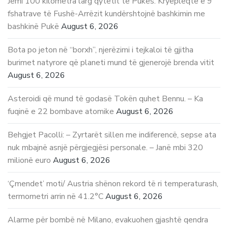
Jemi 100 kilometra larg qytetit të Pukës. Kryepleqtë e 9
fshatrave të Fushë-Arrëzit kundërshtojnë bashkimin me
bashkinë Pukë
August 6, 2026
Bota po jeton në “borxh”, njerëzimi i tejkaloi të gjitha
burimet natyrore që planeti mund të gjenerojë brenda vitit
August 6, 2026
Asteroidi që mund të godasë Tokën quhet Bennu. – Ka
fuqinë e 22 bombave atomike
August 6, 2026
Behgjet Pacolli: – Zyrtarët sillen me indiferencë, sepse ata
nuk mbajnë asnjë përgjegjësi personale. – Janë mbi 320
milionë euro
August 6, 2026
‘Çmendet’ moti/ Austria shënon rekord të ri temperaturash,
termometri arrin në 41.2°C
August 6, 2026
Alarme për bombë në Milano, evakuohen gjashtë qendra