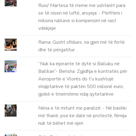
Rusi/ Martesa të rreme me ushtarët para
se të nisen në luftë, arsyeja: - Përfitimi i
miliona rublave si kompensim në rast
vdekjeje
Rama: Gusht sfidues, na gjen më të fortë
dhe të përgatitur.
“Nuk ka injorante të dytë si Balluku në
Ballkan”- Berisha: Zgjidhja e kontratës për
Aeroportin e Vlorës do t’u kushtojë
shqiptarëve të paktën 500 milionë euro,
gjobë e tmerrshme ndaj qytetarëve
Nëna e të miturit me paralizë: - Në bashki
më thanë, pse ke dalë në protestë, fëmija
nuk të bëhet më njeri