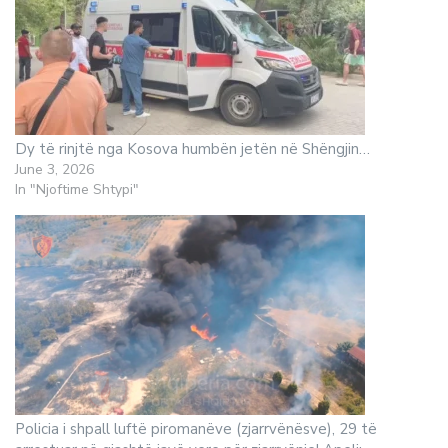
Dy të rinjtë nga Kosova humbën jetën në Shëngjin…
June 3, 2026
In "Njoftime Shtypi"
Policia i shpall luftë piromanëve (zjarrvënësve), 29 të