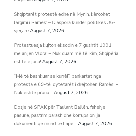
Shqiptarët protestë edhe në Mynih, kërkohet
largimi i Ramës: – Diaspora kundër politikës 36-
vjeçare
August 7, 2026
Protestuesja kujton eksodin e 7 gushtit 1991
me anijen Vlora: – Nuk duam më të ikim, Shqipëria
është e jona!
August 7, 2026
“Më të bashkuar se kurrë!”, pankartat nga
protesta e 69-të, qytetarët i drejtohen Ramës: –
Nuk është prona…
August 7, 2026
Dosje në SPAK për Taulant Ballën, fshehje
pasurie, pastrim parash dhe korrupsion, ja
dokumenti që mund të hapë…
August 7, 2026