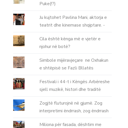
Puke(!?)
Ju kujtohet Pavlina Mani, aktorja e
teatrit dhe kinemase shqiptare. -
Cila është kënga më e vjetër e
njohur në botë?
Simbole mijëravjeçare ne Oxhakun
e shtëpisë se Fazli Bllatës
Festivali i 44-t i Këngës Arbëreshe
sjell muzikë, histori dhe traditë
Zogjtë fluturojnë në gjumë. Zog
interpretimi ëndrrash, zog ëndrrash
Miliona për fasada, dështim me