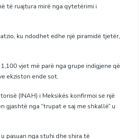
 të ruajtura mirë nga qytetërimi i
atzio, ku ndodhet edhe një piramidë tjetër,
 1,100 vjet më parë nga grupe indigjene që
ve ekziston ende sot.
torisë (INAH) i Meksikës konfirmoi se një
n gjashtë nga “trupat e saj me shkallë” u
 u pasuan nga stuhi dhe shira të