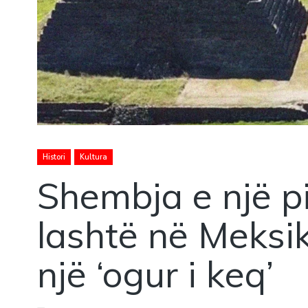
Histori
Kultura
Shembja e një p
lashtë në Meksik
një ‘ogur i keq’