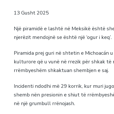
13 Gusht 2025
Një piramidë e lashtë në Meksikë është sh
njerëzit mendojnë se është një ‘ogur i keq’.
Piramida prej guri në shtetin e Michoacán 
kulturore që u vunë në rrezik për shkak të 
rrëmbyeshëm shkaktuan shembjen e saj.
Incidenti ndodhi më 29 korrik, kur muri jugo
shemb nën presionin e shiut të rrëmbyesh
në një grumbull rrënojash.