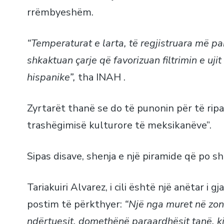
rrëmbyeshëm.
“Temperaturat e larta, të regjistruara më pa
shkaktuan çarje që favorizuan filtrimin e uji
hispanike”,
tha INAH .
Zyrtarët thanë se do të punonin për të ripa
trashëgimisë kulturore të meksikanëve”.
Sipas disave, shenja e një piramide që po sh
Tariakuiri Alvarez, i cili është një anëtar i gj
postim të përkthyer:
“Një nga muret në zon
ndërtuesit, domethënë paraardhësit tanë, kj