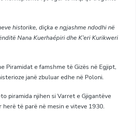
meve historike, diçka e ngjashme ndodhi në
ënditë Nana Kuerhaépiri dhe K’eri Kurikweri
me Piramidat e famshme të Gizës në Egjipt,
isterioze janë zbuluar edhe në Poloni.
o piramida njihen si Varret e Gjigantëve
r herë të parë në mesin e viteve 1930.