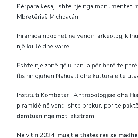
Përpara kësaj, ishte një nga monumentet më
Mbretërisë Michoacán.
Piramida ndodhet në vendin arkeologjik Ihu
një kullë dhe varre.
Është një zonë që u banua për herë të parë
flisnin gjuhën Nahuatl dhe kultura e të cila
Instituti Kombëtar i Antropologjisë dhe His
piramidë në vend ishte prekur, por të paktë
dëmtuan nga moti ekstrem.
Në vitin 2024, muajt e thatësirës së madhe