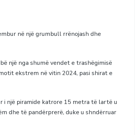
embur në një grumbull rrënojash dhe
u bë një nga shumë vendet e trashëgimisë
motit ekstrem në vitin 2024, pasi shirat e
r i një piramide katrore 15 metra të lartë u
ëm dhe të pandërprerë, duke u shndërruar