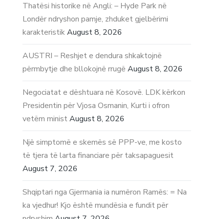
Thatësi historike në Angli: – Hyde Park në
Londër ndryshon pamje, zhduket gjelbërimi
karakteristik
August 8, 2026
AUSTRI – Reshjet e dendura shkaktojnë
përmbytje dhe bllokojnë rrugë
August 8, 2026
Negociatat e dështuara në Kosovë. LDK kërkon
Presidentin për Vjosa Osmanin, Kurti i ofron
vetëm minist
August 8, 2026
Një simptomë e skemës së PPP-ve, me kosto
të tjera të larta financiare për taksapaguesit
August 7, 2026
Shqiptari nga Gjermania ia numëron Ramës: = Na
ka vjedhur! Kjo është mundësia e fundit për
ndryshim
August 7, 2026