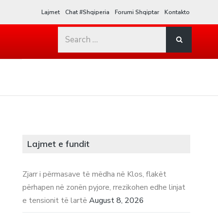
Lajmet
Chat #Shqiperia
Forumi Shqiptar
Kontakto
Search
for:
Lajmet e fundit
Zjarr i përmasave të mëdha në Klos, flakët
përhapen në zonën pyjore, rrezikohen edhe linjat
e tensionit të lartë
August 8, 2026