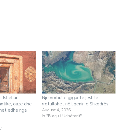
i fshehur i
Një vorbullë gjigante jeshile
antike, oaze dhe
rrotullohet në liqenin e Shkodrës
ihet edhe nga
August 4, 2026
In "Blogu i Udhëtarit"
t"