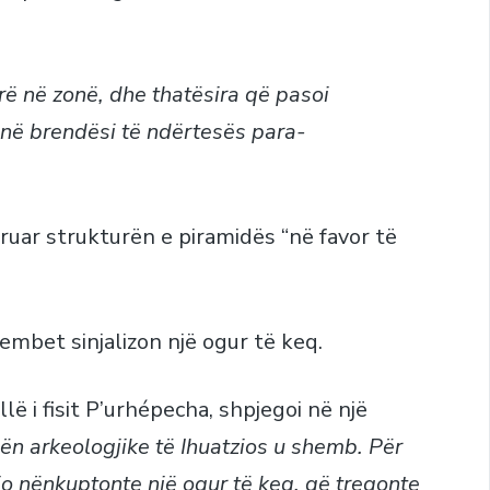
rë në zonë, dhe thatësira që pasoi
t në brendësi të ndërtesës para-
ruar strukturën e piramidës “në favor të
embet sinjalizon një ogur të keq.
allë i fisit P’urhépecha, shpjegoi në një
ën arkeologjike të Ihuatzios u shemb. Për
o nënkuptonte një ogur të keq, që tregonte