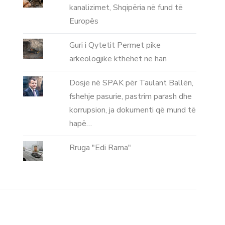
kanalizimet, Shqipëria në fund të
Europës
Guri i Qytetit Permet pike
arkeologjike kthehet ne han
Dosje në SPAK për Taulant Ballën,
fshehje pasurie, pastrim parash dhe
korrupsion, ja dokumenti që mund të
hapë…
Rruga "Edi Rama"