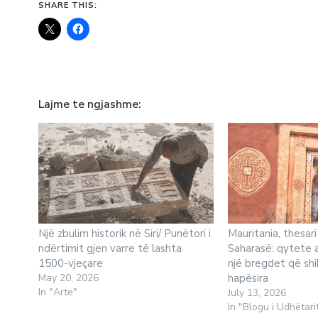
SHARE THIS:
Lajme te ngjashme
Një zbulim historik në Siri/ Punëtori i
Mauritania, thesari 
ndërtimit gjen varre të lashta
Saharasë: qytete 
1500-vjeçare
një bregdet që sh
May 20, 2026
hapësira
In "Arte"
July 13, 2026
In "Blogu i Udhëtari