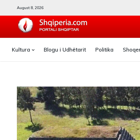
August 8, 2026
SHQIPERIA.COM
Kultura
Blogu i Udhëtarit
Politika
Shoqe
Blogu i ShqiperiaCom