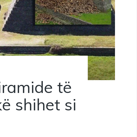
iramide të
ë shihet si