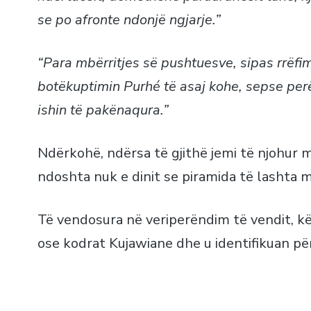
se po afronte ndonjë ngjarje.”
“Para mbërritjes së pushtuesve, sipas rrëfi
botëkuptimin Purhé të asaj kohe, sepse per
ishin të pakënaqura.”
Ndërkohë, ndërsa të gjithë jemi të njohur 
ndoshta nuk e dinit se piramida të lashta m
Të vendosura në veriperëndim të vendit, kët
ose kodrat Kujawiane dhe u identifikuan pë