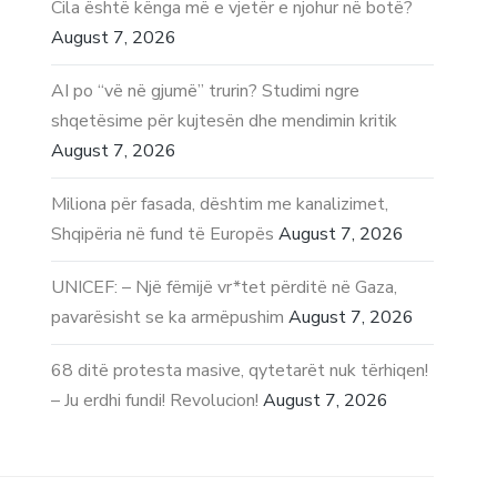
Cila është kënga më e vjetër e njohur në botë?
August 7, 2026
AI po “vë në gjumë” trurin? Studimi ngre
shqetësime për kujtesën dhe mendimin kritik
August 7, 2026
Miliona për fasada, dështim me kanalizimet,
Shqipëria në fund të Europës
August 7, 2026
UNICEF: – Një fëmijë vr*tet përditë në Gaza,
pavarësisht se ka armëpushim
August 7, 2026
68 ditë protesta masive, qytetarët nuk tërhiqen!
– Ju erdhi fundi! Revolucion!
August 7, 2026