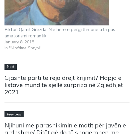
Piktori Qamil Grezda: Një herë e përgjithmonë u la pas
amatorizmi romantik
January 8, 2018
In "Njoftime Shtypi"
Next
Gjashtë parti të reja drejt krijimit? Hapja e
listave mund të sjellë surpriza në Zgjedhjet
2021
Previous
Njihuni me parashikimin e motit për javën e
ardhshme/ Ditët që do të shoqërohen me