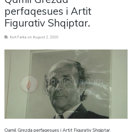
perfaqesues i Artit
Figurativ Shqiptar.
Kurt Farka
on August 2, 2020
Qamil Grezda perfaqesues i Artit Figurativ Shqiptar.