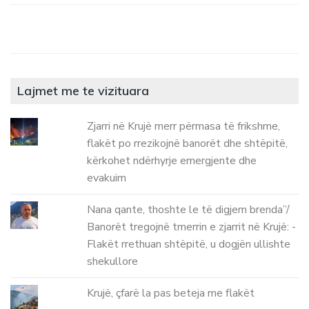
Lajmet me te vizituara
Zjarri në Krujë merr përmasa të frikshme,
flakët po rrezikojnë banorët dhe shtëpitë,
kërkohet ndërhyrje emergjente dhe
evakuim
Nana qante, thoshte le të digjem brenda”/
Banorët tregojnë tmerrin e zjarrit në Krujë: -
Flakët rrethuan shtëpitë, u dogjën ullishte
shekullore
Krujë, çfarë la pas beteja me flakët