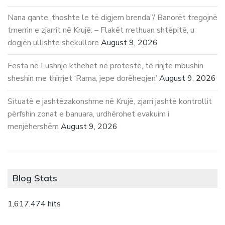
Nana qante, thoshte le të digjem brenda”/ Banorët tregojnë
tmerrin e zjarrit në Krujë: – Flakët rrethuan shtëpitë, u
dogjën ullishte shekullore
August 9, 2026
Festa në Lushnje kthehet në protestë, të rinjtë mbushin
sheshin me thirrjet ‘Rama, jepe dorëheqjen’
August 9, 2026
Situatë e jashtëzakonshme në Krujë, zjarri jashtë kontrollit
përfshin zonat e banuara, urdhërohet evakuim i
menjëhershëm
August 9, 2026
Blog Stats
1,617,474 hits