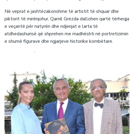
Në veprat e jashtëzakonshme të artistit të shquar dhe
piktorit të mirënjohur, Qamil Grezda dallohen qartë tërheqja
e veçantë për natyrën dhe ndjenjat e larta të
atdhedashurisë që shprehen me madhështi në portretizimin
e shumë figurave dhe ngjarjeve historike kombëtare.