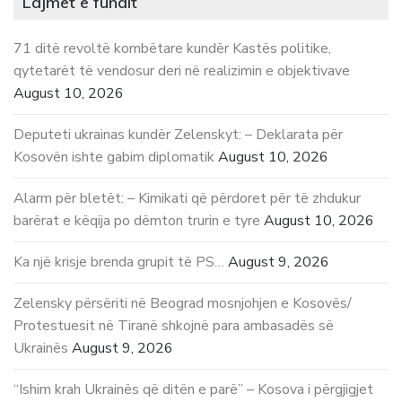
Lajmet e fundit
71 ditë revoltë kombëtare kundër Kastës politike,
qytetarët të vendosur deri në realizimin e objektivave
August 10, 2026
Deputeti ukrainas kundër Zelenskyt: – Deklarata për
Kosovën ishte gabim diplomatik
August 10, 2026
Alarm për bletët: – Kimikati që përdoret për të zhdukur
barërat e këqija po dëmton trurin e tyre
August 10, 2026
Ka një krisje brenda grupit të PS…
August 9, 2026
Zelensky përsëriti në Beograd mosnjohjen e Kosovës/
Protestuesit në Tiranë shkojnë para ambasadës së
Ukrainës
August 9, 2026
“Ishim krah Ukrainës që ditën e parë” – Kosova i përgjigjet