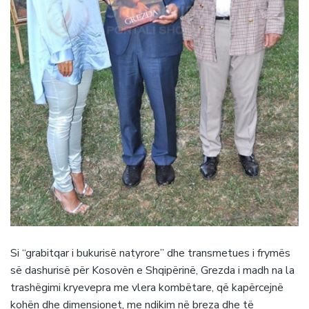
Si “grabitqar i bukurisë natyrore” dhe transmetues i frymës
së dashurisë për Kosovën e Shqipërinë, Grezda i madh na la
trashëgimi kryevepra me vlera kombëtare, që kapërcejnë
kohën dhe dimensionet, me ndikim në breza dhe të