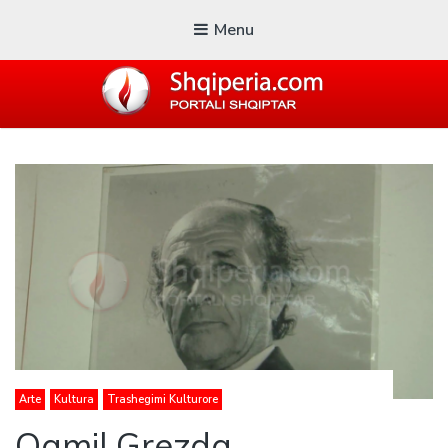
Menu
SHQIPERIA.COM
Blogu i ShqiperiaCom
Arte
Kultura
Trashegimi Kulturore
Qamil Grezda