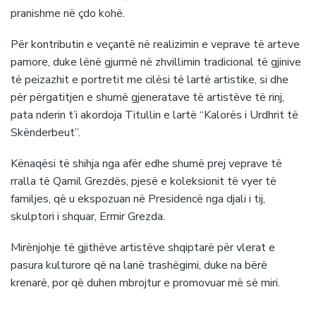
pranishme në çdo kohë.
Për kontributin e veçantë në realizimin e veprave të arteve
pamore, duke lënë gjurmë në zhvillimin tradicional të gjinive
të peizazhit e portretit me cilësi të lartë artistike, si dhe
për përgatitjen e shumë gjeneratave të artistëve të rinj,
pata nderin t’i akordoja Titullin e lartë “Kalorës i Urdhrit të
Skënderbeut”.
Kënaqësi të shihja nga afër edhe shumë prej veprave të
rralla të Qamil Grezdës, pjesë e koleksionit të vyer të
familjes, që u ekspozuan në Presidencë nga djali i tij,
skulptori i shquar, Ermir Grezda.
Mirënjohje të gjithëve artistëve shqiptarë për vlerat e
pasura kulturore që na lanë trashëgimi, duke na bërë
krenarë, por që duhen mbrojtur e promovuar më së miri.