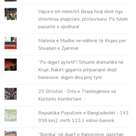
Vajza e ish-ministrit Beqaj hoqi dorë nga
shtetësia shqiptare, protestuesi: Po fsheh
pasuritë e vjedhura!
Malësia e Madhe ne ndihmë të Krujes per
Shuarjen e Zjarreve
“Po digjet qyteti!”/ Situatë dramatike në
Krujë, flakët gjigante përparojnë drejt
banesave, digjen disa prej tyre
29 Shtatori - Dita e Trashegimise se
Kultures Kombetare. -
Republika Popullore e Bangladeshit - 143
998 km2, rreth 123,1 milion banorë.
“Bomba” në duart e francezëve, gazetari