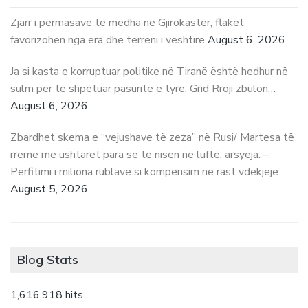
Zjarr i përmasave të mëdha në Gjirokastër, flakët
favorizohen nga era dhe terreni i vështirë
August 6, 2026
Ja si kasta e korruptuar politike në Tiranë është hedhur në
sulm për të shpëtuar pasuritë e tyre, Grid Rroji zbulon…
August 6, 2026
Zbardhet skema e “vejushave të zeza” në Rusi/ Martesa të
rreme me ushtarët para se të nisen në luftë, arsyeja: –
Përfitimi i miliona rublave si kompensim në rast vdekjeje
August 5, 2026
Blog Stats
1,616,918 hits