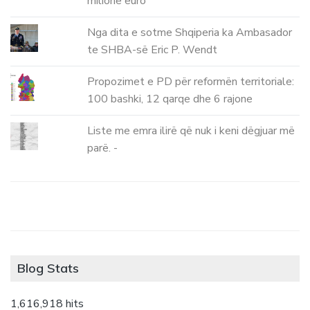
milionë euro
Nga dita e sotme Shqiperia ka Ambasador
te SHBA-së Eric P. Wendt
Propozimet e PD për reformën territoriale:
100 bashki, 12 qarqe dhe 6 rajone
Liste me emra ilirë që nuk i keni dëgjuar më
parë. -
Blog Stats
1,616,918 hits