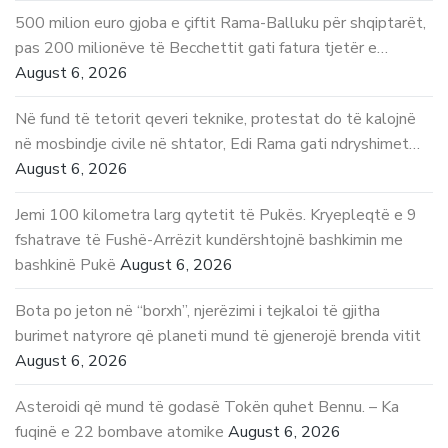
500 milion euro gjoba e çiftit Rama-Balluku për shqiptarët,
pas 200 milionëve të Becchettit gati fatura tjetër e…
August 6, 2026
Në fund të tetorit qeveri teknike, protestat do të kalojnë
në mosbindje civile në shtator, Edi Rama gati ndryshimet…
August 6, 2026
Jemi 100 kilometra larg qytetit të Pukës. Kryepleqtë e 9
fshatrave të Fushë-Arrëzit kundërshtojnë bashkimin me
bashkinë Pukë
August 6, 2026
Bota po jeton në “borxh”, njerëzimi i tejkaloi të gjitha
burimet natyrore që planeti mund të gjenerojë brenda vitit
August 6, 2026
Asteroidi që mund të godasë Tokën quhet Bennu. – Ka
fuqinë e 22 bombave atomike
August 6, 2026