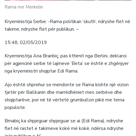
Rama me Merkelin
Kryeministrja Serbe: -Rama politikan ‘skuth’, ndryshe flet në
takime, ndryshe flet për publikun. –
15:48, 02/05/2019
Kryeministrja Ana Branbiç, pas kthimit nga Berlini, deklaroi
për agjencinë serbe të lajmeve ‘Beta’ se është e zhgënjyer
nga kryeministri shqiptar Edi Rama.
Ajo është shprehur se mendonte se Rama kishte një vizion
tjetër për Ballkanin dhe marrëdhëniet mes serbëve dhe
shqiptarëve, por në të vërtetë grumbullon pikë me tema
populiste.
Brnabiç ka shpjeguar shpjeguar se ai (Edi Rama), ndryshe
flet në rastet e takimeve kokë më kokë, ndërsa ndryshe
‘për publikun e tij’.