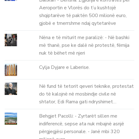
Ballkan”- Berisha: Zgjidhja e kontratës për
Aeroportin e Vlorës do t’u kushtojë
shqiptarëve të paktën 500 milionë euro,
gjobë e tmerrshme ndaj qytetarëve
Nëna e të miturit me paralizë: - Në bashki
më thanë, pse ke dalë në protestë, fëmija
nuk të bëhet më njeri
Cylja Dyjare e Laberise.
Në fund të tetorit qeveri teknike, protestat
do të kalojnë në mosbindje civile në
shtator, Edi Rama gati ndryshimet…
Behgjet Pacolli: - Zyrtarët sillen me
indiferencë, sepse ata nuk mbajnë asnjë
përgjegjësi personale. - Janë mbi 320