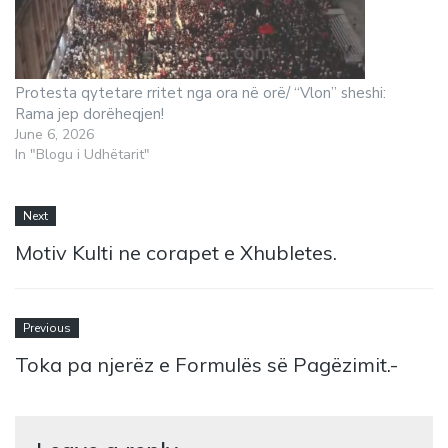
Protesta qytetare rritet nga ora në orë/ “Vlon” sheshi:
Rama jep dorëheqjen!
June 6, 2026
In "Blogu i Udhëtarit"
Next
Motiv Kulti ne corapet e Xhubletes.
Previous
Toka pa njerëz e Formulës së Pagëzimit.-