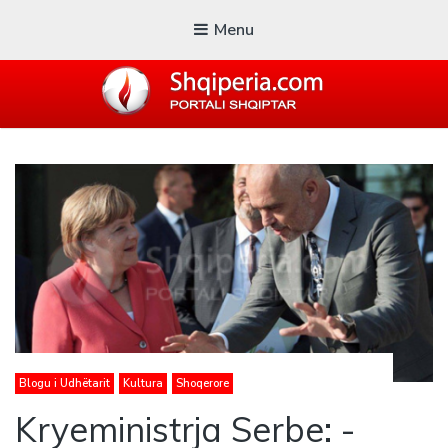
Menu
SHQIPERIA.COM
Blogu i ShqiperiaCom
Blogu i Udhëtarit
Kultura
Shoqerore
Kryeministrja Serbe: -