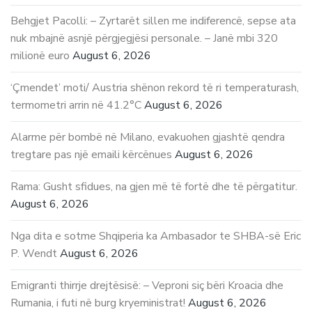
Behgjet Pacolli: – Zyrtarët sillen me indiferencë, sepse ata
nuk mbajnë asnjë përgjegjësi personale. – Janë mbi 320
milionë euro
August 6, 2026
‘Çmendet’ moti/ Austria shënon rekord të ri temperaturash,
termometri arrin në 41.2°C
August 6, 2026
Alarme për bombë në Milano, evakuohen gjashtë qendra
tregtare pas një emaili kërcënues
August 6, 2026
Rama: Gusht sfidues, na gjen më të fortë dhe të përgatitur.
August 6, 2026
Nga dita e sotme Shqiperia ka Ambasador te SHBA-së Eric
P. Wendt
August 6, 2026
Emigranti thirrje drejtësisë: – Veproni siç bëri Kroacia dhe
Rumania, i futi në burg kryeministrat!
August 6, 2026