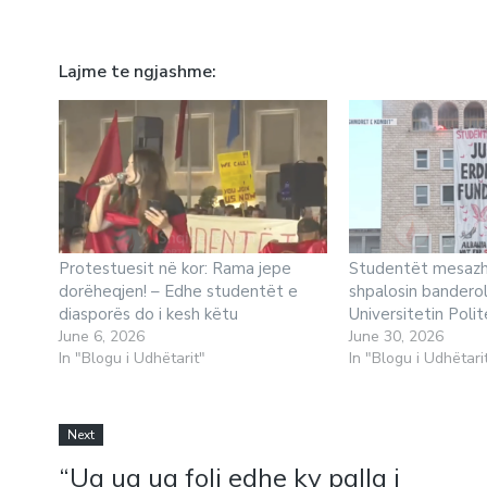
Lajme te ngjashme
Protestuesit në kor: Rama jepe
Studentët mesazh
dorëheqjen! – Edhe studentët e
shpalosin bandero
diasporës do i kesh këtu
Universitetin Polit
June 6, 2026
June 30, 2026
In "Blogu i Udhëtarit"
In "Blogu i Udhëtari
Next
“Ua ua ua foli edhe ky palla i