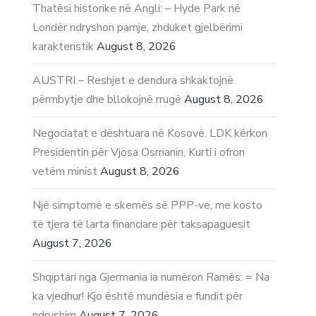
Thatësi historike në Angli: – Hyde Park në
Londër ndryshon pamje, zhduket gjelbërimi
karakteristik
August 8, 2026
AUSTRI – Reshjet e dendura shkaktojnë
përmbytje dhe bllokojnë rrugë
August 8, 2026
Negociatat e dështuara në Kosovë. LDK kërkon
Presidentin për Vjosa Osmanin, Kurti i ofron
vetëm minist
August 8, 2026
Një simptomë e skemës së PPP-ve, me kosto
të tjera të larta financiare për taksapaguesit
August 7, 2026
Shqiptari nga Gjermania ia numëron Ramës: = Na
ka vjedhur! Kjo është mundësia e fundit për
ndryshim
August 7, 2026