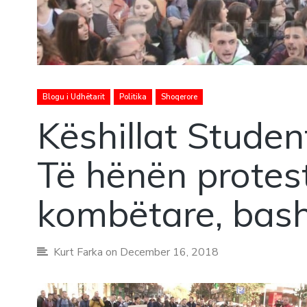
Blogu i Udhëtarit
Politika
Shoqerore
Këshillat Student
Të hënën protes
kombëtare, bash
Kurt Farka
on December 16, 2018