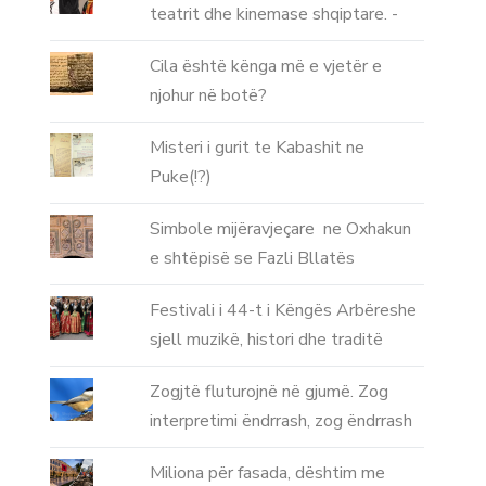
teatrit dhe kinemase shqiptare. -
Cila është kënga më e vjetër e
njohur në botë?
Misteri i gurit te Kabashit ne
Puke(!?)
Simbole mijëravjeçare ne Oxhakun
e shtëpisë se Fazli Bllatës
Festivali i 44-t i Këngës Arbëreshe
sjell muzikë, histori dhe traditë
Zogjtë fluturojnë në gjumë. Zog
interpretimi ëndrrash, zog ëndrrash
Miliona për fasada, dështim me