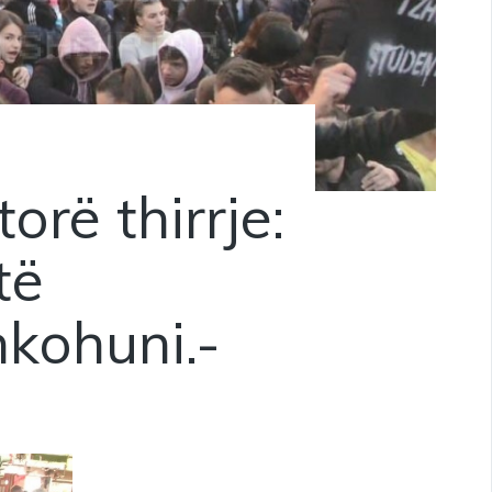
orë thirrje:
të
kohuni.-