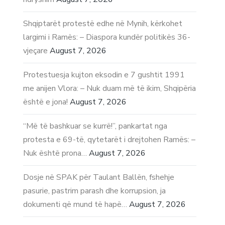
Shqiptarët protestë edhe në Mynih, kërkohet
largimi i Ramës: – Diaspora kundër politikës 36-
vjeçare
August 7, 2026
Protestuesja kujton eksodin e 7 gushtit 1991
me anijen Vlora: – Nuk duam më të ikim, Shqipëria
është e jona!
August 7, 2026
“Më të bashkuar se kurrë!”, pankartat nga
protesta e 69-të, qytetarët i drejtohen Ramës: –
Nuk është prona…
August 7, 2026
Dosje në SPAK për Taulant Ballën, fshehje
pasurie, pastrim parash dhe korrupsion, ja
dokumenti që mund të hapë…
August 7, 2026