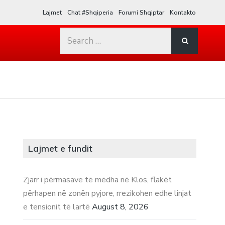
Lajmet
Chat #Shqiperia
Forumi Shqiptar
Kontakto
Search
for:
Lajmet e fundit
Zjarr i përmasave të mëdha në Klos, flakët
përhapen në zonën pyjore, rrezikohen edhe linjat
e tensionit të lartë
August 8, 2026