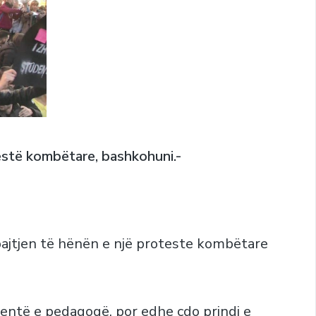
testë kombëtare, bashkohuni.-
bajtjen të hënën e një proteste kombëtare
entë e pedagogë, por edhe çdo prindi e