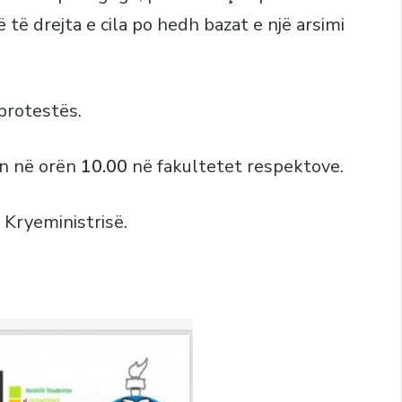
të drejta e cila po hedh bazat e një arsimi
protestës.
en në orën
10.00
në fakultetet respektove.
 Kryeministrisë.