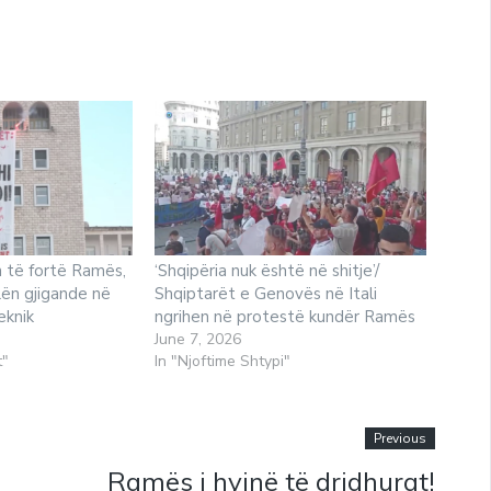
 të fortë Ramës,
‘Shqipëria nuk është në shitje’/
lën gjigande në
Shqiptarët e Genovës në Itali
eknik
ngrihen në protestë kundër Ramës
June 7, 2026
t"
In "Njoftime Shtypi"
Previous
Ramës i hyjnë të dridhurat!