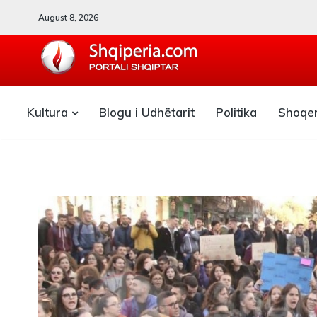
August 8, 2026
SHQIPERIA.COM
Kultura
Blogu i Udhëtarit
Politika
Shoqe
Blogu i ShqiperiaCom