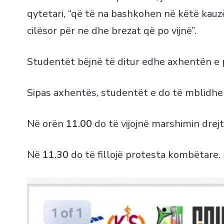
qytetari, “që të na bashkohen në këtë kauzë 
cilësor për ne dhe brezat që po vijnë”.
Studentët bëjnë të ditur edhe axhentën e 
Sipas axhentës, studentët e do të mblidh
Në orën
11.00
do të vijojnë marshimin drejt
Në
11.30
do të fillojë protesta kombëtare.