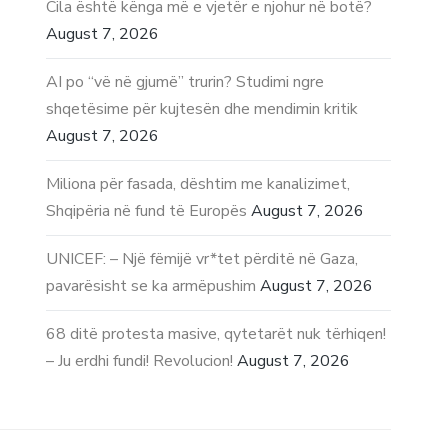
Cila është kënga më e vjetër e njohur në botë?
August 7, 2026
AI po “vë në gjumë” trurin? Studimi ngre
shqetësime për kujtesën dhe mendimin kritik
August 7, 2026
Miliona për fasada, dështim me kanalizimet,
Shqipëria në fund të Europës
August 7, 2026
UNICEF: – Një fëmijë vr*tet përditë në Gaza,
pavarësisht se ka armëpushim
August 7, 2026
68 ditë protesta masive, qytetarët nuk tërhiqen!
– Ju erdhi fundi! Revolucion!
August 7, 2026