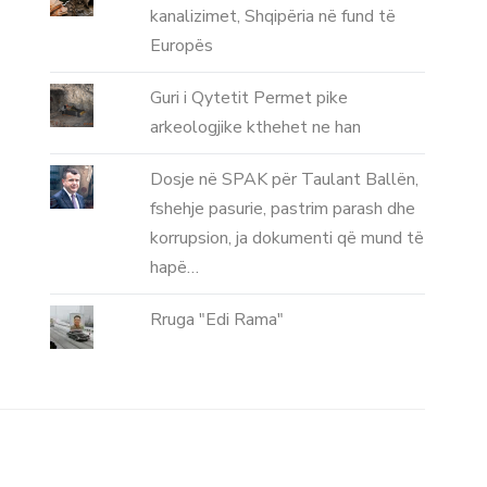
kanalizimet, Shqipëria në fund të
Europës
Guri i Qytetit Permet pike
arkeologjike kthehet ne han
Dosje në SPAK për Taulant Ballën,
fshehje pasurie, pastrim parash dhe
korrupsion, ja dokumenti që mund të
hapë…
Rruga "Edi Rama"