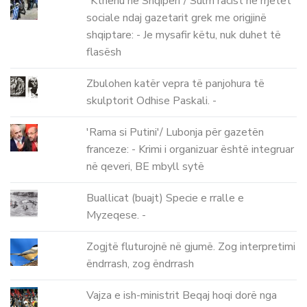
“Kthehu në Shqipëri”/ Sulm racist në rrjetet
sociale ndaj gazetarit grek me origjinë
shqiptare: - Je mysafir këtu, nuk duhet të
flasësh
Zbulohen katër vepra të panjohura të
skulptorit Odhise Paskali. -
'Rama si Putini'/ Lubonja për gazetën
franceze: - Krimi i organizuar është integruar
në qeveri, BE mbyll sytë
Buallicat (buajt) Specie e rralle e
Myzeqese. -
Zogjtë fluturojnë në gjumë. Zog interpretimi
ëndrrash, zog ëndrrash
Vajza e ish-ministrit Beqaj hoqi dorë nga