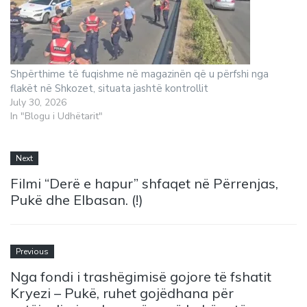
Shpërthime të fuqishme në magazinën që u përfshi nga
flakët në Shkozet, situata jashtë kontrollit
July 30, 2026
In "Blogu i Udhëtarit"
Next
Filmi “Derë e hapur” shfaqet në Përrenjas,
Pukë dhe Elbasan. (!)
Previous
Nga fondi i trashëgimisë gojore të fshatit
Kryezi – Pukë, ruhet gojëdhana për