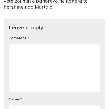
vetëizolimin e banorëve në kohëra të
hershme nga Murtaja.
Leave a reply
Comment
*
Name
*