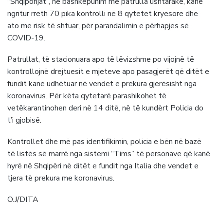
“Shqiponjat”, në bashkëpunim me patrulla ushtarake, kanë
ngritur rreth 70 pika kontrolli në 8 qytetet kryesore dhe
ato me risk të shtuar, për parandalimin e përhapjes së
COVID-19.
Patrullat, të stacionuara apo të lëvizshme po vijojnë të
kontrollojnë drejtuesit e mjeteve apo pasagjerët që ditët e
fundit kanë udhëtuar në vendet e prekura gjerësisht nga
koronavirus. Për këta qytetarë parashikohet të
vetëkarantinohen deri në 14 ditë, në të kundërt Policia do
t’i gjobisë.
Kontrollet dhe më pas identifikimin, policia e bën në bazë
të listës së marrë nga sistemi “Tims” të personave që kanë
hyrë në Shqipëri në ditët e fundit nga Italia dhe vendet e
tjera të prekura me koronavirus.
O.J/DITA