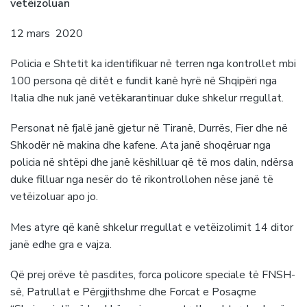
vetëizoluan
12 mars 2020
Policia e Shtetit ka identifikuar në terren nga kontrollet mbi
100 persona që ditët e fundit kanë hyrë në Shqipëri nga
Italia dhe nuk janë vetëkarantinuar duke shkelur rregullat.
Personat në fjalë janë gjetur në Tiranë, Durrës, Fier dhe në
Shkodër në makina dhe kafene. Ata janë shoqëruar nga
policia në shtëpi dhe janë këshilluar që të mos dalin, ndërsa
duke filluar nga nesër do të rikontrollohen nëse janë të
vetëizoluar apo jo.
Mes atyre që kanë shkelur rregullat e vetëizolimit 14 ditor
janë edhe gra e vajza.
Që prej orëve të pasdites, forca policore speciale të FNSH-
së, Patrullat e Përgjithshme dhe Forcat e Posaçme