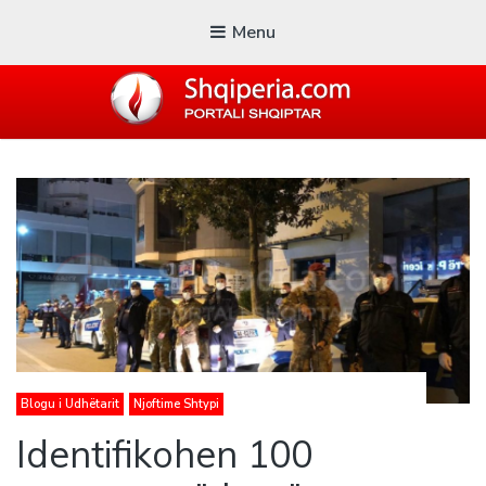
Menu
SHQIPERIA.COM
Blogu i ShqiperiaCom
Blogu i Udhëtarit
Njoftime Shtypi
Identifikohen 100