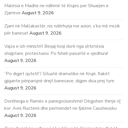
Malësia e Madhe ne ndihmë të Krujes per Shuarjen e
Zjarreve
August 9, 2026
Zjarri në Mallakastër, nis ndërhyrja me avion, s’ka më rrezik
për banesat
August 9, 2026
Vajza e ish-ministrit Beqaj hoqi dorë nga shtetësia
shqiptare, protestuesi: Po fsheh pasuritë e vjedhura!
August 9, 2026
“Po digjet qyteti!”/ Situatë dramatike në Krujë, flakët
gjigante përparojnë drejt banesave, digjen disa prej tyre
August 9, 2026
Dorëheqja e Ramës e panegociueshme! Dëgjohen thirrje n[
kor: Avni Rustemi dhe permendet ne fjalime Causheusku
August 9, 2026