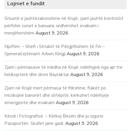
Lajmet e fundit
Situatë e jashtëzakonshme në Krujë, zjarri jashtë kontrollit
përfshin zonat e banuara, urdhërohet evakuim i
menjëhershëm
August 9, 2026
Njoftim: – Shefi i Shtabit të Përgjithshëm të FA –
Gjenerallejtënant Arben Kingji
August 9, 2026
Zjarri i përmasave të mëdha në Krujë, ndërhyjnë nga ajri tre
helikopterë dhe droni Bayraktar
August 9, 2026
Zjarri në Krujë merr përmasa të frikshme, flakët po
rrezikojnë banorët dhe shtëpitë, kërkohet ndërhyrje
emergjente dhe evakuim
August 9, 2026
Këndi i Fotografisë. – Kërkoj Besën dhe ju siguroi
Pasaportën. Skafet jane gadi.
August 9, 2026