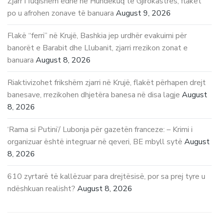
Zjarr i fuqishëm edhe në Hundëkuq të Gjirokastrës, flakët
po u afrohen zonave të banuara
August 9, 2026
Flakë “ferri” në Krujë, Bashkia jep urdhër evakuimi për
banorët e Barabit dhe Llubanit, zjarri rrezikon zonat e
banuara
August 8, 2026
Riaktivizohet frikshëm zjarri në Krujë, flakët përhapen drejt
banesave, rrezikohen dhjetëra banesa në disa lagje
August
8, 2026
‘Rama si Putini’/ Lubonja për gazetën franceze: – Krimi i
organizuar është integruar në qeveri, BE mbyll sytë
August
8, 2026
610 zyrtarë të kallëzuar para drejtësisë, por sa prej tyre u
ndëshkuan realisht?
August 8, 2026