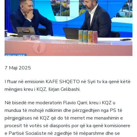
7 Maji 2025
I ftuar në emisionin KAFE SHQETO në Syri tv ka qenë këtë
mëngjes kreu i KQZ, Ilirjan Celibashi.
Në bisedë me moderatorin Flavio Qarri, kreu i KQZ u
mundua të mohojë ndikimin dhe përzgjedhjen nga PS të
përgjegjëses në KQZ që do të merret me menaxhimin e
procesit të votës së diasporës por që ka qenë komisionere
e Partisë Socialiste në zgjedhje të mëparshme dhe se