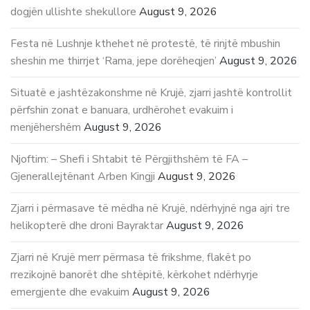
dogjën ullishte shekullore
August 9, 2026
Festa në Lushnje kthehet në protestë, të rinjtë mbushin
sheshin me thirrjet ‘Rama, jepe dorëheqjen’
August 9, 2026
Situatë e jashtëzakonshme në Krujë, zjarri jashtë kontrollit
përfshin zonat e banuara, urdhërohet evakuim i
menjëhershëm
August 9, 2026
Njoftim: – Shefi i Shtabit të Përgjithshëm të FA –
Gjenerallejtënant Arben Kingji
August 9, 2026
Zjarri i përmasave të mëdha në Krujë, ndërhyjnë nga ajri tre
helikopterë dhe droni Bayraktar
August 9, 2026
Zjarri në Krujë merr përmasa të frikshme, flakët po
rrezikojnë banorët dhe shtëpitë, kërkohet ndërhyrje
emergjente dhe evakuim
August 9, 2026