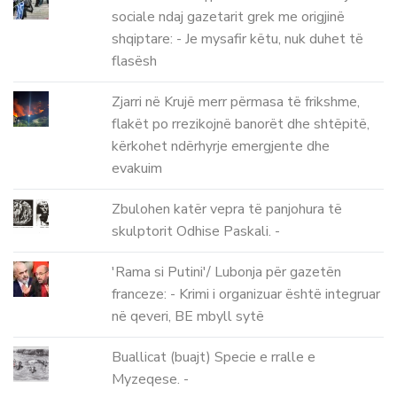
sociale ndaj gazetarit grek me origjinë
shqiptare: - Je mysafir këtu, nuk duhet të
flasësh
Zjarri në Krujë merr përmasa të frikshme,
flakët po rrezikojnë banorët dhe shtëpitë,
kërkohet ndërhyrje emergjente dhe
evakuim
Zbulohen katër vepra të panjohura të
skulptorit Odhise Paskali. -
'Rama si Putini'/ Lubonja për gazetën
franceze: - Krimi i organizuar është integruar
në qeveri, BE mbyll sytë
Buallicat (buajt) Specie e rralle e
Myzeqese. -