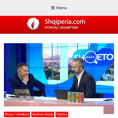
Menu
SHQIPERIA.COM
Blogu i ShqiperiaCom
Blogu i Udhëtarit
Njoftime Shtypi
Politika