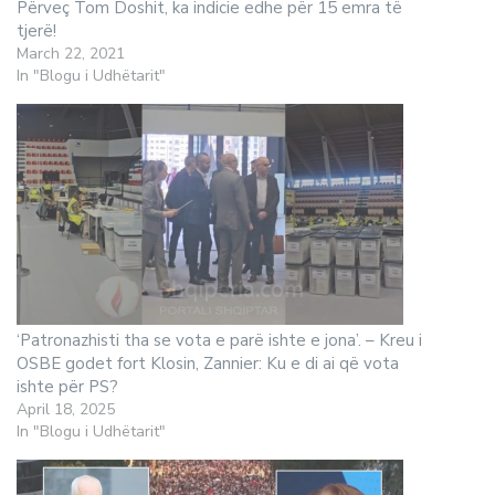
Përveç Tom Doshit, ka indicie edhe për 15 emra të
tjerë!
March 22, 2021
In "Blogu i Udhëtarit"
‘Patronazhisti tha se vota e parë ishte e jona’. – Kreu i
OSBE godet fort Klosin, Zannier: Ku e di ai që vota
ishte për PS?
April 18, 2025
In "Blogu i Udhëtarit"