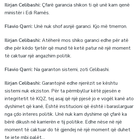
Ilirjan Celibashi:
Çfarë garancia shikon ti që unë kam qenë
ministër i Edi Ramës.
Flavio Qarri:
Unë nuk shof asnjë garanci. Kjo më tmerron.
Ilirjan Celibashi:
Atëherë mos shiko garanci edhe për atë
dhe për këdo tjetër që mund të ketë patur në një moment
të caktuar një angazhim politik.
Flavio Qarri:
Na garanton sistemi, zoti Celibashi.
Ilirjan Celibashi:
Garantojnë edhe njerëzit se kështu
sistemi nuk ekziston. Për ta përmbyllur këtë pjesën e
integritetit të KQZ, tej asaj që një pjesë jo e vogël kanë ato
dyshimet që kanë, Është institucioni që është i baraslarguar
nga çdo interes politik. Unë nuk kam dyshime që çfarë ka
bërë dikush në karrierën e tij politike. Edhe nëse në një
moment të caktuar do të gjendej në një moment që duhet
te jete mbi palët…