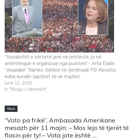
“Socialistët e vërtetë janë në protestë, jo në
antimitingun e organizuar nga pushteti”- Arta Dade
“shuplakë” Ramës: Kërkon të tjetërsojë PS! Revolta
edhe kundër zaptimit të së majtës!
June 12, 2026
In "Blogu i Udhëtarit"
Next
“Voto pa frikë”, Ambasada Amerikane
mesazh për 11 majin: – Mos lejo të tjerët të
flasin për ty! – Vota jote është …