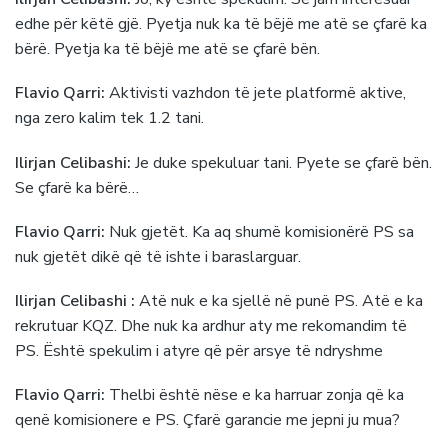
edhe për këtë gjë. Pyetja nuk ka të bëjë me atë se çfarë ka
bërë. Pyetja ka të bëjë me atë se çfarë bën.
Flavio Qarri:
Aktivisti vazhdon të jete platformë aktive,
nga zero kalim tek 1.2 tani.
Ilirjan Celibashi:
Je duke spekuluar tani. Pyete se çfarë bën.
Se çfarë ka bërë…
Flavio Qarri:
Nuk gjetët. Ka aq shumë komisionërë PS sa
nuk gjetët dikë që të ishte i baraslarguar.
Ilirjan Celibashi :
Atë nuk e ka sjellë në punë PS. Atë e ka
rekrutuar KQZ. Dhe nuk ka ardhur aty me rekomandim të
PS. Është spekulim i atyre që për arsye të ndryshme
Flavio Qarri:
Thelbi është nëse e ka harruar zonja që ka
qenë komisionere e PS. Çfarë garancie me jepni ju mua?