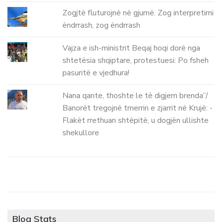
Zogjtë fluturojnë në gjumë. Zog interpretimi
ëndrrash, zog ëndrrash
Vajza e ish-ministrit Beqaj hoqi dorë nga
shtetësia shqiptare, protestuesi: Po fsheh
pasuritë e vjedhura!
Nana qante, thoshte le të digjem brenda”/
Banorët tregojnë tmerrin e zjarrit në Krujë: -
Flakët rrethuan shtëpitë, u dogjën ullishte
shekullore
Blog Stats