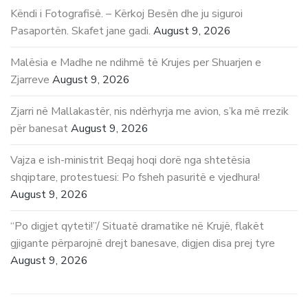
Këndi i Fotografisë. – Kërkoj Besën dhe ju siguroi
Pasaportën. Skafet jane gadi.
August 9, 2026
Malësia e Madhe ne ndihmë të Krujes per Shuarjen e
Zjarreve
August 9, 2026
Zjarri në Mallakastër, nis ndërhyrja me avion, s’ka më rrezik
për banesat
August 9, 2026
Vajza e ish-ministrit Beqaj hoqi dorë nga shtetësia
shqiptare, protestuesi: Po fsheh pasuritë e vjedhura!
August 9, 2026
“Po digjet qyteti!”/ Situatë dramatike në Krujë, flakët
gjigante përparojnë drejt banesave, digjen disa prej tyre
August 9, 2026