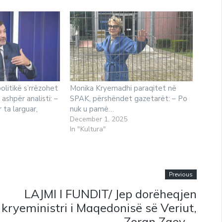
olitikë s’rrëzohet
Monika Kryemadhi paraqitet në
ashpër analisti: –
SPAK, përshëndet gazetarët: – Po
ta larguar,
nuk u pamë…
December 1, 2025
In "Kultura"
Previous
LAJMI I FUNDIT/ Jep dorëheqjen
kryeministri i Maqedonisë së Veriut,
Zoran Zaev. –