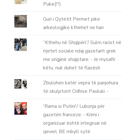
Puke(!?)
Guri i Qytetit Permet pike
arkeologjike kthehet ne han
“Kthehu në Shqipëri”/ Sulm racist në
rrjetet sociale ndaj gazetarit grek
me origjinë shqiptare: - Je mysafir
këtu, nuk duhet të flasësh
Zbulohen katër vepra të panjohura
të skulptorit Odhise Paskali. -
'Rama si Putini'/ Lubonja për
gazetën franceze: - Krimi i
organizuar është integruar në
qeveri, BE mbyll sytë