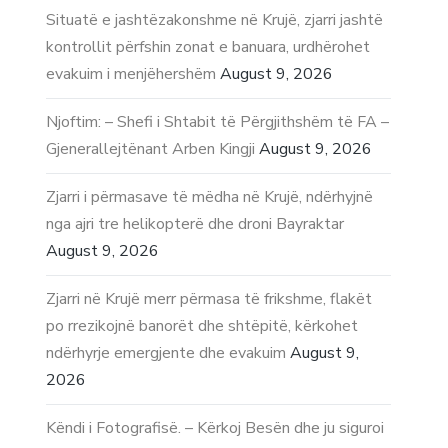
Situatë e jashtëzakonshme në Krujë, zjarri jashtë
kontrollit përfshin zonat e banuara, urdhërohet
evakuim i menjëhershëm
August 9, 2026
Njoftim: – Shefi i Shtabit të Përgjithshëm të FA –
Gjenerallejtënant Arben Kingji
August 9, 2026
Zjarri i përmasave të mëdha në Krujë, ndërhyjnë
nga ajri tre helikopterë dhe droni Bayraktar
August 9, 2026
Zjarri në Krujë merr përmasa të frikshme, flakët
po rrezikojnë banorët dhe shtëpitë, kërkohet
ndërhyrje emergjente dhe evakuim
August 9,
2026
Këndi i Fotografisë. – Kërkoj Besën dhe ju siguroi