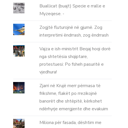
Buallicat (buajt) Specie e rralle e
Myzeqese. -
Zogjtë fluturojnë në gjumë. Zog
interpretimi ëndrrash, zog ëndrrash
Vajza e ish-ministrit Beqaj hoqi dorë
nga shtetësia shqiptare,
protestuesi: Po fsheh pasuritë e
vjedhura!
Zjarri në Krujë merr përmasa të
frikshme, flakët po rrezikojnë
banorët dhe shtëpitë, kërkohet
ndërhyrje emergjente dhe evakuim
Miliona për fasada, dështim me