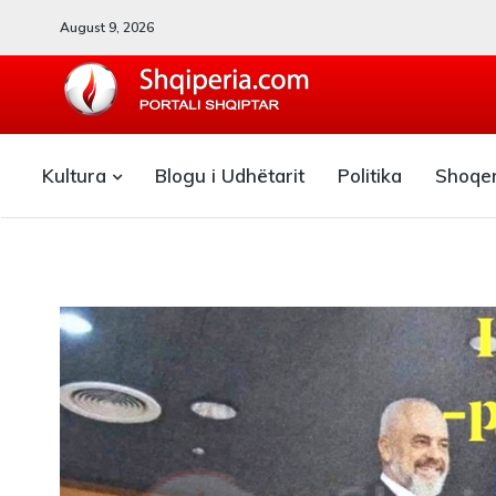
August 9, 2026
SHQIPERIA.COM
Kultura
Blogu i Udhëtarit
Politika
Shoqe
Blogu i ShqiperiaCom