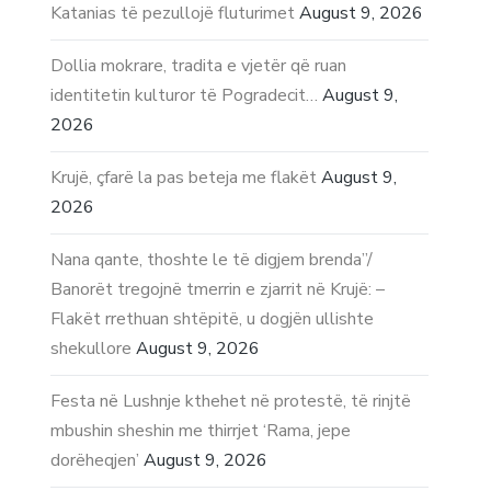
Katanias të pezullojë fluturimet
August 9, 2026
Dollia mokrare, tradita e vjetër që ruan
identitetin kulturor të Pogradecit…
August 9,
2026
Krujë, çfarë la pas beteja me flakët
August 9,
2026
Nana qante, thoshte le të digjem brenda”/
Banorët tregojnë tmerrin e zjarrit në Krujë: –
Flakët rrethuan shtëpitë, u dogjën ullishte
shekullore
August 9, 2026
Festa në Lushnje kthehet në protestë, të rinjtë
mbushin sheshin me thirrjet ‘Rama, jepe
dorëheqjen’
August 9, 2026