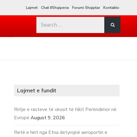
Lajmet
Chat #Shqiperia
Forumi Shqiptar
Kontakto
Search
for:
Lajmet e fundit
Rritje e rasteve të virusit të Nilit Perëndimor në
Evropë
August 9, 2026
Retë e hirit nga Etna detyrojnë aeroportin e