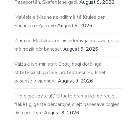
Pasaportën. Skafet jane gadi.
August 9, 2026
Malësia e Madhe ne ndihmë të Krujes per
Shuarjen e Zjarreve
August 9, 2026
Zjarri në Mallakastër, nis ndërhyrja me avion, s’ka
më rrezik për banesat
August 9, 2026
Vajza e ish-ministrit Beqaj hoqi dorë nga
shtetësia shqiptare, protestuesi: Po fsheh
pasuritë e vjedhura!
August 9, 2026
“Po digjet qyteti!”/ Situatë dramatike në Krujë,
flakët gjigante përparojnë drejt banesave, digjen
disa prej tyre
August 9, 2026