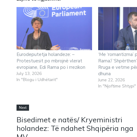
Eurodeputetja holandeze: –
‘Me ‘romantizma’ p
Protestuesit po mbrojnë vlerat
Rama’/ ‘Shpërthen’ 
evropiane, Edi Rama po i rrezikon
Rruga e vetme për 
July 13, 2026
dhuna
In "Blogu i Udhëtarit"
June 22, 2026
In "Njoftime Shtypi"
Next
Bisedimet e natës/ Kryeministri
holandez: Të ndahet Shqipëria nga
MV. –