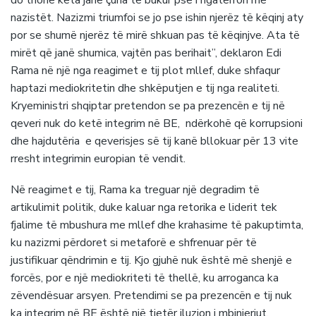
do thonë këta janë çuna të bukur pse i ngatërron me
nazistët. Nazizmi triumfoi se jo pse ishin njerëz të këqinj aty
por se shumë njerëz të mirë shkuan pas të këqinjve. Ata të
mirët që janë shumica, vajtën pas berihait”, deklaron Edi
Rama në një nga reagimet e tij plot mllef, duke shfaqur
haptazi mediokritetin dhe shkëputjen e tij nga realiteti.
Kryeministri shqiptar pretendon se pa prezencën e tij në
qeveri nuk do ketë integrim në BE, ndërkohë që korrupsioni
dhe hajdutëria e qeverisjes së tij kanë bllokuar për 13 vite
rresht integrimin europian të vendit.
Në reagimet e tij, Rama ka treguar një degradim të
artikulimit politik, duke kaluar nga retorika e liderit tek
fjalime të mbushura me mllef dhe krahasime të pakuptimta,
ku nazizmi përdoret si metaforë e shfrenuar për të
justifikuar qëndrimin e tij. Kjo gjuhë nuk është më shenjë e
forcës, por e një mediokriteti të thellë, ku arroganca ka
zëvendësuar arsyen. Pretendimi se pa prezencën e tij nuk
ka integrim në BE është një tjetër iluzion i mbinjeriut,