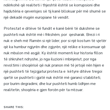
ndërkohë që realiteti i thjeshtë është se korrupsioni dhe
hajdutëria e qeverisjes së tij kanë bllokuar për më shumë se
një dekadë rrugën europiane të vendit.
Protestat e ditëve të fundit e kanë bërë të dukshme se
pushteti nuk është më i frikshëm, por qesharak. Brezi i ri
nuk e sheh më Ramën si një lider, por si një kostum të vjetër
që ka humbur ngjyrën dhe zgjyrën, një relike e konsumuar që
nuk mbulon më asgjë. Ky është momenti kur historia fillon
të shkruhet ndryshe, jo nga iluzioni i mbinjeriut, por nga
revoltimi i shoqërisë që nuk pranon më të jetojë nën hijen e
një pushteti të tejzgjatur.protesta e këtyre ditëve tregoi
qartë se pushteti i gjatë nuk është më garanci stabiliteti,
por burim degradimi, dhe kur pushteti humb lidhjen me
realitetin, shoqëria e gjen forcën për ta rrëzuar.
SHARE THIS: