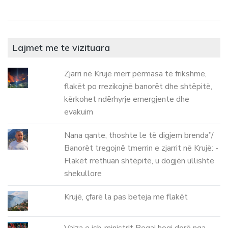
Lajmet me te vizituara
Zjarri në Krujë merr përmasa të frikshme,
flakët po rrezikojnë banorët dhe shtëpitë,
kërkohet ndërhyrje emergjente dhe
evakuim
Nana qante, thoshte le të digjem brenda”/
Banorët tregojnë tmerrin e zjarrit në Krujë: -
Flakët rrethuan shtëpitë, u dogjën ullishte
shekullore
Krujë, çfarë la pas beteja me flakët
Vajza e ish-ministrit Beqaj hoqi dorë nga