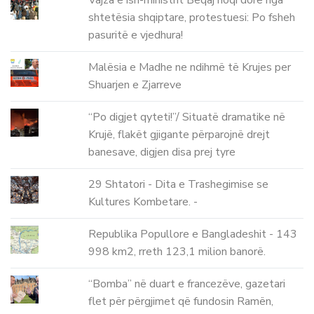
shtetësia shqiptare, protestuesi: Po fsheh
pasuritë e vjedhura!
Malësia e Madhe ne ndihmë të Krujes per
Shuarjen e Zjarreve
“Po digjet qyteti!”/ Situatë dramatike në
Krujë, flakët gjigante përparojnë drejt
banesave, digjen disa prej tyre
29 Shtatori - Dita e Trashegimise se
Kultures Kombetare. -
Republika Popullore e Bangladeshit - 143
998 km2, rreth 123,1 milion banorë.
“Bomba” në duart e francezëve, gazetari
flet për përgjimet që fundosin Ramën,