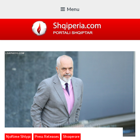
Menu
SHQIPERIA.COM
Blogu i ShqiperiaCom
Njoftime Shtypi
Press Releases
Shoqerore