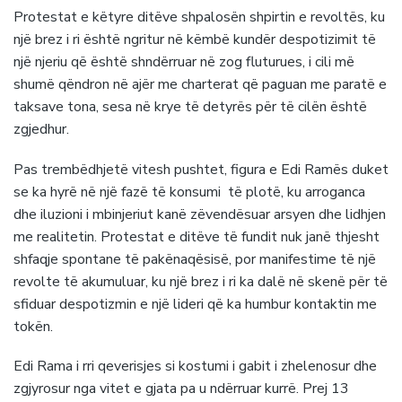
Protestat e këtyre ditëve shpalosën shpirtin e revoltës, ku
një brez i ri është ngritur në këmbë kundër despotizimit të
një njeriu që është shndërruar në zog fluturues, i cili më
shumë qëndron në ajër me charterat që paguan me paratë e
taksave tona, sesa në krye të detyrës për të cilën është
zgjedhur.
Pas trembëdhjetë vitesh pushtet, figura e Edi Ramës duket
se ka hyrë në një fazë të konsumi të plotë, ku arroganca
dhe iluzioni i mbinjeriut kanë zëvendësuar arsyen dhe lidhjen
me realitetin. Protestat e ditëve të fundit nuk janë thjesht
shfaqje spontane të pakënaqësisë, por manifestime të një
revolte të akumuluar, ku një brez i ri ka dalë në skenë për të
sfiduar despotizmin e një lideri që ka humbur kontaktin me
tokën.
Edi Rama i rri qeverisjes si kostumi i gabit i zhelenosur dhe
zgjyrosur nga vitet e gjata pa u ndërruar kurrë. Prej 13