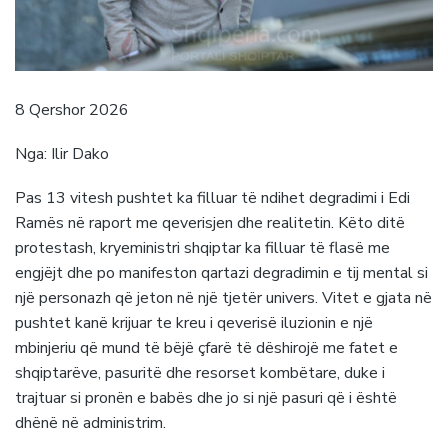
8 Qershor 2026
Nga: Ilir Dako
Pas 13 vitesh pushtet ka filluar të ndihet degradimi i Edi
Ramës në raport me qeverisjen dhe realitetin. Këto ditë
protestash, kryeministri shqiptar ka filluar të flasë me
engjëjt dhe po manifeston qartazi degradimin e tij mental si
një personazh që jeton në një tjetër univers. Vitet e gjata në
pushtet kanë krijuar te kreu i qeverisë iluzionin e një
mbinjeriu që mund të bëjë çfarë të dëshirojë me fatet e
shqiptarëve, pasuritë dhe resorset kombëtare, duke i
trajtuar si pronën e babës dhe jo si një pasuri që i është
dhënë në administrim.