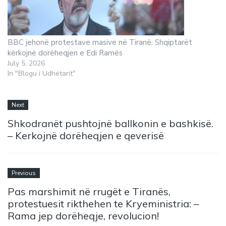
BBC jehonë protestave masive në Tiranë: Shqiptarët
kërkojnë dorëheqjen e Edi Ramës
July 5, 2026
In "Blogu i Udhëtarit"
Next
Shkodranët pushtojnë ballkonin e bashkisë.
– Kerkojnë dorëheqjen e qeverisë
Previous
Pas marshimit në rrugët e Tiranës,
protestuesit rikthehen te Kryeministria: –
Rama jep dorëheqje, revolucion!