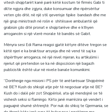
vitesh shqiptarët kanë parë këtë kostum të firmës Gabi ti
dilte ngjyra dhe zgjyra, duke konsumuar dhe ripërsëritur
veten çdo ditë, në një stil qeverisje tipike bandash dhe me
një grup ministrash në rolin e shitësave ambulantë që
grabisin çdo ditë pronat e shqiptarëve dhe e kthyen
arrogancën si një vlerë morale të bandës së Gabit.
Mënyra sesi Edi Rama reagoi gjatë këtyre ditëve tregon se
këtë njeri e ka braktisur arsyeja dhe në vend të saj ka
shpërthyer arroganca, në një nivel mjeran, ku artikulimi i
njeriut që pretendon se ka në dispozicion një bagazh
publicistik është ulur në nivele banale komunikimi.
“Dorëheqje nga misioni i PS për të anëtarësuar Shqipërinë
në BE?! Kush do shkojë atje për të negociuar atje në BE?
Kush do i dalë për zot Shqipërisë, ata që mendojnë se të
vishesh seksi si flamingo. Këto janë marrëzira që vendet i
paguajnë shumë shtrenjtë. Por nuk do shkoj te Gjermania, se