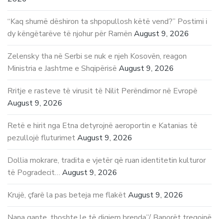
“Kaq shumë dëshiron ta shpopullosh këtë vend?” Postimi i
dy këngëtarëve të njohur për Ramën
August 9, 2026
Zelensky tha në Serbi se nuk e njeh Kosovën, reagon
Ministria e Jashtme e Shqipërisë
August 9, 2026
Rritje e rasteve të virusit të Nilit Perëndimor në Evropë
August 9, 2026
Retë e hirit nga Etna detyrojnë aeroportin e Katanias të
pezullojë fluturimet
August 9, 2026
Dollia mokrare, tradita e vjetër që ruan identitetin kulturor
të Pogradecit…
August 9, 2026
Krujë, çfarë la pas beteja me flakët
August 9, 2026
Nana qante, thoshte le të digjem brenda”/ Banorët tregojnë