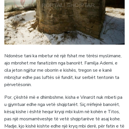
Ndonëse tani ka mbetur në një fshat me tërësi myslimane,
ajo mbrohet me fanatizëm nga banorët. Familja Ademi, e
cila jeton ngjitur me oborrin e kishës, tregon se e kanë
mbrojtur edhe pas luftës së fundit, kur serbët tentonin ta
përvetësonin.
Por, ç’është më e dhimbshme, kisha e Vinarcit nuk mbeti pa
u gjymtuar edhe nga vetë shqiptarët. Siç rrëfejnë banorët,
kësaj kishe i është hequr kryqi mbi kulm në kohën e Titos,
pas një mosmarrëveshje të vetë shqiptarëve të asaj kohe.
Madje, kjo kishë kishte edhe një kryq mbi derë, për fatin e të