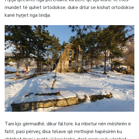
mundet të quhet ortodokse, duke ditur se kishat ortodokse
kanë hyrjet nga lindja.
Tani kjo gërmadhë, dikur faltore, ka mbetur nën mëshirën e
fatit, pasi përveç disa telave që rrethojnë hapësirën ku