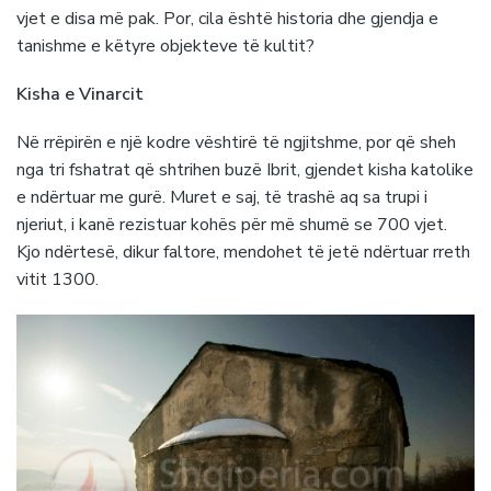
vjet e disa më pak. Por, cila është historia dhe gjendja e
tanishme e këtyre objekteve të kultit?
Kisha e Vinarcit
Në rrëpirën e një kodre vështirë të ngjitshme, por që sheh
nga tri fshatrat që shtrihen buzë Ibrit, gjendet kisha katolike
e ndërtuar me gurë. Muret e saj, të trashë aq sa trupi i
njeriut, i kanë rezistuar kohës për më shumë se 700 vjet.
Kjo ndërtesë, dikur faltore, mendohet të jetë ndërtuar rreth
vitit 1300.