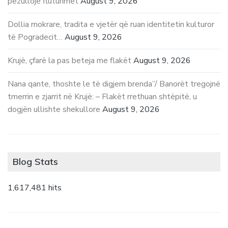
pezullojë fluturimet
August 9, 2026
Dollia mokrare, tradita e vjetër që ruan identitetin kulturor
të Pogradecit…
August 9, 2026
Krujë, çfarë la pas beteja me flakët
August 9, 2026
Nana qante, thoshte le të digjem brenda”/ Banorët tregojnë
tmerrin e zjarrit në Krujë: – Flakët rrethuan shtëpitë, u
dogjën ullishte shekullore
August 9, 2026
Blog Stats
1,617,481 hits