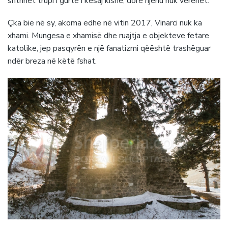
shtrihet trupi i gurtë i kësaj kishe, dorë njeriu nuk vërehet.
Çka bie në sy, akoma edhe në vitin 2017, Vinarci nuk ka
xhami. Mungesa e xhamisë dhe ruajtja e objekteve fetare
katolike, jep pasqyrën e një fanatizmi qëështë trashëguar
ndër breza në këtë fshat.