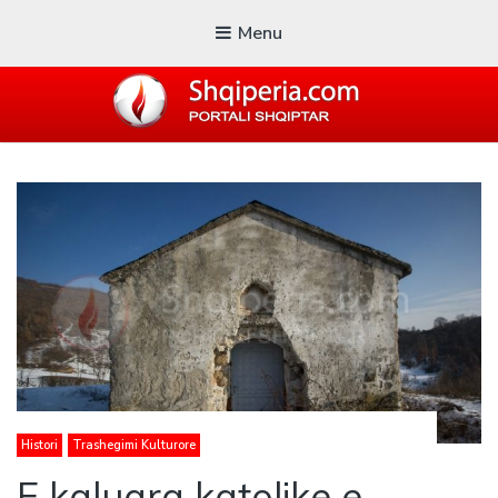
Menu
SHQIPERIA.COM
Blogu i ShqiperiaCom
Histori
Trashegimi Kulturore
E kaluara katolike e