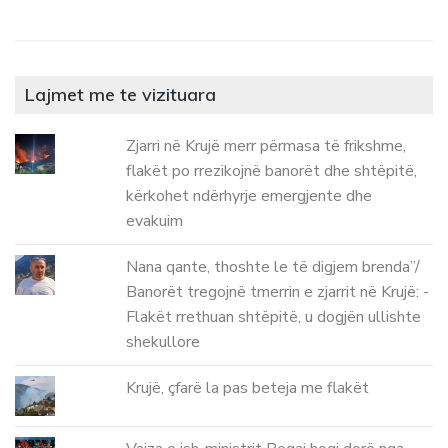
Lajmet me te vizituara
Zjarri në Krujë merr përmasa të frikshme,
flakët po rrezikojnë banorët dhe shtëpitë,
kërkohet ndërhyrje emergjente dhe
evakuim
Nana qante, thoshte le të digjem brenda”/
Banorët tregojnë tmerrin e zjarrit në Krujë: -
Flakët rrethuan shtëpitë, u dogjën ullishte
shekullore
Krujë, çfarë la pas beteja me flakët