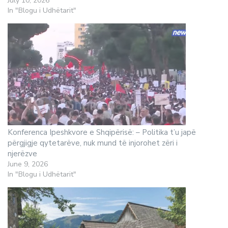
July 10, 2026
In "Blogu i Udhëtarit"
Konferenca Ipeshkvore e Shqipërisë: – Politika t’u japë
përgjigje qytetarëve, nuk mund të injorohet zëri i
njerëzve
June 9, 2026
In "Blogu i Udhëtarit"