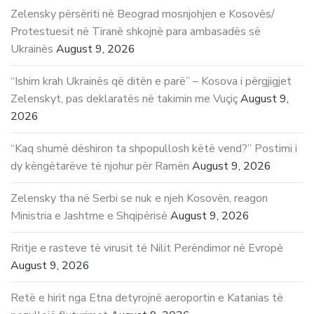
Zelensky përsëriti në Beograd mosnjohjen e Kosovës/
Protestuesit në Tiranë shkojnë para ambasadës së
Ukrainës
August 9, 2026
“Ishim krah Ukrainës që ditën e parë” – Kosova i përgjigjet
Zelenskyt, pas deklaratës në takimin me Vuçiç
August 9,
2026
“Kaq shumë dëshiron ta shpopullosh këtë vend?” Postimi i
dy këngëtarëve të njohur për Ramën
August 9, 2026
Zelensky tha në Serbi se nuk e njeh Kosovën, reagon
Ministria e Jashtme e Shqipërisë
August 9, 2026
Rritje e rasteve të virusit të Nilit Perëndimor në Evropë
August 9, 2026
Retë e hirit nga Etna detyrojnë aeroportin e Katanias të