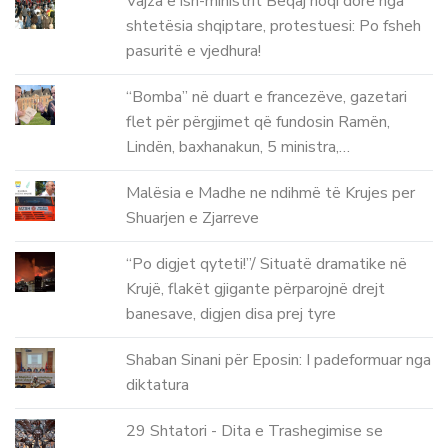
Vajza e ish-ministrit Beqaj hoqi dorë nga
shtetësia shqiptare, protestuesi: Po fsheh
pasuritë e vjedhura!
“Bomba” në duart e francezëve, gazetari
flet për përgjimet që fundosin Ramën,
Lindën, baxhanakun, 5 ministra,…
Malësia e Madhe ne ndihmë të Krujes per
Shuarjen e Zjarreve
“Po digjet qyteti!”/ Situatë dramatike në
Krujë, flakët gjigante përparojnë drejt
banesave, digjen disa prej tyre
Shaban Sinani për Eposin: I padeformuar nga
diktatura
29 Shtatori - Dita e Trashegimise se