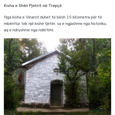
Kisha e Shën Pjetrit në Trepçë
Nga kisha e Vinarcit duhet të bësh 15 kilometra për të
mbërritur tek një kishë tjetër, sa e ngjashme nga historiku,
aq e ndryshme nga ndërtimi.