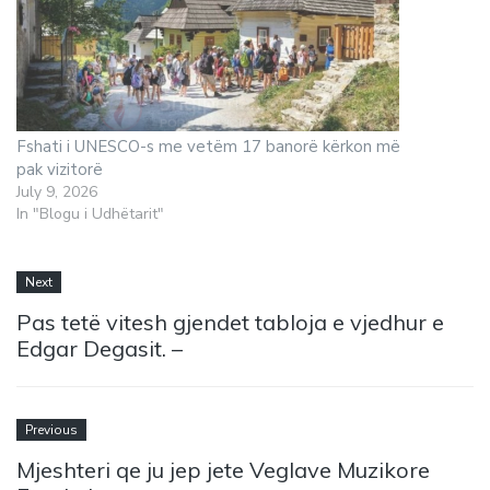
Fshati i UNESCO-s me vetëm 17 banorë kërkon më
pak vizitorë
July 9, 2026
In "Blogu i Udhëtarit"
Next
Pas tetë vitesh gjendet tabloja e vjedhur e
Edgar Degasit. –
Previous
Mjeshteri qe ju jep jete Veglave Muzikore