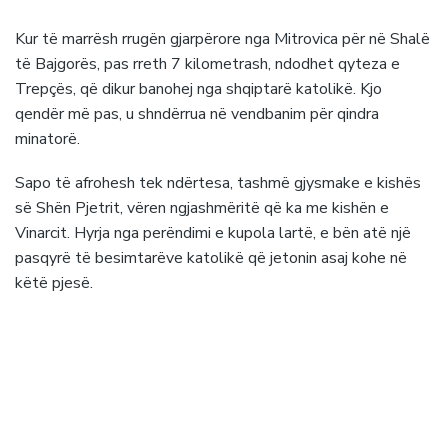
Kur të marrësh rrugën gjarpërore nga Mitrovica për në Shalë
të Bajgorës, pas rreth 7 kilometrash, ndodhet qyteza e
Trepçës, që dikur banohej nga shqiptarë katolikë. Kjo
qendër më pas, u shndërrua në vendbanim për qindra
minatorë.
Sapo të afrohesh tek ndërtesa, tashmë gjysmake e kishës
së Shën Pjetrit, vëren ngjashmëritë që ka me kishën e
Vinarcit. Hyrja nga perëndimi e kupola lartë, e bën atë një
pasqyrë të besimtarëve katolikë që jetonin asaj kohe në
këtë pjesë.