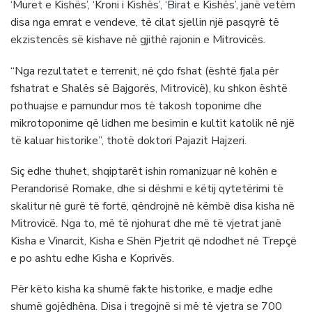
‘Muret e Kishës’, ‘Kroni i Kishës’, ‘Birat e Kishës’, janë vetëm
disa nga emrat e vendeve, të cilat sjellin një pasqyrë të
ekzistencës së kishave në gjithë rajonin e Mitrovicës.
“Nga rezultatet e terrenit, në çdo fshat (është fjala për
fshatrat e Shalës së Bajgorës, Mitrovicë), ku shkon është
pothuajse e pamundur mos të takosh toponime dhe
mikrotoponime që lidhen me besimin e kultit katolik në një
të kaluar historike”, thotë doktori Pajazit Hajzeri.
Siç edhe thuhet, shqiptarët ishin romanizuar në kohën e
Perandorisë Romake, dhe si dëshmi e këtij qytetërimi të
skalitur në gurë të fortë, qëndrojnë në këmbë disa kisha në
Mitrovicë. Nga to, më të njohurat dhe më të vjetrat janë
Kisha e Vinarcit, Kisha e Shën Pjetrit që ndodhet në Trepçë
e po ashtu edhe Kisha e Koprivës.
Për këto kisha ka shumë fakte historike, e madje edhe
shumë gojëdhëna. Disa i tregojnë si më të vjetra se 700