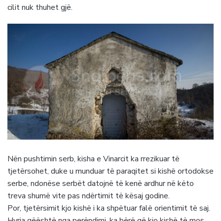
cilit nuk thuhet gjë.
Nën pushtimin serb, kisha e Vinarcit ka rrezikuar të
tjetërsohet, duke u munduar të paraqitet si kishë ortodokse
serbe, ndonëse serbët datojnë të kenë ardhur në këto
treva shumë vite pas ndërtimit të kësaj godine.
Por, tjetërsimit kjo kishë i ka shpëtuar falë orientimit të saj.
Hyrja qëështë nga perëndimi, ka bërë që kjo kishë të mos