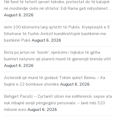
Në fund të tetorit qeveri teknike, protestat do të kalojnë
në mosbindje civile në shtator, Edi Rama gati ndryshimet…
August 6, 2026
Jemi 100 kilometra larg qytetit të Pukës. Kryepleqtë e 9
fshatrave të Fushë-Arrëzit kundërshtojnë bashkimin me
bashkinë Pukë
August 6, 2026
Bota po jeton në “borxh”, njerëzimi i tejkaloi të gjitha
burimet natyrore që planeti mund të gjenerojë brenda vitit
August 6, 2026
Asteroidi që mund të godasë Tokën quhet Bennu. – Ka
fuqinë e 22 bombave atomike
August 6, 2026
Behgjet Pacolli: – Zyrtarët sillen me indiferencë, sepse ata
nuk mbajnë asnjë përgjegjësi personale. – Janë mbi 320
milionë euro
August 6, 2026