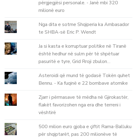
përgjegjësi personale. - Janë mbi 320
milionë euro
Nga dita e sotme Shqiperia ka Ambasador
te SHBA-së Eric P. Wendt
Ja si kasta e korruptuar politike në Tiranë
është hedhur në sulm për të shpëtuar
pasuritë e tyre, Grid Rroji zbulon…
Asteroidi që mund të godasë Tokën quhet
Bennu. - Ka fuqinë e 22 bombave atomike
Zjarr i përmasave të mëdha në Gjirokastër,
flakët favorizohen nga era dhe terreni i
vështirë
500 milion euro gjoba e çiftit Rama-Balluku
për shqiptarët, pas 200 milionëve të