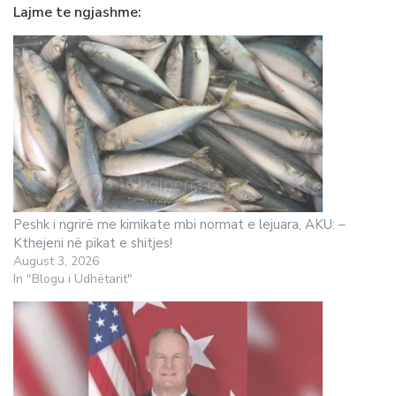
Lajme te ngjashme
Peshk i ngrirë me kimikate mbi normat e lejuara, AKU: –
Kthejeni në pikat e shitjes!
August 3, 2026
In "Blogu i Udhëtarit"