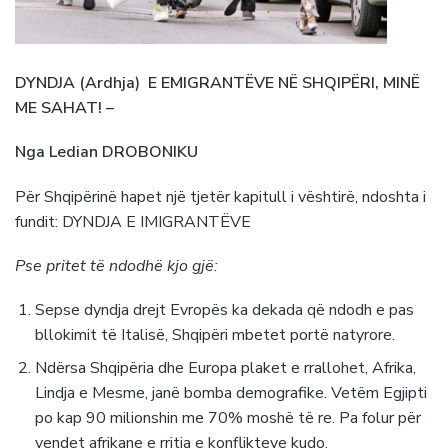
DYNDJA (Ardhja) E EMIGRANTËVE NË SHQIPËRI, MINË
ME SAHAT! –
Nga Ledian DROBONIKU
Për Shqipërinë hapet një tjetër kapitull i vështirë, ndoshta i
fundit: DYNDJA E IMIGRANTËVE
Pse pritet të ndodhë kjo gjë:
Sepse dyndja drejt Evropës ka dekada që ndodh e pas
bllokimit të Italisë, Shqipëri mbetet portë natyrore.
Ndërsa Shqipëria dhe Europa plaket e rrallohet, Afrika,
Lindja e Mesme, janë bomba demografike. Vetëm Egjipti
po kap 90 milionshin me 70% moshë të re. Pa folur për
vendet afrikane e rritja e konflikteve kudo.