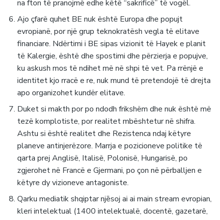
na fton të pranojmë edhe këtë “sakrificë” të vogël.
Ajo çfarë quhet BE nuk është Europa dhe popujt
evropianë, por një grup teknokratësh vegla të elitave
financiare. Ndërtimi i BE sipas vizionit të Hayek e planit
të Kalergie, është dhe spostimi dhe përzierja e popujve,
ku askush mos të ndihet më në shpi të vet. Pa rrënjë e
identitet kjo rracë e re, nuk mund të pretendojë të drejta
apo organizohet kundër elitave.
Duket si makth por po ndodh frikshëm dhe nuk është më
tezë komplotiste, por realitet mbështetur në shifra.
Ashtu si është realitet dhe Rezistenca ndaj këtyre
planeve antinjerëzore. Marrja e pozicioneve politike të
qarta prej Anglisë, Italisë, Polonisë, Hungarisë, po
zgjerohet në Francë e Gjermani, po çon në përballjen e
këtyre dy vizioneve antagoniste.
Qarku mediatik shqiptar njēsoj ai ai main stream evropian,
kleri intelektual (1400 intelektualë, docentë, gazetarë,