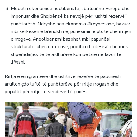
Modeli i ekonomisë neoliberiste, zbatuar në Europë dhe
imponuar dhe Shqipërisë ka nevojë për “ushtri rezervë”
punëtorësh. Ndryshe nga ekonomia #keynesiane, bazuar
mbi kërkesën e brendshme, punësimin e plotë dhe rritjen
e rrogave, #neoliberizmi bazohet mbi papunësi
strukturale, uljen e rrogave, prodhimit, cilësisë dhe mos-
shpërndarjes të të ardhurave kombëtare në favor të
1%shi.
Rritja e emigrantëve dhe ushtrive rezervë të papunësh
anullon çdo luftë të punëtorëve për rritje rrogash dhe
popullit për rritje të vendeve të punës.