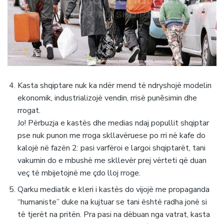
Kasta shqiptare nuk ka ndër mend të ndryshojë modelin
ekonomik, industrializojë vendin, rrisë punēsimin dhe
rrogat.
Jo! Përbuzja e kastës dhe medias ndaj popullit shqiptar
pse nuk punon me rroga skllavëruese po rri në kafe do
kalojë në fazën 2: pasi varfëroi e largoi shqiptarët, tani
vakumin do e mbushë me skllevër prej vërteti që duan
veç të mbijetojnë me çdo lloj rroge.
Qarku mediatik e kleri i kastës do vijojë me propaganda
“humaniste” duke na kujtuar se tani është radha jonë si
të tjerët na pritën. Pra pasi na dëbuan nga vatrat, kasta