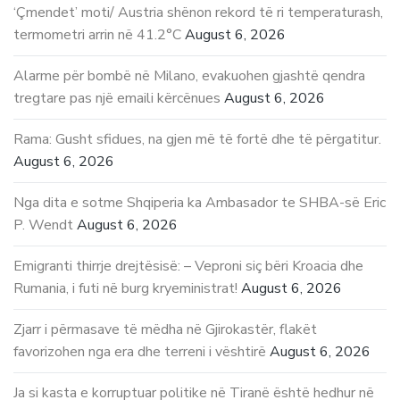
‘Çmendet’ moti/ Austria shënon rekord të ri temperaturash,
termometri arrin në 41.2°C
August 6, 2026
Alarme për bombë në Milano, evakuohen gjashtë qendra
tregtare pas një emaili kërcënues
August 6, 2026
Rama: Gusht sfidues, na gjen më të fortë dhe të përgatitur.
August 6, 2026
Nga dita e sotme Shqiperia ka Ambasador te SHBA-së Eric
P. Wendt
August 6, 2026
Emigranti thirrje drejtësisë: – Veproni siç bëri Kroacia dhe
Rumania, i futi në burg kryeministrat!
August 6, 2026
Zjarr i përmasave të mëdha në Gjirokastër, flakët
favorizohen nga era dhe terreni i vështirë
August 6, 2026
Ja si kasta e korruptuar politike në Tiranë është hedhur në