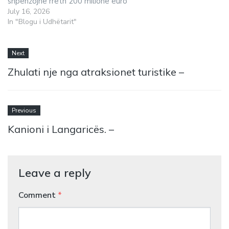
shpenzojnë rreth 200 milionë euro
July 16, 2026
In "Blogu i Udhëtarit"
Next
Zhulati nje nga atraksionet turistike –
Previous
Kanioni i Langaricës. –
Leave a reply
Comment
*