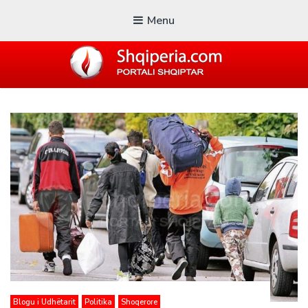
Menu
SHQIPERIA.COM
Blogu i ShqiperiaCom
Blogu i Udhëtarit
Politika
Shoqerore