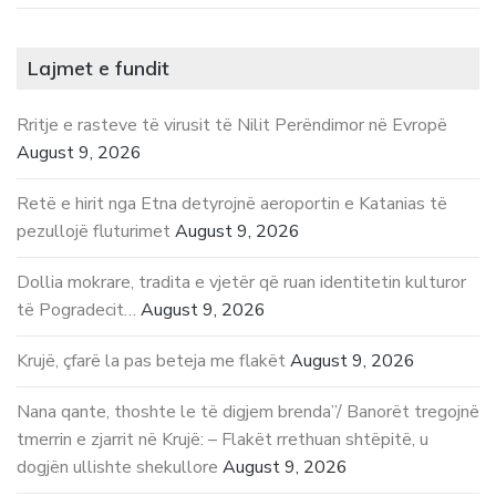
Lajmet e fundit
Rritje e rasteve të virusit të Nilit Perëndimor në Evropë
August 9, 2026
Retë e hirit nga Etna detyrojnë aeroportin e Katanias të
pezullojë fluturimet
August 9, 2026
Dollia mokrare, tradita e vjetër që ruan identitetin kulturor
të Pogradecit…
August 9, 2026
Krujë, çfarë la pas beteja me flakët
August 9, 2026
Nana qante, thoshte le të digjem brenda”/ Banorët tregojnë
tmerrin e zjarrit në Krujë: – Flakët rrethuan shtëpitë, u
dogjën ullishte shekullore
August 9, 2026