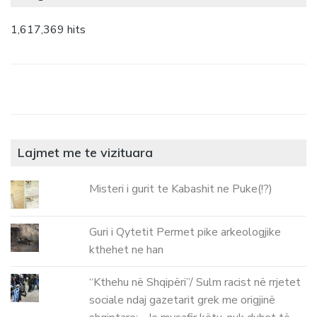
1,617,369 hits
Lajmet me te vizituara
Misteri i gurit te Kabashit ne Puke(!?)
Guri i Qytetit Permet pike arkeologjike
kthehet ne han
“Kthehu në Shqipëri”/ Sulm racist në rrjetet
sociale ndaj gazetarit grek me origjinë