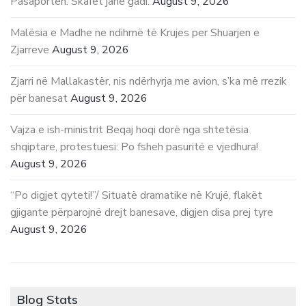
Pasaportën. Skafet jane gadi.
August 9, 2026
Malësia e Madhe ne ndihmë të Krujes per Shuarjen e
Zjarreve
August 9, 2026
Zjarri në Mallakastër, nis ndërhyrja me avion, s’ka më rrezik
për banesat
August 9, 2026
Vajza e ish-ministrit Beqaj hoqi dorë nga shtetësia
shqiptare, protestuesi: Po fsheh pasuritë e vjedhura!
August 9, 2026
“Po digjet qyteti!”/ Situatë dramatike në Krujë, flakët
gjigante përparojnë drejt banesave, digjen disa prej tyre
August 9, 2026
Blog Stats