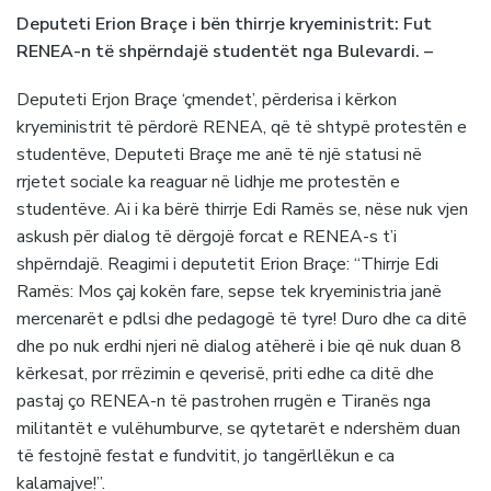
Deputeti Erion Braçe i bën thirrje kryeministrit: Fut
RENEA-n të shpërndajë studentët nga Bulevardi. –
Deputeti Erjon Braçe ‘çmendet’, përderisa i kërkon
kryeministrit të përdorë RENEA, që të shtypë protestën e
studentëve, Deputeti Braçe me anë të një statusi në
rrjetet sociale ka reaguar në lidhje me protestën e
studentëve. Ai i ka bërë thirrje Edi Ramës se, nëse nuk vjen
askush për dialog të dërgojë forcat e RENEA-s t’i
shpërndajë. Reagimi i deputetit Erion Braçe: “Thirrje Edi
Ramës: Mos çaj kokën fare, sepse tek kryeministria janë
mercenarët e pdlsi dhe pedagogë të tyre! Duro dhe ca ditë
dhe po nuk erdhi njeri në dialog atëherë i bie që nuk duan 8
kërkesat, por rrëzimin e qeverisë, priti edhe ca ditë dhe
pastaj ço RENEA-n të pastrohen rrugën e Tiranës nga
militantët e vulëhumburve, se qytetarët e ndershëm duan
të festojnë festat e fundvitit, jo tangërllëkun e ca
kalamajve!”.