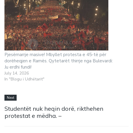
Pjesëmarrje masive! Mbyllet protesta e 45-të për
dorëheqjen e Ramës. Qytetarët thirrje nga Bulevardi:
Ju erdhi fundi!
July 14, 2026
In "Blogu i Udhëtarit"
Next
Studentët nuk heqin dorë, rikthehen
protestat e mëdha. –