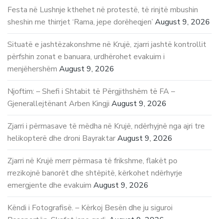
Festa në Lushnje kthehet në protestë, të rinjtë mbushin
sheshin me thirrjet ‘Rama, jepe dorëheqjen’
August 9, 2026
Situatë e jashtëzakonshme në Krujë, zjarri jashtë kontrollit
përfshin zonat e banuara, urdhërohet evakuim i
menjëhershëm
August 9, 2026
Njoftim: – Shefi i Shtabit të Përgjithshëm të FA –
Gjenerallejtënant Arben Kingji
August 9, 2026
Zjarri i përmasave të mëdha në Krujë, ndërhyjnë nga ajri tre
helikopterë dhe droni Bayraktar
August 9, 2026
Zjarri në Krujë merr përmasa të frikshme, flakët po
rrezikojnë banorët dhe shtëpitë, kërkohet ndërhyrje
emergjente dhe evakuim
August 9, 2026
Këndi i Fotografisë. – Kërkoj Besën dhe ju siguroi