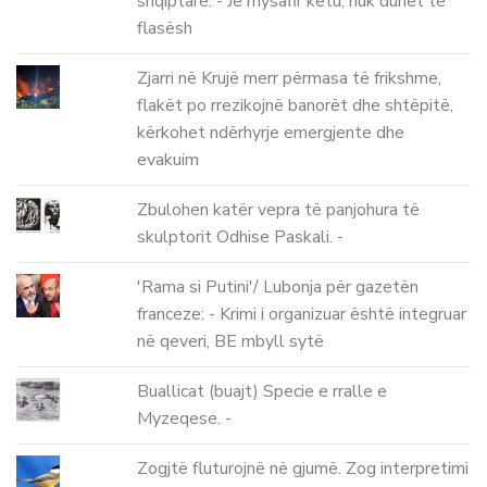
shqiptare: - Je mysafir këtu, nuk duhet të
flasësh
Zjarri në Krujë merr përmasa të frikshme,
flakët po rrezikojnë banorët dhe shtëpitë,
kërkohet ndërhyrje emergjente dhe
evakuim
Zbulohen katër vepra të panjohura të
skulptorit Odhise Paskali. -
'Rama si Putini'/ Lubonja për gazetën
franceze: - Krimi i organizuar është integruar
në qeveri, BE mbyll sytë
Buallicat (buajt) Specie e rralle e
Myzeqese. -
Zogjtë fluturojnë në gjumë. Zog interpretimi