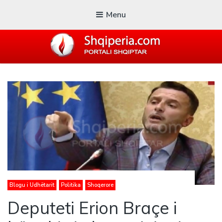
Menu
SHQIPERIA.COM
Blogu i ShqiperiaCom
Blogu i Udhëtarit
Politika
Shoqerore
Deputeti Erion Braçe i