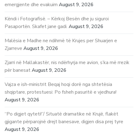
emergjente dhe evakuim
August 9, 2026
Këndi i Fotografisë. – Kërkoj Besën dhe ju siguroi
Pasaportën. Skafet jane gadi.
August 9, 2026
Malësia e Madhe ne ndihmë të Krujes per Shuarjen e
Zjarreve
August 9, 2026
Zjarri në Mallakastër, nis ndërhyrja me avion, s’ka më rrezik
për banesat
August 9, 2026
Vajza e ish-ministrit Beqaj hoqi dorë nga shtetësia
shqiptare, protestuesi: Po fsheh pasuritë e vjedhura!
August 9, 2026
“Po digjet qyteti!”/ Situatë dramatike në Krujë, flakët
gjigante përparojnë drejt banesave, digjen disa prej tyre
August 9, 2026