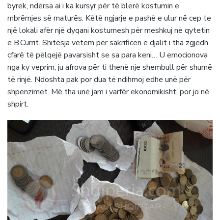
byrek, ndërsa ai i ka kursyr për të blerë kostumin e
mbrëmjes së maturës. Këtë ngjarje e pashë e ulur në cep te
një lokali afër një dyqani kostumesh për meshkuj në qytetin
e B.Currit. Shitësja vetem për sakrificen e djalit i tha zgjedh
cfarë të pëlqejë pavarsisht se sa para keni… U emocionova
nga ky veprim, ju afrova për ti thenë nje shembull për shumë
të rinjë. Ndoshta pak por dua të ndihmoj edhe unë për
shpenzimet. Më tha unë jam i varfër ekonomikisht, por jo në
shpirt.