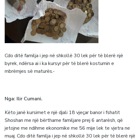
Cdo ditë familja i jep në shkollë 30 lek për të blerë një
byrek, ndërsa ai i ka kursyr për të blerë kostumin e
mbrëmjes së maturës.-
Nga: Ilir Cumani.
Këto janë kursimet e një djali 18 vjeçar banor i fshatit
Shoshan me një bërthame familjare prej 6 antarësh, që
jetojne me ndihme ekonomike me 56 mije lek te vjetra ne
muaj. Cdo ditë familja i jep në shkollë 30 lek për të blerë një