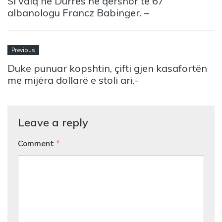
Si vdiq në Durrës në qershor të 67
albanologu Francz Babinger. –
Previous
Duke punuar kopshtin, çifti gjen kasafortën
me mijëra dollarë e stoli ari.-
Leave a reply
Comment
*