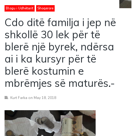
Blogu i Udhëtarit
Shoqerore
Cdo ditë familja i jep në
shkollë 30 lek për të
blerë një byrek, ndërsa
ai i ka kursyr për të
blerë kostumin e
mbrëmjes së maturës.-
Kurt Farka
on May 18, 2018