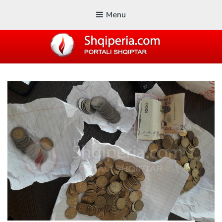
Menu
SHQIPERIA.COM
Blogu i ShqiperiaCom