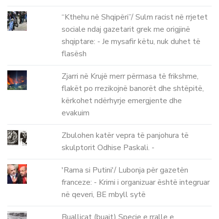
“Kthehu në Shqipëri”/ Sulm racist në rrjetet
sociale ndaj gazetarit grek me origjinë
shqiptare: - Je mysafir këtu, nuk duhet të
flasësh
Zjarri në Krujë merr përmasa të frikshme,
flakët po rrezikojnë banorët dhe shtëpitë,
kërkohet ndërhyrje emergjente dhe
evakuim
Zbulohen katër vepra të panjohura të
skulptorit Odhise Paskali. -
'Rama si Putini'/ Lubonja për gazetën
franceze: - Krimi i organizuar është integruar
në qeveri, BE mbyll sytë
Buallicat (buajt) Specie e rralle e