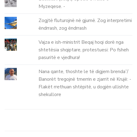
Myzeqese. -
Zogjtë fluturojnë në gjumë. Zog interpretimi
ëndrrash, zog ëndrrash
Vajza e ish-ministrit Beqaj hoqi dorë nga
shtetësia shqiptare, protestuesi: Po fsheh
pasuritë e vjedhura!
Nana qante, thoshte le të digjem brenda”/
Banorët tregojnë tmerrin e zjarrit në Krujë: -
Flakët rrethuan shtëpitë, u dogjën ullishte
shekullore