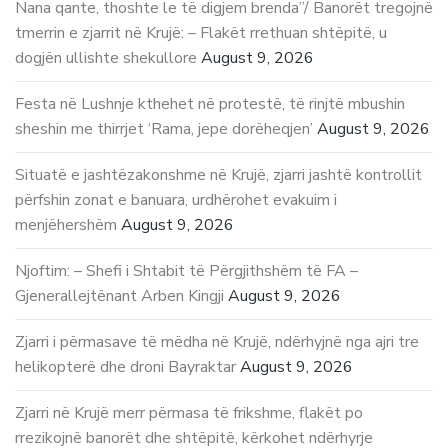
Nana qante, thoshte le të digjem brenda”/ Banorët tregojnë
tmerrin e zjarrit në Krujë: – Flakët rrethuan shtëpitë, u
dogjën ullishte shekullore
August 9, 2026
Festa në Lushnje kthehet në protestë, të rinjtë mbushin
sheshin me thirrjet ‘Rama, jepe dorëheqjen’
August 9, 2026
Situatë e jashtëzakonshme në Krujë, zjarri jashtë kontrollit
përfshin zonat e banuara, urdhërohet evakuim i
menjëhershëm
August 9, 2026
Njoftim: – Shefi i Shtabit të Përgjithshëm të FA –
Gjenerallejtënant Arben Kingji
August 9, 2026
Zjarri i përmasave të mëdha në Krujë, ndërhyjnë nga ajri tre
helikopterë dhe droni Bayraktar
August 9, 2026
Zjarri në Krujë merr përmasa të frikshme, flakët po
rrezikojnë banorët dhe shtëpitë, kërkohet ndërhyrje