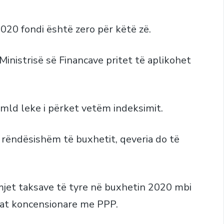
020 fondi është zero për këtë zë.
inistrisë së Financave pritet të aplikohet
 mld leke i përket vetëm indeksimit.
 rëndësishëm të buxhetit, qeveria do të
jet taksave të tyre në buxhetin 2020 mbi
atat koncensionare me PPP.