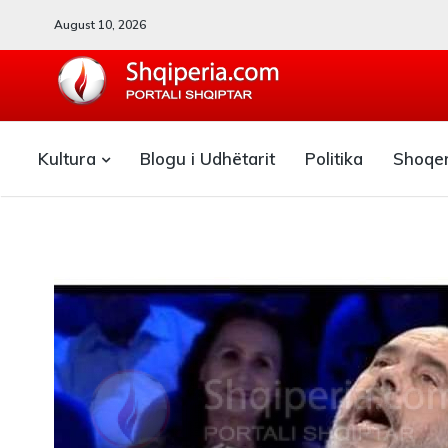
August 10, 2026
SHQIPERIA.COM
Kultura
Blogu i Udhëtarit
Politika
Shoqe
Blogu i ShqiperiaCom