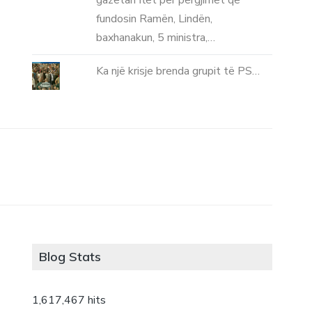
gazetari flet për përgjimet që
fundosin Ramën, Lindën,
baxhanakun, 5 ministra,…
Ka një krisje brenda grupit të PS…
Blog Stats
1,617,467 hits