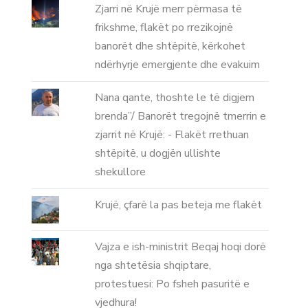
Zjarri në Krujë merr përmasa të
frikshme, flakët po rrezikojnë
banorët dhe shtëpitë, kërkohet
ndërhyrje emergjente dhe evakuim
Nana qante, thoshte le të digjem
brenda”/ Banorët tregojnë tmerrin e
zjarrit në Krujë: - Flakët rrethuan
shtëpitë, u dogjën ullishte
shekullore
Krujë, çfarë la pas beteja me flakët
Vajza e ish-ministrit Beqaj hoqi dorë
nga shtetësia shqiptare,
protestuesi: Po fsheh pasuritë e
vjedhura!