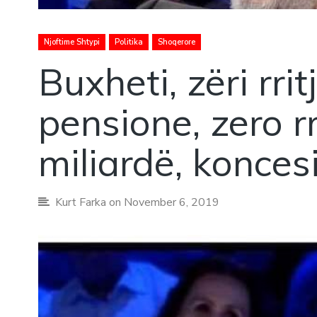
Njoftime Shtypi
Politika
Shoqerore
Buxheti, zëri rri
pensione, zero rr
miliardë, konces
Kurt Farka
on November 6, 2019