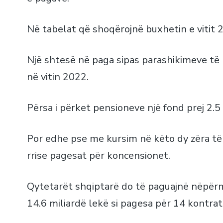
Në tabelat që shoqërojnë buxhetin e vitit 2
Një shtesë në paga sipas parashikimeve të M
në vitin 2022.
Përsa i përket pensioneve një fond prej 2.5
Por edhe pse me kursim në këto dy zëra të
rrise pagesat për koncensionet.
Qytetarët shqiptarë do të paguajnë nëpërm
14.6 miliardë lekë si pagesa për 14 kontr