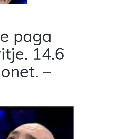
tje paga
itje. 14.6
ionet. –