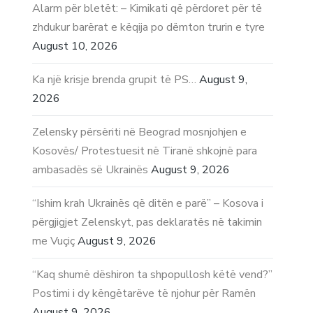
Alarm për bletët: – Kimikati që përdoret për të
zhdukur barërat e këqija po dëmton trurin e tyre
August 10, 2026
Ka një krisje brenda grupit të PS…
August 9,
2026
Zelensky përsëriti në Beograd mosnjohjen e
Kosovës/ Protestuesit në Tiranë shkojnë para
ambasadës së Ukrainës
August 9, 2026
“Ishim krah Ukrainës që ditën e parë” – Kosova i
përgjigjet Zelenskyt, pas deklaratës në takimin
me Vuçiç
August 9, 2026
“Kaq shumë dëshiron ta shpopullosh këtë vend?”
Postimi i dy këngëtarëve të njohur për Ramën
August 9, 2026