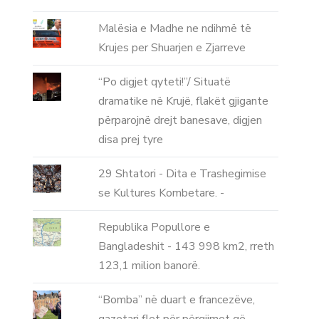
Malësia e Madhe ne ndihmë të
Krujes per Shuarjen e Zjarreve
“Po digjet qyteti!”/ Situatë
dramatike në Krujë, flakët gjigante
përparojnë drejt banesave, digjen
disa prej tyre
29 Shtatori - Dita e Trashegimise
se Kultures Kombetare. -
Republika Popullore e
Bangladeshit - 143 998 km2, rreth
123,1 milion banorë.
“Bomba” në duart e francezëve,