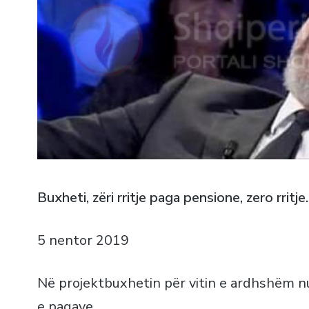
Buxheti, zëri rritje paga pensione, zero rritj
5 nentor 2019
Në projektbuxhetin për vitin e ardhshëm nu
e pagave.