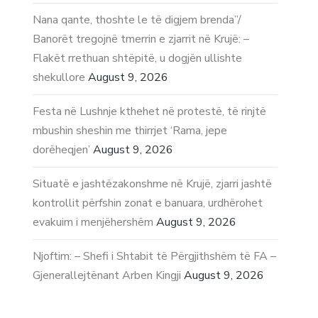
Nana qante, thoshte le të digjem brenda”/
Banorët tregojnë tmerrin e zjarrit në Krujë: –
Flakët rrethuan shtëpitë, u dogjën ullishte
shekullore
August 9, 2026
Festa në Lushnje kthehet në protestë, të rinjtë
mbushin sheshin me thirrjet ‘Rama, jepe
dorëheqjen’
August 9, 2026
Situatë e jashtëzakonshme në Krujë, zjarri jashtë
kontrollit përfshin zonat e banuara, urdhërohet
evakuim i menjëhershëm
August 9, 2026
Njoftim: – Shefi i Shtabit të Përgjithshëm të FA –
Gjenerallejtënant Arben Kingji
August 9, 2026