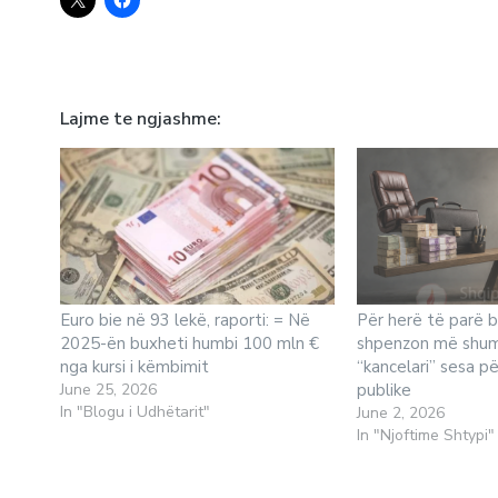
Lajme te ngjashme
Euro bie në 93 lekë, raporti: = Në
Për herë të parë 
2025-ën buxheti humbi 100 mln €
shpenzon më shum
nga kursi i këmbimit
“kancelari” sesa p
June 25, 2026
publike
In "Blogu i Udhëtarit"
June 2, 2026
In "Njoftime Shtypi"