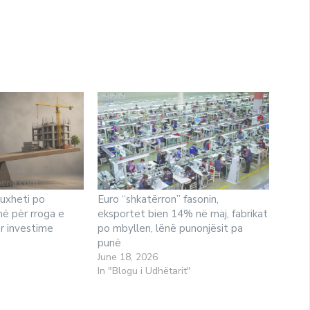
buxheti po
Euro “shkatërron” fasonin,
ë për rroga e
eksportet bien 14% në maj, fabrikat
ër investime
po mbyllen, lënë punonjësit pa
punë
June 18, 2026
In "Blogu i Udhëtarit"