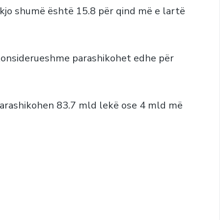
 kjo shumë është 15.8 për qind më e lartë
e konsiderueshme parashikohet edhe për
parashikohen 83.7 mld lekë ose 4 mld më