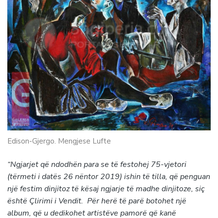
Edison-Gjergo. Mengjese Lufte
“Ngjarjet që ndodhën para se të festohej 75-vjetori
(tërmeti i datës 26 nëntor 2019) ishin të tilla, që penguan
një festim dinjitoz të kësaj ngjarje të madhe dinjitoze, siç
është Çlirimi i Vendit. Për herë të parë botohet një
album, që u dedikohet artistëve pamorë që kanë