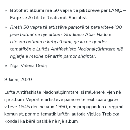
Botohet albumi me 50 vepra të piktorëve për LANÇ. –
Faqe te Artit te Realizmit Socialist
Rreth 50 vepra të artistëve pamorë të para viteve ’90
janë botuar në një album. Studiuesi Abaz Hado e
cilëson botimin e këtij albumi, që ka në qendër
tematikën e Luftës Antifashiste Nacionalçlirimtare një
ngjarje e madhe për artin pamor shqiptar.
Nga:
Valeria Dedaj
9 Janar, 2020
Lufta Antifashiste Nacionalçlirimtare, si rrallëherë, vjen në
një album. Veprat e artistëve pamorë të realizuara gjatë
viteve 1945 deri në vitin 1990, nën propagandën e regjimit
komunist, por me tematik luftën, autorja Vjollca Trebicka
Konda i ka bërë bashkë në një album.