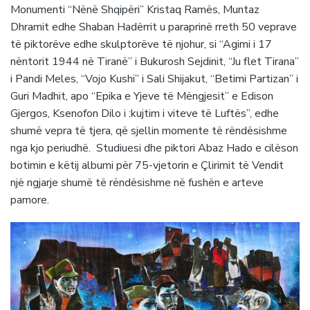
Monumenti “Nënë Shqipëri” Kristaq Ramës, Muntaz
Dhramit edhe Shaban Hadërrit u paraprinë rreth 50 veprave
të piktorëve edhe skulptorëve të njohur, si “Agimi i 17
nëntorit 1944 në Tiranë” i Bukurosh Sejdinit, “Ju flet Tirana”
i Pandi Meles, “Vojo Kushi” i Sali Shijakut, “Betimi Partizan” i
Guri Madhit, apo “Epika e Yjeve të Mëngjesit” e Edison
Gjergos, Ksenofon Dilo i :kujtim i viteve të Luftës”, edhe
shumë vepra të tjera, që sjellin momente të rëndësishme
nga kjo periudhë. Studiuesi dhe piktori Abaz Hado e cilëson
botimin e këtij albumi për 75-vjetorin e Çlirimit të Vendit
një ngjarje shumë të rëndësishme në fushën e arteve
pamore.