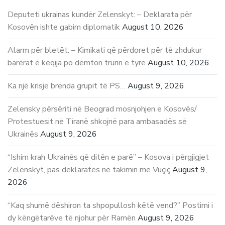
Deputeti ukrainas kundër Zelenskyt: – Deklarata për
Kosovën ishte gabim diplomatik
August 10, 2026
Alarm për bletët: – Kimikati që përdoret për të zhdukur
barërat e këqija po dëmton trurin e tyre
August 10, 2026
Ka një krisje brenda grupit të PS…
August 9, 2026
Zelensky përsëriti në Beograd mosnjohjen e Kosovës/
Protestuesit në Tiranë shkojnë para ambasadës së
Ukrainës
August 9, 2026
“Ishim krah Ukrainës që ditën e parë” – Kosova i përgjigjet
Zelenskyt, pas deklaratës në takimin me Vuçiç
August 9,
2026
“Kaq shumë dëshiron ta shpopullosh këtë vend?” Postimi i
dy këngëtarëve të njohur për Ramën
August 9, 2026