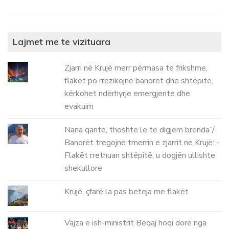
Lajmet me te vizituara
Zjarri në Krujë merr përmasa të frikshme,
flakët po rrezikojnë banorët dhe shtëpitë,
kërkohet ndërhyrje emergjente dhe
evakuim
Nana qante, thoshte le të digjem brenda”/
Banorët tregojnë tmerrin e zjarrit në Krujë: -
Flakët rrethuan shtëpitë, u dogjën ullishte
shekullore
Krujë, çfarë la pas beteja me flakët
Vajza e ish-ministrit Beqaj hoqi dorë nga