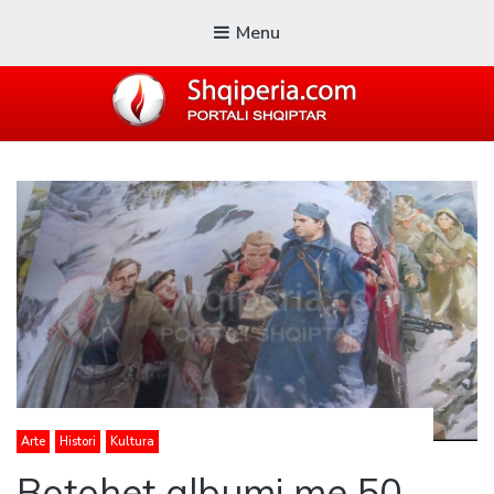
Menu
SHQIPERIA.COM
Blogu i ShqiperiaCom
Arte
Histori
Kultura
Botohet albumi me 50