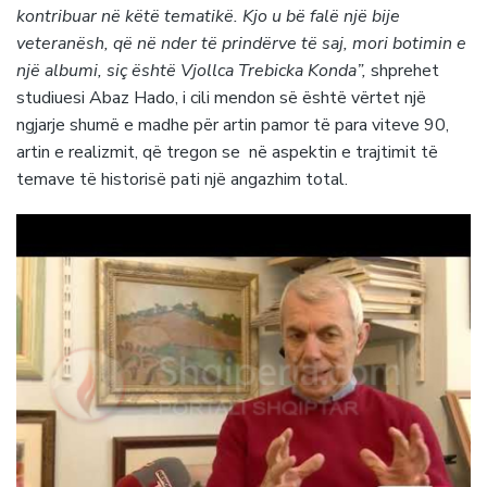
kontribuar në këtë tematikë. Kjo u bë falë një bije
veteranësh, që në nder të prindërve të saj, mori botimin e
një albumi, siç është Vjollca Trebicka Konda”,
shprehet
studiuesi Abaz Hado, i cili mendon së është vërtet një
ngjarje shumë e madhe për artin pamor të para viteve 90,
artin e realizmit, që tregon se në aspektin e trajtimit të
temave të historisë pati një angazhim total.