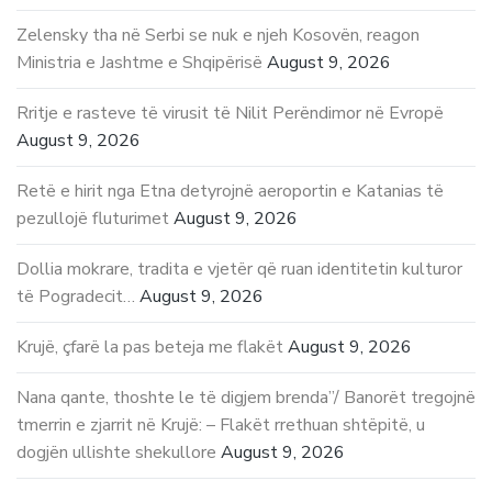
Zelensky tha në Serbi se nuk e njeh Kosovën, reagon
Ministria e Jashtme e Shqipërisë
August 9, 2026
Rritje e rasteve të virusit të Nilit Perëndimor në Evropë
August 9, 2026
Retë e hirit nga Etna detyrojnë aeroportin e Katanias të
pezullojë fluturimet
August 9, 2026
Dollia mokrare, tradita e vjetër që ruan identitetin kulturor
të Pogradecit…
August 9, 2026
Krujë, çfarë la pas beteja me flakët
August 9, 2026
Nana qante, thoshte le të digjem brenda”/ Banorët tregojnë
tmerrin e zjarrit në Krujë: – Flakët rrethuan shtëpitë, u
dogjën ullishte shekullore
August 9, 2026