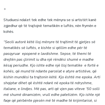
Studiuesi ndalet tek edhe tek mënyra se si artistët kanë
zgjedhur që të trajtojnë tematikën e luftës, nën frymën e
kohës.
“Secili autorë këtë lloj mënyre të trajtimit të gjetjes së
tematikës së luftës, e kishte si qëllim edhe për të
pasqyruar epopenë e lavdishme. Sepse, të themi të
drejtën pas çlirimit iu dha një rëndësi shumë e madhe
kësaj periudhe. Kjo ishte edhe një lloj tematike e fortë e
kohës, që mund të ndante parcelat e atyre artistëve, që
kishin mundësi ta trajtonin këtë. Kjo është me epoka. Arti
shqiptar dihet që është ndarë në epoka të ndryshme,
italiane, e lindjes. Më pas, arti që vjen pas viteve ‘50 solli
më shumë dinamizëm, vrull edhe patetizëm. Kjo ishte një
faqe që përbënte pjesën më të madhe të krijimtarisë, si