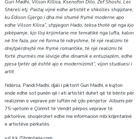
Guri Madhi, Vilson Killica, Ksenofon Dilo, Zef Shoshi, Lec
Shkreli etj. Pastaj vijnë edhe artistët e shkollës shqiptare,
ku Edison Gjergo i dha më shumë frymë moderne apo
edhe Vilson Kilica”, shpjegon Hado, teksa thotë që nga kjo
pikëpamje, kjo lloj krijimtarie me tematikë nga lufta, kalon
në tre faza, por në forma të ndryshme, të një realizmi të
drejtpërdrejtë me frymë romantike, të një realizmi të
fortë zhurmës me lëvizje dhe dinamik e entuziazëm, edhe
pjesa tjetër që është ajo e modernizimit”, vijon studiuesi i
artit.
Ndërsa, Pandi Madhi, djali i piktorit Guri Madhi, e kujton
ende edhe sot punën që i ati artistët duhet që të bënte për
realizimin e veprave për luftën në çdo përvjetor. Albumi për
75-vjetorin e Çlirimit të Vendit përpos veprave të
piktorëve, shoqërohet edhe me informacion mbi krijimtarinë
e artistëve përkatës.
v.d./r.k./Shqiptarja.com