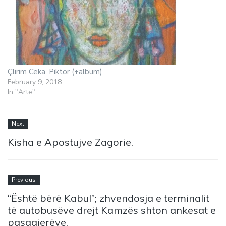
Çlirim Ceka, Piktor (+album)
February 9, 2018
In "Arte"
Next
Kisha e Apostujve Zagorie.
Previous
“Është bërë Kabul”; zhvendosja e terminalit
të autobusëve drejt Kamzës shton ankesat e
pasagjerëve.