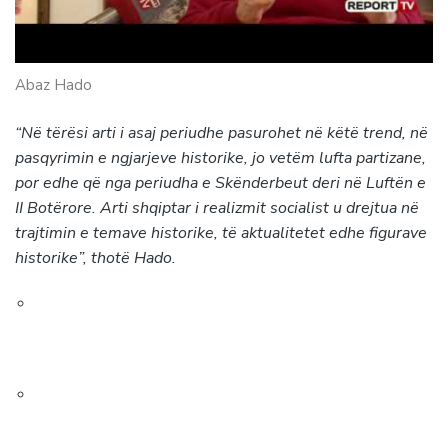
Abaz Hado
“Në tërësi arti i asaj periudhe pasurohet në këtë trend, në
pasqyrimin e ngjarjeve historike, jo vetëm lufta partizane,
por edhe që nga periudha e Skënderbeut deri në Luftën e
II Botërore. Arti shqiptar i realizmit socialist u drejtua në
trajtimin e temave historike, të aktualitetet edhe figurave
historike”, thotë Hado.