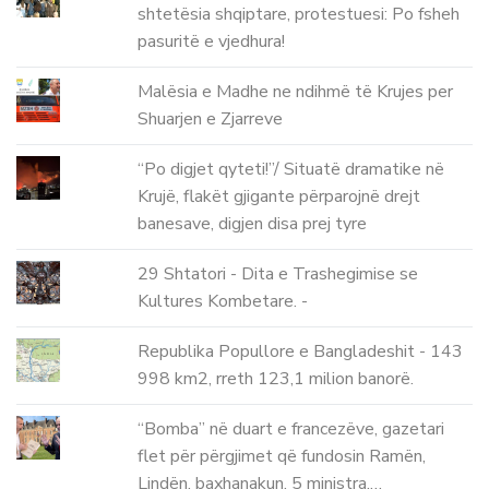
shtetësia shqiptare, protestuesi: Po fsheh
pasuritë e vjedhura!
Malësia e Madhe ne ndihmë të Krujes per
Shuarjen e Zjarreve
“Po digjet qyteti!”/ Situatë dramatike në
Krujë, flakët gjigante përparojnë drejt
banesave, digjen disa prej tyre
29 Shtatori - Dita e Trashegimise se
Kultures Kombetare. -
Republika Popullore e Bangladeshit - 143
998 km2, rreth 123,1 milion banorë.
“Bomba” në duart e francezëve, gazetari
flet për përgjimet që fundosin Ramën,
Lindën, baxhanakun, 5 ministra,…