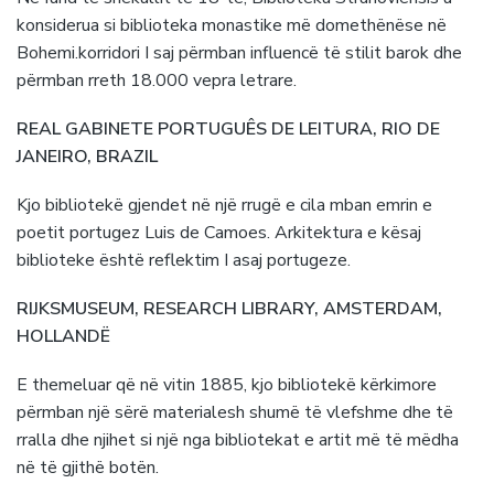
konsiderua si biblioteka monastike më domethënëse në
Bohemi.korridori I saj përmban influencë të stilit barok dhe
përmban rreth 18.000 vepra letrare.
REAL GABINETE PORTUGUÊS DE LEITURA, RIO DE
JANEIRO, BRAZIL
Kjo bibliotekë gjendet në një rrugë e cila mban emrin e
poetit portugez Luis de Camoes. Arkitektura e kësaj
biblioteke është reflektim I asaj portugeze.
RIJKSMUSEUM, RESEARCH LIBRARY, AMSTERDAM,
HOLLANDË
E themeluar që në vitin 1885, kjo bibliotekë kërkimore
përmban një sërë materialesh shumë të vlefshme dhe të
rralla dhe njihet si një nga bibliotekat e artit më të mëdha
në të gjithë botën.