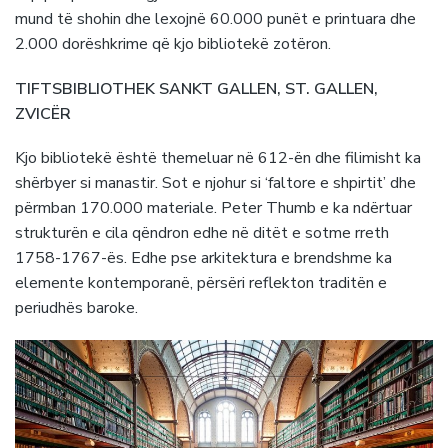
mund të shohin dhe lexojnë 60.000 punët e printuara dhe
2.000 dorëshkrime që kjo bibliotekë zotëron.
TIFTSBIBLIOTHEK SANKT GALLEN, ST. GALLEN,
ZVICËR
Kjo bibliotekë është themeluar në 612-ën dhe filimisht ka
shërbyer si manastir. Sot e njohur si ‘faltore e shpirtit’ dhe
përmban 170.000 materiale. Peter Thumb e ka ndërtuar
strukturën e cila qëndron edhe në ditët e sotme rreth
1758-1767-ës. Edhe pse arkitektura e brendshme ka
elemente kontemporanë, përsëri reflekton traditën e
periudhës baroke.