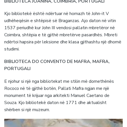
BIBLIOTECA JOANINA, COIMBRIA, PORTUGALI
Kjo bibliotekë është ndërtuar në homazh të John-it V
udhëheqësin e shtëpisë së Braganzas. Ajo daton në vitin
1537 periudhë kur John III vendosi pallatin mbretëror në
Coimbra, shtëpia e të gjithë mbretërve pasardhës. Mbreti
ndërtoi hapsira për leksione dhe klasa gjithashtu një dhomë
studimi.
BIBLIOTECA DO CONVENTO DE MAFRA, MAFRA,
PORTUGALI
E njohur si një nga bibliotekat me stilin më domethënës
Rococo në të gjithë botën, Pallati Mafra ngjan me një
monument të krijuar nga arkitekti Manuel Caetano de
Souza. Kjo bibliotekë daton në 1771 dhe aktualisht
shërben si një muzeum.