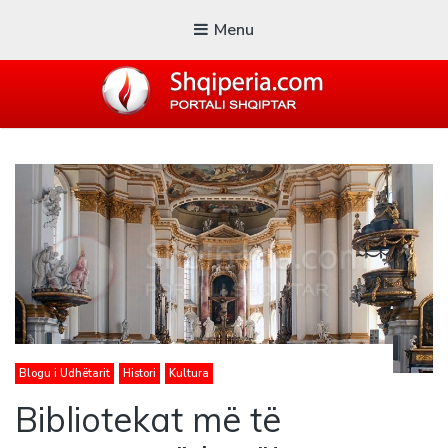
Menu
SHQIPERIA.COM
Blogu i ShqiperiaCom
Blogu i Udhëtarit
Histori
Kultura
Bibliotekat më të