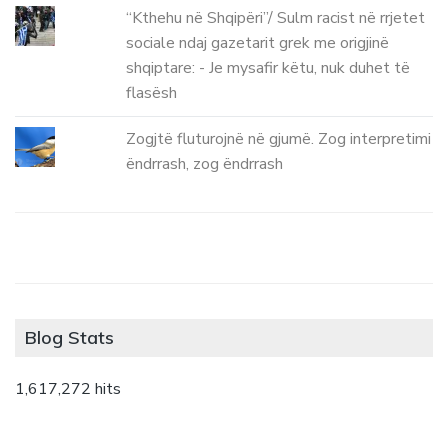
“Kthehu në Shqipëri”/ Sulm racist në rrjetet
sociale ndaj gazetarit grek me origjinë
shqiptare: - Je mysafir këtu, nuk duhet të
flasësh
Zogjtë fluturojnë në gjumë. Zog interpretimi
ëndrrash, zog ëndrrash
Blog Stats
1,617,272 hits