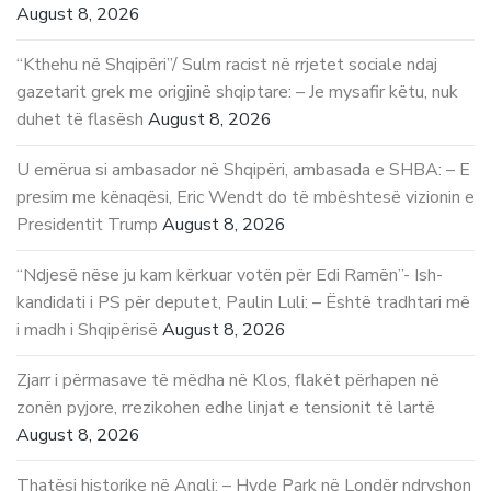
August 8, 2026
“Kthehu në Shqipëri”/ Sulm racist në rrjetet sociale ndaj
gazetarit grek me origjinë shqiptare: – Je mysafir këtu, nuk
duhet të flasësh
August 8, 2026
U emërua si ambasador në Shqipëri, ambasada e SHBA: – E
presim me kënaqësi, Eric Wendt do të mbështesë vizionin e
Presidentit Trump
August 8, 2026
“Ndjesë nëse ju kam kërkuar votën për Edi Ramën”- Ish-
kandidati i PS për deputet, Paulin Luli: – Është tradhtari më
i madh i Shqipërisë
August 8, 2026
Zjarr i përmasave të mëdha në Klos, flakët përhapen në
zonën pyjore, rrezikohen edhe linjat e tensionit të lartë
August 8, 2026
Thatësi historike në Angli: – Hyde Park në Londër ndryshon