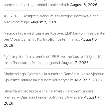
pamje, zhduket gjelbërimi karakteristik
August 8, 2026
AUSTRI – Reshjet e dendura shkaktojnë përmbytje dhe
bllokojnë rrugë
August 8, 2026
Negociatat e dështuara në Kosovë. LDK kërkon Presidentin
për Vjosa Osmanin, Kurti i ofron vetëm minist
August 8,
2026
Një simptomë e skemës së PPP-ve, me kosto të tjera të
larta financiare për taksapaguesit
August 7, 2026
Shqiptari nga Gjermania ia numëron Ramës: = Na ka vjedhur!
Kjo është mundësia e fundit për ndryshim
August 7, 2026
Shqiptarët protestë edhe në Mynih, kërkohet largimi i
Ramës: – Diaspora kundër politikës 36-vjeçare
August 7,
2026