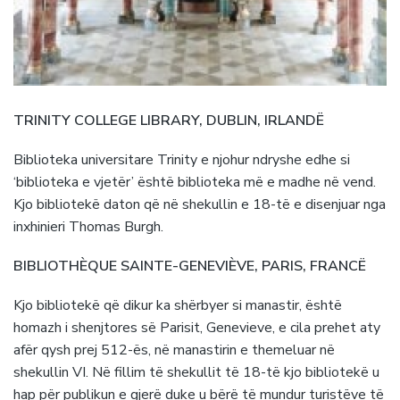
TRINITY COLLEGE LIBRARY, DUBLIN, IRLANDË
Biblioteka universitare Trinity e njohur ndryshe edhe si
‘biblioteka e vjetër’ është biblioteka më e madhe në vend.
Kjo bibliotekë daton që në shekullin e 18-të e disenjuar nga
inxhinieri Thomas Burgh.
BIBLIOTHÈQUE SAINTE-GENEVIÈVE, PARIS, FRANCË
Kjo bibliotekë që dikur ka shërbyer si manastir, është
homazh i shenjtores së Parisit, Genevieve, e cila prehet aty
afër qysh prej 512-ës, në manastirin e themeluar në
shekullin VI. Në fillim të shekullit të 18-të kjo bibliotekë u
hap për publikun e gjerë duke u bërë të mundur turistëve të