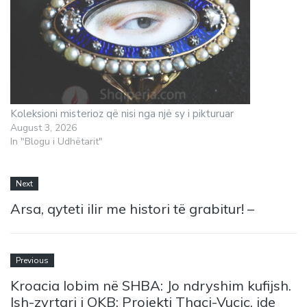
Koleksioni misterioz që nisi nga një sy i pikturuar
August 3, 2026
In "Blogu i Udhëtarit"
Next
Arsa, qyteti ilir me histori të grabitur! –
Previous
Kroacia lobim në SHBA: Jo ndryshim kufijsh.
Ish-zyrtari i OKB: Projekti Thaçi-Vuçiç, ide