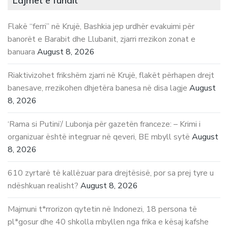
Lajmet e fundit
Flakë “ferri” në Krujë, Bashkia jep urdhër evakuimi për
banorët e Barabit dhe Llubanit, zjarri rrezikon zonat e
banuara
August 8, 2026
Riaktivizohet frikshëm zjarri në Krujë, flakët përhapen drejt
banesave, rrezikohen dhjetëra banesa në disa lagje
August
8, 2026
‘Rama si Putini’/ Lubonja për gazetën franceze: – Krimi i
organizuar është integruar në qeveri, BE mbyll sytë
August
8, 2026
610 zyrtarë të kallëzuar para drejtësisë, por sa prej tyre u
ndëshkuan realisht?
August 8, 2026
Majmuni t*rrorizon qytetin në Indonezi, 18 persona të
pl*gosur dhe 40 shkolla mbyllen nga frika e kësaj kafshe