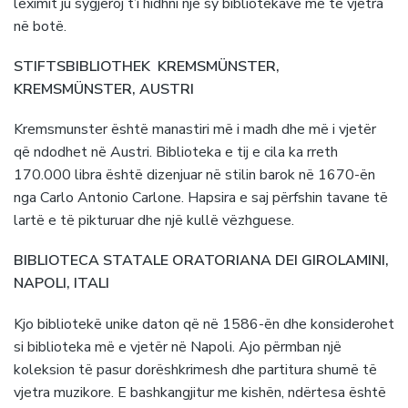
leximit ju sygjeroj t’i hidhni një sy bibliotekave më të vjetra
në botë.
STIFTSBIBLIOTHEK KREMSMÜNSTER,
KREMSMÜNSTER, AUSTRI
Kremsmunster është manastiri më i madh dhe më i vjetër
që ndodhet në Austri. Biblioteka e tij e cila ka rreth
170.000 libra është dizenjuar në stilin barok në 1670-ën
nga Carlo Antonio Carlone. Hapsira e saj përfshin tavane të
lartë e të pikturuar dhe një kullë vëzhguese.
BIBLIOTECA STATALE ORATORIANA DEI GIROLAMINI,
NAPOLI, ITALI
Kjo bibliotekë unike daton që në 1586-ën dhe konsiderohet
si biblioteka më e vjetër në Napoli. Ajo përmban një
koleksion të pasur dorëshkrimesh dhe partitura shumë të
vjetra muzikore. E bashkangjitur me kishën, ndërtesa është