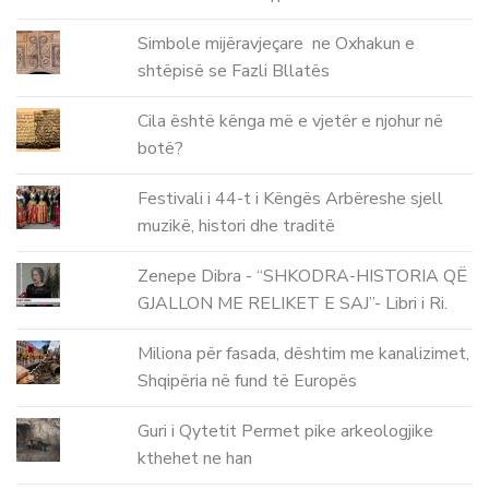
Simbole mijëravjeçare ne Oxhakun e
shtëpisë se Fazli Bllatës
Cila është kënga më e vjetër e njohur në
botë?
Festivali i 44-t i Këngës Arbëreshe sjell
muzikë, histori dhe traditë
Zenepe Dibra - “SHKODRA-HISTORIA QË
GJALLON ME RELIKET E SAJ”- Libri i Ri.
Miliona për fasada, dështim me kanalizimet,
Shqipëria në fund të Europës
Guri i Qytetit Permet pike arkeologjike
kthehet ne han