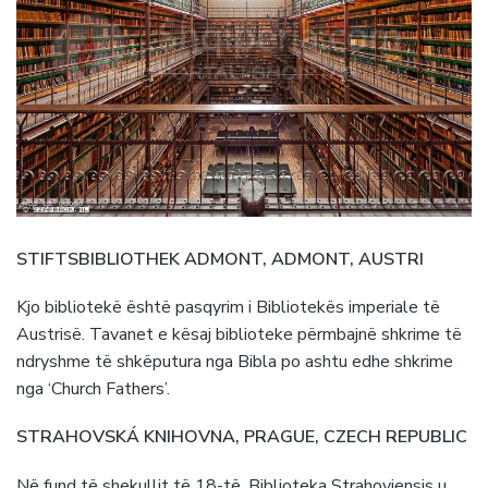
STIFTSBIBLIOTHEK ADMONT, ADMONT, AUSTRI
Kjo bibliotekë është pasqyrim i Bibliotekës imperiale të
Austrisë. Tavanet e kësaj biblioteke përmbajnë shkrime të
ndryshme të shkëputura nga Bibla po ashtu edhe shkrime
nga ‘Church Fathers’.
STRAHOVSKÁ KNIHOVNA, PRAGUE, CZECH REPUBLIC
Në fund të shekullit të 18-të, Biblioteka Strahoviensis u