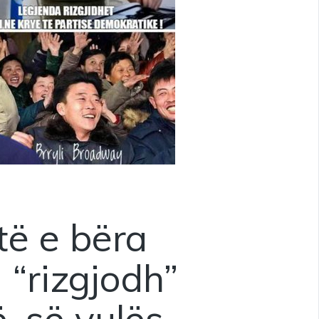
të e bëra
 “rizgjodh”
, së vulës,