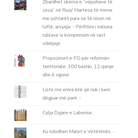
Zbardhet skema e “vejushave të
zeza” në Rusi/ Martesa të rreme
me ushtarët para se të nisen në
luftë, arsyeja: - Përfitimi i miliona
rublave si kompensim në rast
vdekjeje
Propozimet e PD për reformën
territoriale: 100 bashki, 12 qarqe
dhe 6 rajone
Liste me emra ilirë që nuk i keni
dëgjuar më parë. -
Cylja Dyjare e Laberise.
Ku ndodhen Malet e Vetëtimës. -