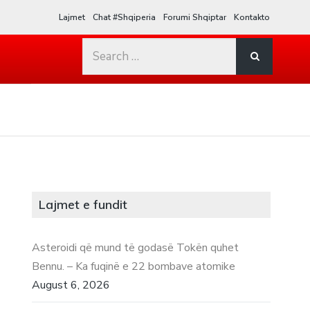
Lajmet
Chat #Shqiperia
Forumi Shqiptar
Kontakto
Search
for:
Lajmet e fundit
Asteroidi që mund të godasë Tokën quhet
Bennu. – Ka fuqinë e 22 bombave atomike
August 6, 2026