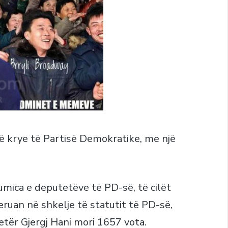
në krye të Partisë Demokratike, me një
mica e deputetëve të PD-së, të cilët
ruan në shkelje të statutit të PD-së,
etër Gjergj Hani mori 1657 vota.