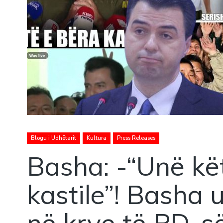
Blogu i Udhëtarit
Kultura
Press Releases
Basha: -“Unë kë
kastile”! Basha u
në krye të PD-së