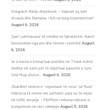
Emigranti thirrje drejtësisë: – Veproni siç bëri
Kroacia dhe Rumania, i futi në burg kryeministrat!
August 6, 2026
Zjarr i përmasave të mëdha në Gjirokastër, flakët
favorizohen nga era dhe terreni i vështirë
August
6, 2026
Ja si kasta e korruptuar politike në Tiranë është
hedhur në sulm për të shpëtuar pasuritë e tyre,
Grid Rroji zbulon…
August 6, 2026
Zbardhet skema e “vejushave të zeza” në Rusi/
Martesa të rreme me ushtarët para se të nisen
në luftë, arsyeja: – Përfitimi i miliona rublave si
kompensim në rast vdekjeje
August 5, 2026