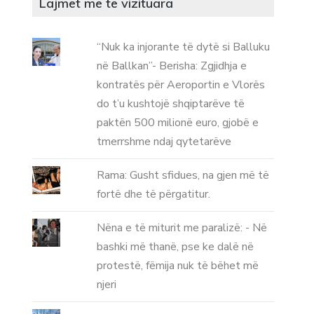
Lajmet me te vizituara
“Nuk ka injorante të dytë si Balluku
në Ballkan”- Berisha: Zgjidhja e
kontratës për Aeroportin e Vlorës
do t’u kushtojë shqiptarëve të
paktën 500 milionë euro, gjobë e
tmerrshme ndaj qytetarëve
Rama: Gusht sfidues, na gjen më të
fortë dhe të përgatitur.
Nëna e të miturit me paralizë: - Në
bashki më thanë, pse ke dalë në
protestë, fëmija nuk të bëhet më
njeri