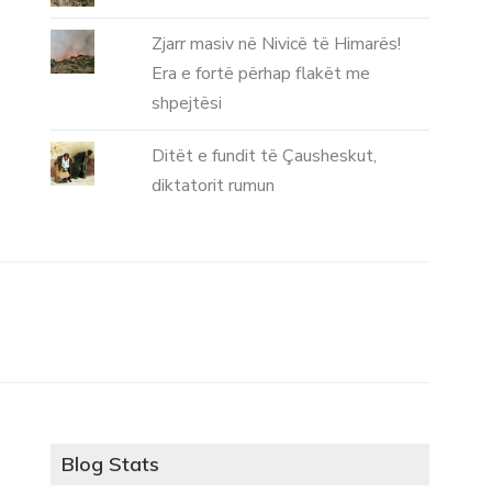
Zjarr masiv në Nivicë të Himarës!
Era e fortë përhap flakët me
shpejtësi
Ditët e fundit të Çausheskut,
diktatorit rumun
Blog Stats