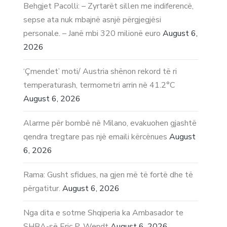
Behgjet Pacolli: – Zyrtarët sillen me indiferencë,
sepse ata nuk mbajnë asnjë përgjegjësi
personale. – Janë mbi 320 milionë euro
August 6,
2026
‘Çmendet’ moti/ Austria shënon rekord të ri
temperaturash, termometri arrin në 41.2°C
August 6, 2026
Alarme për bombë në Milano, evakuohen gjashtë
qendra tregtare pas një emaili kërcënues
August
6, 2026
Rama: Gusht sfidues, na gjen më të fortë dhe të
përgatitur.
August 6, 2026
Nga dita e sotme Shqiperia ka Ambasador te
SHBA-së Eric P. Wendt
August 6, 2026