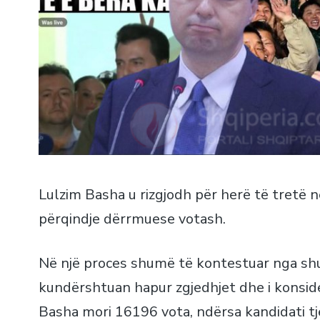
Lulzim Basha u rizgjodh për herë të tretë 
përqindje dërrmuese votash.
Në një proces shumë të kontestuar nga shu
kundërshtuan hapur zgjedhjet dhe i konside
Basha mori 16196 vota, ndërsa kandidati tj