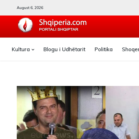
August 6, 2026
SHQIPERIA.COM
Kultura
Blogu i Udhëtarit
Politika
Shoqe
Blogu i ShqiperiaCom