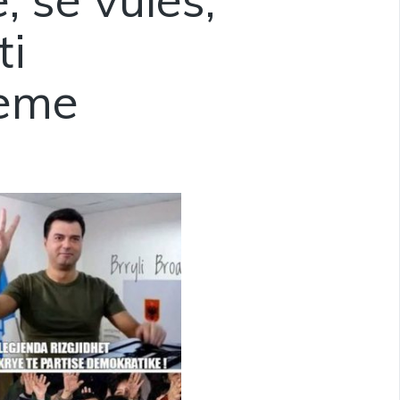
ti
meme