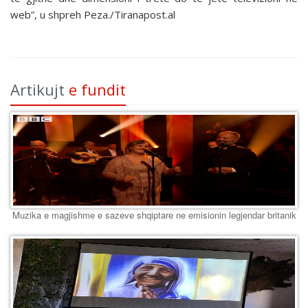
web”, u shpreh Peza./Tiranapost.al
Artikujt
e fundit
Muzika e magjishme e sazeve shqiptare ne emisionin legjendar britanik