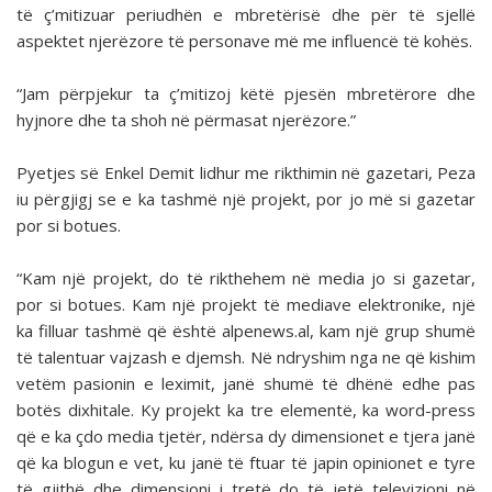
të ç’mitizuar periudhën e mbretërisë dhe për të sjellë
aspektet njerëzore të personave më me influencë të kohës.
“Jam përpjekur ta ç’mitizoj këtë pjesën mbretërore dhe
hyjnore dhe ta shoh në përmasat njerëzore.”
Pyetjes së Enkel Demit lidhur me rikthimin në gazetari, Peza
iu përgjigj se e ka tashmë një projekt, por jo më si gazetar
por si botues.
“Kam një projekt, do të rikthehem në media jo si gazetar,
por si botues. Kam një projekt të mediave elektronike, një
ka filluar tashmë që është alpenews.al, kam një grup shumë
të talentuar vajzash e djemsh. Në ndryshim nga ne që kishim
vetëm pasionin e leximit, janë shumë të dhënë edhe pas
botës dixhitale. Ky projekt ka tre elementë, ka word-press
që e ka çdo media tjetër, ndërsa dy dimensionet e tjera janë
që ka blogun e vet, ku janë të ftuar të japin opinionet e tyre
të gjithë dhe dimensioni i tretë do të jetë televizioni në