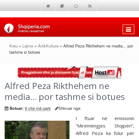
Shfaq
menun
Kreu
»
Lajme
»
Art&Kulture
» Alfred Peza Rikthehem ne media... por
tashme si botues
Alfred Peza Rikthehem ne
media... por tashme si botues
Botuar:
9 vite më parë
Shkruar nga:
I ftuar në emisionin
“Mirëmëngjes Shqipëri”,
Alfred Peza ka folur për