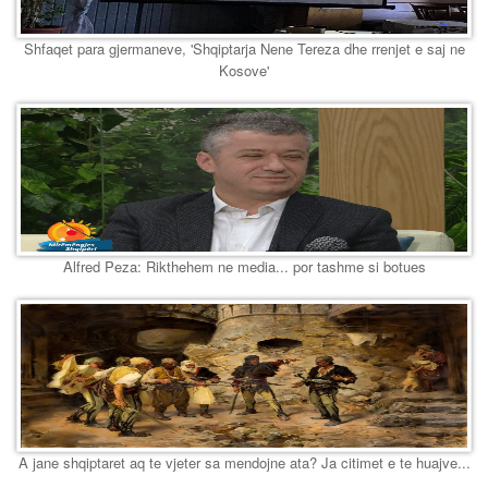
Shfaqet para gjermaneve, 'Shqiptarja Nene Tereza dhe rrenjet e saj ne
Kosove'
Alfred Peza: Rikthehem ne media... por tashme si botues
A jane shqiptaret aq te vjeter sa mendojne ata? Ja citimet e te huajve...