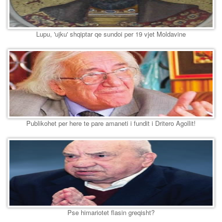
Lupu, 'ujku' shqiptar qe sundoi per 19 vjet Moldavine
Publikohet per here te pare amaneti i fundit i Dritero Agollit!
Pse himariotet flasin greqisht?