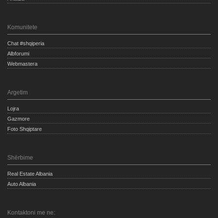
Komunitete
Chat #shqiperia
Albforumi
Webmastera
Argetim
Lojra
Gazmore
Foto Shqiptare
Shërbime
Real Estate Albania
Auto Albania
Kontaktoni me ne: