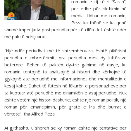
romanin e tij të ri “Sarah”,
por edhe për rikthimin në
media. Lidhur me romanin,
Peza ka thënë se ka qenë
shumë impenjativ pasi periudha për të cilën flet është ndër
më pak të ndriçuarat.
“Një ndër periudhat më të shtrembëruara, është pikërisht
periudha e mbretërimit, pra periudha mes dy luftërave
botërore. Bëhen të paktën dy-tre gabime në qasje, ku
romanin tentojnë ta analizojnë si histori dhe kërkojnë të
gjykojnë atë periudhë me informacionet dhe mentalitetin e
kësaj kohe. Duhet të futesh në lëkurën e personazheve për
ta kuptuar atë periudhë me dinamikën e asaj periudhe. Nuk
është vetëm një histori dashurie, është një roman politik, një
roman për emancipimin, për gratë e lira dhe burrat e
vërtetë”, tha Alfred Peza.
Ai gjithashtu u shpreh se ky roman është një tentativë për