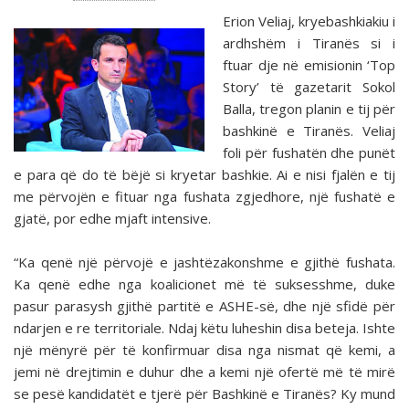
Erion Veliaj, kryebashkiakiu i
ardhshëm i Tiranës si i
ftuar dje në emisionin ‘Top
Story’ të gazetarit Sokol
Balla, tregon planin e tij për
bashkinë e Tiranës. Veliaj
foli për fushatën dhe punët
e para që do të bëjë si kryetar bashkie. Ai e nisi fjalën e tij
me përvojën e fituar nga fushata zgjedhore, një fushatë e
gjatë, por edhe mjaft intensive.
“Ka qenë një përvojë e jashtëzakonshme e gjithë fushata.
Ka qenë edhe nga koalicionet më të suksesshme, duke
pasur parasysh gjithë partitë e ASHE-­së, dhe një sfidë për
ndarjen e re territoriale. Ndaj këtu luheshin disa beteja. Ishte
një mënyrë për të konfirmuar disa nga nismat që kemi, a
jemi në drejtimin e duhur dhe a kemi një ofertë më të mirë
se pesë kandidatët e tjerë për Bashkinë e Tiranës? Ky mund