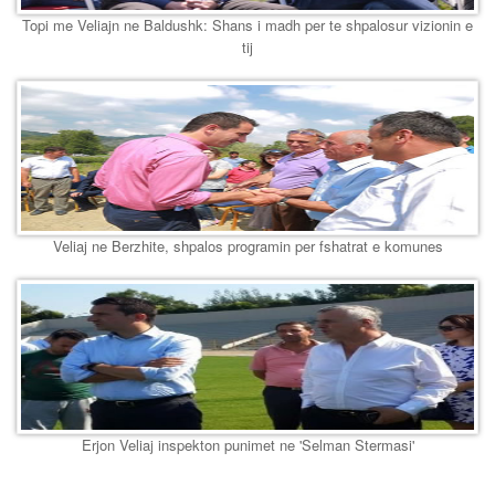
Topi me Veliajn ne Baldushk: Shans i madh per te shpalosur vizionin e
tij
Veliaj ne Berzhite, shpalos programin per fshatrat e komunes
Erjon Veliaj inspekton punimet ne 'Selman Stermasi'