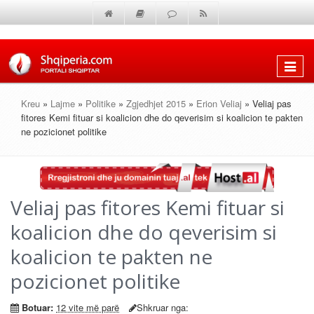
Shfaq
menun
Kreu
»
Lajme
»
Politike
»
Zgjedhjet 2015
»
Erion Veliaj
» Veliaj pas
fitores Kemi fituar si koalicion dhe do qeverisim si koalicion te pakten
ne pozicionet politike
Veliaj pas fitores Kemi fituar si
koalicion dhe do qeverisim si
koalicion te pakten ne
pozicionet politike
Botuar:
12 vite më parë
Shkruar nga: