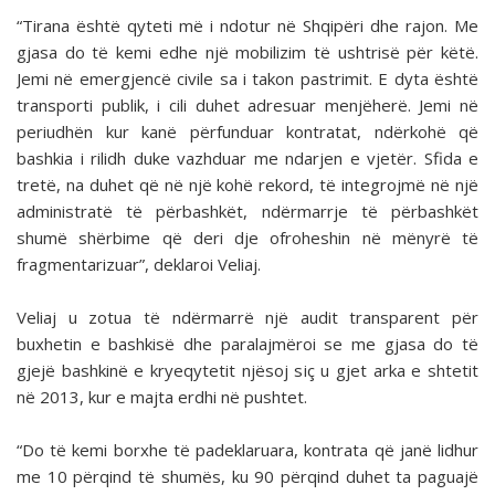
“Tirana është qyteti më i ndotur në Shqipëri dhe rajon. Me
gjasa do të kemi edhe një mobilizim të ushtrisë për këtë.
Jemi në emergjencë civile sa i takon pastrimit. E dyta është
transporti publik, i cili duhet adresuar menjëherë. Jemi në
periudhën kur kanë përfunduar kontratat, ndërkohë që
bashkia i rilidh duke vazhduar me ndarjen e vjetër. Sfida e
tretë, na duhet që në një kohë rekord, të integrojmë në një
administratë të përbashkët, ndërmarrje të përbashkët
shumë shërbime që deri dje ofroheshin në mënyrë të
fragmentarizuar”, deklaroi Veliaj.
Veliaj u zotua të ndërmarrë një audit transparent për
buxhetin e bashkisë dhe paralajmëroi se me gjasa do të
gjejë bashkinë e kryeqytetit njësoj siç u gjet arka e shtetit
në 2013, kur e majta erdhi në pushtet.
“Do të kemi borxhe të padeklaruara, kontrata që janë lidhur
me 10 përqind të shumës, ku 90 përqind duhet ta paguajë