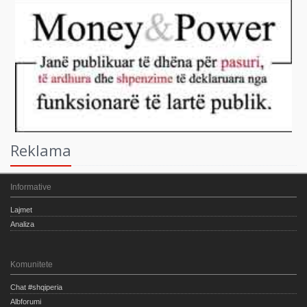
Reklama
Informative
Lajmet
Analiza
Komunitete
Chat #shqiperia
Albforumi