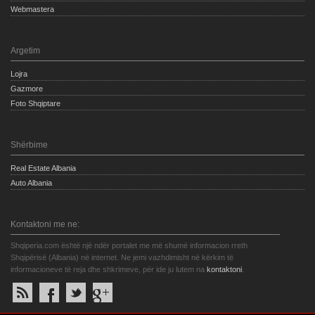
Webmastera
Argetim
Lojra
Gazmore
Foto Shqiptare
Shërbime
Real Estate Albania
Auto Albania
Kontaktoni me ne:
Shqiperia.com është një ndër portalet me më shumë informacion rreth
Shqipërisë (Albania) në internet. Ne jemi vazhdimisht në kërkim të
informacioneve të reja dhe shkrimeve, për ide ju lutem na
kontaktoni
.