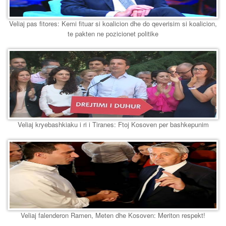
Veliaj pas fitores: Kemi fituar si koalicion dhe do qeverisim si koalicion,
te pakten ne pozicionet politike
Veliaj kryebashkiaku i ri i Tiranes: Ftoj Kosoven per bashkepunim
Veliaj falenderon Ramen, Meten dhe Kosoven: Meriton respekt!