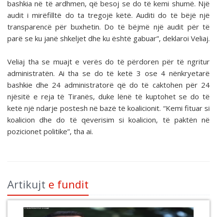
bashkia në të ardhmen, që besoj se do të kemi shumë. Një
audit i mirëfilltë do ta tregojë këtë. Auditi do të bëjë një
transparencë për buxhetin. Do të bëjmë një audit për të
parë se ku janë shkeljet dhe ku është gabuar”, deklaroi Veliaj.
Veliaj tha se muajt e verës do të përdoren për të ngritur
administratën. Ai tha se do të ketë 3 ose 4 nënkryetarë
bashkie dhe 24 administratorë që do të caktohen për 24
njësitë e reja të Tiranës, duke lënë të kuptohet se do të
ketë një ndarje postesh në bazë të koalicionit. “Kemi fituar si
koalicion dhe do të qeverisim si koalicion, të paktën në
pozicionet politike”, tha ai.
Artikujt
e fundit