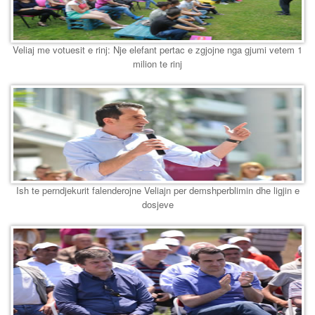
Veliaj me votuesit e rinj: Nje elefant pertac e zgjojne nga gjumi vetem 1
milion te rinj
Ish te perndjekurit falenderojne Veliajn per demshperblimin dhe ligjin e
dosjeve