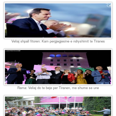
Veliaj shpall fitoren: Kam pergjegjesine e ndryshimit te Tiranes
Rama: Veliaj do te beje per Tiranen, me shume se une