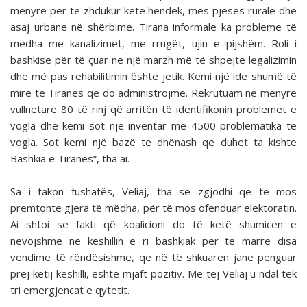
mënyrë për të zhdukur këtë hendek, mes pjesës rurale dhe
asaj urbane në shërbime. Tirana informale ka probleme të
mëdha me kanalizimet, me rrugët, ujin e pijshëm. Roli i
bashkisë për të çuar në një marzh më të shpejtë legalizimin
dhe më pas rehabilitimin është jetik. Kemi një ide shumë të
mirë të Tiranës që do administrojmë. Rekrutuam në mënyrë
vullnetare 80 të rinj që arritën të identifikonin problemet e
vogla dhe kemi sot një inventar me 4500 problematika të
vogla. Sot kemi një bazë të dhënash që duhet ta kishte
Bashkia e Tiranës”, tha ai.
Sa i takon fushatës, Veliaj, tha se zgjodhi që të mos
premtonte gjëra të mëdha, për të mos ofenduar elektoratin.
Ai shtoi se fakti që koalicioni do të ketë shumicën e
nevojshme në këshillin e ri bashkiak për të marrë disa
vendime të rëndësishme, që në të shkuarën janë penguar
prej këtij këshilli, është mjaft pozitiv. Më tej Veliaj u ndal tek
tri emergjencat e qytetit.