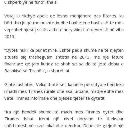
u shpërblye në fund”, tha ai.
Veliaj iu rikthye apelit që lëshoi menjëherë pas fitores, ku
bëri thirrje që me pushtetin dhe buxhetin e bashkisë të mos
veprohet njësoj si në rastin e ndryshimit të qeverisë në vitin
2013.
“Qyteti nuk i ka punët mirë. Është pak a shumë në të njëjtën
situatë siç trashëguam shtetin në 2013, me një faturë
financiare që jam kurioz të shoh se sa do të jetë debia e
Bashkisë së Tiranës”, u shpreh ai.
Gjatë fushatës, Veliaj thotë se i ka bërë përshtypje hendeku
i madh mes Tiranës rurale dhe asaj urbane, madje edhe mes
vetë Tiranës informale dhe pjesës tjetër të qytetit.
“Ka një hendek shumë të madh mes Tiranës qytet dhe
Tiranës fshat. Kemi një nivel ndryshe të theksuar
shërbimesh në nivel lokal dhe qendror. Duhet të gjejmë një