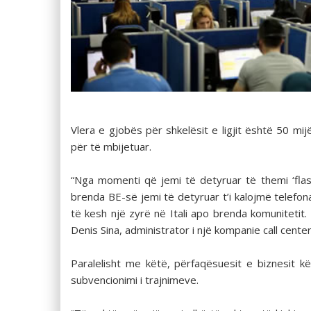
Vlera e gjobës për shkelësit e ligjit është 50 mi
për të mbijetuar.
“Nga momenti që jemi të detyruar të themi ‘flasim
brenda BE-së jemi të detyruar t’i kalojmë telefon
të kesh një zyrë në Itali apo brenda komuniteti
Denis Sina, administrator i një kompanie call center
Paralelisht me këtë, përfaqësuesit e biznesit k
subvencionimi i trajnimeve.