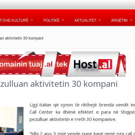
T DHE KULTURË
POLITIKË
AKTUALITET
ARGËTIM
an aktivitetin 30 kompani
ezulluan aktivitetin 30 kompani
Ligji italian që synon të rikthejë brenda vendit in
Call Center ka dhënë efektet e para në Shqipë
pezulluar aktivitetin e rreth 30 kompanive.
“Mbi 2 apo 3 mijë vende pune kanë qenë nga call 