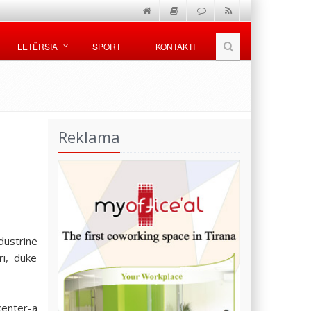
LETËRSIA
SPORT
KONTAKTI
Reklama
dustrinë
ri, duke
center-a