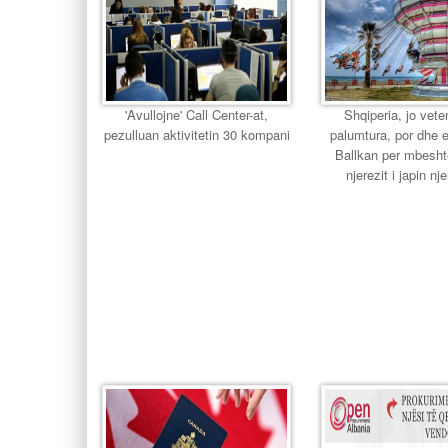
'Avullojne' Call Center-at,
Shqiperia, jo vet
pezulluan aktivitetin 30 kompani
palumtura, por dhe e
Ballkan per mbesht
njerezit i japin njer