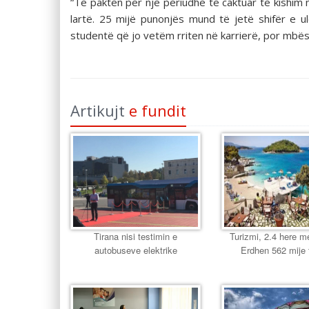
“Të paktën për një periudhë të caktuar të kishi
lartë. 25 mijë punonjës mund të jetë shifër e 
studentë që jo vetëm rriten në karrierë, por mbës
Artikujt
e fundit
Tirana nisi testimin e
Turizmi, 2.4 here 
autobuseve elektrike
Erdhen 562 mije 