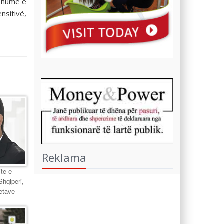
 shumë e
nsitivë,
Reklama
te e
Shqiperi,
ketave