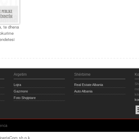
, te dhena
rokurime
endetesi
Argetim
Shërbime
Ko
Sh
Lojra
Real Estate Albania
rr
Gazmore
Auto Albania
kë
Foto Shqiptare
ko
enca
iperiaCom sh.p.k.