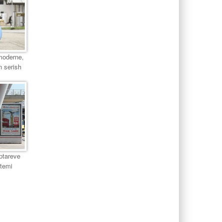
moderne,
n serish
ptareve
etemi