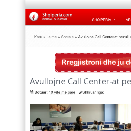
SHQIPËRIA
AR
Kreu
»
Lajme
»
Sociale
» Avullojne Call Center-at pezullu
Avullojne Call Center-at p
Botuar:
10 vite më parë
Shkruar nga: