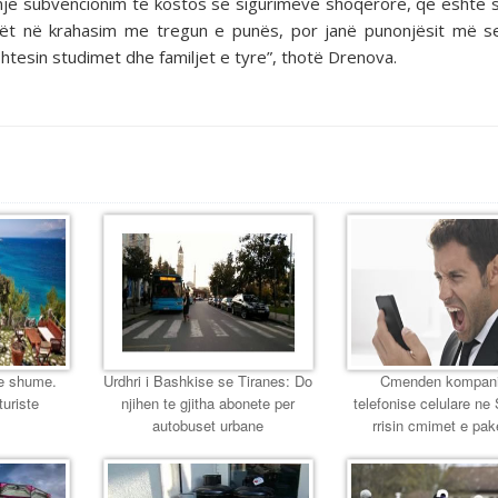
m një subvencionim të kostos së sigurimeve shoqërore, që është
ulët në krahasim me tregun e punës, por janë punonjësit më se
htesin studimet dhe familjet e tyre”, thotë Drenova.
me shume.
Urdhri i Bashkise se Tiranes: Do
Cmenden kompani
turiste
njihen te gjitha abonete per
telefonise celulare ne 
autobuset urbane
rrisin cmimet e pa