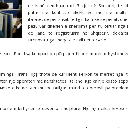
që kanë qëndruar mbi 5 vjet në Shqipëri, të ci
patur një kontratë ekskluzive me një multina
italiane, që për shkak të ligjit ka frikë se penalizoh
pezulluar dhënien e shërbimit për t’u ofruar nga
që janë të regjistruara në Shqipëri”, deklaro
Drenova, nga Shoqata e Call Center-ave.
jë euro. Por disa kompani po përpiqen t’i përshtaten ndryshimeve
 nga Tirana’, ligji thotë se kur klienti kërkon të merret nga It
atën një operatori me nënshtetësi italiane. Kjo ka një kosto sep
t. Nëse e ke në Rumani apo Bullgari mund të operosh pa problem
.
ërkojnë ndërhyrjen e qeverisë shqiptare. Një nga pikat kryeso