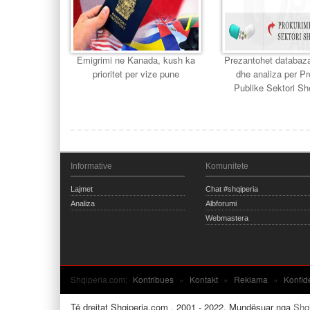
Emigrimi ne Kanada, kush ka
Prezantohet databaza
prioritet per vize pune
dhe analiza per P
Publike Sektori Sh
Informative
Komunitete
Lajmet
Chat #shqiperia
Analiza
Albforumi
Webmastera
Shqiperia.com:
Kontribues
»
Kontakt
»
Reklama
»
Konfid
Të drejtat Shqiperia.com . 2001 - 2022. Mundësuar nga
Shq