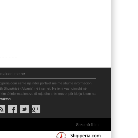
ntaktoni me ne:
qiperia.com është një ndër portalet me më shumë informacion
eth Shqipërisë (Albania) në internet. Ne jemi vazhdimisht në
rkim të informacioneve të reja dhe shkrimeve, për ide ju lutem na
ntaktoni
.
Shko në fillim