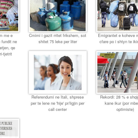
em me e
Cmimi i gazit rritet frikshem, sot
Emigrantet e koheve 
 fundit ne
shitet 75 leke per liter
cfare po i shtyn te iki
etjen, qe
i-tjetrit
Referendumi ne Itali, shprese
Rekordi: 28 % e shqi
per te lene ne 'hije' pr/ligjin per
kane ikur (por mb
call center
optimiste)