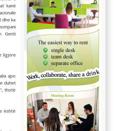
lat kanë
cionale
et dhe ka
 kompani
n Genti
 ligjore
alia apo
se duhet
”, thotë
re është