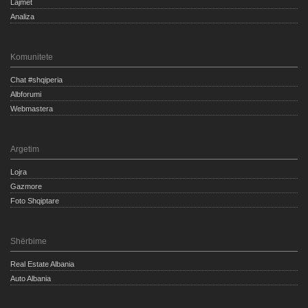
Lajmet
Analiza
Komunitete
Chat #shqiperia
Albforumi
Webmastera
Argetim
Lojra
Gazmore
Foto Shqiptare
Shërbime
Real Estate Albania
Auto Albania