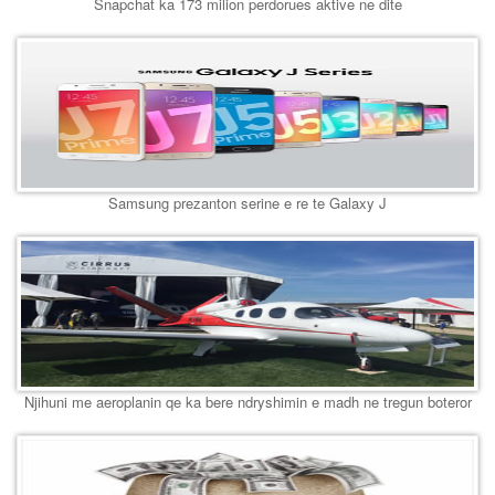
Snapchat ka 173 milion perdorues aktive ne dite
Samsung prezanton serine e re te Galaxy J
Njihuni me aeroplanin qe ka bere ndryshimin e madh ne tregun boteror