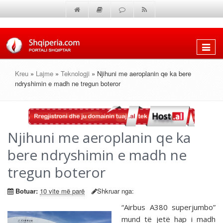
Shfaq
menun
Kreu
»
Lajme
»
Teknologji
» Njihuni me aeroplanin qe ka bere
ndryshimin e madh ne tregun boteror
Njihuni me aeroplanin qe ka
bere ndryshimin e madh ne
tregun boteror
Botuar:
10 vite më parë
Shkruar nga:
“Airbus A380 superjumbo”
mund të jetë hap i madh