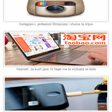
Instagram-i, profesioni fitimprures i shume te rinjve
Interneti: Ja kush jane 10 faqet me te vizituara ne bote