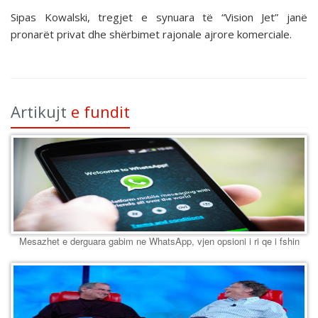
Sipas Kowalski, tregjet e synuara të “Vision Jet” janë
pronarët privat dhe shërbimet rajonale ajrore komerciale.
Artikujt
e fundit
Mesazhet e derguara gabim ne WhatsApp, vjen opsioni i ri qe i fshin