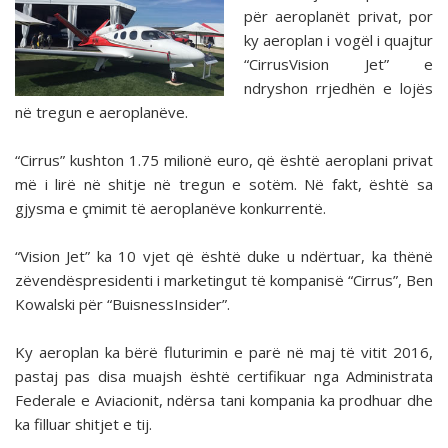
për aeroplanët privat, por
ky aeroplan i vogël i quajtur
“CirrusVision Jet” e
ndryshon rrjedhën e lojës
në tregun e aeroplanëve.
“Cirrus” kushton 1.75 milionë euro, që është aeroplani privat
më i lirë në shitje në tregun e sotëm. Në fakt, është sa
gjysma e çmimit të aeroplanëve konkurrentë.
“Vision Jet” ka 10 vjet që është duke u ndërtuar, ka thënë
zëvendëspresidenti i marketingut të kompanisë “Cirrus”, Ben
Kowalski për “BuisnessInsider”.
Ky aeroplan ka bërë fluturimin e parë në maj të vitit 2016,
pastaj pas disa muajsh është certifikuar nga Administrata
Federale e Aviacionit, ndërsa tani kompania ka prodhuar dhe
ka filluar shitjet e tij.