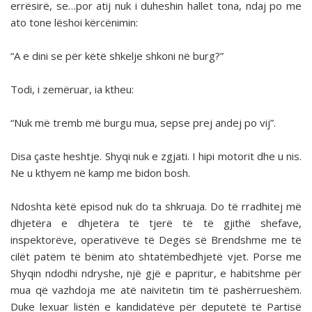
errësirë, se…por atij nuk i duheshin hallet tona, ndaj po me
ato tone lëshoi kërcënimin:
“A e dini se për këtë shkelje shkoni në burg?”
Todi, i zemëruar, ia ktheu:
“Nuk më tremb më burgu mua, sepse prej andej po vij”.
Disa çaste heshtje. Shyqi nuk e zgjati. I hipi motorit dhe u nis.
Ne u kthyem në kamp me bidon bosh.
Ndoshta këtë episod nuk do ta shkruaja. Do të rradhitej më
dhjetëra e dhjetëra të tjerë të të gjithë shefave,
inspektorëve, operativëve të Degës së Brendshme me të
cilët patëm të bënim ato shtatëmbëdhjetë vjet. Porse me
Shyqin ndodhi ndryshe, një gjë e papritur, e habitshme për
mua që vazhdoja me atë naivitetin tim të pashërrueshëm.
Duke lexuar listën e kandidatëve për deputetë të Partisë