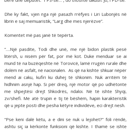
bërë dhe deputet. “I PS-së…”, do thoshte dikush. Jo, i PD-së.
Dhe ky fakt, vjen nga një pasazh rrëfyes i Liri Lubonjës në
librin e saj memuaristik, “Larg dhe mes njerëzve”.
Komentet më pas janë të tepërta.
“….Një pasdite, Todi dhe unë, me një bidon plastik pesë
litërsh, u nisëm për fat, por më kot. Duke menduar se ai
mund të na buzëqeshte në Torovicë, lamë rrugën rurale dhe
dolëm në asfalt, në nacionalen. As që na kishte shkuar nëpër
mend ai caku, kufiri ku duhej të shkonim. Nuk arritëm të
hidhnim asnjë hap. Si për dreq, një motor që po udhëtonte
me shpejtësi drejt Shkodrës, ndaloi. Në të ishte Shyqi,
zv/shefi. Me atë trupin e tij të bëshëm, hapin karakteristik
që u jepte posti dhe pesha këtyre individëve, eci drejt nesh.
“Pse keni dalë këtu, a e dini se nuk u lejohet?” foli rëndë,
ashtu siç ia kërkonte funksioni që kishte. I thamë se ishte