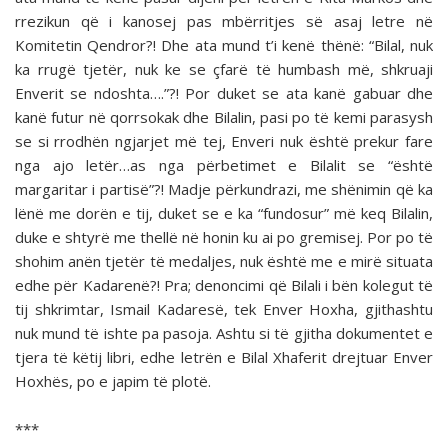
rrezikun që i kanosej pas mbërritjes së asaj letre në
Komitetin Qendror?! Dhe ata mund t’i kenë thënë: “Bilal, nuk
ka rrugë tjetër, nuk ke se çfarë të humbash më, shkruaji
Enverit se ndoshta….”?! Por duket se ata kanë gabuar dhe
kanë futur në qorrsokak dhe Bilalin, pasi po të kemi parasysh
se si rrodhën ngjarjet më tej, Enveri nuk është prekur fare
nga ajo letër…as nga përbetimet e Bilalit se “është
margaritar i partisë”?! Madje përkundrazi, me shënimin që ka
lënë me dorën e tij, duket se e ka “fundosur” më keq Bilalin,
duke e shtyrë me thellë në honin ku ai po gremisej. Por po të
shohim anën tjetër të medaljes, nuk është me e mirë situata
edhe për Kadarenë?! Pra; denoncimi që Bilali i bën kolegut të
tij shkrimtar, Ismail Kadaresë, tek Enver Hoxha, gjithashtu
nuk mund të ishte pa pasoja. Ashtu si të gjitha dokumentet e
tjera të këtij libri, edhe letrën e Bilal Xhaferit drejtuar Enver
Hoxhës, po e japim të plotë.
***