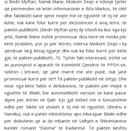
si Bedri Myftari, Namik Mane, Moikom Zeqo e ndonjë tjetër
që përmenden në letër-informacionin e Rita Markos, të cilët
dhe faktikisht kanë qenë miqtë më të ngushtë të tij në atë
kohë, nuk kanë folur kurrë për ekzistencën e asaj letre, të
paktën publikisht. (Bedri Myftari prej dy vitesh ka ikur nga kjo
jetë, Namik Mane është prononcuar disa herë në media për
këtë problem, por jo për letrën, ndërsa Moikom Zeqo i ka
qëndruar larg kësaj ngjarje dhe nuk ka folur kurrë për këtë
gjë, të paktën publikisht…?!). Tjetër fakt interesant, është se
as punonjësit e aparatit të Komitetit Qendror të PPSH-së,
sektori i letrave, që janë marrë me atë punë, nuk janë
prononcuar kurrë për të?! Të paktën publikisht në shtyp. Dhe
nisur nga këto fakte e deduksione, të paktën për miqtë e
ngushtë të Bilalit, bie automatikisht version se kanë pasur
dijeni për letrën në fjalë. Kjo gjë bëhet më e besueshme
edhe për faktin se shokët e tij më të ngushtë, (Bedriu e
Namiku), nuk e patën mbështetur apo inkurajuar Bilalin edhe
për diskutimin që ai do mbante në Lidhjen e Shkrimtarëve
kundër romanit “Dasma” të Kadaresë. Të paktën kështu