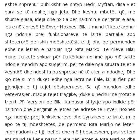
është shprehur publikisht në shtyp Bedri Myftari, disa vjet
para se të ndahej nga jeta. Dhe kështu mbetët që, me
shumë gjasa, ideja dhe nxitja për hartimin e dërgimin e asaj
letre në adresë të Enver Hoxhës, Bilalit mund t’i ketë ardhur
nga ndonjë prej funksionarëve të lartë partiakë apo
shtetërorë që ishin mbështetësit e tij dhe që përmenden
edhe në letrën e hartuar nga Rita Marko. Të cilëve Bilali
mund t’u ketë shkuar për t’u kërkuar ndihmë apo më saktë
ndonjë mendim apo sugjerim, për të dalë nga situata tejet e
vështirë dhe ndoshta pa shpresë në të cilën ai ndodhej. Dhe
kjo më si miri duket edhe nga letra në fjalë, ku ai flet për
gjendjen e tij tejet dëshpëruese. Sa që mendon edhe
vetëvrasjen, madje tejet tragjike, (duke u hedhur në rrotat e
trenit…?!). Versioni që Bilali ka pasur shtytje apo indicie për
hartimin dhe dërgimin e letrës në adresë të Enver Hoxhës
nga ndonjë prej funksionarëve dhe zyrtarëve të lartë, (miq
apo të tij mbështetës, që përmend Rita Marko në letër-
informacionin e tij), bëhet dhe më i besueshëm, pasi vetëm
ata mund të kenë pasur dijeni për letrën e Rita Markos dhe