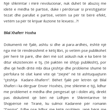
Një shkrimtar i mirë revolucionar, nuk duhet të abuzoj me
idetë e mëdha të partisë, duke i përdoruar si prestigjiator
tezat dhe parullat e partisë, vetëm sa për të bërë efekt,
vetëm sa për të krijuar iluzione te lexuesi…?!
Bilal Xhaferr Hoxha
Dokumenti në fjalë, ashtu si dhe ai para-ardhës, është një
nga më të rëndësishmit e këtij libri, jo vetëm pse publikohet
për herë të parë, dhe deri më sot askush nuk e ka bërë të
ditur ekzistencën e tij, (të paktën në shtyp publikisht), por
dhe që hedh dritë mbi disa çështje dhe probleme shumë të
përfolura të cilat kanë vite që “ziejnë” në të ashtuquajturin
“çështja Kadare-Xhaferri”. Bëhet fjalë për letrën që Bilal
Xhaferi i ka dërguar Enver Hoxhës, (me shkrimin e tij), lidhur
me problemet e mëdha dhe pengesat që i dolën atij, direkt
pas diskutimit që bëri në Lidhjen e Shkrimtarëve të
Shqipërisë në Tiranë, ku sulmoi Kadarenë për romanin
“Dasma”. Edhe pse lidhur me këtë problem, janë bërë me