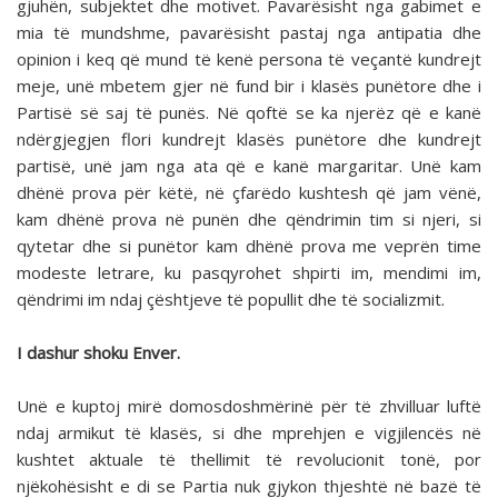
gjuhën, subjektet dhe motivet. Pavarësisht nga gabimet e
mia të mundshme, pavarësisht pastaj nga antipatia dhe
opinion i keq që mund të kenë persona të veçantë kundrejt
meje, unë mbetem gjer në fund bir i klasës punëtore dhe i
Partisë së saj të punës. Në qoftë se ka njerëz që e kanë
ndërgjegjen flori kundrejt klasës punëtore dhe kundrejt
partisë, unë jam nga ata që e kanë margaritar. Unë kam
dhënë prova për këtë, në çfarëdo kushtesh që jam vënë,
kam dhënë prova në punën dhe qëndrimin tim si njeri, si
qytetar dhe si punëtor kam dhënë prova me veprën time
modeste letrare, ku pasqyrohet shpirti im, mendimi im,
qëndrimi im ndaj çështjeve të popullit dhe të socializmit.
I dashur shoku Enver.
Unë e kuptoj mirë domosdoshmërinë për të zhvilluar luftë
ndaj armikut të klasës, si dhe mprehjen e vigjilencës në
kushtet aktuale të thellimit të revolucionit tonë, por
njëkohësisht e di se Partia nuk gjykon thjeshtë në bazë të