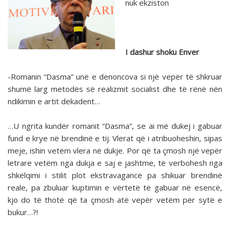
nuk ekziston
I dashur shoku Enver
-Romanin “Dasma” unë e denoncova si një vepër të shkruar
shumë larg metodës së realizmit socialist dhe të rënë nën
ndikimin e artit dekadent…
…U ngrita kundër romanit “Dasma”, se ai më dukej i gabuar
fund e krye në brendinë e tij. Vlerat që i atribuoheshin, sipas
meje, ishin vetëm vlera në dukje. Por që ta çmosh një vepër
letrare vetëm nga dukja e saj e jashtme, të verbohesh nga
shkëlqimi i stilit plot ekstravagancë pa shikuar brendinë
reale, pa zbuluar kuptimin e vërtetë të gabuar në esencë,
kjo do të thotë që ta çmosh atë vepër vetëm për sytë e
bukur…?!