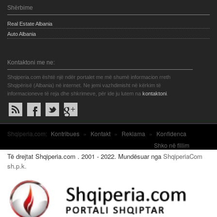
Shërbime
Real Estate Albania
Auto Albania
Kontaktoni me ne:
Shqiperia.com është një ndër portalet me më shumë informacion rreth
Shqipërisë (Albania) në internet. Ne jemi vazhdimisht në kërkim të
informacioneve të reja dhe shkrimeve, për ide ju lutem na
kontaktoni
.
Shqiperia.com:
Kontribues
»
Kontakt
»
Reklama
»
Konfidenca
Shko në fillim
Të drejtat Shqiperia.com . 2001 - 2022. Mundësuar nga
ShqiperiaCom
sh.p.k.