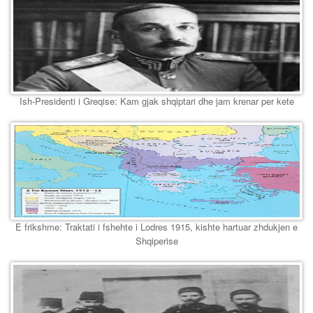
Ish-Presidenti i Greqise: Kam gjak shqiptari dhe jam krenar per kete
E frikshme: Traktati i fshehte i Lodres 1915, kishte hartuar zhdukjen e
Shqiperise