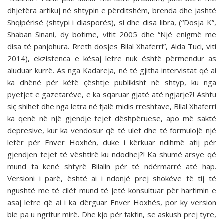
dhjetëra artikuj në shtypin e përditshëm, brenda dhe jashtë
Shqipërisë (shtypi i diasporës), si dhe disa libra, (“Dosja K”,
Shaban Sinani, dy botime, vitit 2005 dhe “Një enigmë me
disa të panjohura. Rreth dosjes Bilal Xhaferri”, Aida Tuci, viti
2014), ekzistenca e kësaj letre nuk është përmendur as
aluduar kurrë. As nga Kadareja, në të gjitha intervistat që ai
ka dhënë për këtë çështje publikisht në shtyp, ku nga
pyetjet e gazetarëve, e ka sqaruar gjatë atë ngjarje?! Ashtu
siç shihet dhe nga letra në fjalë midis rreshtave, Bilal Xhaferri
ka qenë në një gjendje tejet dëshpëruese, apo më saktë
depresive, kur ka vendosur që të ulet dhe të formulojë një
letër për Enver Hoxhën, duke i kërkuar ndihmë atij për
gjendjen tejet të vështirë ku ndodhej?! Ka shumë arsye që
mund ta kenë shtyrë Bilalin për të ndërmarrë atë hap.
Versioni i parë, është ai i ndonjë prej shokëve të tij të
ngushtë me të cilët mund të jetë konsultuar për hartimin e
asaj letre që ai i ka dërguar Enver Hoxhës, por ky version
bie pa u ngritur mirë. Dhe kjo për faktin, se askush prej tyre,