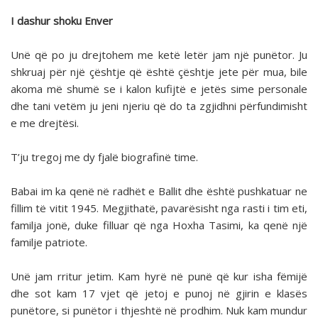
I dashur shoku Enver
Unë që po ju drejtohem me ketë letër jam një punëtor. Ju
shkruaj për një çështje që është çështje jete për mua, bile
akoma më shumë se i kalon kufijtë e jetës sime personale
dhe tani vetëm ju jeni njeriu që do ta zgjidhni përfundimisht
e me drejtësi.
T’ju tregoj me dy fjalë biografinë time.
Babai im ka qenë në radhët e Ballit dhe është pushkatuar ne
fillim të vitit 1945. Megjithatë, pavarësisht nga rasti i tim eti,
familja jonë, duke filluar që nga Hoxha Tasimi, ka qenë një
familje patriote.
Unë jam rritur jetim. Kam hyrë në punë që kur isha fëmijë
dhe sot kam 17 vjet që jetoj e punoj në gjirin e klasës
punëtore, si punëtor i thjeshtë në prodhim. Nuk kam mundur