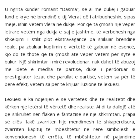
U ngrita kundër romanit “Dasma”, se ai më dukej i gabuar
fund e krye në brendinë e tij. Vlerat që i atribuoheshin, sipas
meje, ishin vetëm vlera në dukje. Por që ta çmosh një vepër
letrare vetëm nga dukja e saj e jashtme, të verbohesh nga
shkëlqimi i stilit plot ekstravagancë pa shikuar brendinë
reale, pa zbuluar kuptimin e vërtetë të gabuar në esencë,
kjo do të thotë që ta çmosh atë vepër vetëm për sytë e
bukur. Një shkrimtar i mirë revolucionar, nuk duhet të abuzoj
me idetë e mëdha të partisë, duke i përdoruar si
prestigjiator tezat dhe parullat e partisë, vetëm sa për të
bërë efekt, vetëm sa për të krijuar iluzione te lexuesi.
Lexuesi e ka ndjenjën e së vërtetës dhe të realitetit dhe
kërkon një letërsi të vërtetë dhe realiste. Ai di ta dallojë atë
që shkruhet nën flakën e fantazisë së një shkrimtari, prapa
së cilës flakë zvarriten hije mendimesh të shkapërdisura,
zvarriten kapituj të mbështetur në rërë simbolesh e
konvencionesh të errëta, të mbështetur në pajandime