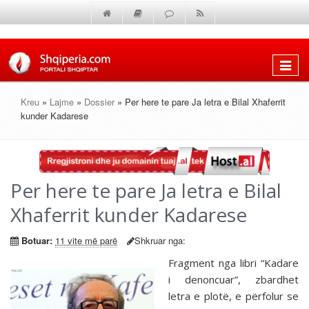
Shfaq
menun
Kreu
»
Lajme
»
Dossier
» Per here te pare Ja letra e Bilal Xhaferrit
kunder Kadarese
Per here te pare Ja letra e Bilal
Xhaferrit kunder Kadarese
Botuar:
11 vite më parë
Shkruar nga:
Fragment nga libri “Kadare
i denoncuar”, zbardhet
letra e plotë, e përfolur se