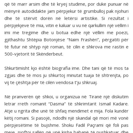
që të marr arsim dhe të kryej studime, por duke punuar në
mënyrë autodidakte jam përpjekur të grumbulloj pak njohuri
dhe të stërvit dorën në letërsi artistike. Si rezultat i
përpjekjeve të mia, vitin e kaluar u vu në qarkullim një vëllim i
imi me tregime dhe u botua edhe një vëllim me poezi,
gjithashtu Shtëpia Botonjëse “Naim Frashëri”, përgatiti për
të futur në shtyp një roman, të cilin e shkrova me rastin e
500-vjetorit të Skënderbeut.
Shkurtimisht kjo është biografia ime. Dhe tani që të mos ta
zgjas dhe të mos ju shkurtoj minutat tuaja të shtrenjta, po
vij te çështja për të cilën vendosa t’ju shkruaj.
Në pranverën që shkoi, u organizua në Tiranë një diskutim
letrar rreth romanit “Dasma” të shkrimtarit Ismail Kadare.
Atje u ngrita dhe unë të shfaq mendimet e mija. Fola kundër
këtij romani. Si pasojë, ndodhi një skandal që mori më vonë
përpjesëtime të bujshme. Shoku Fadil Paçrami që foli pas
meje, njoftoi sallën që unë kisha babanë të pushkatuar dhe