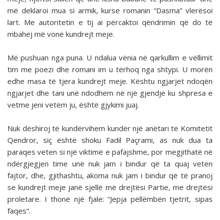
më deklaroi mua si armik, kurse romanin “Dasma” vlerësoi
lart. Me autoritetin e tij ai përcaktoi qëndrimin që do të
mbahej më vonë kundrejt meje.
Më pushuan nga puna. U ndalua vënia në qarkullim e vëllimit
tim me poezi dhe romani im u tërhoq nga shtypi. U morën
edhe masa të tjera kundrejt meje. Kështu ngjarjet ndoqën
ngjarjet dhe tani unë ndodhem në një gjendje ku shpresa e
vetme jeni vetëm ju, është gjykimi juaj.
Nuk dëshiroj të kundërvihem kundër një anëtari të Komitetit
Qendror, siç është shoku Fadil Paçrami, as nuk dua ta
paraqes veten si një viktimë e pafajshme, por megjithatë në
ndërgjegjen time unë nuk jam i bindur që ta quaj veten
fajtor, dhe, gjithashtu, akoma nuk jam i bindur që të pranoj
se kundrejt meje janë sjellë më drejtësi Partie, me drejtësi
proletare. I thonë një fjale: “Jepja pëllëmbën tjetrit, sipas
faqes”.