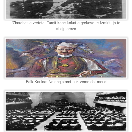
'Zbardhet' e verteta: Turqit kane kokat e grekeve te Izmirit, jo te
shqiptareve
Faik Konica: Ne shqiptaret nuk veme dot mend