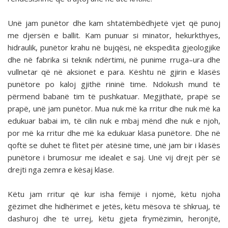
Unë jam punëtor dhe kam shtatëmbëdhjetë vjet që punoj
me djersën e ballit. Kam punuar si minator, hekurkthyes,
hidraulik, punëtor krahu në bujqësi, në ekspedita gjeologjike
dhe në fabrika si teknik ndërtimi, në punime rruga–ura dhe
vullnetar që në aksionet e para. Kështu në gjirin e klasës
punëtore po kaloj gjithë rininë time. Ndokush mund të
përmend babanë tim të pushkatuar. Megjithatë, prapë se
prapë, unë jam punëtor. Mua nuk më ka rritur dhe nuk më ka
edukuar babai im, të cilin nuk e mbaj mënd dhe nuk e njoh,
por më ka rritur dhe më ka edukuar klasa punëtore. Dhe në
qoftë se duhet të flitet për atësinë time, unë jam bir i klasës
punëtore i brumosur me idealet e saj. Unë vij drejt për së
drejti nga zemra e kësaj klase.
Këtu jam rritur që kur isha fëmijë i njomë, këtu njoha
gëzimet dhe hidhërimet e jetës, këtu mësova të shkruaj, të
dashuroj dhe të urrej, këtu gjeta frymëzimin, heronjtë,