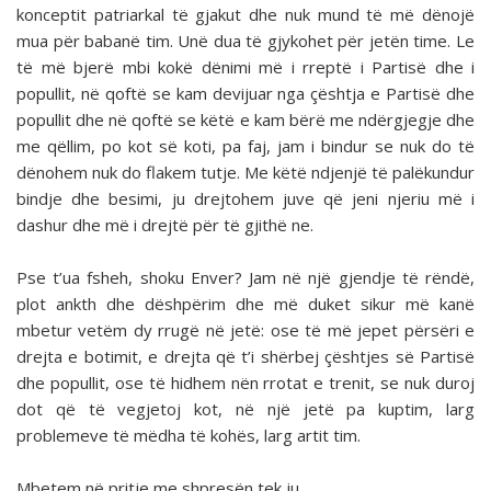
konceptit patriarkal të gjakut dhe nuk mund të më dënojë
mua për babanë tim. Unë dua të gjykohet për jetën time. Le
të më bjerë mbi kokë dënimi më i rreptë i Partisë dhe i
popullit, në qoftë se kam devijuar nga çështja e Partisë dhe
popullit dhe në qoftë se këtë e kam bërë me ndërgjegje dhe
me qëllim, po kot së koti, pa faj, jam i bindur se nuk do të
dënohem nuk do flakem tutje. Me këtë ndjenjë të palëkundur
bindje dhe besimi, ju drejtohem juve që jeni njeriu më i
dashur dhe më i drejtë për të gjithë ne.
Pse t’ua fsheh, shoku Enver? Jam në një gjendje të rëndë,
plot ankth dhe dëshpërim dhe më duket sikur më kanë
mbetur vetëm dy rrugë në jetë: ose të më jepet përsëri e
drejta e botimit, e drejta që t’i shërbej çështjes së Partisë
dhe popullit, ose të hidhem nën rrotat e trenit, se nuk duroj
dot që të vegjetoj kot, në një jetë pa kuptim, larg
problemeve të mëdha të kohës, larg artit tim.
Mbetem në pritje me shpresën tek ju.