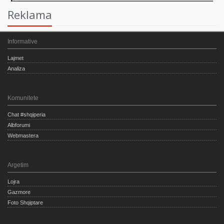
Reklama
Informative
Lajmet
Analiza
Komunitete
Chat #shqiperia
Albforumi
Webmastera
Argetim
Lojra
Gazmore
Foto Shqiptare