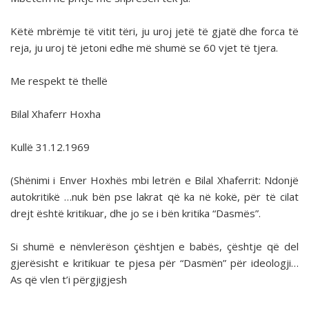
Këtë mbrëmje të vitit tëri, ju uroj jetë të gjatë dhe forca të
reja, ju uroj të jetoni edhe më shumë se 60 vjet të tjera.
Me respekt të thellë
Bilal Xhaferr Hoxha
Kullë 31.12.1969
(Shënimi i Enver Hoxhës mbi letrën e Bilal Xhaferrit: Ndonjë
autokritikë …nuk bën pse lakrat që ka në kokë, për të cilat
drejt është kritikuar, dhe jo se i bën kritika “Dasmës”.
Si shumë e nënvlerëson çështjen e babës, çështje që del
gjerësisht e kritikuar te pjesa për “Dasmën” për ideologji…
As që vlen t’i përgjigjesh