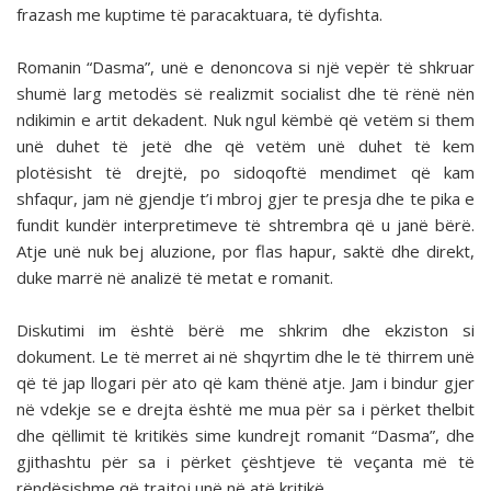
frazash me kuptime të paracaktuara, të dyfishta.
Romanin “Dasma”, unë e denoncova si një vepër të shkruar
shumë larg metodës së realizmit socialist dhe të rënë nën
ndikimin e artit dekadent. Nuk ngul këmbë që vetëm si them
unë duhet të jetë dhe që vetëm unë duhet të kem
plotësisht të drejtë, po sidoqoftë mendimet që kam
shfaqur, jam në gjendje t’i mbroj gjer te presja dhe te pika e
fundit kundër interpretimeve të shtrembra që u janë bërë.
Atje unë nuk bej aluzione, por flas hapur, saktë dhe direkt,
duke marrë në analizë të metat e romanit.
Diskutimi im është bërë me shkrim dhe ekziston si
dokument. Le të merret ai në shqyrtim dhe le të thirrem unë
që të jap llogari për ato që kam thënë atje. Jam i bindur gjer
në vdekje se e drejta është me mua për sa i përket thelbit
dhe qëllimit të kritikës sime kundrejt romanit “Dasma”, dhe
gjithashtu për sa i përket çështjeve të veçanta më të
rëndësishme që trajtoj unë në atë kritikë.