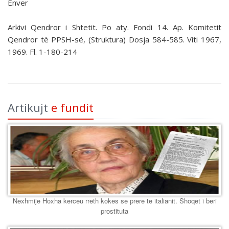
Enver
Arkivi Qendror i Shtetit. Po aty. Fondi 14. Ap. Komitetit
Qendror të PPSH-së, (Struktura) Dosja 584-585. Viti 1967,
1969. Fl. 1-180-214
Artikujt
e fundit
Nexhmije Hoxha kerceu rreth kokes se prere te italianit. Shoqet i beri
prostituta