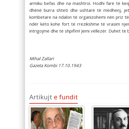
armiku befas dhe na mashtroi. Hodhi fare të keq
dhënë burra shteti dhe ushtarë të mëdhenj, jet
kombetare na ndalon të organizohemi nën priz të 
ndër këto kohe fort të rrezikshme të vrasim njeri
intrigojmë dhe të shpifim! Jemi vëllezër. Duhet të
Mihal Zallari
Gazeta Kombi 17.10.1943
Artikujt
e fundit