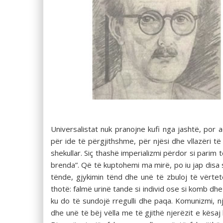
Universalistat nuk pranojne kufi nga jashtë, por
për ide të përgjithshme, për njësi dhe vllazëri t
shekullar. Siç thashë imperializmi përdor si pari
brenda”. Që të kuptohemi ma mirë, po iu jap disa 
tënde, gjykimin tënd dhe unë të zbuloj të vërtet
thotë: falmë urinë tande si individ ose si komb dhe 
ku do të sundojë rregulli dhe paqa. Komunizmi, nj
dhe unë të bëj vëlla me të gjithë njerëzit e kësaj bo