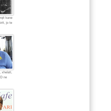
urqit kane
it, jo te
 xhelati,
PD ne