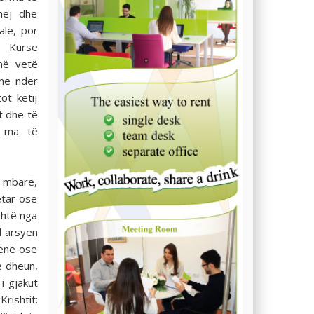
hej dhe
ale, por
. Kurse
anë vetë
inë ndër
ot këtij
et dhe të
t ma të
n mbarë,
etar ose
shtë nga
l arsyen
hënë ose
he dheun,
i gjakut
Krishtit: