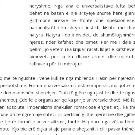
ndryshme. Nga ana e universalistave lufta bë
bëhet në bazën e një arsyeje shumë herë gjeni
gjithmonë arësye të ftohtë dhe spekulonjëse
nacionalistët i ka shtytur instikti, kishte me th
natyra. Natyra i do individet, do shumëllojshmër
njerëz, ndër kafshët dhe bimët. Për me i dalë z
qëllimi, jo vetëm i ka krijuar racat, llojet e kafshëv
bimëvet, por iu ka dhanë armët dhe mjete
rafinuara për t’u mbrojtur.
 aq më të ngushtë i venë kufijtë nga mbrenda. Flasin për njerëzi
ë përbotshme. Forma e universalizmit eshte imperializmi, qofte f
m të domosdoshëm shprehjen: “kufi të gjërë nga jashtë dhe të ngu
shembuj. Çdo fe e organizuar që ka prirje universale thotë: Më fa
ën absolute. Imperializmi shekullar romak ose englez etj., ka t
une do të ngreh një shtet i cili përfshin gjithë njerëzinë dhe gjit
ë tjetër formë e universalizmit, thotë: Hiq dore nga vëllau tënd 
te. Kjo bie erë diçka si ajo puna e shejtanit, i cili i paska thënë 