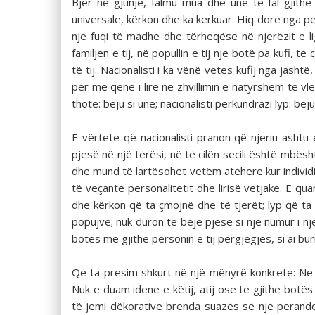
Bjer në gjunjë, falmu mua dhe unë të fal gjithë
universale, kërkon dhe ka kerkuar: Hiq dorë nga per
një fuqi të madhe dhe tërheqëse në njerëzit e lig
familjen e tij, në popullin e tij një botë pa kufi, 
të tij. Nacionalisti i ka vënë vetes kufij nga jasht
për me qenë i lirë në zhvillimin e natyrshëm të vlera
thotë: bëju si unë; nacionalisti përkundrazi lyp: bëj
E vërtetë që nacionalisti pranon që njeriu ash
pjesë në një tërësi, në të cilën secili është mbës
dhe mund të lartësohet vetëm atëhere kur individi o
të veçantë personalitetit dhe lirisë vetjake. E qua
dhe kërkon që ta çmojnë dhe të tjerët; lyp që ta
popujve; nuk duron të bëjë pjesë si një numur i n
botës me gjithë personin e tij përgjegjës, si ai burr
Që ta presim shkurt në një mënyrë konkrete: Ne 
Nuk e duam idenë e këtij, atij ose të gjithë botë
të jemi dëkorative brenda suazës së një perandor