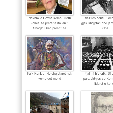
Nexhmije Hoxha kerceu rreth
Ish-Presidenti i Gr
kokes se prere te italianit.
gjak shqiptari dhe jam
Shoqet i beri prostituta
kete
Faik Konica: Ne shqiptaret nuk
Fjalimi historik: Si u
veme dot mend
para Lidhjes se Ko
lideret e koh