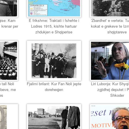
eqise: Kam
E frikshme: Traktati i fshehte i
'Zbardhet' e verteta: T
 krenar per
Lodres 1915, kishte hartuar
kokat e grekeve te Izmir
zhdukjen e Shqiperise
shqiptareve
 tall Noli
Fjalimi brilant: Kur Fan Noli jepte
Liri Lubonja: Kur Shyqi,
mbeve, me
doreheqjen
zgjidhej deputet i 
es
Shkoder