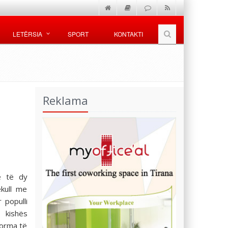
LETËRSIA
SPORT
KONTAKTI
Reklama
e të dy
ekull me
 populli
 kishës
forma të