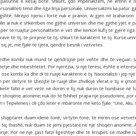
 pasurinë e kësaj bote. Shkurt, çdo imperializëm, në emrin e n
sonaliteti tënd dhe nga lirija personale. Universalizmi ka patur g
shtë. Mirëpo njeriu i fortë nuk e pranon. Ai gjen në kraharorin e
të cilin ai nuk e shkëmben me gjithë universin dhe me gjithë yjet e
ë, për të ruajtur personalitetin e vet dhe kërkon kufij të gjërë ng
ve të tij, të prirjeve të tij, shkurt të karakterit të tij. Kurse univ
u siç je, me fjalë të tjera, qëndro besnik i vetvetes.
tu edhe kombi nuk mund të qëndrojnë për vehte dhe të veçuar, 
htetje dhe mbeshtetet. Por njerëzia, si një tërësi, është e inter
se kombi ka dhe di të ruajë karakterin e tij. Nacionalisti i jep nj
n për detyrë të shenjtë të ruajë dhe zhvillojë vlerat e tij; e çmo
 ketë fatin e vet vetë në dorën e tij; nuk duron të humbasë në 
jë shoqërie anonime; nuk do të fshihet prapa një pseudonimi, por 
i i Tepelenes i cili çdo letër e mbaronte me këto fjale: “Unë, Aliu, 
shqiptaret duam idenë tonë, virtytin tonë, të mirën ose vetvet
s. Siç thashë, nuk duam të jemi pjestarë në një shoqëri anonime.
ije. Por në një çast fatzi ligështije dhe të krrupës së madhe n