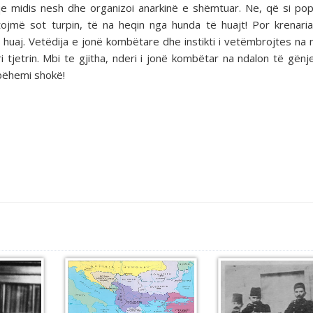
e midis nesh dhe organizoi anarkinë e shëmtuar. Ne, që si pop
ojmë sot turpin, të na heqin nga hunda të huajt! Por krenari
huaj. Vetëdija e jonë kombëtare dhe instikti i vetëmbrojtes na 
 tjetrin. Mbi te gjitha, nderi i jonë kombëtar na ndalon të gënj
 bëhemi shokë!