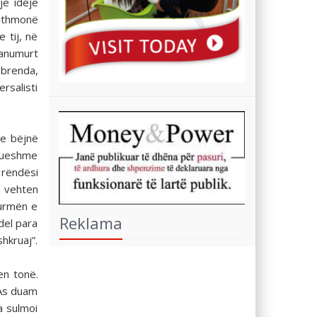
jë ideje
jithmonë
 tij, në
 panumurt
a brenda,
ersalisti
se bëjnë
esueshme
ë rëndësi
n vehten
turmën e
Reklama
del para
shkruaj”.
en tonë.
 As duam
a sulmoi