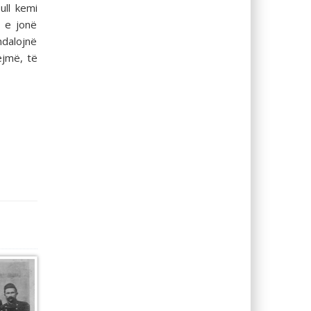
ull kemi
a e jonë
ndalojnë
ejmë, të