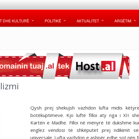
T DHE KULTURË
POLITIKË
AKTUALITET
ARGËTIM
i
lizmi
Qysh prej shekujsh vazhdon lufta midis këtyr
botëkuptimeve. Kjo luftë filloi aty nga i XII sh
Kartën e Madhe. Filloi në mënyrë të dukshme kur
englez vendosi të shkëputet prej ndikimit së
universale. Lufta vazhdon e ashpër edhe sot nën 