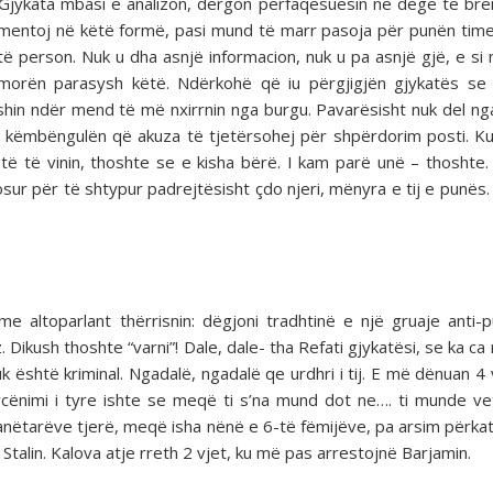
 Gjykata mbasi e analizon, dërgon përfaqësuesin në degë të b
komentoj në këtë formë, pasi mund të marr pasoja për punën tim
 person. Nuk u dha asnjë informacion, nuk u pa asnjë gjë, e si
morën parasysh këtë. Ndërkohë që iu përgjigjën gjykatës se
ishin ndër mend të më nxirrnin nga burgu. Pavarësisht nuk del ng
ta këmbëngulën që akuza të tjetërsohej për shpërdorim posti. K
të të vinin, thoshte se e kisha bërë. I kam parë unë – thoshte. 
r për të shtypur padrejtësisht çdo njeri, mënyra e tij e punës.
 altoparlant thërrisnin: dëgjoni tradhtinë e një gruaje anti-p
Dikush thoshte “varni”! Dale, dale- tha Refati gjykatësi, se ka ca 
k është kriminal. Ngadalë, ngadalë qe urdhri i tij. E më dënuan 4 
ënimi i tyre ishte se meqë ti s’na mund dot ne…. ti munde v
 anëtarëve tjerë, meqë isha nënë e 6-të fëmijëve, pa arsim përka
Stalin. Kalova atje rreth 2 vjet, ku më pas arrestojnë Barjamin.