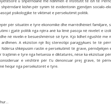
yetësorë u shpërndanë me ndihmën e Institutit të ish të Përn
t e shpërndarë kishin për synim të evidentonin gjendjen socialo-e
asojat psikologjike te viktimat e persekutimit politik.
tepër për situatën e tyre ekonomike dhe marrëdhëniet familjare, 
imi i gjatë politik nga njëra anë ka lënë pasoja në nivelet e izol
 edhe në nivelin e besueshmërisë së tyre. Kjo lidhet ngushtë me
ardhmen. A ekziston një lloj stereotipi paragjykues te të përn
së? Ndërsa shkëpusim rastin e persekutimit të grave, përndjekjen e
r trajtimin e tyre nga hetuesia e diktaturës, nëse ka ekzistuar pë
nsideruar e vështirë për t’u denoncuar prej grave, të përn
anë hequr nga persekutorët e tyre.
dhur…