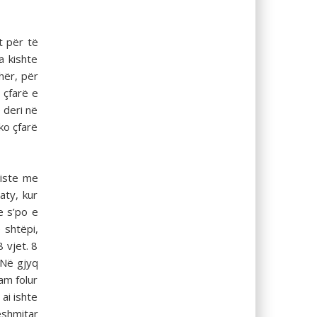
t për të
a kishte
hër, për
 çfarë e
 deri në
ko çfarë
liste me
aty, kur
e s’po e
 shtëpi,
 vjet. 8
 Në gjyq
am folur
ai ishte
ëshmitar