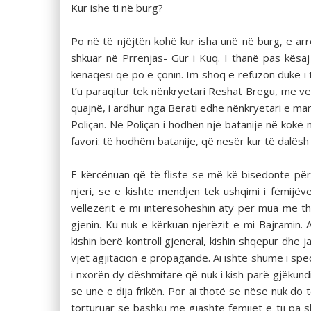
Kur ishe ti në burg?
Po në të njëjtën kohë kur isha unë në burg, e arre
shkuar në Prrenjas- Gur i Kuq. I thanë pas kësaj
kënaqësi që po e çonin. Im shoq e refuzon duke i t
t’u paraqitur tek nënkryetari Reshat Bregu, me ve
quajnë, i ardhur nga Berati edhe nënkryetari e ma
Poliçan. Në Poliçan i hodhën një batanije në kokë 
favori: të hodhëm batanije, që nesër kur të dalësh
E kërcënuan që të fliste se më kë bisedonte për 
njeri, se e kishte mendjen tek ushqimi i fëmijë
vëllezërit e mi interesoheshin aty për mua më th
gjenin. Ku nuk e kërkuan njerëzit e mi Bajramin. 
kishin bërë kontroll gjeneral, kishin shqepur dhe
vjet agjitacion e propagandë. Ai ishte shumë i spec
i nxorën dy dëshmitarë që nuk i kish parë gjëkundi 
se unë e dija frikën. Por ai thotë se nëse nuk do
torturuar së bashku me gjashtë fëmijët e tij pa 