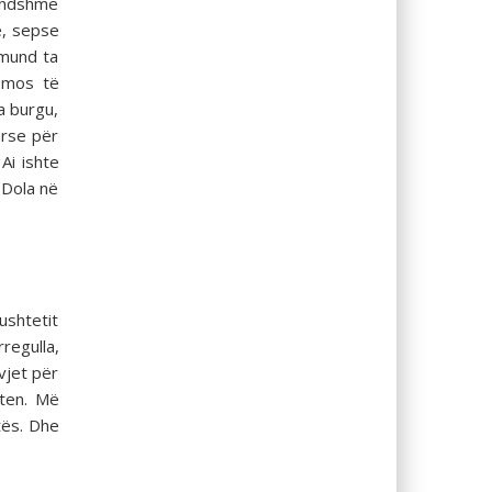
rendshme
e, sepse
 mund ta
 mos të
a burgu,
urse për
Ai ishte
 Dola në
ushtetit
rregulla,
vjet për
eten. Më
tës. Dhe