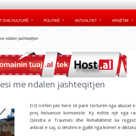
T DHE KULTURË
POLITIKË
AKTUALITET
ARGËTIM
me ndalen jashteqitjen
esi me ndalen jashteqitjen
D.D rrëfen për herë të parë torturën nga akuzat 
prej hetuesve komunistë. Ky është një nga ra
Qendra e Traumës dhe Rehabilitimit ka regjist
arkivat e saj, si dëshmi e gjallë nga krimet e diktat