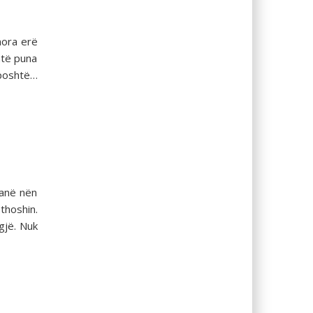
mora erë
htë puna
 poshtë…
janë nën
thoshin.
gjë. Nuk