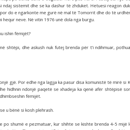
si ndaj sistemit dhe se ka dashur të zhduket. Hetuesi reagon du
, por do e ngarkonte me gurë në mal të Tomorrit dhe do të urdhë
mi hequr neve. Në vitin 1976 unë dola nga burgu.
u ishin fëmijët?
 shtëpi, dhe askush nuk futej brenda për t’i ndihmuar, pothuaj
ndonjë gjë. Por edhe nga lagjja ka pasur disa komunistë të mirë si
e edhe hidhnin ndonjë paqetë se xhadeja ka qenë afër shtëpisë so
dhimbseshin fëmijët.
se u bënë si kosh plehrash.
e po shumë e pezmatuar, kur shihte se kishte brenda 4-5 mijë l