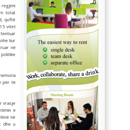
 regjimi
m total.
d, qoftë
15 vitet
 tentuar
kohe kur
truar në
 politike
 memoria
ë për të
r vrasje
ntimin e
 lënë në
t dhe u