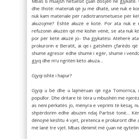
Mbas 6 muajsh hetuesit çuan dosjen në gjykatë.
dhe thotë: materiali që ju më dhatë, unë nuk e 
nuk kam materiale për radiotransmetuese për këtë
akuzojmë? Është akuzë e kotë. Por ata nuk e 
refuzonin akuzën që më kishin vënë, se ata nuk k
por për këtë akuzë jo- tha gjykatësi. Atëherë a
prokurorin e Beratit, ai qe i gatshëm çfarëdo që 
shumë agresor edhe shumë i egër, shumë i vendosu
gjyq dhe m’u ngritën këto akuza…
Gjyqi ishte i hapur?
Gjyqi u bë dhe u lajmëruan që nga Tomorrica, me
popullor. Dhe dritare të tëra u mbushën me njerëz. 
as neni përkatës jo, mënyra e veprimi të kësaj, nu
shpërdorim edhe abuzim ndaj Partisë tonë… Kërc
dënojnë kështu 4 vjet, pretenca e prokurorit dhe
më lanë tre vjet. Mbas dënimit më çuan në qytetin 