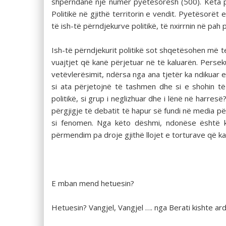
shpërndanë një numër pyetësorësh (500). Këta p
Politikë në gjithë territorin e vendit. Pyetësorë
të ish-të përndjekurve politikë, të nxirrnin në pah p
Ish-të përndjekurit politikë sot shqetësohen më 
vuajtjet që kanë përjetuar në të kaluarën. Persekut
vetëvlerësimit, ndërsa nga ana tjetër ka ndikuar
si ata përjetojnë të tashmen dhe si e shohin të 
politikë, si grup i neglizhuar dhe i lënë në harre
përgjigje të debatit të hapur së fundi në media pë
si fenomen. Nga këto dëshmi, ndonëse është ko
përmendim pa droje gjithë llojet e torturave që k
E mban mend hetuesin?
Hetuesin? Vangjel, Vangjel …. nga Berati kishte ar