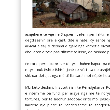
asnjëherë të vijë në Shqipëri, vetëm për faktin e
degdiseshin orë e çast, ditë e natë. Ky është n
arkivat e saj, si dëshmi e gjallë nga krimet e dikt
dhe jetën e tyre pas rifitimit të lirisë, që tashmë
Emrat e persekutorëve të tyre thuhen hapur, pa dr
e tyre nuk është fshirë. Janë të vërteta që asnj
shkruar detajet nga më të llahtarshmet nëpër het
Mbi këto dëshmi, Instituti i ish-të Përndjekurve P
e internime pa fund, për arsye nga më të ndry
torturës, për të hedhur sadopak dritë mbi pasoja
harresë një pjesë të rëndësishme të shoqëris