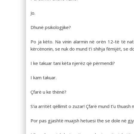
Jo.
Dhunë psikologjike?
Po ja këto. Na vinin alarmin në orën 12-të të n
kërcënonin, se nuk do mund t’i shihja fëmijët, se 
I ke takuar tani këta njerëz që përmendi?
I kam takuar.
Çfarë u ke thënë?
S’ia arritët qëllimit o zuzar! Çfarë mund t’u thuas
Por pas gjashtë muajsh hetuesi the se dole në gjyq