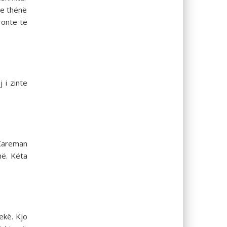
ke thënë
ronte të
 i zinte
 Kareman
në. Këta
ekë. Kjo