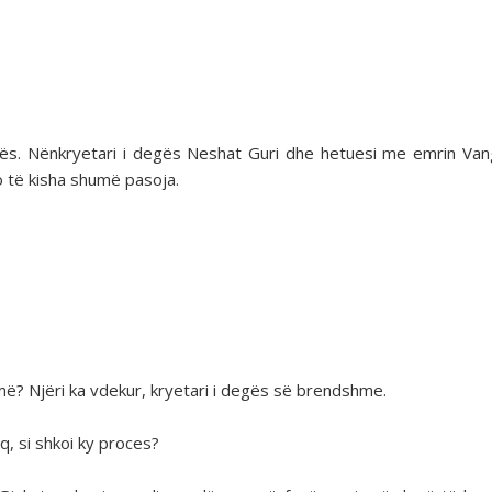
atës. Nënkryetari i degës Neshat Guri dhe hetuesi me emrin Van
do të kisha shumë pasoja.
h më? Njëri ka vdekur, kryetari i degës së brendshme.
, si shkoi ky proces?