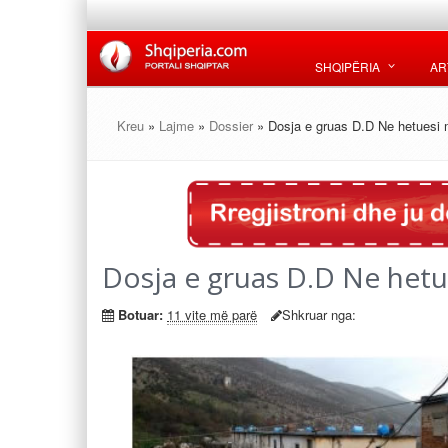
SHQIPËRIA
AR
Kreu
»
Lajme
»
Dossier
» Dosja e gruas D.D Ne hetuesi 
Dosja e gruas D.D Ne hetu
Botuar:
11 vite më parë
Shkruar nga: