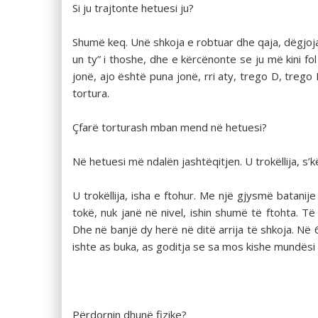
Si ju trajtonte hetuesi ju?
Shumë keq. Unë shkoja e robtuar dhe qaja, dëgjoj
un ty” i thoshe, dhe e kërcënonte se ju më kini 
jonë, ajo është puna jonë, rri aty, trego D, treg
tortura.
Çfarë torturash mban mend në hetuesi?
Në hetuesi më ndalën jashtëqitjen. U trokëllija, s’k
U trokëllija, isha e ftohur. Me një gjysmë batanij
tokë, nuk janë në nivel, ishin shumë të ftohta. T
Dhe në banjë dy herë në ditë arrija të shkoja. Në
ishte as buka, as goditja se sa mos kishe mundësi
Përdornin dhunë fizike?