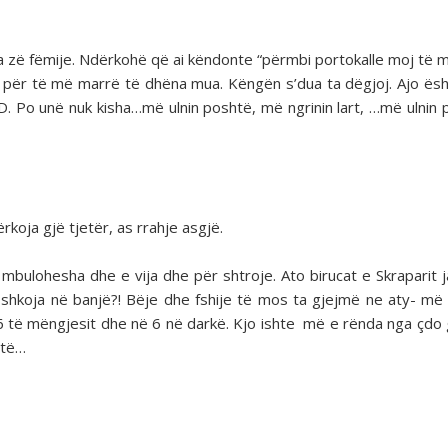
a zë fëmije. Ndërkohë që ai këndonte “përmbi portokalle moj të 
fol për të më marrë të dhëna mua. Këngën s’dua ta dëgjoj. Ajo ës
o D. Po unë nuk kisha…më ulnin poshtë, më ngrinin lart, …më ulnin
ërkoja gjë tjetër, as rrahje asgjë.
e mbulohesha dhe e vija dhe për shtroje. Ato birucat e Skraparit 
ë shkoja në banjë?! Bëje dhe fshije të mos ta gjejmë ne aty- më 
 6 të mëngjesit dhe në 6 në darkë. Kjo ishte më e rënda nga çdo 
 të…