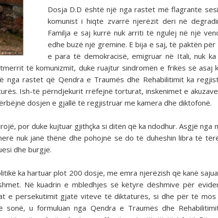
Dosja D.D është një nga rastet më flagrante sesi
komunist i hiqte zvarrë njerëzit deri në degradi
Familja e saj kurrë nuk arriti të ngulej në një ven
edhe buzë një gremine. E bija e saj, të paktën për 
e para të demokracisë, emigruar në Itali, nuk ka
 tmerrit të komunizmit, duke ruajtur sindromën e frikës së asaj 
jë nga rastet që Qendra e Traumës dhe Rehabilitimit ka regjis
aturës. Ish-të përndjekurit rrëfejnë torturat, inskenimet e akuzave
 përbëjnë dosjen e gjallë të regjistruar me kamera dhe diktofonë.
ojë, por duke kujtuar gjithçka si ditën që ka ndodhur. Asgjë nga
ëherë nuk janë thënë dhe pohojnë se do të duheshin libra të tër
uesi dhe burgje.
olitikë ka hartuar plot 200 dosje, me emra njerëzish që kanë sajua
shmet. Në kuadrin e mbledhjes së këtyre dëshmive për evide
t e persekutimit gjatë viteve të diktaturës, si dhe për të mos
ë sonë, u formuluan nga Qendra e Traumës dhe Rehabilitimi