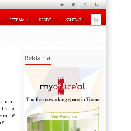
LETËRSIA
SPORT
KONTAKTI
Reklama
e paqena
stet që
ruar në
urës