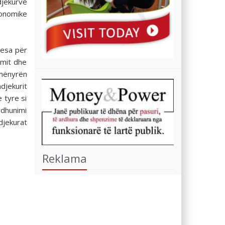
djekurve
konomike
sesa për
imit dhe
 mënyrën
djekurit
 tyre si
rdhunimi
djekurat
Reklama