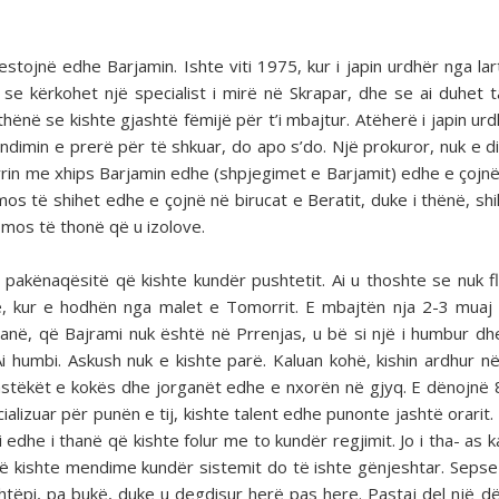
stojnë edhe Barjamin. Ishte viti 1975, kur i japin urdhër nga lar
 se kërkohet një specialist i mirë në Skrapar, dhe se ai duhet t
hënë se kishte gjashtë fëmijë për t’i mbajtur. Atëherë i japin urd
ndimin e prerë për të shkuar, do apo s’do. Një prokuror, nuk e di
rrin me xhips Barjamin edhe (shpjegimet e Barjamit) edhe e çojnë
mos të shihet edhe e çojnë në birucat e Beratit, duke i thënë, shi
 mos të thonë që u izolove.
pakënaqësitë që kishte kundër pushtetit. Ai u thoshte se nuk f
ve, kur e hodhën nga malet e Tomorrit. E mbajtën nja 2-3 muaj 
anë, që Bajrami nuk është në Prrenjas, u bë si një i humbur dh
Ai humbi. Askush nuk e kishte parë. Kaluan kohë, kishin ardhur në
 jastëkët e kokës dhe jorganët edhe e nxorën në gjyq. E dënojnë 8
ializuar për punën e tij, kishte talent edhe punonte jashtë orarit.
edhe i thanë që kishte folur me to kundër regjimit. Jo i tha- as k
 të kishte mendime kundër sistemit do të ishte gënjeshtar. Sepse 
shtëpi, pa bukë, duke u degdisur herë pas here. Pastaj del një d