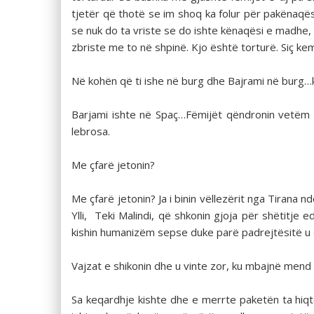
tjetër që thotë se im shoq ka folur për pakënaqë
se nuk do ta vriste se do ishte kënaqësi e madhe
zbriste me to në shpinë. Kjo është torturë. Siç ke
Në kohën që ti ishe në burg dhe Bajrami në burg…k
Barjami ishte në Spaç…Fëmijët qëndronin vetëm në
lebrosa.
Me çfarë jetonin?
Me çfarë jetonin? Ja i binin vëllezërit nga Tirana 
Ylli, Teki Malindi, që shkonin gjoja për shëtitj
kishin humanizëm sepse duke parë padrejtësitë u 
Vajzat e shikonin dhe u vinte zor, ku mbajnë mend 
Sa keqardhje kishte dhe e merrte paketën ta hiqt