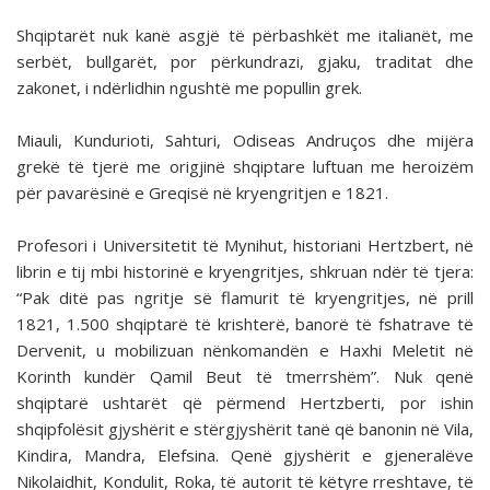
Shqiptarët nuk kanë asgjë të përbashkët me italianët, me
serbët, bullgarët, por përkundrazi, gjaku, traditat dhe
zakonet, i ndërlidhin ngushtë me popullin grek.
Miauli, Kundurioti, Sahturi, Odiseas Andruços dhe mijëra
grekë të tjerë me origjinë shqiptare luftuan me heroizëm
për pavarësinë e Greqisë në kryengritjen e 1821.
Profesori i Universitetit të Mynihut, historiani Hertzbert, në
librin e tij mbi historinë e kryengritjes, shkruan ndër të tjera:
“Pak ditë pas ngritje së flamurit të kryengritjes, në prill
1821, 1.500 shqiptarë të krishterë, banorë të fshatrave të
Dervenit, u mobilizuan nënkomandën e Haxhi Meletit në
Korinth kundër Qamil Beut të tmerrshëm”. Nuk qenë
shqiptarë ushtarët që përmend Hertzberti, por ishin
shqipfolësit gjyshërit e stërgjyshërit tanë që banonin në Vila,
Kindira, Mandra, Elefsina. Qenë gjyshërit e gjeneralëve
Nikolaidhit, Kondulit, Roka, të autorit të këtyre rreshtave, të