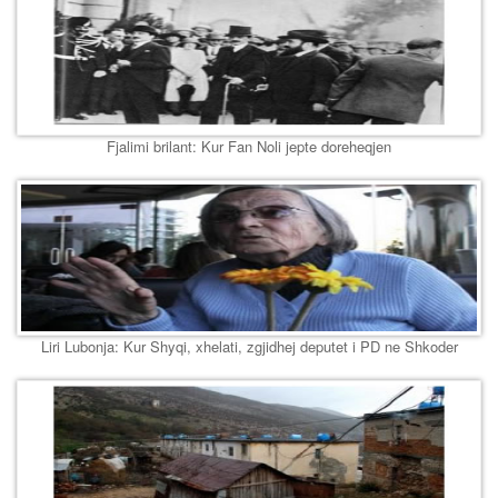
Fjalimi brilant: Kur Fan Noli jepte doreheqjen
Liri Lubonja: Kur Shyqi, xhelati, zgjidhej deputet i PD ne Shkoder