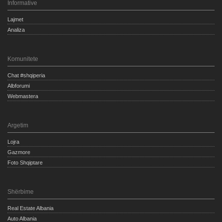
Informative
Lajmet
Analiza
Komunitete
Chat #shqiperia
Albforumi
Webmastera
Argetim
Lojra
Gazmore
Foto Shqiptare
Shërbime
Real Estate Albania
Auto Albania