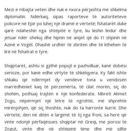
Mezi e mbajta veten dhe nuk e nxora përjashta me shkelma
diplomatin. Ndërkaq, sipas raporteve të autoriteteve
policore në Epir po luhej një dramë e vërtetë; fshatarët duke
qarë ndaheshin nga shtëpitë e tyre, ku kishin lindur dhe
jetuar ndër shekuj dhe hipnin në anijet që do t’i shpinin në
Azinë e Vogël. Dhashë urdhër të zbriten dhe të kthehen të
lirë në fshatrat e tyre.
Shqiptarët, ashtu si gjithë popujt e pazhvilluar, kanë dobësi
serioze, por kanë edhe virtyte të shkëlqyera. Ky fakt ishte
shkaku që ndërmjet dy vendeve tona u vendosën
marrëdhëniet kaq të përzemërta, të cilat morën, siç do
shohim, pothuaj trajtën e një konfederate. Mbreti Ahmet
Zogu, nëpërmjet një letre të ngrohtë, më shprehte
mirënjohjen, që siç thoshte, nuk do ta harronte kurrë. Dhe
vërtetë, deri në ditën e largimit të tij nga froni, sa herë që
vinte ndonjë përfaqësues shqiptar në Greqi, me porosi të
Zogut, vinte dhe në shtëpinë time dhe më sillte