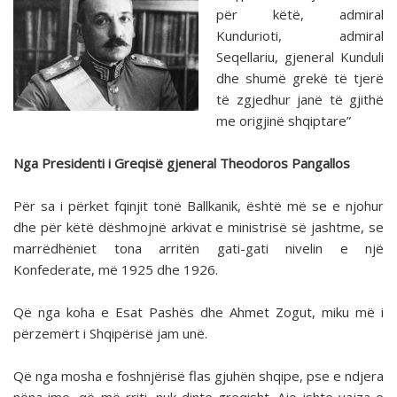
për këtë, admiral
Kundurioti, admiral
Seqellariu, gjeneral Kunduli
dhe shumë grekë të tjerë
të zgjedhur janë të gjithë
me origjinë shqiptare”
Nga Presidenti i Greqisë gjeneral Theodoros Pangallos
Për sa i përket fqinjit tonë Ballkanik, është më se e njohur
dhe për këtë dëshmojnë arkivat e ministrisë së jashtme, se
marrëdhëniet tona arritën gati-gati nivelin e një
Konfederate, më 1925 dhe 1926.
Që nga koha e Esat Pashës dhe Ahmet Zogut, miku më i
përzemërt i Shqipërisë jam unë.
Që nga mosha e foshnjërisë flas gjuhën shqipe, pse e ndjera