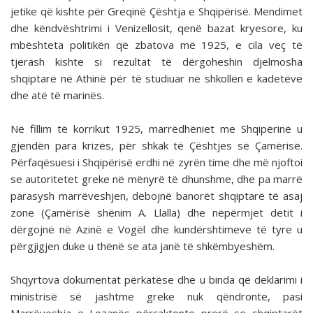
jetike që kishte për Greqinë Çështja e Shqipërisë. Mendimet
dhe këndvështrimi i Venizellosit, qenë bazat kryesore, ku
mbështeta politikën që zbatova më 1925, e cila veç të
tjerash kishte si rezultat të dërgoheshin djelmosha
shqiptarë në Athinë për të studiuar në shkollën e kadetëve
dhe atë të marinës.
Në fillim të korrikut 1925, marrëdhëniet me Shqipërinë u
gjendën para krizës, për shkak të Çështjes së Çamërisë.
Përfaqësuesi i Shqipërisë erdhi në zyrën time dhe më njoftoi
se autoritetet greke në mënyrë të dhunshme, dhe pa marrë
parasysh marrëveshjen, dëbojnë banorët shqiptarë të asaj
zone (Çamërisë shënim A. Llalla) dhe nëpërmjet detit i
dërgojnë në Azinë e Vogël dhe kundërshtimeve të tyre u
përgjigjen duke u thënë se ata janë të shkëmbyeshëm.
Shqyrtova dokumentat përkatëse dhe u binda që deklarimi i
ministrisë së jashtme greke nuk qëndronte, pasi