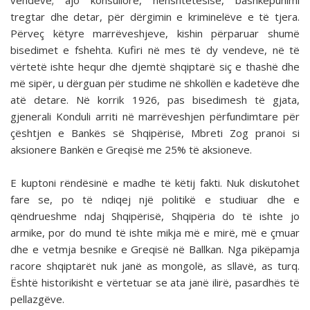
vendeve; ajo konsullore, nënshtetësisë, bashkëpunimi
tregtar dhe detar, për dërgimin e kriminelëve e të tjera.
Përveç këtyre marrëveshjeve, kishin përparuar shumë
bisedimet e fshehta. Kufiri në mes të dy vendeve, në të
vërtetë ishte hequr dhe djemtë shqiptarë siç e thashë dhe
më sipër, u dërguan për studime në shkollën e kadetëve dhe
atë detare. Në korrik 1926, pas bisedimesh të gjata,
gjenerali Konduli arriti në marrëveshjen përfundimtare për
çështjen e Bankës së Shqipërisë, Mbreti Zog pranoi si
aksionere Bankën e Greqisë me 25% të aksioneve.
E kuptoni rëndësinë e madhe të këtij fakti. Nuk diskutohet
fare se, po të ndiqej një politikë e studiuar dhe e
qëndrueshme ndaj Shqipërisë, Shqipëria do të ishte jo
armike, por do mund të ishte mikja më e mirë, më e çmuar
dhe e vetmja besnike e Greqisë në Ballkan. Nga pikëpamja
racore shqiptarët nuk janë as mongolë, as sllavë, as turq.
Është historikisht e vërtetuar se ata janë ilirë, pasardhës të
pellazgëve.