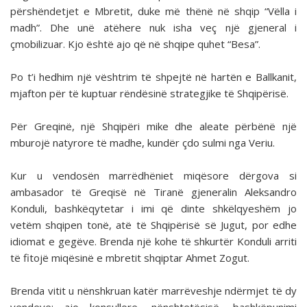
përshëndetjet e Mbretit, duke më thënë në shqip “Vëlla i
madh”. Dhe unë atëhere nuk isha veç një gjeneral i
çmobilizuar. Kjo është ajo që në shqipe quhet “Besa”.
Po t’i hedhim një vështrim të shpejtë në hartën e Ballkanit,
mjafton për të kuptuar rëndësinë strategjike të Shqipërisë.
Për Greqinë, një Shqipëri mike dhe aleate përbënë një
mburojë natyrore të madhe, kundër çdo sulmi nga Veriu.
Kur u vendosën marrëdhëniet miqësore dërgova si
ambasador të Greqisë në Tiranë gjeneralin Aleksandro
Konduli, bashkëqytetar i imi që dinte shkëlqyeshëm jo
vetëm shqipen tonë, atë të Shqipërisë së Jugut, por edhe
idiomat e gegëve. Brenda një kohe të shkurtër Konduli arriti
të fitojë miqësinë e mbretit shqiptar Ahmet Zogut.
Brenda vitit u nënshkruan katër marrëveshje ndërmjet të dy