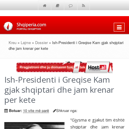
Shfaq
menun
Kreu
»
Lajme
»
Dossier
» Ish-Presidenti i Greqise Kam gjak shqiptari
dhe jam krenar per kete
Ish-Presidenti i Greqise Kam
gjak shqiptari dhe jam krenar
per kete
Botuar:
10 vite më parë
Shkruar nga:
“Gjysma e gjakut tim është
shqiptar dhe jam krenar