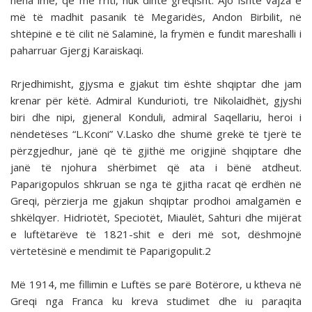
nëna ime, që më rriti, nuk dinte greqisht. Ajo ishte vajza e
më të madhit pasanik të Megaridës, Andon Birbilit, në
shtëpinë e të cilit në Salaminë, la frymën e fundit mareshalli i
paharruar Gjergj Karaiskaqi.
Rrjedhimisht, gjysma e gjakut tim është shqiptar dhe jam
krenar për këtë. Admiral Kundurioti, tre Nikolaidhët, gjyshi
biri dhe nipi, gjeneral Konduli, admiral Saqellariu, heroi i
nëndetëses “L.Kconi” V.Lasko dhe shumë grekë të tjerë të
përzgjedhur, janë që të gjithë me origjinë shqiptare dhe
janë të njohura shërbimet që ata i bënë atdheut.
Paparigopulos shkruan se nga të gjitha racat që erdhën në
Greqi, përzierja me gjakun shqiptar prodhoi amalgamën e
shkëlqyer. Hidriotët, Speciotët, Miaulët, Sahturi dhe mijërat
e luftëtarëve të 1821-shit e deri më sot, dëshmojnë
vërtetësinë e mendimit të Paparigopulit.2
Më 1914, me fillimin e Luftës se parë Botërore, u ktheva në
Greqi nga Franca ku kreva studimet dhe iu paraqita