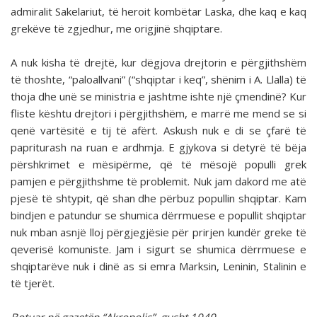
admiralit Sakelariut, të heroit kombëtar Laska, dhe kaq e kaq
grekëve të zgjedhur, me origjinë shqiptare.
A nuk kisha të drejtë, kur dëgjova drejtorin e përgjithshëm
të thoshte, “paloallvani” (“shqiptar i keq”, shënim i A. Llalla) të
thoja dhe unë se ministria e jashtme ishte një çmendinë? Kur
fliste kështu drejtori i përgjithshëm, e marrë me mend se si
qenë vartësitë e tij të afërt. Askush nuk e di se çfarë të
papriturash na ruan e ardhmja. E gjykova si detyrë të bëja
përshkrimet e mësipërme, që të mësojë populli grek
pamjen e përgjithshme të problemit. Nuk jam dakord me atë
pjesë të shtypit, që shan dhe përbuz popullin shqiptar. Kam
bindjen e patundur se shumica dërrmuese e popullit shqiptar
nuk mban asnjë lloj përgjegjësie për prirjen kundër greke të
qeverisë komuniste. Jam i sigurt se shumica dërrmuese e
shqiptarëve nuk i dinë as si emra Marksin, Leninin, Stalinin e
të tjerët.