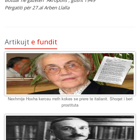
Botuar në gazetën “Akropolis”, gusht 1949
Përgatiti për 27.al Arben Llalla
Artikujt
e fundit
Nexhmije Hoxha kerceu rreth kokes se prere te italianit. Shoqet i beri
prostituta