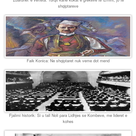
shqiptareve
Faik Konica: Ne shqiptaret nuk veme dot mend
Fjalimi historik: Si u tall Noli para Lidhjes se Kombeve, me lideret e
kohes