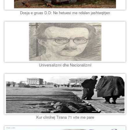
Dosja e gruas D.D: Ne hetuesi me ndalen jashteqitjen
Universalizmi dhe Nacionalizmi
Kur clirohej Tirana 71 vite me pare