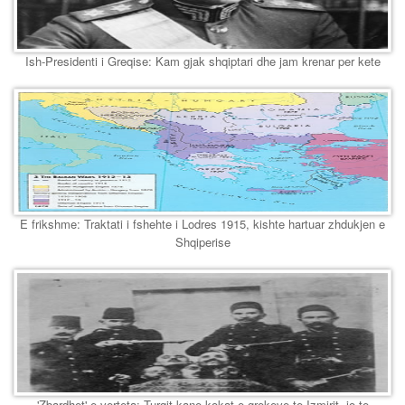
Ish-Presidenti i Greqise: Kam gjak shqiptari dhe jam krenar per kete
E frikshme: Traktati i fshehte i Lodres 1915, kishte hartuar zhdukjen e
Shqiperise
'Zbardhet' e verteta: Turqit kane kokat e grekeve te Izmirit, jo te