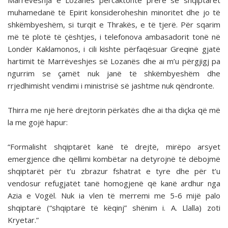
Marrëveshja e Lozanës përcaktonte prerë se shqiptarët
muhamedanë të Epirit konsideroheshin minoritet dhe jo të
shkëmbyeshëm, si turqit e Thrakës, e të tjerë. Për sqarim
më të plotë të çështjes, i telefonova ambasadorit tonë në
Londër Kaklamonos, i cili kishte përfaqësuar Greqinë gjatë
hartimit të Marrëveshjes së Lozanës dhe ai m’u përgjigj pa
ngurrim se çamët nuk janë të shkëmbyeshëm dhe
rrjedhimisht vendimi i ministrisë së jashtme nuk qëndronte.
Thirra me një herë drejtorin përkatës dhe ai tha diçka që më
la me gojë hapur:
“Formalisht shqiptarët kanë të drejtë, mirëpo arsyet
emergjence dhe qëllimi kombëtar na detyrojnë të dëbojmë
shqiptarët për t’u zbrazur fshatrat e tyre dhe për t’u
vendosur refugjatët tanë homogjenë që kanë ardhur nga
Azia e Vogël. Nuk ia vlen të merremi me 5-6 mijë palo
shqiptarë (“shqiptarë të këqinj” shënim i. A. Llalla) zoti
Kryetar.”