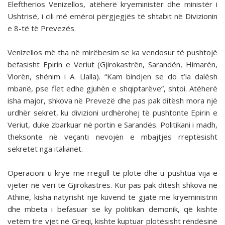
Eleftherios Venizellos, atëherë kryeministër dhe ministër i
Ushtrisë, i cili më emëroi përgjegjës të shtabit në Divizionin
e 8-të të Prevezës.
Venizellos më tha në mirëbesim se ka vendosur të pushtojë
befasisht Epirin e Veriut (Gjirokastrën, Sarandën, Himarën,
Vlorën, shënim i A. Llalla). “Kam bindjen se do t’ia dalësh
mbanë, pse flet edhe gjuhën e shqiptarëve”, shtoi. Atëherë
isha major, shkova në Prevezë dhe pas pak ditësh mora një
urdhër sekret, ku divizioni urdhërohej të pushtonte Epirin e
Veriut, duke zbarkuar në portin e Sarandës. Politikani i madh,
theksonte në veçanti nevojën e mbajtjes rreptësisht
sekretet nga italianët.
Operacioni u krye me rregull të plotë dhe u pushtua vija e
vjetër në veri të Gjirokastrës. Kur pas pak ditësh shkova në
Athinë, kisha natyrisht një kuvend të gjatë me kryeministrin
dhe mbeta i befasuar se ky politikan demonik, që kishte
vetëm tre vjet në Greqi, kishte kuptuar plotësisht rëndësinë