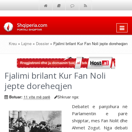
Shfaq
menun
Kreu
»
Lajme
»
Dossier
» Fjalimi brilant Kur Fan Noli jepte doreheqjen
Fjalimi brilant Kur Fan Noli
jepte doreheqjen
Botuar:
11 vite më parë
Shkruar nga:
Debatet e panjohura në
Parlamentin e parë
shqiptar, mes Fan Nolit dhe
Ahmet Zogut. Nga debati