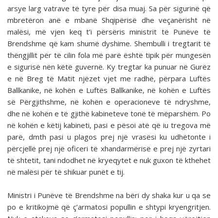
arsye larg vatrave të tyre për disa muaj. Sa për sigurinë që
mbretëron anë e mbanë Shqipërisë dhe veçanërisht në
malësi, më vjen keq t’i përsëris ministrit të Punëve të
Brendshme që kam shumë dyshime. Shembulli i tregtarit të
thëngjillit për të cilin fola më parë është tipik për mungesën
e sigurisë nën këtë guvernë. Ky tregtar ka punuar në Gurëz
e në Breg të Matit njëzet vjet me radhë, përpara Luftës
Ballkanike, në kohën e Luftës Ballkanike, në kohën e Luftës
së Përgjithshme, në kohën e operacione­ve të ndryshme,
dhe në kohën e të gjithë kabineteve tonë të mëparshëm. Po
në kohën e këtij kabineti, pasi e pësoi atë që iu tregova më
parë, dmth pasi u plagos prej një vrasësi ku udhëtonte i
përcjellë prej një oficeri të xhandarmërisë e prej një zyrtari
të shtetit, tani ndodhet në kryeqytet e nuk guxon të kthehet
në malësi për të shikuar punët e tij.
Ministri i Punëve të Brendshme na bëri dy shaka kur u qa se
po e kritikojmë që ç’armatosi popullin e shtypi kry­engritjen.