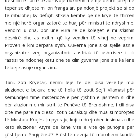
Këshillin e Lartë të aprovojë buxhetin me një deficit prej më
tepër se dhjetë milion franga ar, pa ndonjë projekt se si do
te mbulohej ky defiçit. Shkela këmbë që në krye të thirren
me një herë or­ganizatorë të huaj për ministri të ndryshme.
Vendimi u dha, por unë vura re që kolegët e mi s’kishin
dëshirë dhe as nxi­tim që ky vendim të vihej në veprim.
Provën e kini përpara sysh. Guverna jonë s’ka sjellë asnjë
organizator veç organi­zatorit austriak të ushtriseë i cili
rastisi të ndodhej këtu dhe të cilin guverna jonë s’e ka lënë
të bëjë asnjë organizim…
Tani, zoti Kryetar, nemni leje të bëj disa vërejtje mbi
aluzionet e bukura dhe të holla të zotit Sejfi Vllamasi për
sëmundjen time misterioze e për gishtin e jashtëm si dhe
për aluzionin e ministrit të Punëve të Brendshme, i cili disa
ditë më parë na cilësoi zotin Gurakuqi dhe mua si mbrojtës
të Mustafa Krujës. Ju pyes ju, kujt u drejtohen insinuata dhe
këto aluzione? Atyre që kanë vite e vite që punojnë për
çështjen e Shqipërisë? A është nevoja të mbrohemi kundër