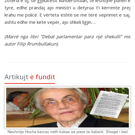
zotëria e tij, se gjykatësit kundërshtuan, të lëshojnë punën e
tyre, edhe prandaj ajo ministri u detyrua t’i kërrente prej
krahu me policë. E vërteta është se me tërë veprimet e saj,
ashtu edhe me këtë vepër, ajo shkeli ligjin….
(Marrë nga libri “Debat parlamentar para një shekulli” me
autor Filip Rrumbullakun).
Artikujt
e fundit
Nexhmije Hoxha kerceu rreth kokes se prere te italianit. Shoqet i beri