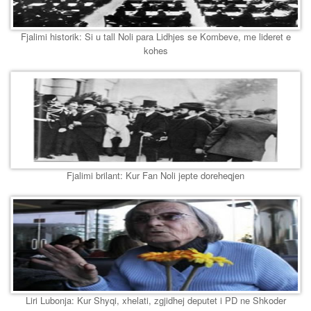
Fjalimi historik: Si u tall Noli para Lidhjes se Kombeve, me lideret e
kohes
Fjalimi brilant: Kur Fan Noli jepte doreheqjen
Liri Lubonja: Kur Shyqi, xhelati, zgjidhej deputet i PD ne Shkoder