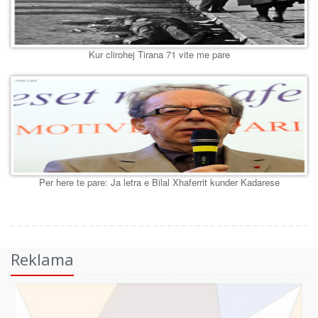
Kur clirohej Tirana 71 vite me pare
Per here te pare: Ja letra e Bilal Xhaferrit kunder Kadarese
Reklama