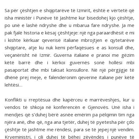
Sa për çështjen e shqiptarëve të Izmirit, është e vër­tetë që
isha ministër i Punëve të Jashtme kur bisedohej kjo çështje,
po unë e lashë ndryshe dhe u mbarua fare ndry­she. Ja me
pak fjalë historia e kësaj çështjeje: një nga para­ardhësit e mi
i kishte kërkuar qeverisë italiane mbrojtjen e qytetarëve
shqiptare, atje ku nuk kemi përfaqësues e as konsull dhe,
veçanërisht në Izmir. Guverna italiane e pra­noi me gëzim
këtë barrë dhe i kërkoi guvernës sonë hollësi mbi
pasaportat dhe mbi taksat konsullore. Në një përgjigje të
dhënë prej meje, e falenderonim qeverine italiane për këtë
lehtësi…
Konflikti u rreptësua dhe kapërceu e marrëveshjes, kur u
vendos të shkoja në konferencën e Gjenovës. Unë isha i
mendjes që s’duhej bërë asnëe emërim pa pëlqimin tim nga
njëra anë, dhe që, nga ana tjetër, duhej të pyetesha për çdo
çështje të jashtme me rëndësi, para se të jepej një vendim.
Kryeministri, i cili duhej të bëhej zëvëndës i punëve të