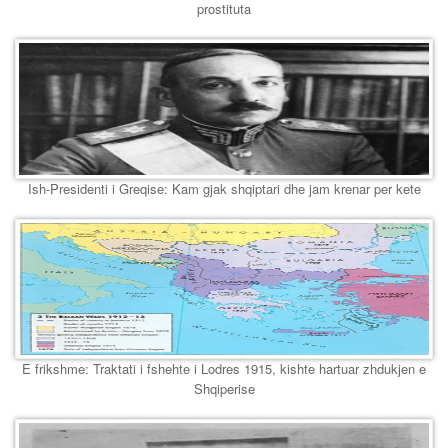
prostituta
Ish-Presidenti i Greqise: Kam gjak shqiptari dhe jam krenar per kete
E frikshme: Traktati i fshehte i Lodres 1915, kishte hartuar zhdukjen e
Shqiperise