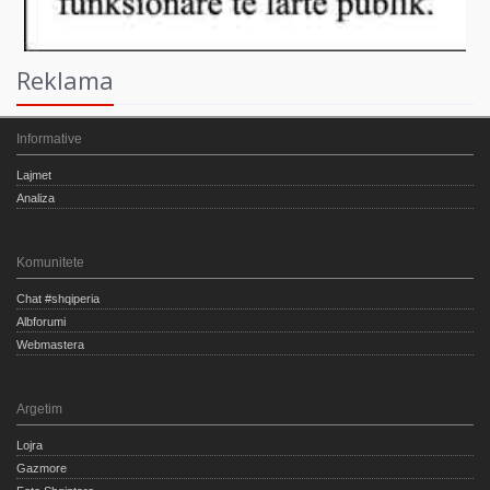
Reklama
Informative
Lajmet
Analiza
Komunitete
Chat #shqiperia
Albforumi
Webmastera
Argetim
Lojra
Gazmore