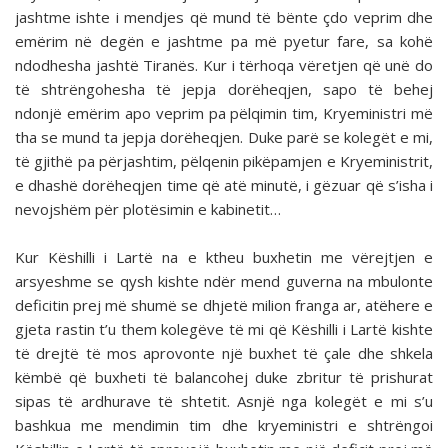
jashtme ishte i mendjes që mund të bënte çdo veprim dhe
emërim në degën e jashtme pa më pyetur fare, sa kohë
ndodhesha jashtë Tiranës. Kur i tërhoqa vëretjen që unë do
të shtrëngohesha të jepja dorëheqjen, sapo të behej
ndonjë emërim apo veprim pa pëlqimin tim, Kryeministri më
tha se mund ta jepja dorëheqjen. Duke parë se kolegët e mi,
të gjithë pa përjashtim, pëlqenin pikëpamjen e Kryeministrit,
e dhashë dorëheqjen time që atë minutë, i gëzuar që s’isha i
nevojshëm për plotësimin e kabinetit…
Kur Këshilli i Lartë na e ktheu buxhetin me vërejtjen e
arsyeshme se qysh kishte ndër mend guverna na mbulonte
deficitin prej më shumë se dhjetë milion franga ar, atëhere e
gjeta rastin t’u them kolegëve të mi që Këshilli i Lartë kishte
të drejtë të mos aprovonte një buxhet të çale dhe shkela
këmbë që buxheti të balancohej duke zbritur të pri­shurat
sipas të ardhurave të shtetit. Asnjë nga kolegët e mi s’u
bashkua me mendimin tim dhe kryeministri e shtrëngoi