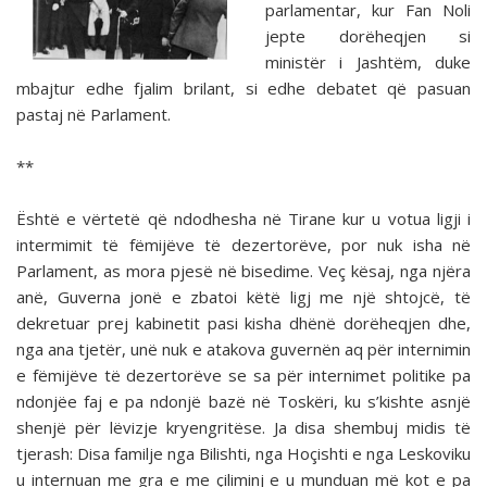
parlamentar, kur Fan Noli
jepte dorëheqjen si
ministër i Jashtëm, duke
mbajtur edhe fjalim brilant, si edhe debatet që pasuan
pastaj në Parlament.
**
Është e vërtetë që ndodhesha në Tirane kur u votua ligji i
intermimit të fëmijëve të dezertorëve, por nuk isha në
Parlament, as mora pjesë në bisedime. Veç kësaj, nga njëra
anë, Guverna jonë e zbatoi këtë ligj me një shtojcë, të
dekretuar prej kabinetit pasi kisha dhënë dorëheqjen dhe,
nga ana tjetër, unë nuk e atakova guvernën aq për interni­min
e fëmijëve të dezertorëve se sa për internimet politike pa
ndonjëe faj e pa ndonjë bazë në Toskëri, ku s’kishte asnjë
shenjë për lëvizje kryengritëse. Ja disa shembuj midis të
tjerash: Disa familje nga Bilishti, nga Hoçishti e nga Les­koviku
u internuan me gra e me çiliminj e u munduan më kot e pa