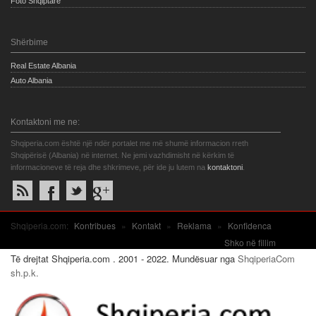
Foto Shqiptare
Shërbime
Real Estate Albania
Auto Albania
Kontaktoni me ne:
Shqiperia.com është një ndër portalet me më shumë informacion rreth
Shqipërisë (Albania) në internet. Ne jemi vazhdimisht në kërkim të
informacioneve të reja dhe shkrimeve, për ide ju lutem na
kontaktoni
.
Shqiperia.com:
Kontribues
»
Kontakt
»
Reklama
»
Konfidenca
Shko në fillim
Të drejtat Shqiperia.com . 2001 - 2022. Mundësuar nga
ShqiperiaCom
sh.p.k.