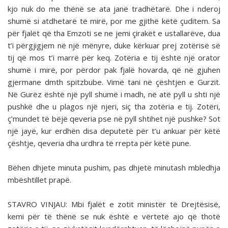
kjo nuk do me thënë se ata janë tradhëtarë. Dhe i nderoj
shumë si atdhetarë të mirë, por me gjithë këtë çuditem. Sa
për fjalët që tha Emzoti se ne jemi çirakët e ustallarëve, dua
t’i përgjigjem në një mënyre, duke kërkuar prej zotërisë së
tij që mos t’i marrë për keq. Zotëria e tij është një orator
shumë i mirë, por përdor pak fjalë hovarda, që në gjuhen
gjermane dmth spitzbube. Vimë tani në çështjen e Gurzit.
Në Gurëz është një pyll shumë i madh, në atë pyll u shti një
pushkë dhe u plagos një njeri, siç tha zotëria e tij. Zotëri,
ç’mundet të bëjë qeveria pse në pyll shtihet një pushke? Sot
një jayë, kur erdhën disa deputetë për t’u ankuar për këtë
çështje, qeveria dha urdhra të rrepta për këtë pune.
Bëhen dhjete minuta pushim, pas dhjetë minutash mbledhja
mbështillet prapë.
STAVRO VINJAU: Mbi fjalët e zotit ministër të Dre­jtësisë,
kemi për të thënë se nuk është e vërtetë ajo që thotë