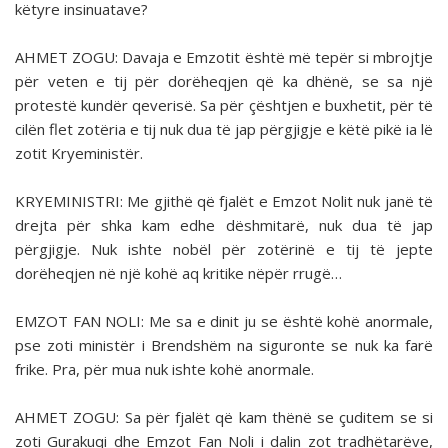
këtyre insinuatave?
AHMET ZOGU: Davaja e Emzotit është më tepër si mbrojtje
për veten e tij për dorëheqjen që ka dhënë, se sa një
protestë kundër qeverisë. Sa për çështjen e buxhetit, për të
cilën flet zotëria e tij nuk dua të jap përgjigje e këtë pikë ia lë
zotit Kryeministër.
KRYEMINISTRI: Me gjithë që fjalët e Emzot Nolit nuk janë të
drejta për shka kam edhe dëshmitarë, nuk dua të jap
përgjigje. Nuk ishte nobël për zotërinë e tij të jepte
dorëheqjen në një kohë aq kritike nëpër rrugë…
EMZOT FAN NOLI: Me sa e dinit ju se është kohë anormale,
pse zoti ministër i Brendshëm na siguronte se nuk ka farë
frike. Pra, për mua nuk ishte kohë anormale.
AHMET ZOGU: Sa për fjalët që kam thënë se çu­ditem se si
zoti Gurakuqi dhe Emzot Fan Noli i dalin zot tradhëtarëve,