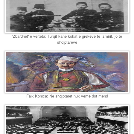
'Zbardhet' e verteta: Turqit kane kokat e grekeve te Izmirit, jo te
shqiptareve
Faik Konica: Ne shqiptaret nuk veme dot mend