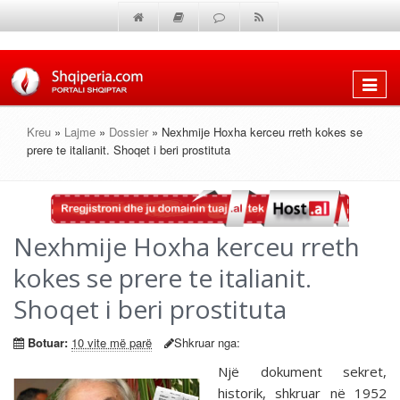
Shfaq
menun
Kreu
»
Lajme
»
Dossier
» Nexhmije Hoxha kerceu rreth kokes se
prere te italianit. Shoqet i beri prostituta
Nexhmije Hoxha kerceu rreth
kokes se prere te italianit.
Shoqet i beri prostituta
Botuar:
10 vite më parë
Shkruar nga:
Një dokument sekret,
historik, shkruar në 1952