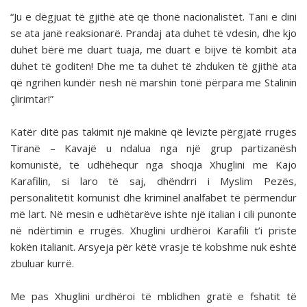
“Ju e dëgjuat të gjithë atë që thonë nacionalistët. Tani e dini
se ata janë reaksionarë. Prandaj ata duhet të vdesin, dhe kjo
duhet bërë me duart tuaja, me duart e bijve të kombit ata
duhet të goditen! Dhe me ta duhet të zhduken të gjithë ata
që ngrihen kundër nesh në marshin tonë përpara me Stalinin
çlirimtar!”
Katër ditë pas takimit një makinë që lëvizte përgjatë rrugës
Tiranë – Kavajë u ndalua nga një grup partizanësh
komunistë, të udhëhequr nga shoqja Xhuglini me Kajo
Karafilin, si laro të saj, dhëndrri i Myslim Pezës,
personalitetit komunist dhe kriminel analfabet të përmendur
më lart. Në mesin e udhëtarëve ishte një italian i cili punonte
në ndërtimin e rrugës. Xhuglini urdhëroi Karafili t’i priste
kokën italianit. Arsyeja për këtë vrasje të kobshme nuk është
zbuluar kurrë.
Me pas Xhuglini urdhëroi të mblidhen gratë e fshatit të