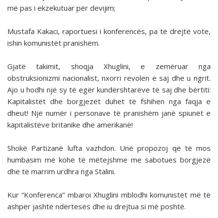
më pas i ekzekutuar për devijim;
Mustafa Kakaci, raportuesi i konferencës, pa të drejtë vote,
ishin komunistët pranishëm.
Gjatë takimit, shoqja Xhuglini, e zemëruar nga
obstruksionizmi nacionalist, nxorri revolen e saj dhe u ngrit.
Ajo u hodhi një sy të egër kundërshtarëve të saj dhe bërtiti:
Kapitalistët dhe borgjezët duhet të fshihen nga faqja e
dheut! Një numër i personave të pranishëm janë spiunët e
kapitalistëve britanike dhe amerikanë!
Shokë Partizanë lufta vazhdon. Unë propozoj që të mos
humbasim më kohë të mëtejshme me sabotues borgjezë
dhe të marrim urdhra nga Stalini.
Kur “Konferenca” mbaroi Xhuglini mblodhi komunistët më të
ashpër jashtë ndërtesës dhe iu drejtua si më poshtë.