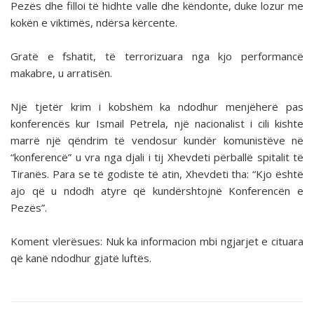
Pezës dhe filloi të hidhte valle dhe këndonte, duke lozur me
kokën e viktimës, ndërsa kërcente.
Gratë e fshatit, të terrorizuara nga kjo performancë
makabre, u arratisën.
Një tjetër krim i kobshëm ka ndodhur menjëherë pas
konferencës kur Ismail Petrela, një nacionalist i cili kishte
marrë një qëndrim të vendosur kundër komunistëve në
“konferencë” u vra nga djali i tij Xhevdeti përballë spitalit të
Tiranës. Para se të godiste të atin, Xhevdeti tha: “Kjo është
ajo që u ndodh atyre që kundërshtojnë Konferencën e
Pezës”.
Koment vlerësues: Nuk ka informacion mbi ngjarjet e cituara
që kanë ndodhur gjatë luftës.