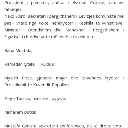
President i plenumit, anëtar i Byrosë Politike, tani në
fatkeqësi;
Nako Spiro, sekretari i përgjithshëm i Lëvizjes komuniste më
pas i vrarë nga Xoxe, nënkryetar i Këshillit të Ministrave,
Ministër i Brendshëm dhe Menaxher i Përgjithshëm i
Sigurisë, i cili edhe vetë më vonë u ekzekutua;
Baba Mustafa;
Ramadan Çitaku, i likuiduar;
Myslim Peza, gjeneral major dhe zëvendës kryetar i
Presidiumit të Kuvendit Popullor;
Gago Tashko, ministër i pyjeve;
Muharem Butka;
Mustafa Gjinishi, sekretar i konferencës, pa të drejtë vote,