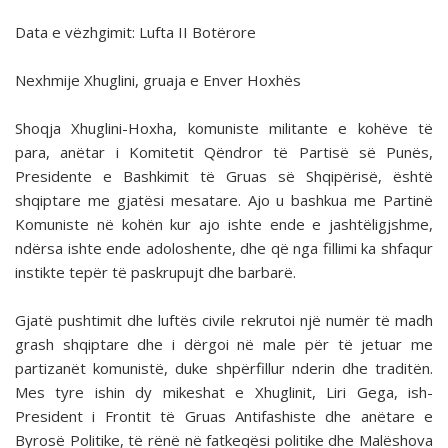
Data e vëzhgimit: Lufta II Botërore
Nexhmije Xhuglini, gruaja e Enver Hoxhës
Shoqja Xhuglini-Hoxha, komuniste militante e kohëve të
para, anëtar i Komitetit Qëndror të Partisë së Punës,
Presidente e Bashkimit të Gruas së Shqipërisë, është
shqiptare me gjatësi mesatare. Ajo u bashkua me Partinë
Komuniste në kohën kur ajo ishte ende e jashtëligjshme,
ndërsa ishte ende adoloshente, dhe që nga fillimi ka shfaqur
instikte tepër të paskrupujt dhe barbarë.
Gjatë pushtimit dhe luftës civile rekrutoi një numër të madh
grash shqiptare dhe i dërgoi në male për të jetuar me
partizanët komunistë, duke shpërfillur nderin dhe traditën.
Mes tyre ishin dy mikeshat e Xhuglinit, Liri Gega, ish-
President i Frontit të Gruas Antifashiste dhe anëtare e
Byrosë Politike, të rënë në fatkeqësi politike dhe Malëshova