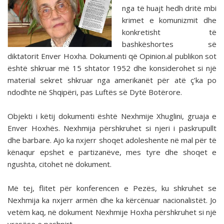
nga të huajt hedh dritë mbi
krimet e komunizmit dhe
konkretisht të
bashkëshortes së
diktatorit Enver Hoxha. Dokumenti që Opinion.al publikon sot
është shkruar më 15 shtator 1952 dhe konsiderohet si një
material sekret shkruar nga amerikanët për atë ç’ka po
ndodhte në Shqipëri, pas Luftës së Dytë Botërore.
Objekti i këtij dokumenti është Nexhmije Xhuglini, gruaja e
Enver Hoxhës. Nexhmija përshkruhet si njeri i paskrupullt
dhe barbare. Ajo ka nxjerr shoqet adoleshente në mal për të
kënaqur epshet e partizanëve, mes tyre dhe shoqet e
ngushta, citohet në dokument.
Më tej, flitet për konferencen e Pezës, ku shkruhet se
Nexhmija ka nxjerr armën dhe ka kërcënuar nacionalistët. Jo
vetëm kaq, në dokument Nexhmije Hoxha përshkruhet si një