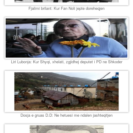
Fjalimi brilant: Kur Fan Noli jepte doreheqjen
Liri Lubonja: Kur Shyqi, xhelati, zgjidhej deputet i PD ne Shkoder
Dosja e gruas D.D: Ne hetuesi me ndalen jashteqitjen