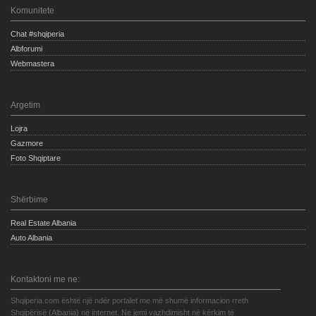
Komunitete
Chat #shqiperia
Albforumi
Webmastera
Argetim
Lojra
Gazmore
Foto Shqiptare
Shërbime
Real Estate Albania
Auto Albania
Kontaktoni me ne:
Shqiperia.com është një ndër portalet me më shumë informacion rreth
Shqipërisë (Albania) në internet. Ne jemi vazhdimisht në kërkim të