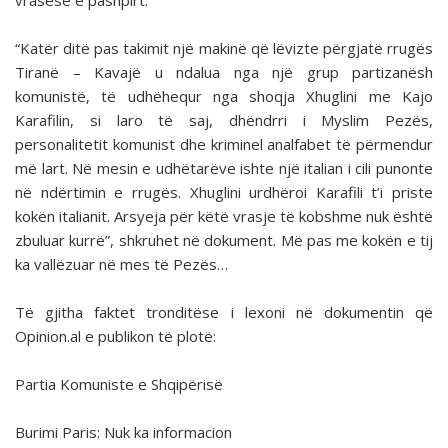
vrasëse e pashpirt.
“Katër ditë pas takimit një makinë që lëvizte përgjatë rrugës
Tiranë – Kavajë u ndalua nga një grup partizanësh
komunistë, të udhëhequr nga shoqja Xhuglini me Kajo
Karafilin, si laro të saj, dhëndrri i Myslim Pezës,
personalitetit komunist dhe kriminel analfabet të përmendur
më lart. Në mesin e udhëtarëve ishte një italian i cili punonte
në ndërtimin e rrugës. Xhuglini urdhëroi Karafili t’i priste
kokën italianit. Arsyeja për këtë vrasje të kobshme nuk është
zbuluar kurrë”, shkruhet në dokument. Më pas me kokën e tij
ka vallëzuar në mes të Pezës…
Të gjitha faktet tronditëse i lexoni në dokumentin që
Opinion.al e publikon të plotë:
Partia Komuniste e Shqipërisë
Burimi Paris: Nuk ka informacion