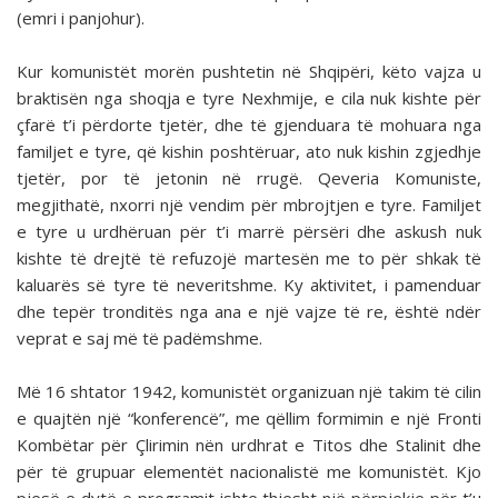
(emri i panjohur).
Kur komunistët morën pushtetin në Shqipëri, këto vajza u
braktisën nga shoqja e tyre Nexhmije, e cila nuk kishte për
çfarë t’i përdorte tjetër, dhe të gjenduara të mohuara nga
familjet e tyre, që kishin poshtëruar, ato nuk kishin zgjedhje
tjetër, por të jetonin në rrugë. Qeveria Komuniste,
megjithatë, nxorri një vendim për mbrojtjen e tyre. Familjet
e tyre u urdhëruan për t’i marrë përsëri dhe askush nuk
kishte të drejtë të refuzojë martesën me to për shkak të
kaluarës së tyre të neveritshme. Ky aktivitet, i pamenduar
dhe tepër tronditës nga ana e një vajze të re, është ndër
veprat e saj më të padëmshme.
Më 16 shtator 1942, komunistët organizuan një takim të cilin
e quajtën një “konferencë”, me qëllim formimin e një Fronti
Kombëtar për Çlirimin nën urdhrat e Titos dhe Stalinit dhe
për të grupuar elementët nacionalistë me komunistët. Kjo