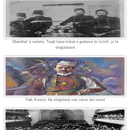
'Zbardhet' e verteta: Turqit kane kokat e grekeve te Izmirit, jo te
shqiptareve
Faik Konica: Ne shqiptaret nuk veme dot mend