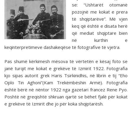
se: “Ushtarët otomanë
pozojnë me kokat e prera
të shqiptarëve”. Më vjen
keq që është e disata herë
që mediat shqiptare bien
në kurthin e
keqinterpretimeve dashakeqëse të fotografive të vjetra.
Pas shumë kërkimesh mësova të vërtetën e kësaj foto se
janë turqit me kokat e grekëve të Izmirit 1922. Fotografia
kjo sipas autorit grek Haris Tsirkinidhis, në librin e tij “Eho
Oplo Tin Aghoni”(Kam Trekëmbëshin Armë). Fotografia
është bërë në nëntor 1922 nga gazetari francez Rene Pyo.
Poshtë në greqishtë shkruan qartë se bëhet fjalë për kokat
e grekëve të Izmirit dhe jo për koka shqiptarësh.