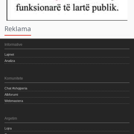
Reklama
Informative
Lajmet
Analiza
Komunitete
Chat #shqiperia
Albforumi
Webmastera
Argetim
Lojra