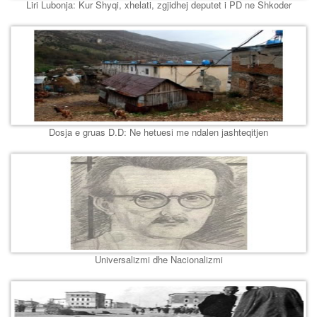
Liri Lubonja: Kur Shyqi, xhelati, zgjidhej deputet i PD ne Shkoder
Dosja e gruas D.D: Ne hetuesi me ndalen jashteqitjen
Universalizmi dhe Nacionalizmi