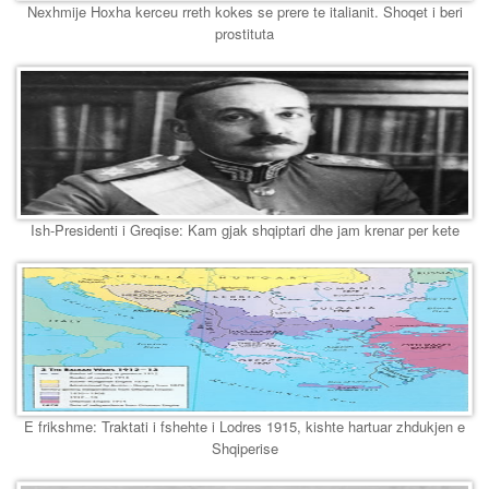
Nexhmije Hoxha kerceu rreth kokes se prere te italianit. Shoqet i beri
prostituta
Ish-Presidenti i Greqise: Kam gjak shqiptari dhe jam krenar per kete
E frikshme: Traktati i fshehte i Lodres 1915, kishte hartuar zhdukjen e
Shqiperise