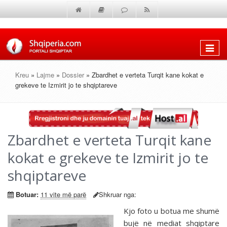
Shfaq
menun
Kreu
»
Lajme
»
Dossier
» Zbardhet e verteta Turqit kane kokat e
grekeve te Izmirit jo te shqiptareve
Zbardhet e verteta Turqit kane
kokat e grekeve te Izmirit jo te
shqiptareve
Botuar:
11 vite më parë
Shkruar nga:
Kjo foto u botua me shumë
bujë në mediat shqiptare