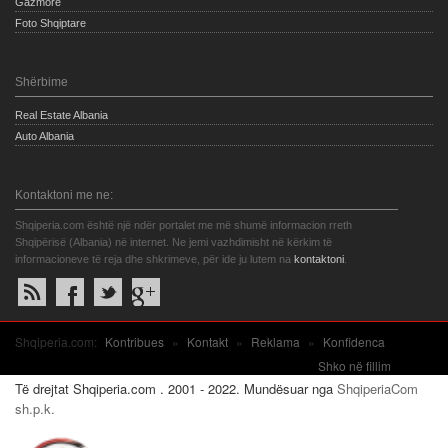
Gazmore
Foto Shqiptare
Shërbime
Real Estate Albania
Auto Albania
Kontaktoni me ne:
Shqiperia.com është një ndër portalet me më shumë informacion rreth
Shqipërisë (Albania) në internet. Ne jemi vazhdimisht në kërkim të
informacioneve të reja dhe shkrimeve, për ide ju lutem na
kontaktoni
.
Shqiperia.com:
Kontribues
»
Kontakt
»
Reklama
»
Konfidenca
Shko në fillim
Të drejtat Shqiperia.com . 2001 - 2022. Mundësuar nga
ShqiperiaCom
sh.p.k.