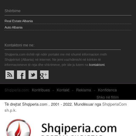
Shërbime
Real Estate Albania
Auto Albania
Kontaktoni me ne:
Shqiperia.com është një ndër portalet me më shumë informacion rreth
Shqipërisë (Albania) në internet. Ne jemi vazhdimisht në kërkim të
informacioneve të reja dhe shkrimeve, për ide ju lutem na
kontaktoni
.
Shqiperia.com:
Kontribues
»
Kontakt
»
Reklama
»
Konfidenca
Shko në fillim
Të drejtat Shqiperia.com . 2001 - 2022. Mundësuar nga
ShqiperiaCom
sh.p.k.