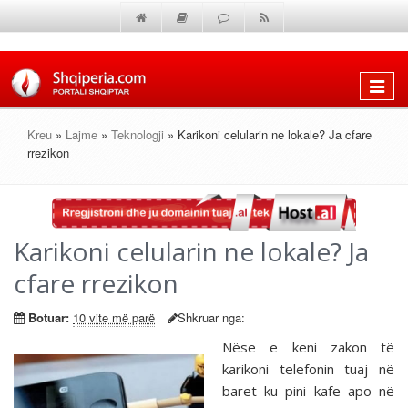
Shfaq
menun
Kreu
»
Lajme
»
Teknologji
» Karikoni celularin ne lokale? Ja cfare
rrezikon
Karikoni celularin ne lokale? Ja
cfare rrezikon
Botuar:
10 vite më parë
Shkruar nga:
Nëse e keni zakon të
karikoni telefonin tuaj në
baret ku pini kafe apo në