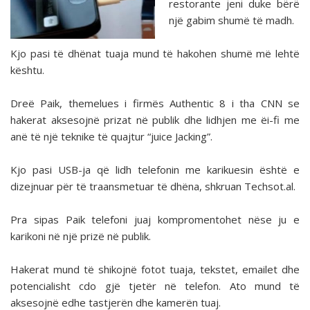
restorante jeni duke bërë
një gabim shumë të madh.
Kjo pasi të dhënat tuaja mund të hakohen shumë më lehtë
kështu.
Dreë Paik, themelues i firmës Authentic 8 i tha CNN se
hakerat aksesojnë prizat në publik dhe lidhjen me ëi-fi me
anë të një teknike të quajtur “juice Jacking”.
Kjo pasi USB-ja që lidh telefonin me karikuesin është e
dizejnuar për të traansmetuar të dhëna, shkruan Techsot.al.
Pra sipas Paik telefoni juaj kompromentohet nëse ju e
karikoni në një prizë në publik.
Hakerat mund të shikojnë fotot tuaja, tekstet, emailet dhe
potencialisht cdo gjë tjetër në telefon. Ato mund të
aksesojnë edhe tastjerën dhe kamerën tuaj.