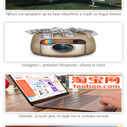
Njihuni me aeroplanin qe ka bere ndryshimin e madh ne tregun boteror
Instagram-i, profesioni fitimprures i shume te rinjve
Interneti: Ja kush jane 10 faqet me te vizituara ne bote