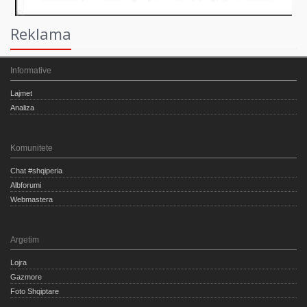
Reklama
Informative
Lajmet
Analiza
Komunitete
Chat #shqiperia
Albforumi
Webmastera
Argetim
Lojra
Gazmore
Foto Shqiptare