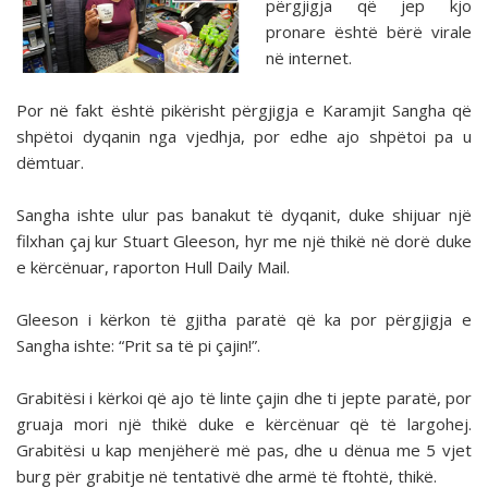
përgjigja që jep kjo
pronare është bërë virale
në internet.
Por në fakt është pikërisht përgjigja e Karamjit Sangha që
shpëtoi dyqanin nga vjedhja, por edhe ajo shpëtoi pa u
dëmtuar.
Sangha ishte ulur pas banakut të dyqanit, duke shijuar një
filxhan çaj kur Stuart Gleeson, hyr me një thikë në dorë duke
e kërcënuar, raporton Hull Daily Mail.
Gleeson i kërkon të gjitha paratë që ka por përgjigja e
Sangha ishte: “Prit sa të pi çajin!”.
Grabitësi i kërkoi që ajo të linte çajin dhe ti jepte paratë, por
gruaja mori një thikë duke e kërcënuar që të largohej.
Grabitësi u kap menjëherë më pas, dhe u dënua me 5 vjet
burg për grabitje në tentativë dhe armë të ftohtë, thikë.