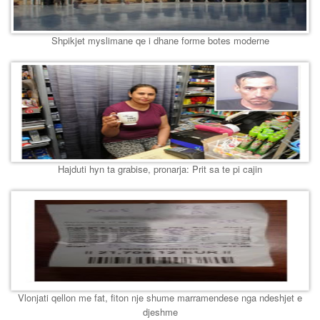
Shpikjet myslimane qe i dhane forme botes moderne
Hajduti hyn ta grabise, pronarja: Prit sa te pi cajin
Vlonjati qellon me fat, fiton nje shume marramendese nga ndeshjet e
djeshme