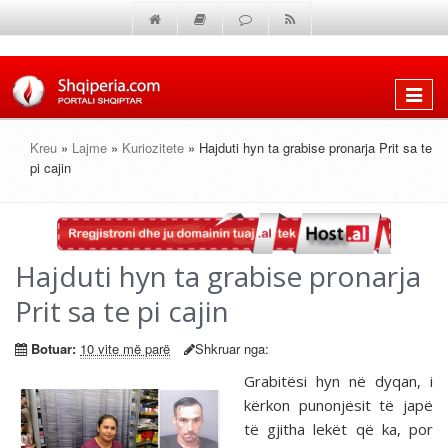
Shfaq
menun
Kreu
»
Lajme
»
Kuriozitete
» Hajduti hyn ta grabise pronarja Prit sa te
pi cajin
Hajduti hyn ta grabise pronarja
Prit sa te pi cajin
Botuar:
10 vite më parë
Shkruar nga:
Grabitësi hyn në dyqan, i
kërkon punonjësit të japë
të gjitha lekët që ka, por