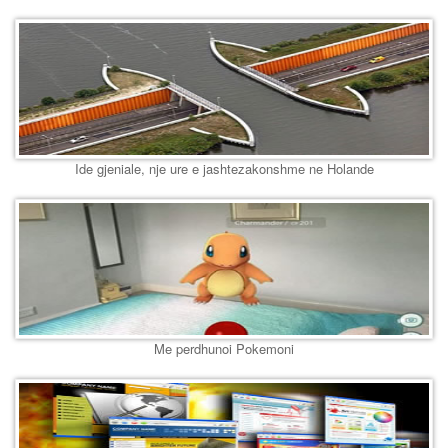
Ide gjeniale, nje ure e jashtezakonshme ne Holande
Me perdhunoi Pokemoni