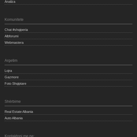
Analiza
Komunitete
Chat #shqiperia
Albforumi
Webmastera
Argetim
Lojra
Gazmore
Foto Shqiptare
Shërbime
Real Estate Albania
Auto Albania
Kontaktoni me ne: