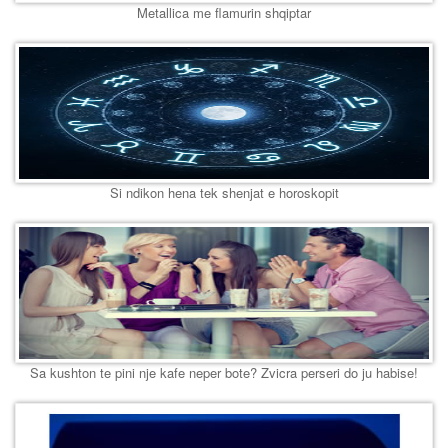
Metallica me flamurin shqiptar
Si ndikon hena tek shenjat e horoskopit
Sa kushton te pini nje kafe neper bote? Zvicra perseri do ju habise!