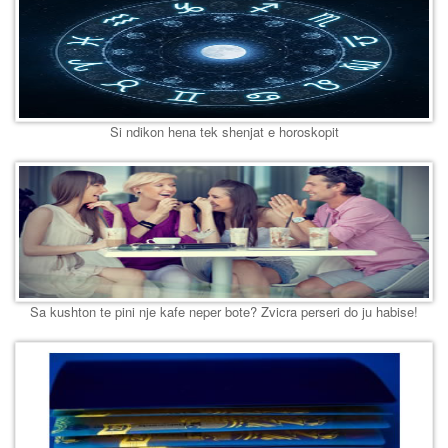
Si ndikon hena tek shenjat e horoskopit
Sa kushton te pini nje kafe neper bote? Zvicra perseri do ju habise!