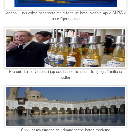
Mesoni kush eshte pasaporta me e forte ne bote, s'eshte ajo e SHBA e
as e Gjermanise
Pronari i birres Corona i jep cdo banori te fshatit te tij nga 2 milione
dollar
Shpikjet myslimane qe i dhane forme botes moderne