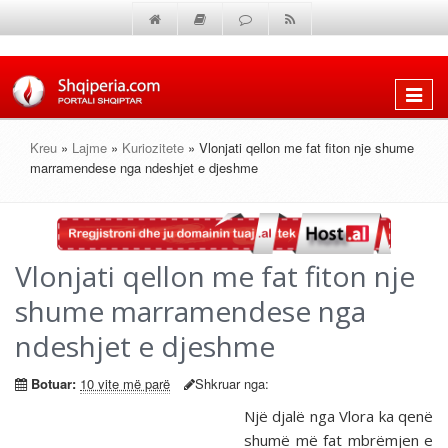
Shfaq
menun
Kreu
»
Lajme
»
Kuriozitete
» Vlonjati qellon me fat fiton nje shume
marramendese nga ndeshjet e djeshme
Vlonjati qellon me fat fiton nje
shume marramendese nga
ndeshjet e djeshme
Botuar:
10 vite më parë
Shkruar nga:
Një djalë nga Vlora ka qenë
shumë më fat mbrëmjen e