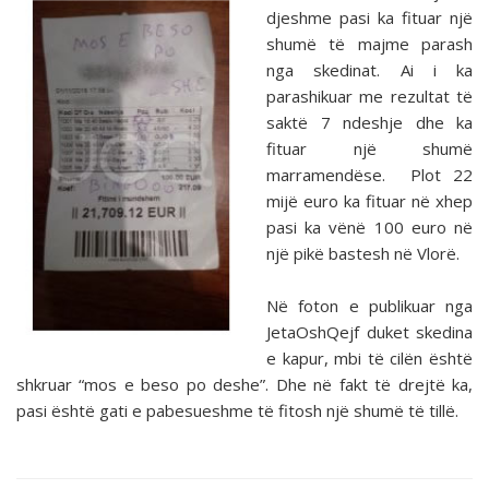
djeshme pasi ka fituar një
shumë të majme parash
nga skedinat. Ai i ka
parashikuar me rezultat të
saktë 7 ndeshje dhe ka
fituar një shumë
marramendëse. Plot 22
mijë euro ka fituar në xhep
pasi ka vënë 100 euro në
një pikë bastesh në Vlorë.
Në foton e publikuar nga
JetaOshQejf duket skedina
e kapur, mbi të cilën është
shkruar “mos e beso po deshe”. Dhe në fakt të drejtë ka,
pasi është gati e pabesueshme të fitosh një shumë të tillë.