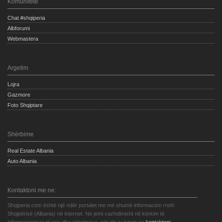
Komunitete
Chat #shqiperia
Albforumi
Webmastera
Argetim
Lojra
Gazmore
Foto Shqiptare
Shërbime
Real Estate Albania
Auto Albania
Kontaktoni me ne:
Shqiperia.com është një ndër portalet me më shumë informacion rreth
Shqipërisë (Albania) në internet. Ne jemi vazhdimisht në kërkim të