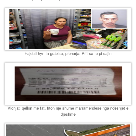
Hajduti hyn ta grabise, pronarja: Prit sa te pi cajin
Vlonjati qellon me fat, fiton nje shume marramendese nga ndeshjet e
djeshme