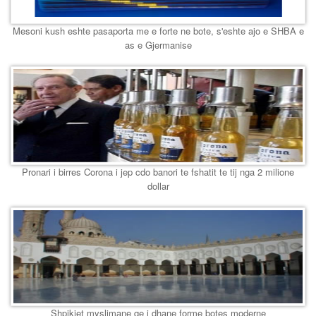
Mesoni kush eshte pasaporta me e forte ne bote, s'eshte ajo e SHBA e
as e Gjermanise
Pronari i birres Corona i jep cdo banori te fshatit te tij nga 2 milione
dollar
Shpikjet myslimane qe i dhane forme botes moderne