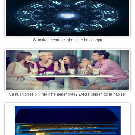
Si ndikon hena tek shenjat e horoskopit
Sa kushton te pini nje kafe neper bote? Zvicra perseri do ju habise!