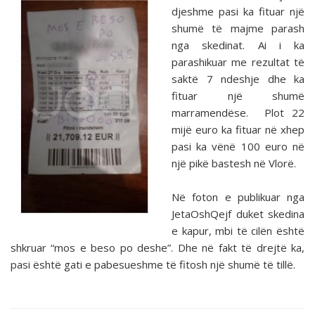
djeshme pasi ka fituar një
shumë të majme parash
nga skedinat. Ai i ka
parashikuar me rezultat të
saktë 7 ndeshje dhe ka
fituar një shumë
marramendëse. Plot 22
mijë euro ka fituar në xhep
pasi ka vënë 100 euro në
një pikë bastesh në Vlorë.
Në foton e publikuar nga
JetaOshQejf duket skedina
e kapur, mbi të cilën është
shkruar “mos e beso po deshe”. Dhe në fakt të drejtë ka,
pasi është gati e pabesueshme të fitosh një shumë të tillë.