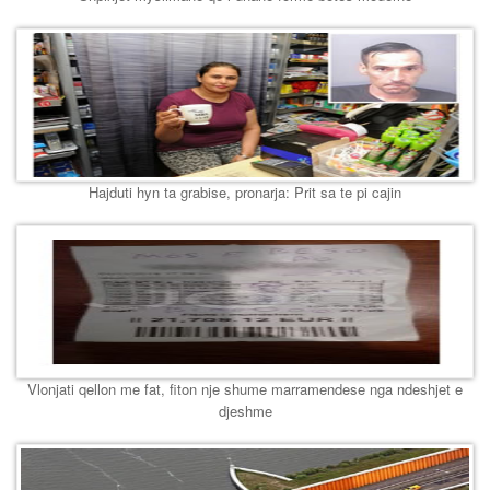
Hajduti hyn ta grabise, pronarja: Prit sa te pi cajin
Vlonjati qellon me fat, fiton nje shume marramendese nga ndeshjet e
djeshme