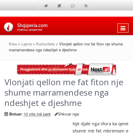
Shfaq
menun
Kreu
»
Lajme
»
Kuriozitete
» Vlonjati qellon me fat fiton nje shume
marramendese nga ndeshjet e djeshme
Vlonjati qellon me fat fiton nje
shume marramendese nga
ndeshjet e djeshme
Botuar:
10 vite më parë
Shkruar nga:
Një djalë nga Vlora ka qenë
shumë më fat mbrëmjen e