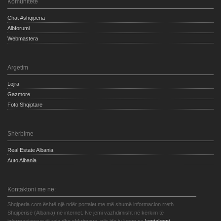
Komunitete
Chat #shqiperia
Albforumi
Webmastera
Argetim
Lojra
Gazmore
Foto Shqiptare
Shërbime
Real Estate Albania
Auto Albania
Kontaktoni me ne:
Shqiperia.com është një ndër portalet me më shumë informacion rreth
Shqipërisë (Albania) në internet. Ne jemi vazhdimisht në kërkim të