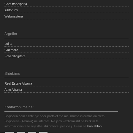
Chat #shqiperia
Albforumi
Webmastera
Argetim
Lojra
Gazmore
Foto Shqiptare
Shërbime
Real Estate Albania
Auto Albania
Kontaktoni me ne:
Shqiperia.com është një ndër portalet me më shumë informacion rreth
Shqipërisë (Albania) në internet. Ne jemi vazhdimisht në kërkim të
informacioneve të reja dhe shkrimeve, për ide ju lutem na
kontaktoni
.