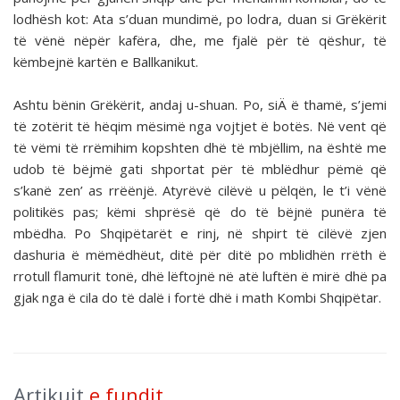
lodhësh kot: Ata s’duan mundimë, po lodra, duan si Grëkërit
të vënë nëpër kafëra, dhe, me fjalë për të qëshur, të
këmbejnë kartën e Ballkanikut.
Ashtu bënin Grëkërit, andaj u-shuan. Po, siÄ ë thamë, s’jemi
të zotërit të hëqim mësimë nga vojtjet ë botës. Në vent që
të vëmi të rrëmihim kopshten dhë të mbjëllim, na është me
udob të bëjmë gati shportat për të mblëdhur pëmë që
s’kanë zen’ as rrëënjë. Atyrëvë cilëvë u pëlqën, le t’i vënë
politikës pas; këmi shprësë që do të bëjnë punëra të
mbëdha. Po Shqipëtarët e rinj, në shpirt të cilëvë zjen
dashuria ë mëmëdhëut, ditë për ditë po mblidhën rrëth ë
rrotull flamurit tonë, dhë lëftojnë në atë luftën ë mirë dhë pa
gjak nga ë cila do të dalë i fortë dhë i math Kombi Shqipëtar.
Artikujt
e fundit