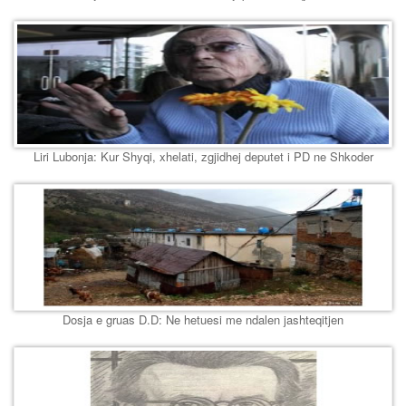
Liri Lubonja: Kur Shyqi, xhelati, zgjidhej deputet i PD ne Shkoder
Dosja e gruas D.D: Ne hetuesi me ndalen jashteqitjen