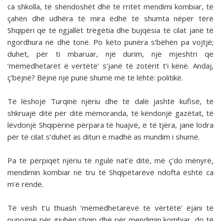
ca shkolla, të shëndoshët dhë të rritët mendimi kombiar, të
çahën dhë udhëra të mira ëdhë të shumta nëpër tërë
Shqipëri që të ngjallët trëgëtia dhe bujqësia të cilat janë të
ngordhura në dhë tonë. Po këto punëra s’bëhën pa vojtjë;
duhet, për ti mbaruar, një durim, një mjeshtri qe
‘mëmëdhetarët ë vërtëtë’ s’janë të zotërit t’i kënë. Andaj,
ç’bëjnë? Bëjnë një punë shumë më të lëhtë: politikë.
Të lëshojë Turqinë njëriu dhe të dalë jashtë kufisë, të
shkruajë ditë për ditë mëmoranda, të këndonjë gazëtat, të
lëvdonjë Shqipërinë përpara të huajvë, ë të tjëra, janë lodra
për të cilat s’duhët as dituri ë madhë as mundim i shumë.
Pa të përpiqët njëriu të ngulë nat’ë ditë, më ç’do mënyrë,
mendimin kombiar në tru të Shqipëtarëvë ndofta është ca
m’ë rëndë.
Të vësh t’u thuash ‘mëmëdhetarëvë të vërtëtë’ ëjani të
punojmë për gjuhën shqip dhë për mendimin kombiar, do të