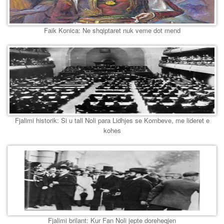
Faik Konica: Ne shqiptaret nuk veme dot mend
Fjalimi historik: Si u tall Noli para Lidhjes se Kombeve, me lideret e
kohes
Fjalimi brilant: Kur Fan Noli jepte doreheqjen