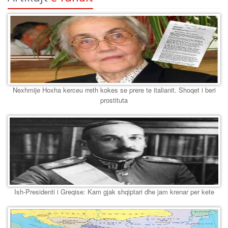
Nexhmije Hoxha kerceu rreth kokes se prere te italianit. Shoqet i beri
prostituta
Ish-Presidenti i Greqise: Kam gjak shqiptari dhe jam krenar per kete