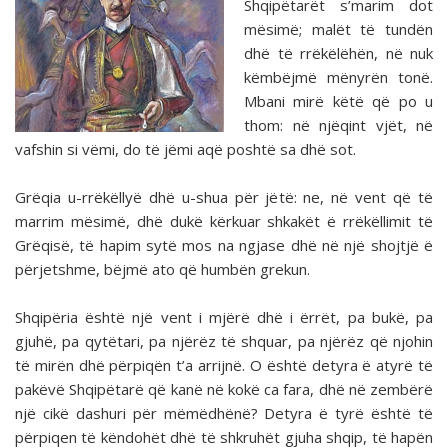
Shqipëtarët s’marim dot
mësimë; malët të tundën
dhë të rrëkëlëhën, në nuk
këmbëjmë mënyrën tonë.
Mbani mirë këtë që po u
thom: në njëqint vjët, në
vafshin si vëmi, do të jëmi aqë poshtë sa dhë sot.
Grëqia u-rrëkëllyë dhë u-shua për jëtë: ne, në vent që të
marrim mësimë, dhë dukë kërkuar shkakët ë rrëkëllimit të
Grëqisë, të hapim sytë mos na ngjase dhë në një shojtjë ë
përjetshme, bëjmë ato që humbën grekun.
Shqipëria është një vent i mjërë dhë i ërrët, pa bukë, pa
gjuhë, pa qytëtari, pa njërëz të shquar, pa njërëz që njohin
të mirën dhë përpiqën t’a arrijnë. O është detyra ë atyrë të
pakëvë Shqipëtarë që kanë në kokë ca fara, dhë në zembërë
një cikë dashuri për mëmëdhënë? Detyra ë tyrë është të
përpiqen të këndohët dhë të shkruhët gjuha shqip, të hapën