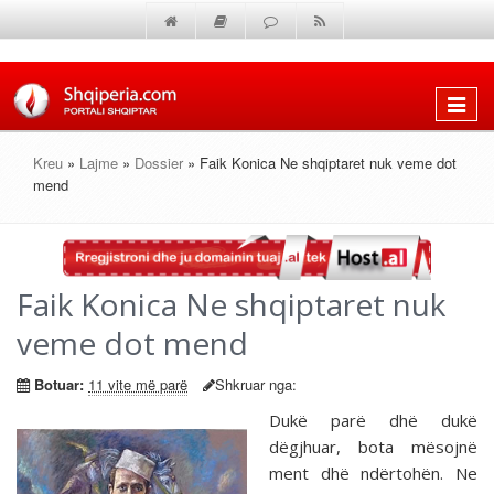
Shfaq
menun
Kreu
»
Lajme
»
Dossier
» Faik Konica Ne shqiptaret nuk veme dot
mend
Faik Konica Ne shqiptaret nuk
veme dot mend
Botuar:
11 vite më parë
Shkruar nga:
Dukë parë dhë dukë
dëgjhuar, bota mësojnë
ment dhë ndërtohën. Ne