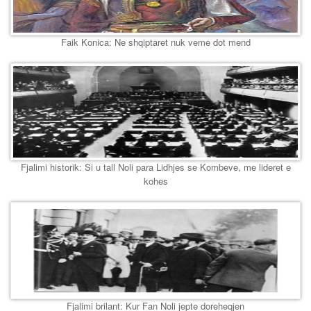
Faik Konica: Ne shqiptaret nuk veme dot mend
Fjalimi historik: Si u tall Noli para Lidhjes se Kombeve, me lideret e
kohes
Fjalimi brilant: Kur Fan Noli jepte doreheqjen