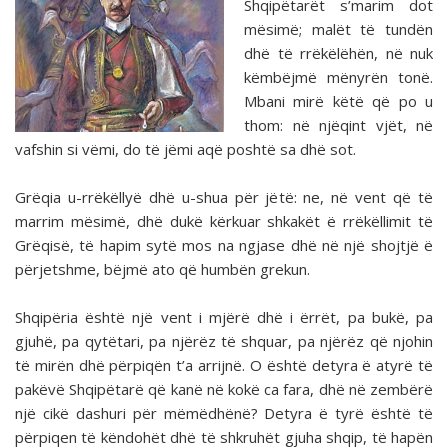
Shqipëtarët s’marim dot
mësimë; malët të tundën
dhë të rrëkëlëhën, në nuk
këmbëjmë mënyrën tonë.
Mbani mirë këtë që po u
thom: në njëqint vjët, në
vafshin si vëmi, do të jëmi aqë poshtë sa dhë sot.
Grëqia u-rrëkëllyë dhë u-shua për jëtë: ne, në vent që të
marrim mësimë, dhë dukë kërkuar shkakët ë rrëkëllimit të
Grëqisë, të hapim sytë mos na ngjase dhë në një shojtjë ë
përjetshme, bëjmë ato që humbën grekun.
Shqipëria është një vent i mjërë dhë i ërrët, pa bukë, pa
gjuhë, pa qytëtari, pa njërëz të shquar, pa njërëz që njohin
të mirën dhë përpiqën t’a arrijnë. O është detyra ë atyrë të
pakëvë Shqipëtarë që kanë në kokë ca fara, dhë në zembërë
një cikë dashuri për mëmëdhënë? Detyra ë tyrë është të
përpiqen të këndohët dhë të shkruhët gjuha shqip, të hapën