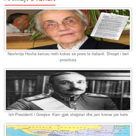
Nexhmije Hoxha kerceu rreth kokes se prere te italianit. Shoqet i beri
prostituta
Ish-Presidenti i Greqise: Kam gjak shqiptari dhe jam krenar per kete