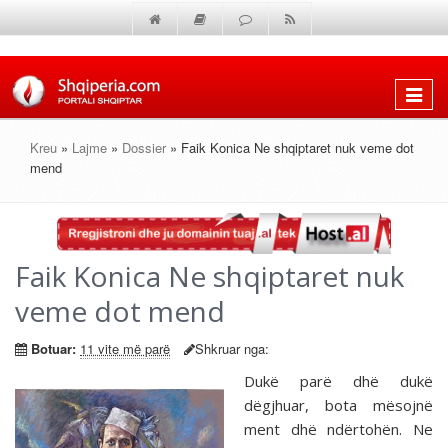
Shfaq
menun
Kreu
»
Lajme
»
Dossier
» Faik Konica Ne shqiptaret nuk veme dot
mend
Faik Konica Ne shqiptaret nuk
veme dot mend
Botuar:
11 vite më parë
Shkruar nga:
Dukë parë dhë dukë
dëgjhuar, bota mësojnë
ment dhë ndërtohën. Ne