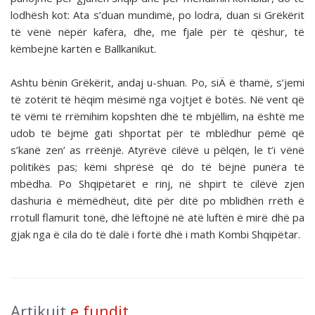
lodhësh kot: Ata s’duan mundimë, po lodra, duan si Grëkërit
të vënë nëpër kafëra, dhe, me fjalë për të qëshur, të
këmbejnë kartën e Ballkanikut.
Ashtu bënin Grëkërit, andaj u-shuan. Po, siÄ ë thamë, s’jemi
të zotërit të hëqim mësimë nga vojtjet ë botës. Në vent që
të vëmi të rrëmihim kopshten dhë të mbjëllim, na është me
udob të bëjmë gati shportat për të mblëdhur pëmë që
s’kanë zen’ as rrëënjë. Atyrëvë cilëvë u pëlqën, le t’i vënë
politikës pas; këmi shprësë që do të bëjnë punëra të
mbëdha. Po Shqipëtarët e rinj, në shpirt të cilëvë zjen
dashuria ë mëmëdhëut, ditë për ditë po mblidhën rrëth ë
rrotull flamurit tonë, dhë lëftojnë në atë luftën ë mirë dhë pa
gjak nga ë cila do të dalë i fortë dhë i math Kombi Shqipëtar.
Artikujt
e fundit