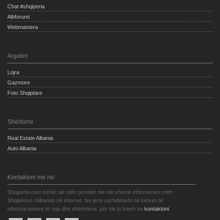
Chat #shqiperia
Albforumi
Webmastera
Argetim
Lojra
Gazmore
Foto Shqiptare
Shërbime
Real Estate Albania
Auto Albania
Kontaktoni me ne:
Shqiperia.com është një ndër portalet me më shumë informacion rreth
Shqipërisë (Albania) në internet. Ne jemi vazhdimisht në kërkim të
informacioneve të reja dhe shkrimeve, për ide ju lutem na
kontaktoni
.