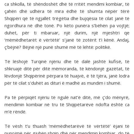
ca shkolla, të shëndoshët dhë të rritët mendimi kombiar, të
çahën dhë udhëra të mira ëdhë të shumta nëpër tërë
Shqipëri që të ngjallët trëgëtia dhe bujqësia të cilat janë të
ngordhura në dhë tonë. Po këto punëra s’bëhën pa vojtjë;
duhet, për ti mbaruar, një durim, një mjeshtri qe
‘mëmëdhetarët ë vërtëtë’ s’janë të zotërit t’i kënë. Andaj,
ç’bëjnë? Bëjnë një punë shumë më të lëhtë: politikë.
Të lëshojë Turqinë njëriu dhe të dalë jashtë kufisë, të
shkruajë ditë për ditë mëmoranda, të këndonjë gazëtat, të
lëvdonjë Shqipërinë përpara të huajvë, ë të tjëra, janë lodra
për të cilat s’duhët as dituri ë madhë as mundim i shumë.
Pa të përpiqët njëriu të ngulë nat’ë ditë, më ç’do mënyrë,
mendimin kombiar në tru të Shqipëtarëvë ndofta është ca
m’ë rëndë.
Të vësh t’u thuash ‘mëmëdhetarëvë të vërtëtë’ ëjani të
punojmë për gjuhën shqip dhë për mendimin kombiar, do të