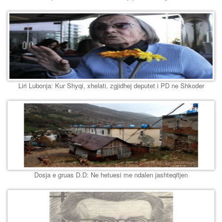
Liri Lubonja: Kur Shyqi, xhelati, zgjidhej deputet i PD ne Shkoder
Dosja e gruas D.D: Ne hetuesi me ndalen jashteqitjen