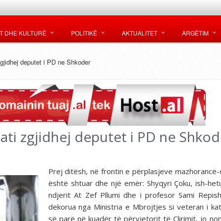
T DHE KULTURË
POLITIKË
AKTUALITET
ARGËTIM
zgjidhej deputet i PD ne Shkoder
lati zgjidhej deputet i PD ne Shkod
Prej ditësh, në frontin e përplasjeve mazhorancë-
është shtuar dhe një emër: Shyqyri Çoku, ish-hetu
ndjerit At Zef Pllumi dhe i profesor Sami Repisht
dekorua nga Ministria e Mbrojtjes si veteran i ka
së parë në kuadër të përvjetorit të Çlirimit, jo nom