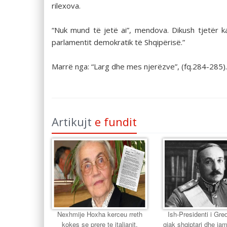
rilexova.
“Nuk mund të jetë ai”, mendova. Dikush tjetër k
parlamentit demokratik të Shqipërisë.”
Marrë nga: “Larg dhe mes njerëzve”, (fq.284-285).
Artikujt
e fundit
Nexhmije Hoxha kerceu rreth
Ish-Presidenti i Gr
kokes se prere te italianit.
gjak shqiptari dhe jam