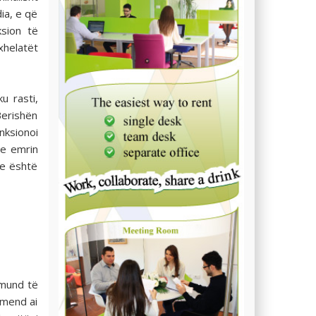
ia, e që
sion të
xhelatët
u rasti,
Berishën
anksionoi
me emrin
je është
 mund të
 mend ai