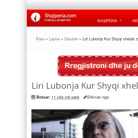
SHQIPËRIA
AR
Kreu
»
Lajme
»
Dossier
» Liri Lubonja Kur Shyqi xhelati 
Liri Lubonja Kur Shyqi xhe
Botuar:
11 vite më parë
Shkruar nga: