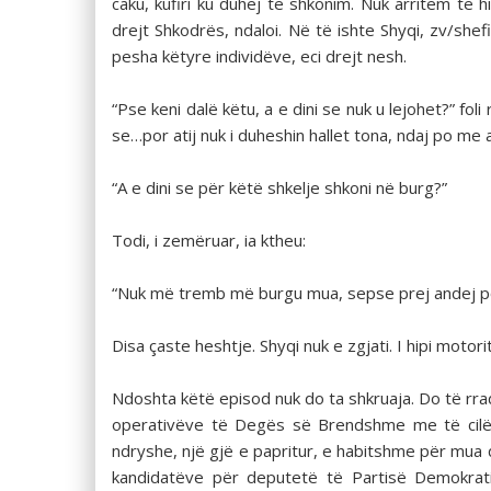
caku, kufiri ku duhej të shkonim. Nuk arritëm të
drejt Shkodrës, ndaloi. Në të ishte Shyqi, zv/shef
pesha këtyre individëve, eci drejt nesh.
“Pse keni dalë këtu, a e dini se nuk u lejohet?” foli
se…por atij nuk i duheshin hallet tona, ndaj po me 
“A e dini se për këtë shkelje shkoni në burg?”
Todi, i zemëruar, ia ktheu:
“Nuk më tremb më burgu mua, sepse prej andej po 
Disa çaste heshtje. Shyqi nuk e zgjati. I hipi moto
Ndoshta këtë episod nuk do ta shkruaja. Do të rrad
operativëve të Degës së Brendshme me të cilë
ndryshe, një gjë e papritur, e habitshme për mua 
kandidatëve për deputetë të Partisë Demokratik