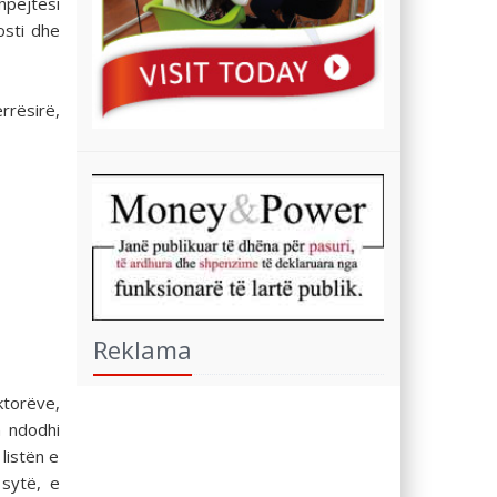
hpejtësi
osti dhe
errësirë,
Reklama
ktorëve,
 ndodhi
listën e
 sytë, e