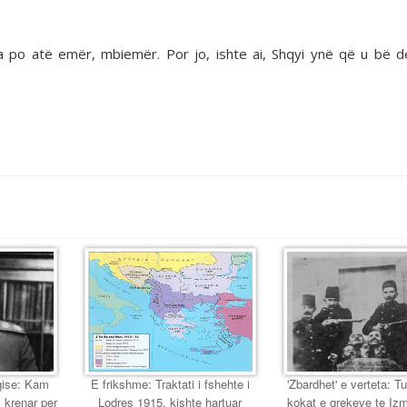
a po atë emër, mbiemër. Por jo, ishte ai, Shqyi ynë që u bë d
eqise: Kam
E frikshme: Traktati i fshehte i
'Zbardhet' e verteta: T
 krenar per
Lodres 1915, kishte hartuar
kokat e grekeve te Izmir