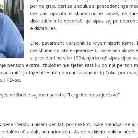
por në grup, deri sa u zbulua si precedent nga med
më pas opozita e shndërroi në kauzë, në funk
diskretitimin të qeverisë, që sipas saj po nderon 
e diktaturës.
Dhe, pavarsisht versionit të kryeministrit Rama, k
më shumë se atë e qeverinë tij vinte nën akuzë 
si president në vitin 1994, njeriun që sipas tij ua s
e një pension ekstra, zbulohet një tjetër rast ku po një person 
omunizmit”, jo thjesht është nderuar si adashi i tij Çoku, por mad
o, i PD-së.
onjës në librin e saj memuaristik, “Larg dhe mes njerëzve”.
ik pesë litërsh, u nisëm për fat, por më kot. Duke menduar se ai
e dolëm në asfalt, në nacionalen. As që na kishte shkuar nëpër