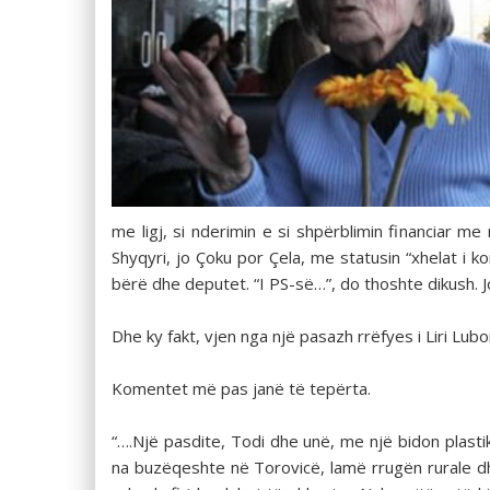
me ligj, si nderimin e si shpërblimin financiar m
Shyqyri, jo Çoku por Çela, me statusin “xhelat i k
bërë dhe deputet. “I PS-së…”, do thoshte dikush. J
Dhe ky fakt, vjen nga një pasazh rrëfyes i Liri Lub
Komentet më pas janë të tepërta.
“….Një pasdite, Todi dhe unë, me një bidon plast
na buzëqeshte në Torovicë, lamë rrugën rurale dh