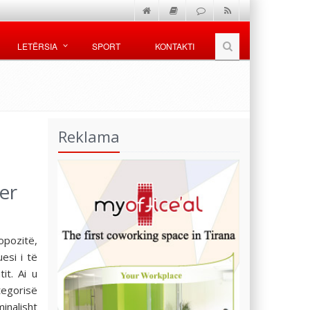
LETËRSIA
SPORT
KONTAKTI
Reklama
er
opozitë,
esi i të
it. Ai u
tegorisë
inalisht