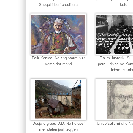
Shoqet i beri prostituta
kete
Faik Konica: Ne shqiptaret nuk
Fjalimi historik: Si u
veme dot mend
para Lidhjes se Ko
lideret e koh
Dosja e gruas D.D: Ne hetuesi
Universalizmi dhe Na
me ndalen jashteqitjen