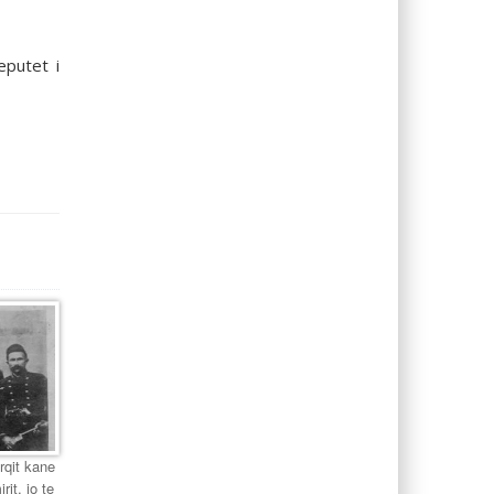
eputet i
urqit kane
it, jo te