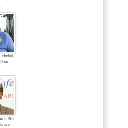
 xhelati,
PD ne
ra e Bilal
darese