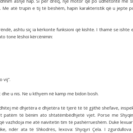
 hidhnim asnjë hap. Si për dreq, një motor që po udhëtonte me s
i. Me atë trupin e tij të bëshëm, hapin karakteristik që u jepte p
 rëndë, ashtu siç ia kërkonte funksioni që kishte. I thamë se ishte 
ato tone lëshoi kërcënimin:
vij”.
rit dhe u nis. Ne u kthyem në kamp me bidon bosh.
hitej më dhjetëra e dhjetëra të tjerë të të gjithë shefave, inspe
t patëm të bënim ato shtatëmbëdhjetë vjet. Porse me Shyqin
që vazhdoja me atë naivitetin tim të pashërrueshëm. Duke lexuar 
e, ndër ata të Shkodrës, lexova: Shyqyri Çela. I zgurdullova