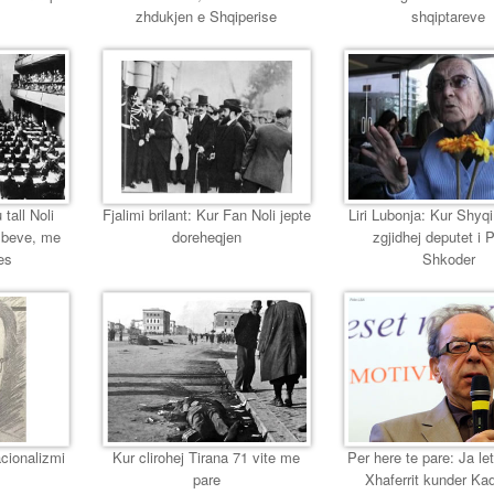
zhdukjen e Shqiperise
shqiptareve
 tall Noli
Fjalimi brilant: Kur Fan Noli jepte
Liri Lubonja: Kur Shyqi,
mbeve, me
doreheqjen
zgjidhej deputet i 
es
Shkoder
cionalizmi
Kur clirohej Tirana 71 vite me
Per here te pare: Ja let
pare
Xhaferrit kunder Ka