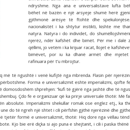
ndryshme. Nga ana e universalistave lufta bë
bëhet në bazën e një arsyeje shumë herë gjeni
gjithmonë arësye të ftohtë dhe spekulonjëse
nacionalistët i ka shtytur instikti, kishte me th
natyra. Natyra i do individet, do shumëllojshmër
njerëz, ndër kafshët dhe bimët. Për me i dalë z
qëllimi, jo vetëm i ka krijuar racat, llojet e kafshëv
bimëvet, por iu ka dhanë armët dhe mjete
rafinuara për t’u mbrojtur.
 aq më të ngushtë i venë kufijtë nga mbrenda. Flasin për njerëzi
ë përbotshme. Forma e universalizmit eshte imperializmi, qofte f
m të domosdoshëm shprehjen: “kufi të gjërë nga jashtë dhe të ngu
shembuj. Çdo fe e organizuar që ka prirje universale thotë: Më fa
ën absolute. Imperializmi shekullar romak ose englez etj., ka t
une do të ngreh një shtet i cili përfshin gjithë njerëzinë dhe gjit
ë tjetër formë e universalizmit, thotë: Hiq dore nga vëllau tënd 
te. Kjo bie erë diçka si ajo puna e shejtanit, i cili i paska thënë 