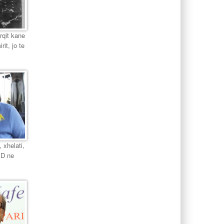
urqit kane
it, jo te
 xhelati,
PD ne