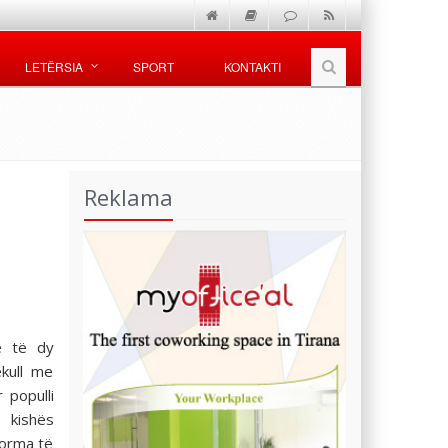
LETËRSIA
SPORT
KONTAKTI
Reklama
e të dy
ekull me
 populli
 kishës
forma të