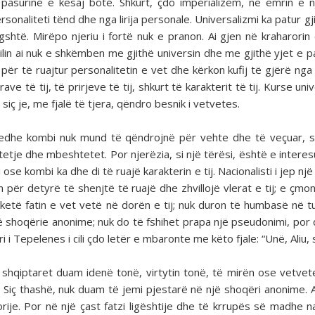
 pasurinë e kësaj bote. Shkurt, çdo imperializëm, në emrin e n
sonaliteti tënd dhe nga lirija personale. Universalizmi ka patur g
shtë. Mirëpo njeriu i fortë nuk e pranon. Ai gjen në kraharorin e
të cilin ai nuk e shkëmben me gjithë universin dhe me gjithë yjet e
ë, për të ruajtur personalitetin e vet dhe kërkon kufij të gjërë ng
ve të tij, të prirjeve të tij, shkurt të karakterit të tij. Kurse univ
u siç je, me fjalë të tjera, qëndro besnik i vetvetes.
tu edhe kombi nuk mund të qëndrojnë për vehte dhe të veçuar, 
htetje dhe mbeshtetet. Por njerëzia, si një tërësi, është e inter
se kombi ka dhe di të ruajë karakterin e tij. Nacionalisti i jep nj
n për detyrë të shenjtë të ruajë dhe zhvillojë vlerat e tij; e çmo
 ketë fatin e vet vetë në dorën e tij; nuk duron të humbasë në 
jë shoqërie anonime; nuk do të fshihet prapa një pseudonimi, por 
i i Tepelenes i cili çdo letër e mbaronte me këto fjale: “Unë, Aliu, 
shqiptaret duam idenë tonë, virtytin tonë, të mirën ose vetvet
s. Siç thashë, nuk duam të jemi pjestarë në një shoqëri anonime.
ije. Por në një çast fatzi ligështije dhe të krrupës së madhe n