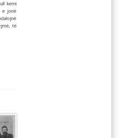
ull kemi
a e jonë
ndalojnë
ejmë, të