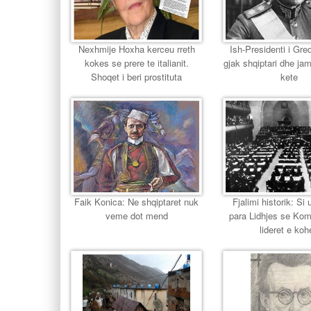
Nexhmije Hoxha kerceu rreth
Ish-Presidenti i Gr
kokes se prere te italianit.
gjak shqiptari dhe jam
Shoqet i beri prostituta
kete
Faik Konica: Ne shqiptaret nuk
Fjalimi historik: Si u
veme dot mend
para Lidhjes se Ko
lideret e koh