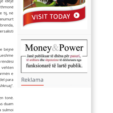
jë ideje
jithmonë
 tij, në
 panumurt
a brenda,
ersalisti
se bëjnë
esueshme
ë rëndësi
n vehten
turmën e
Reklama
del para
shkruaj”.
en tonë.
 As duam
a sulmoi