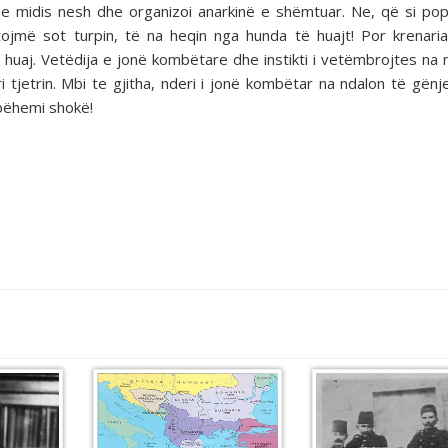
e midis nesh dhe organizoi anarkinë e shëmtuar. Ne, që si pop
ojmë sot turpin, të na heqin nga hunda të huajt! Por krenari
huaj. Vetëdija e jonë kombëtare dhe instikti i vetëmbrojtes na 
 tjetrin. Mbi te gjitha, nderi i jonë kombëtar na ndalon të gënj
 bëhemi shokë!