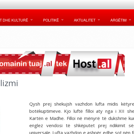
T DHE KULTURË
POLITIKË
AKTUALITET
ARGËTIM
i
lizmi
Qysh prej shekujsh vazhdon lufta midis këtyr
botëkuptimeve. Kjo luftë filloi aty nga i XII sh
Kartën e Madhe. Filloi në mënyrë të dukshme kur
englez vendosi të shkëputet prej ndikimit së
universale. Lufta vazhdon e ashpër edhe sot nën 