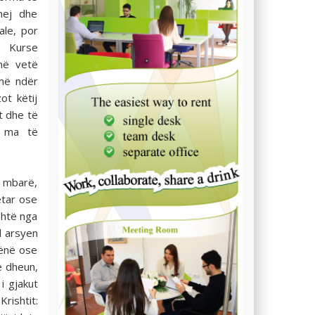
hej dhe
ale, por
. Kurse
anë vetë
inë ndër
ot këtij
et dhe të
t ma të
n mbarë,
etar ose
shtë nga
l arsyen
hënë ose
he dheun,
i gjakut
Krishtit: