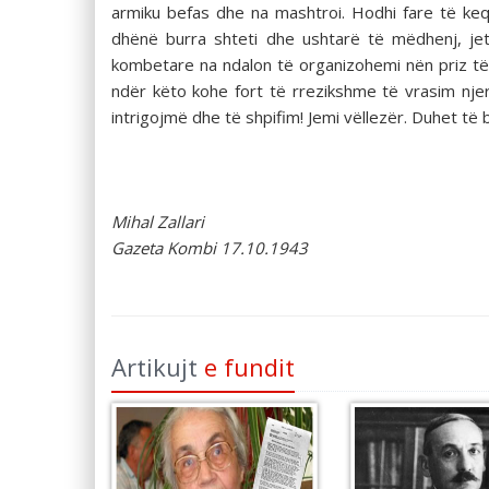
armiku befas dhe na mashtroi. Hodhi fare të keq
dhënë burra shteti dhe ushtarë të mëdhenj, jet
kombetare na ndalon të organizohemi nën priz të 
ndër këto kohe fort të rrezikshme të vrasim njeri
intrigojmë dhe të shpifim! Jemi vëllezër. Duhet të
Mihal Zallari
Gazeta Kombi 17.10.1943
Artikujt
e fundit