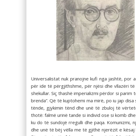
Universalistat nuk pranojne kufi nga jashtë, por
për ide të përgjithshme, për njësi dhe vllazëri t
shekullar. Siç thashë imperializmi përdor si pari
brenda”. Që të kuptohemi ma mirë, po iu jap disa 
tënde, gjykimin tënd dhe unë të zbuloj të vërtet
thotë: falmë urinë tande si individ ose si komb dhe 
ku do të sundojë rregulli dhe paqa. Komunizmi, nj
dhe unë të bëj vëlla me të gjithë njerëzit e kësaj bo