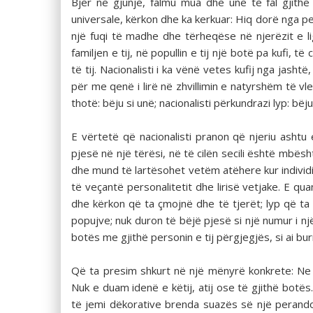
Bjer në gjunjë, falmu mua dhe unë të fal gjithë
universale, kërkon dhe ka kerkuar: Hiq dorë nga per
një fuqi të madhe dhe tërheqëse në njerëzit e lig
familjen e tij, në popullin e tij një botë pa kufi, 
të tij. Nacionalisti i ka vënë vetes kufij nga jasht
për me qenë i lirë në zhvillimin e natyrshëm të vlera
thotë: bëju si unë; nacionalisti përkundrazi lyp: bëj
E vërtetë që nacionalisti pranon që njeriu ash
pjesë në një tërësi, në të cilën secili është mbës
dhe mund të lartësohet vetëm atëhere kur individi o
të veçantë personalitetit dhe lirisë vetjake. E qua
dhe kërkon që ta çmojnë dhe të tjerët; lyp që ta
popujve; nuk duron të bëjë pjesë si një numur i n
botës me gjithë personin e tij përgjegjës, si ai burr
Që ta presim shkurt në një mënyrë konkrete: Ne 
Nuk e duam idenë e këtij, atij ose të gjithë botë
të jemi dëkorative brenda suazës së një perandor