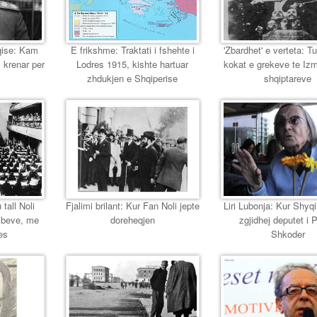
eqise: Kam
E frikshme: Traktati i fshehte i
'Zbardhet' e verteta: T
 krenar per
Lodres 1915, kishte hartuar
kokat e grekeve te Izmir
zhdukjen e Shqiperise
shqiptareve
 tall Noli
Fjalimi brilant: Kur Fan Noli jepte
Liri Lubonja: Kur Shyqi,
mbeve, me
doreheqjen
zgjidhej deputet i 
es
Shkoder