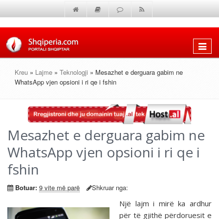
Shfaq
menun
Kreu
»
Lajme
»
Teknologji
» Mesazhet e derguara gabim ne
WhatsApp vjen opsioni i ri qe i fshin
Mesazhet e derguara gabim ne
WhatsApp vjen opsioni i ri qe i
fshin
Botuar:
9 vite më parë
Shkruar nga:
Një lajm i mirë ka ardhur
për të gjithë përdoruesit e