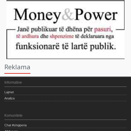
Reklama
Informative
Lajmet
Analiza
Komunitete
Chat #shqiperia