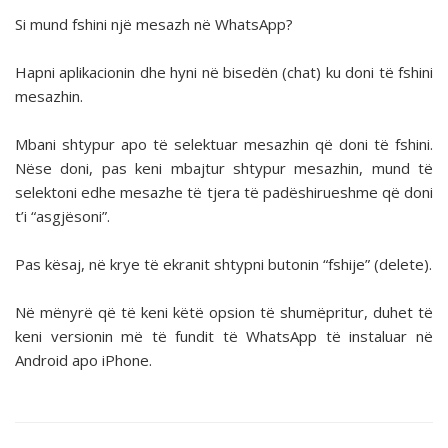
Si mund fshini një mesazh në WhatsApp?
Hapni aplikacionin dhe hyni në bisedën (chat) ku doni të fshini
mesazhin.
Mbani shtypur apo të selektuar mesazhin që doni të fshini.
Nëse doni, pas keni mbajtur shtypur mesazhin, mund të
selektoni edhe mesazhe të tjera të padëshirueshme që doni
t’i “asgjësoni”.
Pas kësaj, në krye të ekranit shtypni butonin “fshije” (delete).
Në mënyrë që të keni këtë opsion të shumëpritur, duhet të
keni versionin më të fundit të WhatsApp të instaluar në
Android apo iPhone.