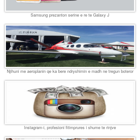
Samsung prezanton serine e re te Galaxy J
Njihuni me aeroplanin qe ka bere ndryshimin e madh ne tregun boteror
Instagram-i, profesioni fitimprures i shume te rinjve