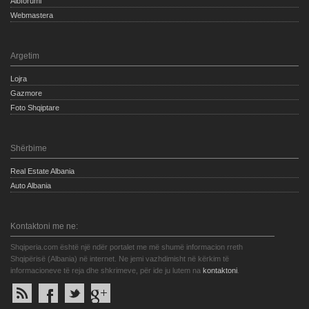
Albforumi
Webmastera
Argetim
Lojra
Gazmore
Foto Shqiptare
Shërbime
Real Estate Albania
Auto Albania
Kontaktoni me ne:
Shqiperia.com është një ndër portalet me më shumë informacion rreth
Shqipërisë (Albania) në internet. Ne jemi vazhdimisht në kërkim të
informacioneve të reja dhe shkrimeve, për ide ju lutem na
kontaktoni
.