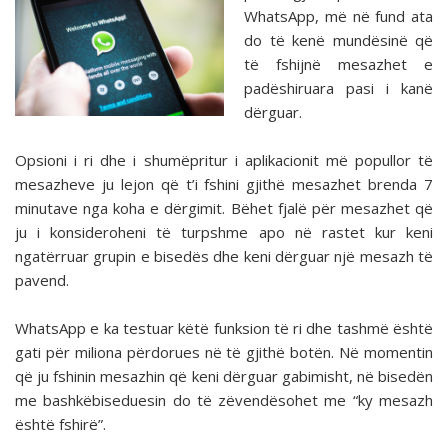
WhatsApp, më në fund ata
do të kenë mundësinë që
të fshijnë mesazhet e
padëshiruara pasi i kanë
dërguar.
Opsioni i ri dhe i shumëpritur i aplikacionit më popullor të
mesazheve ju lejon që t’i fshini gjithë mesazhet brenda 7
minutave nga koha e dërgimit. Bëhet fjalë për mesazhet që
ju i konsideroheni të turpshme apo në rastet kur keni
ngatërruar grupin e bisedës dhe keni dërguar një mesazh të
pavend.
WhatsApp e ka testuar këtë funksion të ri dhe tashmë është
gati për miliona përdorues në të gjithë botën. Në momentin
që ju fshinin mesazhin që keni dërguar gabimisht, në bisedën
me bashkëbiseduesin do të zëvendësohet me “ky mesazh
është fshirë”.