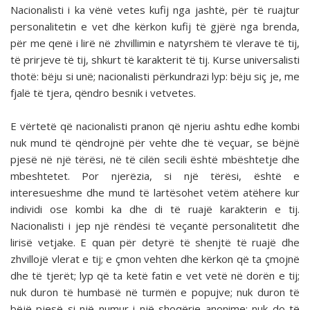
Nacionalisti i ka vënë vetes kufij nga jashtë, për të ruajtur
personalitetin e vet dhe kërkon kufij të gjërë nga brenda,
për me qenë i lirë në zhvillimin e natyrshëm të vlerave të tij,
të prirjeve të tij, shkurt të karakterit të tij. Kurse universalisti
thotë: bëju si unë; nacionalisti përkundrazi lyp: bëju siç je, me
fjalë të tjera, qëndro besnik i vetvetes.
E vërtetë që nacionalisti pranon që njeriu ashtu edhe kombi
nuk mund të qëndrojnë për vehte dhe të veçuar, se bëjnë
pjesë në një tërësi, në të cilën secili është mbështetje dhe
mbeshtetet. Por njerëzia, si një tërësi, është e
interesueshme dhe mund të lartësohet vetëm atëhere kur
individi ose kombi ka dhe di të ruajë karakterin e tij.
Nacionalisti i jep një rëndësi të veçantë personalitetit dhe
lirisë vetjake. E quan për detyrë të shenjtë të ruajë dhe
zhvillojë vlerat e tij; e çmon vehten dhe kërkon që ta çmojnë
dhe të tjerët; lyp që ta ketë fatin e vet vetë në dorën e tij;
nuk duron të humbasë në turmën e popujve; nuk duron të
bëjë pjesë si një numur i një shoqërie anonime; nuk do të