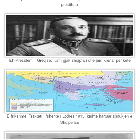
prostituta
Ish-Presidenti i Greqise: Kam gjak shqiptari dhe jam krenar per kete
E frikshme: Traktati i fshehte i Lodres 1915, kishte hartuar zhdukjen e
Shqiperise