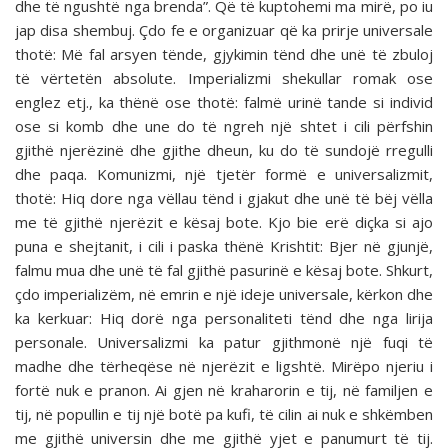
dhe të ngushtë nga brenda”. Që të kuptohemi ma mirë, po iu
jap disa shembuj. Çdo fe e organizuar që ka prirje universale
thotë: Më fal arsyen tënde, gjykimin tënd dhe unë të zbuloj
të vërtetën absolute. Imperializmi shekullar romak ose
englez etj., ka thënë ose thotë: falmë urinë tande si individ
ose si komb dhe une do të ngreh një shtet i cili përfshin
gjithë njerëzinë dhe gjithe dheun, ku do të sundojë rregulli
dhe paqa. Komunizmi, një tjetër formë e universalizmit,
thotë: Hiq dore nga vëllau tënd i gjakut dhe unë të bëj vëlla
me të gjithë njerëzit e kësaj bote. Kjo bie erë diçka si ajo
puna e shejtanit, i cili i paska thënë Krishtit: Bjer në gjunjë,
falmu mua dhe unë të fal gjithë pasurinë e kësaj bote. Shkurt,
çdo imperializëm, në emrin e një ideje universale, kërkon dhe
ka kerkuar: Hiq dorë nga personaliteti tënd dhe nga lirija
personale. Universalizmi ka patur gjithmonë një fuqi të
madhe dhe tërheqëse në njerëzit e ligshtë. Mirëpo njeriu i
fortë nuk e pranon. Ai gjen në kraharorin e tij, në familjen e
tij, në popullin e tij një botë pa kufi, të cilin ai nuk e shkëmben
me gjithë universin dhe me gjithë yjet e panumurt të tij.