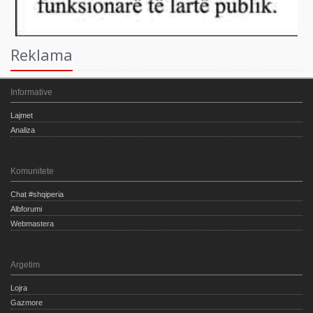
Reklama
Informative
Lajmet
Analiza
Komunitete
Chat #shqiperia
Albforumi
Webmastera
Argetim
Lojra
Gazmore