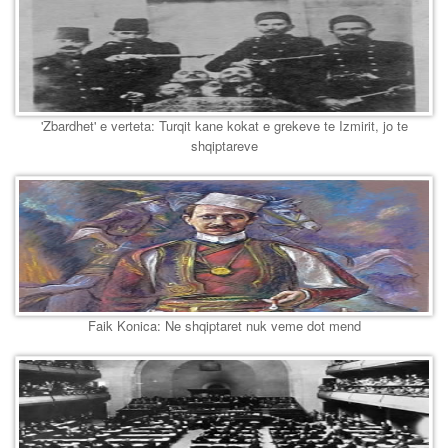
'Zbardhet' e verteta: Turqit kane kokat e grekeve te Izmirit, jo te
shqiptareve
Faik Konica: Ne shqiptaret nuk veme dot mend