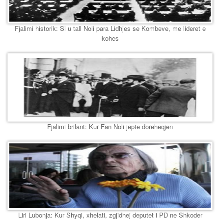
Fjalimi historik: Si u tall Noli para Lidhjes se Kombeve, me lideret e
kohes
Fjalimi brilant: Kur Fan Noli jepte doreheqjen
Liri Lubonja: Kur Shyqi, xhelati, zgjidhej deputet i PD ne Shkoder