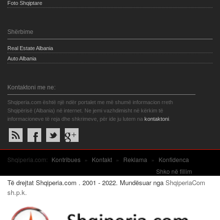
Foto Shqiptare
Shërbime
Real Estate Albania
Auto Albania
Kontaktoni me ne:
Shqiperia.com është një ndër portalet me më shumë informacion rreth
Shqipërisë (Albania) në internet. Ne jemi vazhdimisht në kërkim të
informacioneve të reja dhe shkrimeve, për ide ju lutem na
kontaktoni
.
Shqiperia.com:
Kontribues
»
Kontakt
»
Reklama
»
Konfidenca
Shko në fillim
Të drejtat Shqiperia.com . 2001 - 2022. Mundësuar nga
ShqiperiaCom
sh.p.k.