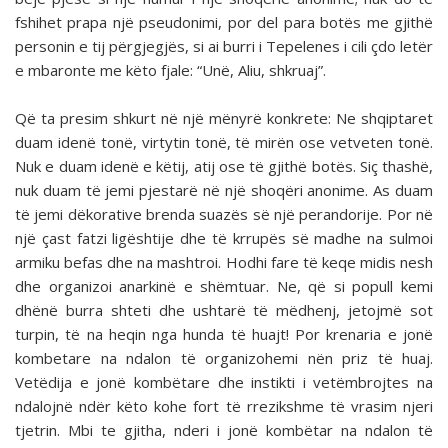
fshihet prapa një pseudonimi, por del para botës me gjithë
personin e tij përgjegjës, si ai burri i Tepelenes i cili çdo letër
e mbaronte me këto fjale: “Unë, Aliu, shkruaj”.
Që ta presim shkurt në një mënyrë konkrete: Ne shqiptaret
duam idenë tonë, virtytin tonë, të mirën ose vetveten tonë.
Nuk e duam idenë e këtij, atij ose të gjithë botës. Siç thashë,
nuk duam të jemi pjestarë në një shoqëri anonime. As duam
të jemi dëkorative brenda suazës së një perandorije. Por në
një çast fatzi ligështije dhe të krrupës së madhe na sulmoi
armiku befas dhe na mashtroi. Hodhi fare të keqe midis nesh
dhe organizoi anarkinë e shëmtuar. Ne, që si popull kemi
dhënë burra shteti dhe ushtarë të mëdhenj, jetojmë sot
turpin, të na heqin nga hunda të huajt! Por krenaria e jonë
kombetare na ndalon të organizohemi nën priz të huaj.
Vetëdija e jonë kombëtare dhe instikti i vetëmbrojtes na
ndalojnë ndër këto kohe fort të rrezikshme të vrasim njeri
tjetrin. Mbi te gjitha, nderi i jonë kombëtar na ndalon të