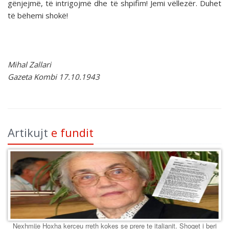
gënjejmë, të intrigojmë dhe të shpifim! Jemi vëllezër. Duhet
të bëhemi shokë!
Mihal Zallari
Gazeta Kombi 17.10.1943
Artikujt
e fundit
Nexhmije Hoxha kerceu rreth kokes se prere te italianit. Shoqet i beri