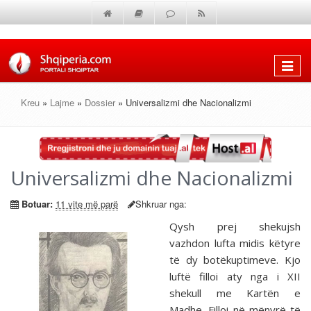
Shfaq
menun
Kreu
»
Lajme
»
Dossier
» Universalizmi dhe Nacionalizmi
Universalizmi dhe Nacionalizmi
Botuar:
11 vite më parë
Shkruar nga:
Qysh prej shekujsh
vazhdon lufta midis këtyre
të dy botëkuptimeve. Kjo
luftë filloi aty nga i XII
shekull me Kartën e
Madhe. Filloi në mënyrë të