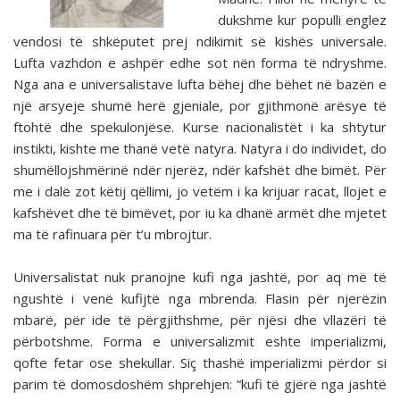
dukshme kur populli englez
vendosi të shkëputet prej ndikimit së kishës universale.
Lufta vazhdon e ashpër edhe sot nën forma të ndryshme.
Nga ana e universalistave lufta bëhej dhe bëhet në bazën e
një arsyeje shumë herë gjeniale, por gjithmonë arësye të
ftohtë dhe spekulonjëse. Kurse nacionalistët i ka shtytur
instikti, kishte me thanë vetë natyra. Natyra i do individet, do
shumëllojshmërinë ndër njerëz, ndër kafshët dhe bimët. Për
me i dalë zot këtij qëllimi, jo vetëm i ka krijuar racat, llojet e
kafshëvet dhe të bimëvet, por iu ka dhanë armët dhe mjetet
ma të rafinuara për t’u mbrojtur.
Universalistat nuk pranojne kufi nga jashtë, por aq më të
ngushtë i venë kufijtë nga mbrenda. Flasin për njerëzin
mbarë, për ide të përgjithshme, për njësi dhe vllazëri të
përbotshme. Forma e universalizmit eshte imperializmi,
qofte fetar ose shekullar. Siç thashë imperializmi përdor si
parim të domosdoshëm shprehjen: “kufi të gjërë nga jashtë