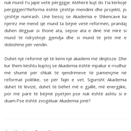
nuk mund t’u japë vetë përgjigje. Atëherë kujt do t’ia kërkojë
përgjigjen?Reforma është çështje mendimi dhe projekti, jo
çështje numrash. Unë besoj se Akademia e Shkencave ka
njerëz me mend që mund ta bëjnë vetë reformën, prandaj
duhen dëgjuar si thonë ata, sepse ata e dinë më mirë si
mund të ndryshojë gjendja dhe si mund të jetë më e
dobishme për vendin.
Duhet një reformë që të kemi një akademi më dinjitoze. Dhe
kur them kështu kuptoj se Akademia është mpakur e rrudhur
më shumë për shkak të qendrimeve të pamençme në
reformat politike, se për fajin e vet. Sigurisht Akademia
duhet të lëvizë, duhet të bëhet më e gjallë, më energjike,
por më parë të bëjmë pyetjen pse nuk është ashtu si e
duam.Pse është zvogëluar Akademia jonë?