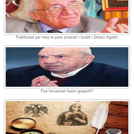
Publikohet per here te pare amaneti i fundit i Dritero Agollit!
Pse himariotet flasin greqisht?