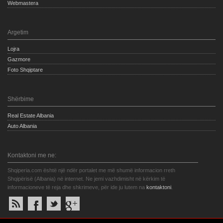
Webmastera
Argetim
Lojra
Gazmore
Foto Shqiptare
Shërbime
Real Estate Albania
Auto Albania
Kontaktoni me ne:
Shqiperia.com është një ndër portalet me më shumë informacion rreth
Shqipërisë (Albania) në internet. Ne jemi vazhdimisht në kërkim të
informacioneve të reja dhe shkrimeve, për ide ju lutem na
kontaktoni
.