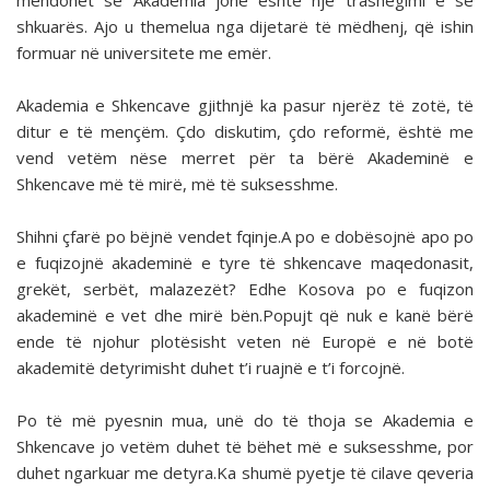
mendohet se Akademia jonë është një trashëgimi e së
shkuarës. Ajo u themelua nga dijetarë të mëdhenj, që ishin
formuar në universitete me emër.
Akademia e Shkencave gjithnjë ka pasur njerëz të zotë, të
ditur e të mençëm. Çdo diskutim, çdo reformë, është me
vend vetëm nëse merret për ta bërë Akademinë e
Shkencave më të mirë, më të suksesshme.
Shihni çfarë po bëjnë vendet fqinje.A po e dobësojnë apo po
e fuqizojnë akademinë e tyre të shkencave maqedonasit,
grekët, serbët, malazezët? Edhe Kosova po e fuqizon
akademinë e vet dhe mirë bën.Popujt që nuk e kanë bërë
ende të njohur plotësisht veten në Europë e në botë
akademitë detyrimisht duhet t’i ruajnë e t’i forcojnë.
Po të më pyesnin mua, unë do të thoja se Akademia e
Shkencave jo vetëm duhet të bëhet më e suksesshme, por
duhet ngarkuar me detyra.Ka shumë pyetje të cilave qeveria