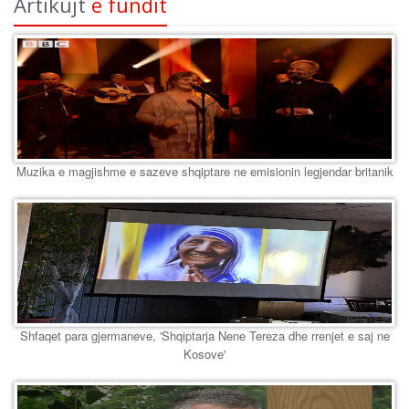
Artikujt
e fundit
Muzika e magjishme e sazeve shqiptare ne emisionin legjendar britanik
Shfaqet para gjermaneve, 'Shqiptarja Nene Tereza dhe rrenjet e saj ne
Kosove'