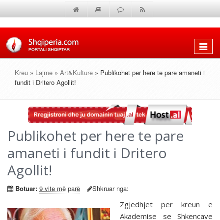
Shfaq
menun
Kreu
»
Lajme
»
Art&Kulture
» Publikohet per here te pare amaneti i
fundit i Dritero Agollit!
Publikohet per here te pare
amaneti i fundit i Dritero
Agollit!
Botuar:
9 vite më parë
Shkruar nga:
Zgjedhjet per kreun e
Akademise se Shkencave