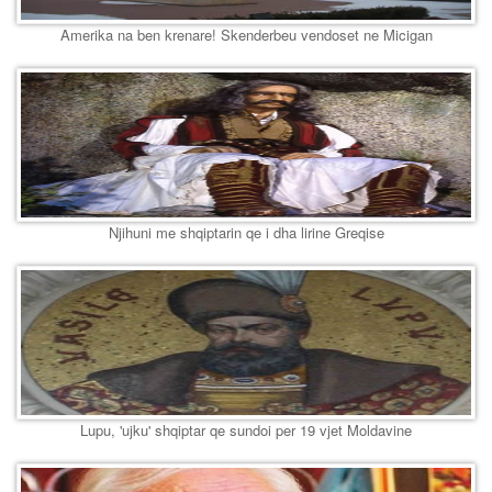
Amerika na ben krenare! Skenderbeu vendoset ne Micigan
Njihuni me shqiptarin qe i dha lirine Greqise
Lupu, 'ujku' shqiptar qe sundoi per 19 vjet Moldavine