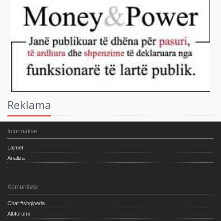
Reklama
Informative
Lajmet
Analiza
Komunitete
Chat #shqiperia
Albforumi