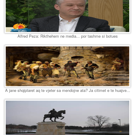
Alfred Peza: Rikthehem ne media... por tashme si botues
A jane shqiptaret aq te vjeter sa mendojne ata? Ja citimet e te huajve...